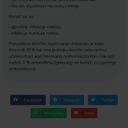
– Visoka otpornost na vodu i trenje
Koristi se za:
– gljivične infekcije noktiju
– infekcije kutikule nokta
Provedeno kliničko ispitivanje dokazalo je kako
Abicin® 30 % lak ima jednaku klinički relevantnu
učinkovitost kod tretmana onihomikoza kao i lak koji
sadrži 5 % amorolfina (lijeka koji se koristi za liječenje
onihomikoza).
Facebook
Telegram
Twitter
WhatsApp
Email