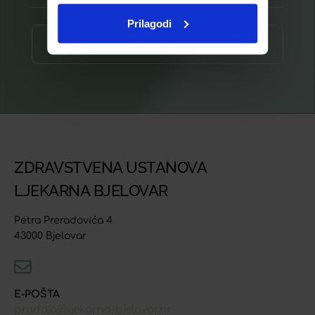
Prilagodi
Prijava ⟶
ZDRAVSTVENA USTANOVA
LJEKARNA BJELOVAR
Petra Preradovića 4
43000 Bjelovar
E-POŠTA
prodaja@ljekarna-bjelovar.hr