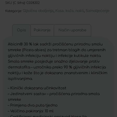
SKU (C šifra):
C028302
Gljivična oboljenja
Kosa, koža, nokti
Samoliječenje
,
,
Kategorije:
Opis
Pakiranje
Način uporabe
Abicin® 30 % lak sadrži pročišćenu prirodnu smolu
smreke (Picea abies) za tretman blagih do umjerenih
gljivičnih infekciju noktiju i infekcije kutikule nokta.
Smola smreke posjeduje snažno djelovanje protiv
dermatofita – uzročnika preko 90 % gljivičnih infekcija
noktiju i kože što je dokazano znanstvenim i kliničkim
ispitivanjima.
– Klinički dokazana učinkovitost
– Jedinstveni sastav – pročišćena prirodna smola
smreke
– Primjena dva puta tjedno
– Veličina pakiranja: 10 ml
– Certificirani medicinski proizvod klase lla