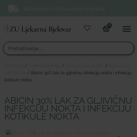
BESPLATNA DOSTAVA IZNAD 50,00 EUR.
0
Online 
Moj ra
Početna
/
Samoliječenje
/
Kosa, koža, nokti
/
Gljivična
oboljenja
/ Abicin 30% lak za gljivičnu infekciju nokta i infekciju
kotikule nokta
ABICIN 30% LAK ZA GLJIVIČNU
INFEKCIJU NOKTA I INFEKCIJU
KOTIKULE NOKTA