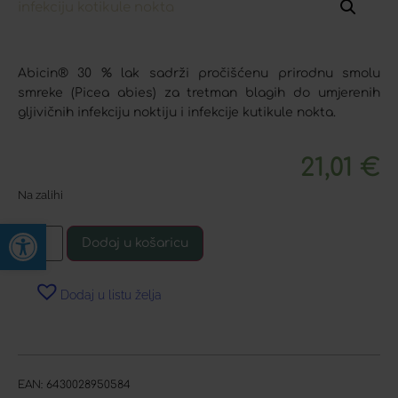
Abicin® 30 % lak sadrži pročišćenu prirodnu smolu
smreke (Picea abies) za tretman blagih do umjerenih
gljivičnih infekciju noktiju i infekcije kutikule nokta.
21,01
€
Na zalihi
Open toolbar
Dodaj u košaricu
Dodaj u listu želja
EAN:
6430028950584