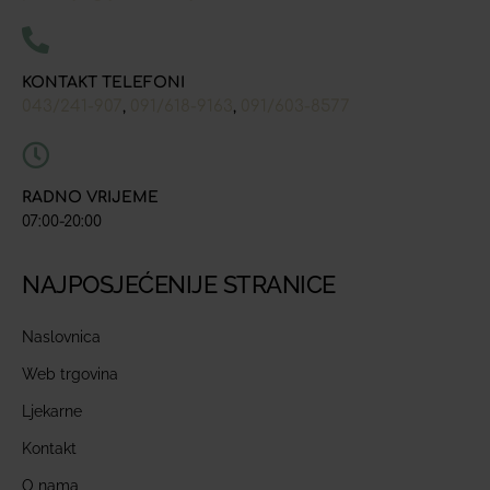
KONTAKT TELEFONI
043/241-907
091/618-9163
091/603-8577
,
,
RADNO VRIJEME
07:00-20:00
NAJPOSJEĆENIJE STRANICE
Naslovnica
Web trgovina
Ljekarne
Kontakt
O nama