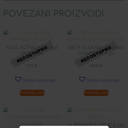
POVEZANI PROIZVODI
FOLIC ACTIVE KAPSULE
BETA-GLUKAN + VITAMIN
(PHS) Á 30
D KAPSULE Á 30
7,76
€
18,00
€
Dodaj u listu želja
Dodaj u listu želja
Pročitaj više
Pročitaj više
COLOSAL
ALPENKRAFT SIRUP Á 250