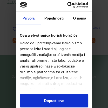
ŽELUČANOOTPORNE
ML
TABLETE
16,99
€
23,98
€
Privola
Pojedinosti
O nama
Dodaj u listu želja
Dodaj u listu želja
Ova web-stranica koristi kolačiće
Dodaj u košaricu
Dodaj u košaricu
Kolačiće upotrebljavamo kako bismo
personalizirali sadržaj i oglase,
omogućili značajke društvenih medija i
analizirali promet. Isto tako, podatke o
vašoj upotrebi naše web-lokacije
dijelimo s partnerima za društvene
Saznajte prvi za nove proizvode i ekskluzivne promocije
medije, oglašavanje i analizu, a oni ih
mogu kombinirati s drugim podacima
Prijavite se na listu za novosti
koje ste im pružili ili koje su prikupili dok
ste upotrebljavali njihove usluge.
Dopusti sve