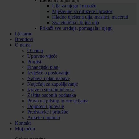
Eterična i biljna ulja
Ulja za njegu i masažu
Mješavine za difuzere i prostor
Hladno tiještena ulja, maslaci, macerati
Sva eterična i biljna ulja
Prikaži sve uređaje, pomagala i njegu
Ljekarne
Brendovi
O nama
O nama
Upravno vijeće
Propisi
Financijski plan
Izvješće o poslovanju
Nabava i plan nabave
Natječaji za zapošljavanje
Izjave o sukobu interesa
Zaštita osobnih podataka
Pravo na pristup informacijama
Dojmovi i pohvale
Predstavke i pritužbe
Ankete i upitnici
Kontakt
Moj račun