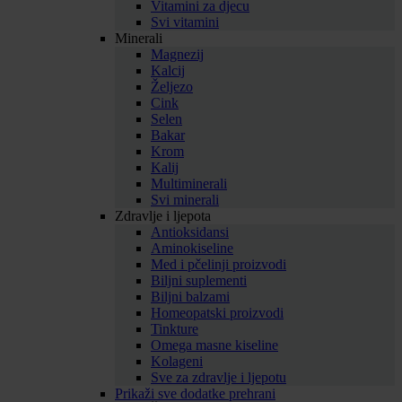
Vitamini za djecu
Svi vitamini
Minerali
Magnezij
Kalcij
Željezo
Cink
Selen
Bakar
Krom
Kalij
Multiminerali
Svi minerali
Zdravlje i ljepota
Antioksidansi
Aminokiseline
Med i pčelinji proizvodi
Biljni suplementi
Biljni balzami
Homeopatski proizvodi
Tinkture
Omega masne kiseline
Kolageni
Sve za zdravlje i ljepotu
Prikaži sve dodatke prehrani