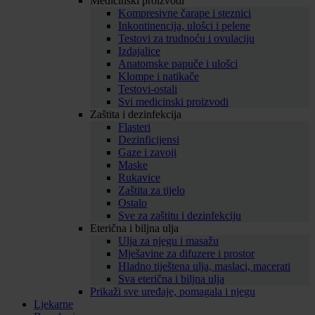
Medicinski proizvodi
Kompresivne čarape i steznici
Inkontinencija, ulošci i pelene
Testovi za trudnoću i ovulaciju
Izdajalice
Anatomske papuče i ulošci
Klompe i natikače
Testovi-ostali
Svi medicinski proizvodi
Zaštita i dezinfekcija
Flasteri
Dezinficijensi
Gaze i zavoji
Maske
Rukavice
Zaštita za tijelo
Ostalo
Sve za zaštitu i dezinfekciju
Eterična i biljna ulja
Ulja za njegu i masažu
Mješavine za difuzere i prostor
Hladno tiještena ulja, maslaci, macerati
Sva eterična i biljna ulja
Prikaži sve uređaje, pomagala i njegu
Ljekarne