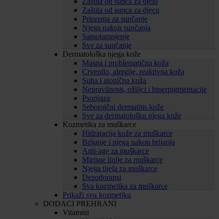
Zaštita od sunca za tijelo
Zaštita od sunca za djecu
Priprema za sunčanje
Njega nakon sunčanja
Samotamnjenje
Sve za sunčanje
Dermatološka njega kože
Masna i problematična koža
Crvenilo, alergije, reaktivna koža
Suha i atopična koža
Nepravilnosti, ožiljci i hiperpigmentacije
Psorijaza
Seboroični dermatitis kože
Sve za dermatološku njega kože
Kozmetika za muškarce
Hidratacija kože za muškarce
Brijanje i njega nakon brijanja
Anti-age za muškarce
Mirisne linije za muškarce
Njega tijela za muškarce
Dezodoransi
Sva kozmetika za muškarce
Prikaži svu kozmetiku
DODACI PREHRANI
Vitamini