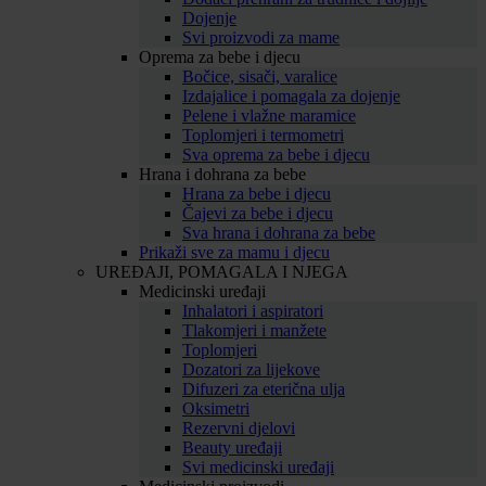
Dojenje
Svi proizvodi za mame
Oprema za bebe i djecu
Bočice, sisači, varalice
Izdajalice i pomagala za dojenje
Pelene i vlažne maramice
Toplomjeri i termometri
Sva oprema za bebe i djecu
Hrana i dohrana za bebe
Hrana za bebe i djecu
Čajevi za bebe i djecu
Sva hrana i dohrana za bebe
Prikaži sve za mamu i djecu
UREĐAJI, POMAGALA I NJEGA
Medicinski uređaji
Inhalatori i aspiratori
Tlakomjeri i manžete
Toplomjeri
Dozatori za lijekove
Difuzeri za eterična ulja
Oksimetri
Rezervni djelovi
Beauty uređaji
Svi medicinski uređaji