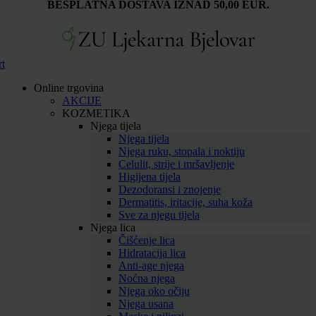
BESPLATNA DOSTAVA IZNAD 50,00 EUR.
rt
Online trgovina
AKCIJE
KOZMETIKA
Njega tijela
Njega tijela
Njega ruku, stopala i noktiju
Celulit, strije i mršavljenje
Higijena tijela
Dezodoransi i znojenje
Dermatitis, iritacije, suha koža
Sve za njegu tijela
Njega lica
Čišćenje lica
Hidratacija lica
Anti-age njega
Noćna njega
Njega oko očiju
Njega usana