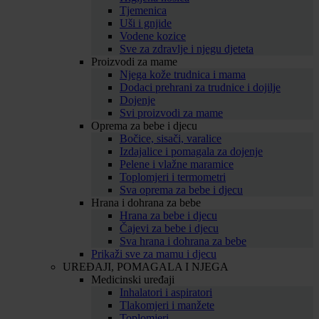
Tjemenica
Uši i gnjide
Vodene kozice
Sve za zdravlje i njegu djeteta
Proizvodi za mame
Njega kože trudnica i mama
Dodaci prehrani za trudnice i dojilje
Dojenje
Svi proizvodi za mame
Oprema za bebe i djecu
Bočice, sisači, varalice
Izdajalice i pomagala za dojenje
Pelene i vlažne maramice
Toplomjeri i termometri
Sva oprema za bebe i djecu
Hrana i dohrana za bebe
Hrana za bebe i djecu
Čajevi za bebe i djecu
Sva hrana i dohrana za bebe
Prikaži sve za mamu i djecu
UREĐAJI, POMAGALA I NJEGA
Medicinski uređaji
Inhalatori i aspiratori
Tlakomjeri i manžete
Toplomjeri