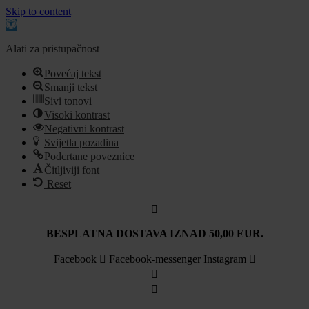
Skip to content
Open
toolbar
Alati za pristupačnost
Povećaj tekst
Smanji tekst
Sivi tonovi
Visoki kontrast
Negativni kontrast
Svijetla pozadina
Podcrtane poveznice
Čitljiviji font
Reset
Idi
na
sadržaj
BESPLATNA DOSTAVA IZNAD 50,00 EUR.
Facebook
Facebook-messenger
Instagram