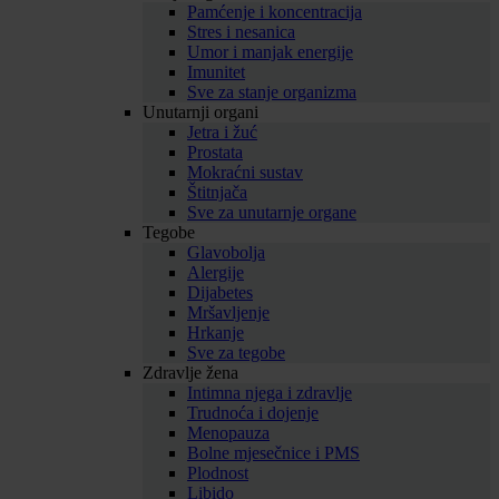
Pamćenje i koncentracija
Stres i nesanica
Umor i manjak energije
Imunitet
Sve za stanje organizma
Unutarnji organi
Jetra i žuć
Prostata
Mokraćni sustav
Štitnjača
Sve za unutarnje organe
Tegobe
Glavobolja
Alergije
Dijabetes
Mršavljenje
Hrkanje
Sve za tegobe
Zdravlje žena
Intimna njega i zdravlje
Trudnoća i dojenje
Menopauza
Bolne mjesečnice i PMS
Plodnost
Libido