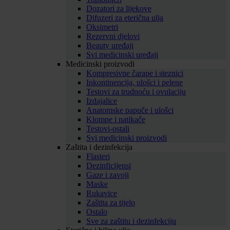
Dozatori za lijekove
Difuzeri za eterična ulja
Oksimetri
Rezervni djelovi
Beauty uređaji
Svi medicinski uređaji
Medicinski proizvodi
Kompresivne čarape i steznici
Inkontinencija, ulošci i pelene
Testovi za trudnoću i ovulaciju
Izdajalice
Anatomske papuče i ulošci
Klompe i natikače
Testovi-ostali
Svi medicinski proizvodi
Zaštita i dezinfekcija
Flasteri
Dezinficijensi
Gaze i zavoji
Maske
Rukavice
Zaštita za tijelo
Ostalo
Sve za zaštitu i dezinfekciju