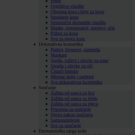
Prhut
Osjetljivo vlasište
Obojana kosa i boje za kosu
Ispadanje kose
Seboroični dermatitis vlasišta
Maske, regeneratori, sprejevi, ulja
Pribor za kosu
Sve za njegu kose
Dekorativna kozmetika
Puderi, bronzeri, rumenila
Maskare
Sjajila, ruževi i olovke za usne
Sjenila i olovke za oči
Čistaći šminke
Mirisne linije i parfemi
Sva dekorativna kozmetika
Sunčanje
Zaštita od sunca za lice
Zaštita od sunca za tijelo
Zaštita od sunca za djecu
Priprema za sunčanje
Njega nakon sunčanja
Samotamnjenje
Sve za sunčanje
Dermatološka njega kože