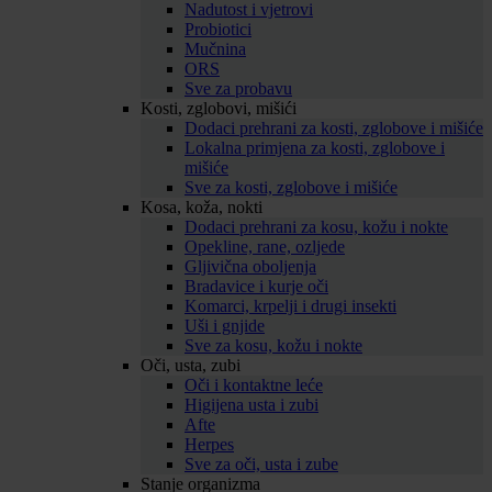
Nadutost i vjetrovi
Probiotici
Mučnina
ORS
Sve za probavu
Kosti, zglobovi, mišići
Dodaci prehrani za kosti, zglobove i mišiće
Lokalna primjena za kosti, zglobove i
mišiće
Sve za kosti, zglobove i mišiće
Kosa, koža, nokti
Dodaci prehrani za kosu, kožu i nokte
Opekline, rane, ozljede
Gljivična oboljenja
Bradavice i kurje oči
Komarci, krpelji i drugi insekti
Uši i gnjide
Sve za kosu, kožu i nokte
Oči, usta, zubi
Oči i kontaktne leće
Higijena usta i zubi
Afte
Herpes
Sve za oči, usta i zube
Stanje organizma