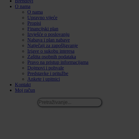
Brendovi
O nama
O nama
Upravno vijeće
Propisi
Financijski plan
Izvješće o poslovanju
Nabava i plan nabave
Natječaji za zapošljavanje
Izjave o sukobu interesa
Zaštita osobnih podataka
Pravo na pristup informacijama
Dojmovi i pohvale
Predstavke i pritužbe
Ankete i upitnici
Kontakt
Moj račun
Pretraživanje...