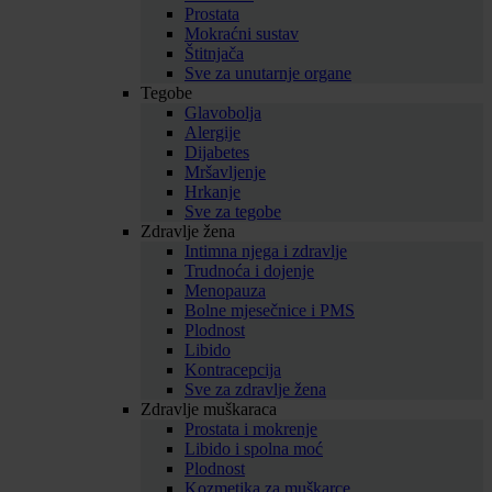
Prostata
Mokraćni sustav
Štitnjača
Sve za unutarnje organe
Tegobe
Glavobolja
Alergije
Dijabetes
Mršavljenje
Hrkanje
Sve za tegobe
Zdravlje žena
Intimna njega i zdravlje
Trudnoća i dojenje
Menopauza
Bolne mjesečnice i PMS
Plodnost
Libido
Kontracepcija
Sve za zdravlje žena
Zdravlje muškaraca
Prostata i mokrenje
Libido i spolna moć
Plodnost
Kozmetika za muškarce