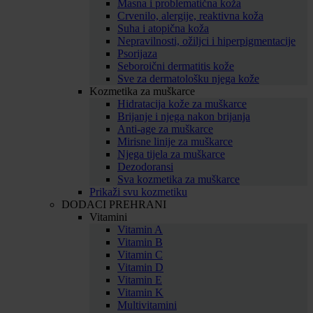
Masna i problematična koža
Crvenilo, alergije, reaktivna koža
Suha i atopična koža
Nepravilnosti, ožiljci i hiperpigmentacije
Psorijaza
Seboroični dermatitis kože
Sve za dermatološku njega kože
Kozmetika za muškarce
Hidratacija kože za muškarce
Brijanje i njega nakon brijanja
Anti-age za muškarce
Mirisne linije za muškarce
Njega tijela za muškarce
Dezodoransi
Sva kozmetika za muškarce
Prikaži svu kozmetiku
DODACI PREHRANI
Vitamini
Vitamin A
Vitamin B
Vitamin C
Vitamin D
Vitamin E
Vitamin K
Multivitamini