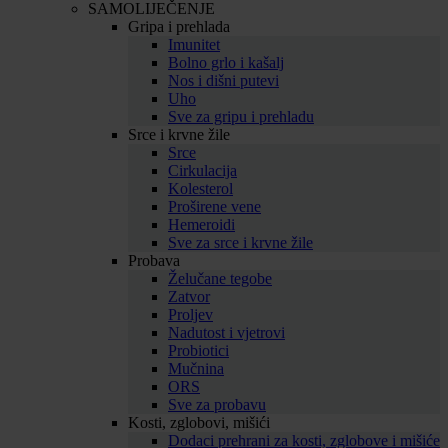
SAMOLIJEČENJE
Gripa i prehlada
Imunitet
Bolno grlo i kašalj
Nos i dišni putevi
Uho
Sve za gripu i prehladu
Srce i krvne žile
Srce
Cirkulacija
Kolesterol
Proširene vene
Hemeroidi
Sve za srce i krvne žile
Probava
Želučane tegobe
Zatvor
Proljev
Nadutost i vjetrovi
Probiotici
Mučnina
ORS
Sve za probavu
Kosti, zglobovi, mišići
Dodaci prehrani za kosti, zglobove i mišiće