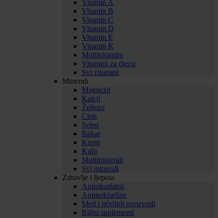
Vitamin A
Vitamin B
Vitamin C
Vitamin D
Vitamin E
Vitamin K
Multivitamini
Vitamini za djecu
Svi vitamini
Minerali
Magnezij
Kalcij
Željezo
Cink
Selen
Bakar
Krom
Kalij
Multiminerali
Svi minerali
Zdravlje i ljepota
Antioksidansi
Aminokiseline
Med i pčelinji proizvodi
Biljni suplementi