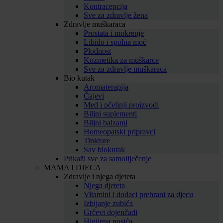
Kontracepcija
Sve za zdravlje žena
Zdravlje muškaraca
Prostata i mokrenje
Libido i spolna moć
Plodnost
Kozmetika za muškarce
Sve za zdravlje muškaraca
Bio kutak
Aromaterapija
Čajevi
Med i pčelinji proizvodi
Biljni suplementi
Biljni balzami
Homeopatski pripravci
Tinkture
Sav biokutak
Prikaži sve za samoliječenje
MAMA I DJECA
Zdravlje i njega djeteta
Njega djeteta
Vitamini i dodaci prehrani za djecu
Izbijanje zubića
Grčevi dojenčadi
Higijena nosića