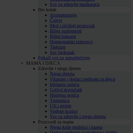
Sve za zdravlje muškaraca
Bio kutak
Aromaterapija
Čajevi
Med i pčelinji proizvodi
Biljni suplementi
Biljni balzami
Homeopatski pripravci
Tinkture
Sav biokutak
Prikaži sve za samoliječenje
MAMA I DJECA
Zdravlje i njega djeteta
Njega djeteta
Vitamini i dodaci prehrani za djecu
Izbijanje zubića
Grčevi dojenčadi
Higijena nosića
Tjemenica
Uši i gnjide
Vodene kozice
Sve za zdravlje i njegu djeteta
Proizvodi za mame
Njega kože trudnica i mama
Dodaci prehrani za trudnice i dojilje