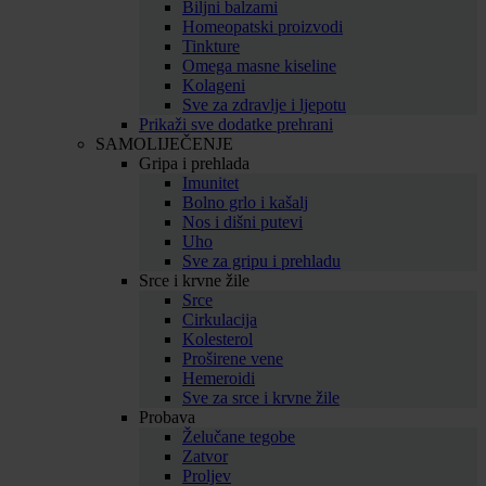
Biljni balzami
Homeopatski proizvodi
Tinkture
Omega masne kiseline
Kolageni
Sve za zdravlje i ljepotu
Prikaži sve dodatke prehrani
SAMOLIJEČENJE
Gripa i prehlada
Imunitet
Bolno grlo i kašalj
Nos i dišni putevi
Uho
Sve za gripu i prehladu
Srce i krvne žile
Srce
Cirkulacija
Kolesterol
Proširene vene
Hemeroidi
Sve za srce i krvne žile
Probava
Želučane tegobe
Zatvor
Proljev