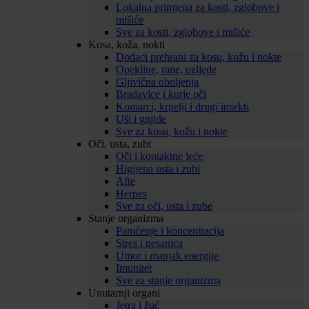
Lokalna primjena za kosti, zglobove i
mišiće
Sve za kosti, zglobove i mišiće
Kosa, koža, nokti
Dodaci prehrani za kosu, kožu i nokte
Opekline, rane, ozljede
Gljivična oboljenja
Bradavice i kurje oči
Komarci, krpelji i drugi insekti
Uši i gnjide
Sve za kosu, kožu i nokte
Oči, usta, zubi
Oči i kontaktne leće
Higijena usta i zubi
Afte
Herpes
Sve za oči, usta i zube
Stanje organizma
Pamćenje i koncentracija
Stres i nesanica
Umor i manjak energije
Imunitet
Sve za stanje organizma
Unutarnji organi
Jetra i žuć