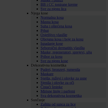
Maske i pilinzi
BB i CC tonirane kreme
Sve za njegu lica
Njega kose
Normalna kosa
Masna kosa
Suha i oštećena kosa
Prhut
Osjetljivo vlasište
Obojana kosa i boje za kosu
Ispadanje kose
Seboroični dermatitis vlasišta
Maske, regeneratori, sprejevi, ulja
Pribor za kosu
Sve za njegu kose
Dekorativna kozmetika
Puderi, bronzeri, rumenila
Maskare
Sjajila, ruževi i olovke za usne
Sjenila i olovke za oči
Čistaći šminke
Mirisne linije i parfemi
Sva dekorativna kozmetika
Sunčanje
Zaštita od sunca za lice