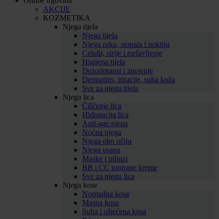
Online trgovina
AKCIJE
KOZMETIKA
Njega tijela
Njega tijela
Njega ruku, stopala i noktiju
Celulit, strije i mršavljenje
Higijena tijela
Dezodoransi i znojenje
Dermatitis, iritacije, suha koža
Sve za njegu tijela
Njega lica
Čišćenje lica
Hidratacija lica
Anti-age njega
Noćna njega
Njega oko očiju
Njega usana
Maske i pilinzi
BB i CC tonirane kreme
Sve za njegu lica
Njega kose
Normalna kosa
Masna kosa
Suha i oštećena kosa