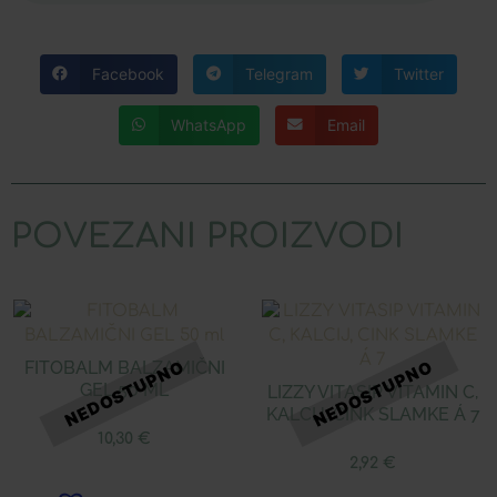
Facebook
Telegram
Twitter
WhatsApp
Email
POVEZANI PROIZVODI
FITOBALM BALZAMIČNI
GEL 50 ML
LIZZY VITASIP VITAMIN C,
KALCIJ, CINK SLAMKE Á 7
10,30
€
2,92
€