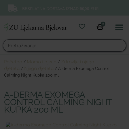
BESPLATNA DOSTAVA IZNAD 50,00 EUR.
0
Online 
Moj ra
Početna
/
Mama i djeca
/
Zdravlje i njega
djeteta
/
Njega djeteta
/ A-derma Exomega Control
Calming Night Kupka 200 ml
A-DERMA EXOMEGA
CONTROL CALMING NIGHT
KUPKA 200 ML