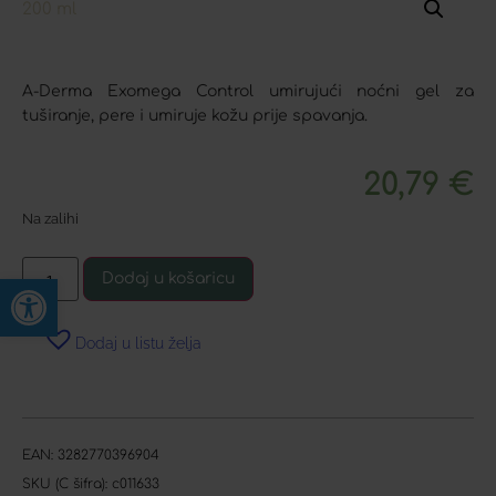
A-Derma Exomega Control umirujući noćni gel za
tuširanje, pere i umiruje kožu prije spavanja.
20,79
€
Na zalihi
Open toolbar
Dodaj u košaricu
Dodaj u listu želja
EAN:
3282770396904
SKU (C šifra):
c011633