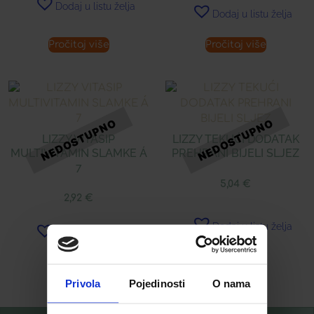
Dodaj u listu želja
Dodaj u listu želja
Pročitaj više
Pročitaj više
LIZZY VITASIP
LIZZY TEKUĆI DODATAK
MULTIVITAMIN SLAMKE Á
PREHRANI BIJELI SLJEZ
7
5,04
€
2,92
€
Dodaj u listu želja
Dodaj u listu želja
Pročitaj više
Pročitaj više
Privola
Pojedinosti
O nama