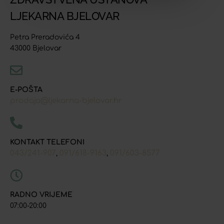
LJEKARNA BJELOVAR
Petra Preradovića 4
43000 Bjelovar
E-POŠTA
prodaja@ljekarna-bjelovar.hr
KONTAKT TELEFONI
043/241-907
091/618-9163
091/603-8577
,
,
RADNO VRIJEME
07:00-20:00