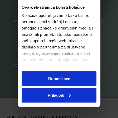
Ova web-stranica koristi kolačiće
Kolačiće upotrebljavamo kako bismo
Saznajte prvi za nove proizvode i ekskluzivne promocije
personalizirali sadržaj i oglase,
omogućili značajke društvenih medija i
Prijavite se na listu za novosti
analizirali promet. Isto tako, podatke o
vašoj upotrebi naše web-lokacije
dijelimo s partnerima za društvene
medije, oglašavanje i analizu, a oni ih
mogu kombinirati s drugim podacima
koje ste im pružili ili koje su prikupili dok
Prijava ⟶
ste upotrebljavali njihove usluge.
Dopusti sve
Prilagodi
ZDRAVSTVENA USTANOVA