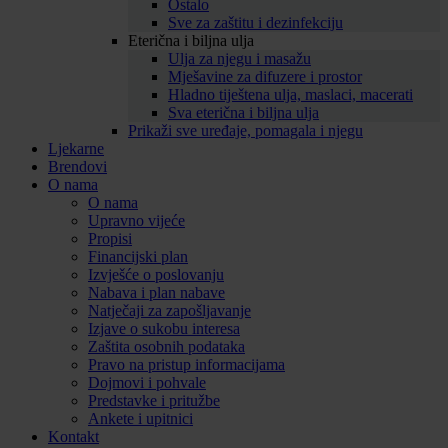
Ostalo
Sve za zaštitu i dezinfekciju
Eterična i biljna ulja
Ulja za njegu i masažu
Mješavine za difuzere i prostor
Hladno tiještena ulja, maslaci, macerati
Sva eterična i biljna ulja
Prikaži sve uređaje, pomagala i njegu
Ljekarne
Brendovi
O nama
O nama
Upravno vijeće
Propisi
Financijski plan
Izvješće o poslovanju
Nabava i plan nabave
Natječaji za zapošljavanje
Izjave o sukobu interesa
Zaštita osobnih podataka
Pravo na pristup informacijama
Dojmovi i pohvale
Predstavke i pritužbe
Ankete i upitnici
Kontakt