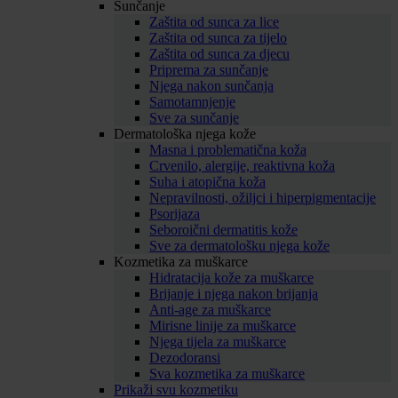
Sunčanje
Zaštita od sunca za lice
Zaštita od sunca za tijelo
Zaštita od sunca za djecu
Priprema za sunčanje
Njega nakon sunčanja
Samotamnjenje
Sve za sunčanje
Dermatološka njega kože
Masna i problematična koža
Crvenilo, alergije, reaktivna koža
Suha i atopična koža
Nepravilnosti, ožiljci i hiperpigmentacije
Psorijaza
Seboroični dermatitis kože
Sve za dermatološku njega kože
Kozmetika za muškarce
Hidratacija kože za muškarce
Brijanje i njega nakon brijanja
Anti-age za muškarce
Mirisne linije za muškarce
Njega tijela za muškarce
Dezodoransi
Sva kozmetika za muškarce
Prikaži svu kozmetiku