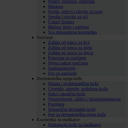
Puderi, bronzeri, rumenila
Maskare
Sjajila, ruževi i olovke za usne
Sjenila i olovke za oči
Čistaći šminke
Mirisne linije i parfemi
Sva dekorativna kozmetika
Sunčanje
Zaštita od sunca za lice
Zaštita od sunca za tijelo
Zaštita od sunca za djecu
Priprema za sunčanje
Njega nakon sunčanja
Samotamnjenje
Sve za sunčanje
Dermatološka njega kože
Masna i problematična koža
Crvenilo, alergije, reaktivna koža
Suha i atopična koža
Nepravilnosti, ožiljci i hiperpigmentacije
Psorijaza
Seboroični dermatitis kože
Sve za dermatološku njega kože
Kozmetika za muškarce
Hidratacija kože za muškarce