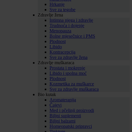
Hrkanje
Sve za tegobe
Zdravlje žena
Intimna njega i zdravlje
Trudnoća i dojenje
Menopauza
Bolne mjesečnice i PMS
Plodnost
Libido
Kontracepcija
Sve za zdravlje žena
Zdravlje muškaraca
Prostata i mokrenje
Libido i spolna moć
Plodnost
Kozmetika za muškarce
Sve za zdravlje muškaraca
Bio kutak
Aromaterapija
Čajevi
Med i pčelinji proizvodi
Biljni suplementi
Biljni balzami
Homeopatski pripravci
Tinkture