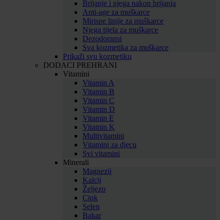
Brijanje i njega nakon brijanja
Anti-age za muškarce
Mirisne linije za muškarce
Njega tijela za muškarce
Dezodoransi
Sva kozmetika za muškarce
Prikaži svu kozmetiku
DODACI PREHRANI
Vitamini
Vitamin A
Vitamin B
Vitamin C
Vitamin D
Vitamin E
Vitamin K
Multivitamini
Vitamini za djecu
Svi vitamini
Minerali
Magnezij
Kalcij
Željezo
Cink
Selen
Bakar