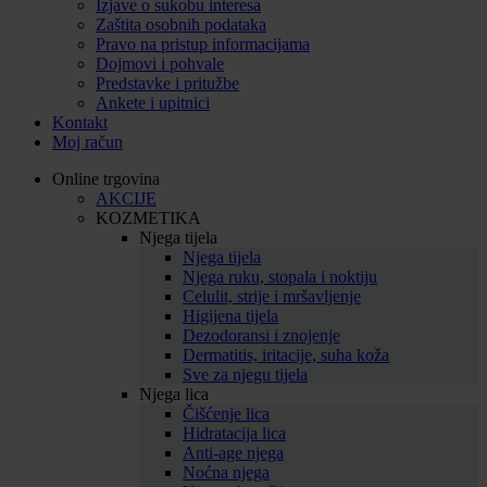
Izjave o sukobu interesa
Zaštita osobnih podataka
Pravo na pristup informacijama
Dojmovi i pohvale
Predstavke i pritužbe
Ankete i upitnici
Kontakt
Moj račun
Online trgovina
AKCIJE
KOZMETIKA
Njega tijela
Njega tijela
Njega ruku, stopala i noktiju
Celulit, strije i mršavljenje
Higijena tijela
Dezodoransi i znojenje
Dermatitis, iritacije, suha koža
Sve za njegu tijela
Njega lica
Čišćenje lica
Hidratacija lica
Anti-age njega
Noćna njega