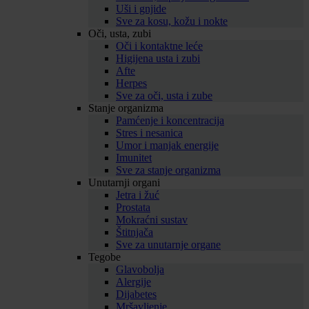
Uši i gnjide
Sve za kosu, kožu i nokte
Oči, usta, zubi
Oči i kontaktne leće
Higijena usta i zubi
Afte
Herpes
Sve za oči, usta i zube
Stanje organizma
Pamćenje i koncentracija
Stres i nesanica
Umor i manjak energije
Imunitet
Sve za stanje organizma
Unutarnji organi
Jetra i žuć
Prostata
Mokraćni sustav
Štitnjača
Sve za unutarnje organe
Tegobe
Glavobolja
Alergije
Dijabetes
Mršavljenje