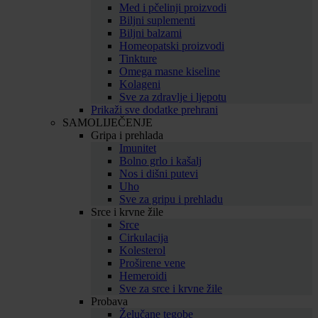
Med i pčelinji proizvodi
Biljni suplementi
Biljni balzami
Homeopatski proizvodi
Tinkture
Omega masne kiseline
Kolageni
Sve za zdravlje i ljepotu
Prikaži sve dodatke prehrani
SAMOLIJEČENJE
Gripa i prehlada
Imunitet
Bolno grlo i kašalj
Nos i dišni putevi
Uho
Sve za gripu i prehladu
Srce i krvne žile
Srce
Cirkulacija
Kolesterol
Proširene vene
Hemeroidi
Sve za srce i krvne žile
Probava
Želučane tegobe