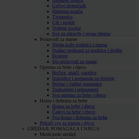
Izbijanje zubića
Grčevi dojenčadi
Higijena nosića
Tjemenica
Uši i gnjide
Vodene kozice
Sve za zdravlje i njegu djeteta
Proizvodi za mame
Njega kože trudnica i mama
Dodaci prehrani za trudnice i dojilje
Dojenje
Svi proizvodi za mame
Oprema za bebe i djecu
Bočice, sisači, varalice
Izdajalice i pomagala za dojenje
Pelene i vlažne maramice
Toplomjeri i termometri
Sva oprema za bebe i djecu
Hrana i dohrana za bebe
Hrana za bebe i djecu
Čajevi za bebe i djecu
Sva hrana i dohrana za bebe
Prikaži sve za mamu i djecu
UREĐAJI, POMAGALA I NJEGA
Medicinski uređaji