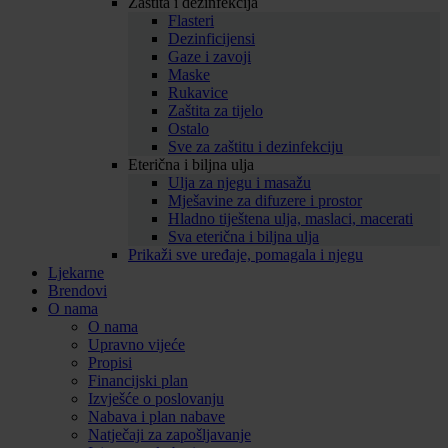
Zaštita i dezinfekcija
Flasteri
Dezinficijensi
Gaze i zavoji
Maske
Rukavice
Zaštita za tijelo
Ostalo
Sve za zaštitu i dezinfekciju
Eterična i biljna ulja
Ulja za njegu i masažu
Mješavine za difuzere i prostor
Hladno tiještena ulja, maslaci, macerati
Sva eterična i biljna ulja
Prikaži sve uređaje, pomagala i njegu
Ljekarne
Brendovi
O nama
O nama
Upravno vijeće
Propisi
Financijski plan
Izvješće o poslovanju
Nabava i plan nabave
Natječaji za zapošljavanje