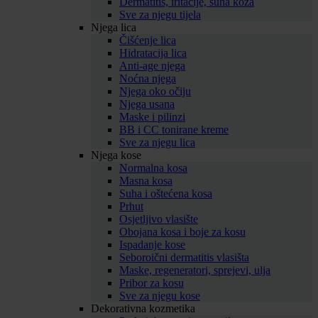
Dermatitis, iritacije, suha koža
Sve za njegu tijela
Njega lica
Čišćenje lica
Hidratacija lica
Anti-age njega
Noćna njega
Njega oko očiju
Njega usana
Maske i pilinzi
BB i CC tonirane kreme
Sve za njegu lica
Njega kose
Normalna kosa
Masna kosa
Suha i oštećena kosa
Prhut
Osjetljivo vlasište
Obojana kosa i boje za kosu
Ispadanje kose
Seboroični dermatitis vlasišta
Maske, regeneratori, sprejevi, ulja
Pribor za kosu
Sve za njegu kose
Dekorativna kozmetika