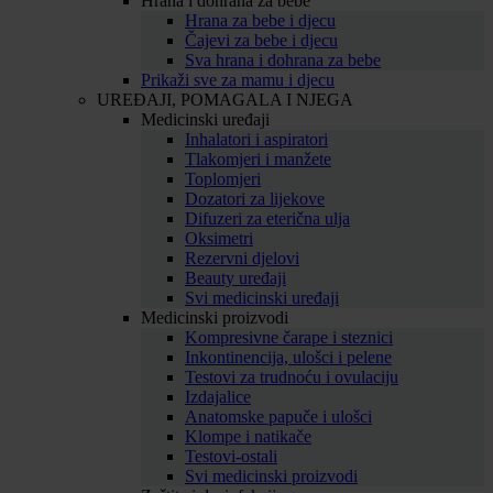
Hrana i dohrana za bebe
Hrana za bebe i djecu
Čajevi za bebe i djecu
Sva hrana i dohrana za bebe
Prikaži sve za mamu i djecu
UREĐAJI, POMAGALA I NJEGA
Medicinski uređaji
Inhalatori i aspiratori
Tlakomjeri i manžete
Toplomjeri
Dozatori za lijekove
Difuzeri za eterična ulja
Oksimetri
Rezervni djelovi
Beauty uređaji
Svi medicinski uređaji
Medicinski proizvodi
Kompresivne čarape i steznici
Inkontinencija, ulošci i pelene
Testovi za trudnoću i ovulaciju
Izdajalice
Anatomske papuče i ulošci
Klompe i natikače
Testovi-ostali
Svi medicinski proizvodi