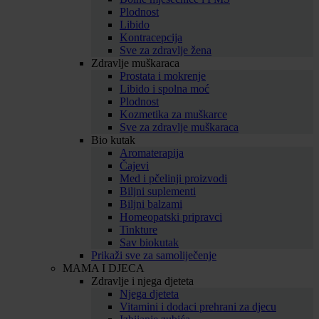
Plodnost
Libido
Kontracepcija
Sve za zdravlje žena
Zdravlje muškaraca
Prostata i mokrenje
Libido i spolna moć
Plodnost
Kozmetika za muškarce
Sve za zdravlje muškaraca
Bio kutak
Aromaterapija
Čajevi
Med i pčelinji proizvodi
Biljni suplementi
Biljni balzami
Homeopatski pripravci
Tinkture
Sav biokutak
Prikaži sve za samoliječenje
MAMA I DJECA
Zdravlje i njega djeteta
Njega djeteta
Vitamini i dodaci prehrani za djecu