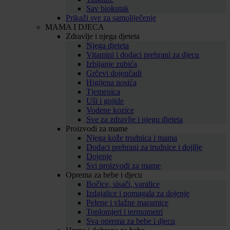
Sav biokutak
Prikaži sve za samoliječenje
MAMA I DJECA
Zdravlje i njega djeteta
Njega djeteta
Vitamini i dodaci prehrani za djecu
Izbijanje zubića
Grčevi dojenčadi
Higijena nosića
Tjemenica
Uši i gnjide
Vodene kozice
Sve za zdravlje i njegu djeteta
Proizvodi za mame
Njega kože trudnica i mama
Dodaci prehrani za trudnice i dojilje
Dojenje
Svi proizvodi za mame
Oprema za bebe i djecu
Bočice, sisači, varalice
Izdajalice i pomagala za dojenje
Pelene i vlažne maramice
Toplomjeri i termometri
Sva oprema za bebe i djecu