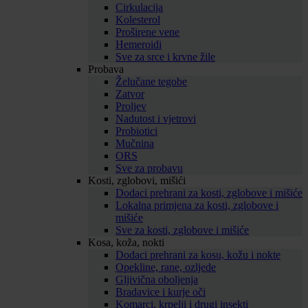
Cirkulacija
Kolesterol
Proširene vene
Hemeroidi
Sve za srce i krvne žile
Probava
Želučane tegobe
Zatvor
Proljev
Nadutost i vjetrovi
Probiotici
Mučnina
ORS
Sve za probavu
Kosti, zglobovi, mišići
Dodaci prehrani za kosti, zglobove i mišiće
Lokalna primjena za kosti, zglobove i
mišiće
Sve za kosti, zglobove i mišiće
Kosa, koža, nokti
Dodaci prehrani za kosu, kožu i nokte
Opekline, rane, ozljede
Gljivična oboljenja
Bradavice i kurje oči
Komarci, krpelji i drugi insekti