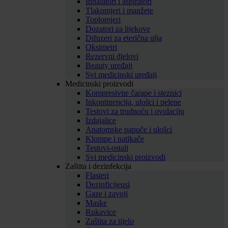
Inhalatori i aspiratori
Tlakomjeri i manžete
Toplomjeri
Dozatori za lijekove
Difuzeri za eterična ulja
Oksimetri
Rezervni djelovi
Beauty uređaji
Svi medicinski uređaji
Medicinski proizvodi
Kompresivne čarape i steznici
Inkontinencija, ulošci i pelene
Testovi za trudnoću i ovulaciju
Izdajalice
Anatomske papuče i ulošci
Klompe i natikače
Testovi-ostali
Svi medicinski proizvodi
Zaštita i dezinfekcija
Flasteri
Dezinficijensi
Gaze i zavoji
Maske
Rukavice
Zaštita za tijelo