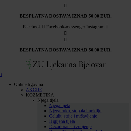
Idi
na
sadržaj
BESPLATNA DOSTAVA IZNAD 50,00 EUR.
Facebook
Facebook-messenger
Instagram
BESPLATNA DOSTAVA IZNAD 50,00 EUR.
rt
Online trgovina
AKCIJE
KOZMETIKA
Njega tijela
Njega tijela
Njega ruku, stopala i noktiju
Celulit, strije i mršavljenje
Higijena tijela
Dezodoransi i znojenje