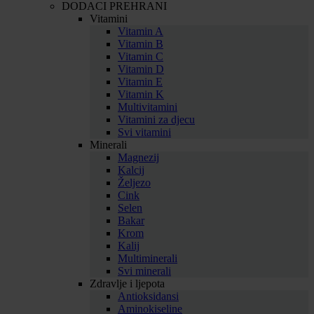
DODACI PREHRANI
Vitamini
Vitamin A
Vitamin B
Vitamin C
Vitamin D
Vitamin E
Vitamin K
Multivitamini
Vitamini za djecu
Svi vitamini
Minerali
Magnezij
Kalcij
Željezo
Cink
Selen
Bakar
Krom
Kalij
Multiminerali
Svi minerali
Zdravlje i ljepota
Antioksidansi
Aminokiseline