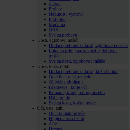
Zatvor
Proljev
Nadutost i vjetrovi
Probiotici
Mučnina
ORS
Sve za probavu
Kosti, zglobovi, mišići
Dodaci prehrani za kosti, zglobove i mišiće
Lokalna primjena za kosti, zglobove i
mišiće
Sve za kosti, zglobove i mišiće
Kosa, koža, nokti
Dodaci prehrani za kosu, kožu i nokte
Opekline, rane, ozljede
Gljivična oboljenja
Bradavice i kurje oči
Komarci, krpelji i drugi insekti
Uši i gnjide
Sve za kosu, kožu i nokte
Oči, usta, zubi
Oči i kontaktne leće
Higijena usta i zubi
Afte
Herpes