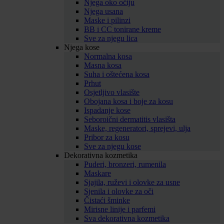
Njega oko očiju
Njega usana
Maske i pilinzi
BB i CC tonirane kreme
Sve za njegu lica
Njega kose
Normalna kosa
Masna kosa
Suha i oštećena kosa
Prhut
Osjetljivo vlasište
Obojana kosa i boje za kosu
Ispadanje kose
Seboroični dermatitis vlasišta
Maske, regeneratori, sprejevi, ulja
Pribor za kosu
Sve za njegu kose
Dekorativna kozmetika
Puderi, bronzeri, rumenila
Maskare
Sjajila, ruževi i olovke za usne
Sjenila i olovke za oči
Čistaći šminke
Mirisne linije i parfemi
Sva dekorativna kozmetika