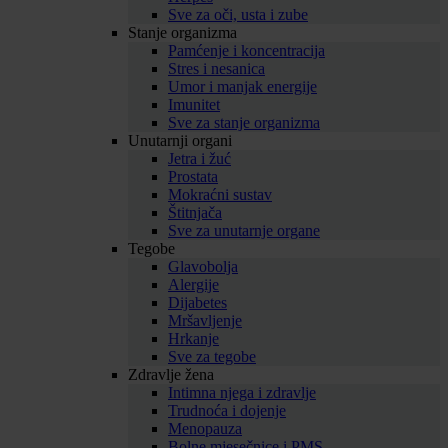
Sve za oči, usta i zube
Stanje organizma
Pamćenje i koncentracija
Stres i nesanica
Umor i manjak energije
Imunitet
Sve za stanje organizma
Unutarnji organi
Jetra i žuć
Prostata
Mokraćni sustav
Štitnjača
Sve za unutarnje organe
Tegobe
Glavobolja
Alergije
Dijabetes
Mršavljenje
Hrkanje
Sve za tegobe
Zdravlje žena
Intimna njega i zdravlje
Trudnoća i dojenje
Menopauza
Bolne mjesečnice i PMS