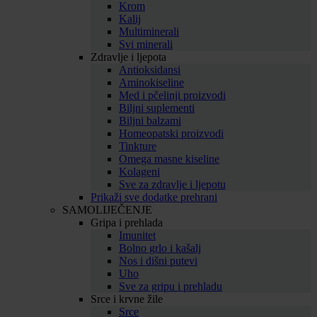
Krom
Kalij
Multiminerali
Svi minerali
Zdravlje i ljepota
Antioksidansi
Aminokiseline
Med i pčelinji proizvodi
Biljni suplementi
Biljni balzami
Homeopatski proizvodi
Tinkture
Omega masne kiseline
Kolageni
Sve za zdravlje i ljepotu
Prikaži sve dodatke prehrani
SAMOLIJEČENJE
Gripa i prehlada
Imunitet
Bolno grlo i kašalj
Nos i dišni putevi
Uho
Sve za gripu i prehladu
Srce i krvne žile
Srce