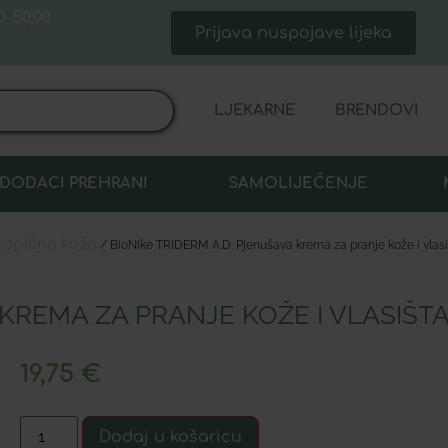
 50,00
Prijava nuspojave lijeka
LJEKARNE
BRENDOVI
DODACI PREHRANI
SAMOLIJEČENJE
topična koža
/ BioNike TRIDERM A.D. Pjenušava krema za pranje kože i vlas
 KREMA ZA PRANJE KOŽE I VLASIŠTA
19,75
€
Dodaj u košaricu