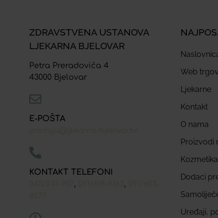
ZDRAVSTVENA USTANOVA
NAJPOS
LJEKARNA BJELOVAR
Naslovnic
Petra Preradovića 4
Web trgov
43000 Bjelovar
Ljekarne
Kontakt
E-POŠTA
O nama
prodaja@ljekarna-bjelovar.hr
Proizvodi n
Kozmetika
KONTAKT TELEFONI
Dodaci pr
,
,
043/241-907
091/618-9163
091/603-
Samoliječ
8577
Uređaji, p