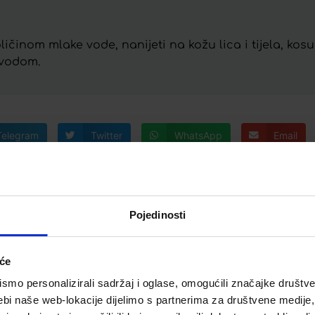
ličinom mlake vode, nanijeti na kožu lica i tijela, kosu
 vodom.
Telegram
Twitter
WhatsApp
Email
Pojedinosti
iće
mo personalizirali sadržaj i oglase, omogućili značajke društveni
ebi naše web-lokacije dijelimo s partnerima za društvene medije, 
BEELICIOUS
APIVITA 3U1 MLIJEKO ZA