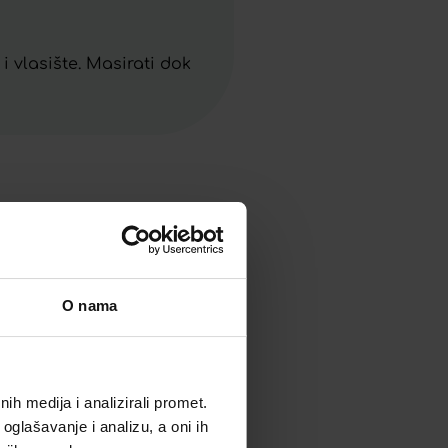
 i vlasište. Masirati dok
O nama
IRIX FORTE SPREJ 150 ML
h medija i analizirali promet.
oglašavanje i analizu, a oni ih
18,58
€