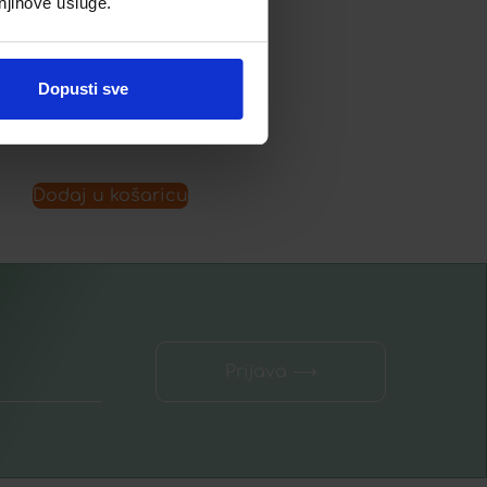
 njihove usluge.
Dopusti sve
Dodaj u listu želja
Dodaj u košaricu
Prijava ⟶