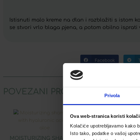
Istisnuti malo kreme na dlan i razblažiti s istom ko
se stvori vrlo blaga pjena, a potom obilno isprati
Facebook
POVEZANI PROIZVODI
Privola
Ova web-stranica koristi kolač
Kolačiće upotrebljavamo kako bis
Isto tako, podatke o vašoj upotr
MOISTURIZING SHAMPOO
APIVITA AQUA 