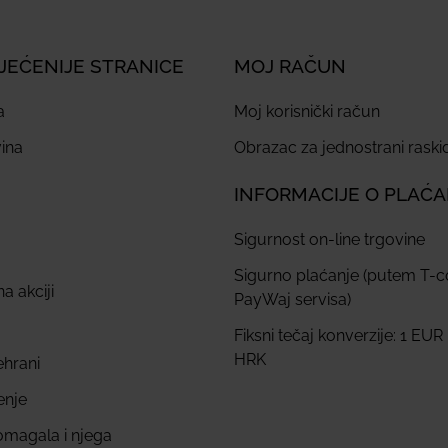
JEĆENIJE STRANICE
MOJ RAČUN
a
Moj korisnički račun
ina
Obrazac za jednostrani rask
INFORMACIJE O PLAĆ
Sigurnost on-line trgovine
Sigurno plaćanje (putem T-
a akciji
PayWaj servisa)
Fiksni tečaj konverzije: 1 EUR
HRK
ehrani
enje
omagala i njega