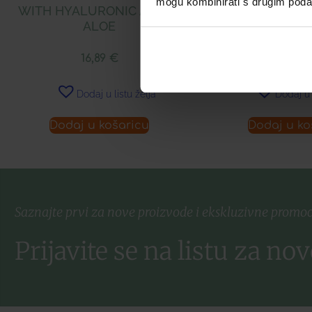
mogu kombinirati s drugim podacim
WITH HYALURONIC ACID &
HIDRATANTN
ALOE
BOGATE TE
16,89
€
29,90
Dodaj u listu želja
Dodaj u 
Dodaj u košaricu
Dodaj u ko
Saznajte prvi za nove proizvode i ekskluzivne promoc
Prijavite se na listu za nov