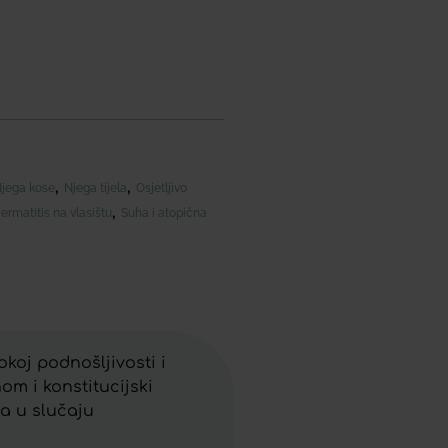
,
,
jega kose
Njega tijela
Osjetljivo
,
ermatitis na vlasištu
Suha i atopična
okoj podnošljivosti i
om i konstitucijski
a u slučaju