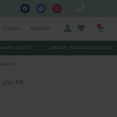
0
O NAMA
KONTAKT
MAMA I DJECA
UREĐAJI, POMAGALA I NJEGA
išta 490 ml
 490 ML