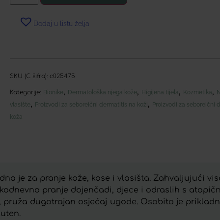
Dodaj u listu želja
SKU (C šifra):
c025475
,
,
,
,
Kategorije:
Bionike
Dermatološka njega kože
Higijena tijela
Kozmetika
N
,
,
vlasište
Proizvodi za seboreični dermatitis na koži
Proizvodi za seboreični d
koža
na je za pranje kože, kose i vlasišta. Zahvaljujući vis
kodnevno pranje dojenčadi, djece i odraslih s atopičn
, pruža dugotrajan osjećaj ugode. Osobito je prikladn
luten.