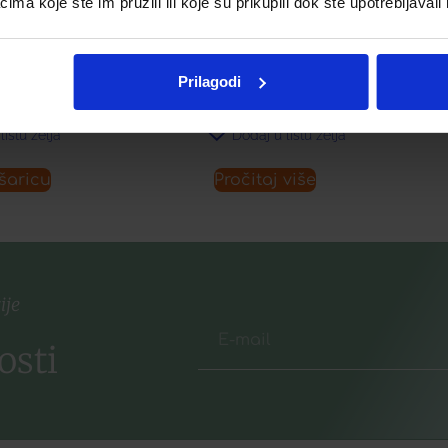
a koje ste im pružili ili koje su prikupili dok ste upotrebljavali
A KREMA
ČIŠĆENJE LICA S MEDOM I
KSTURE
KAMILICOM
Prilagodi
€
16,89
€
listu želja
Dodaj u listu želja
šaricu
Pročitaj više
ije
osti