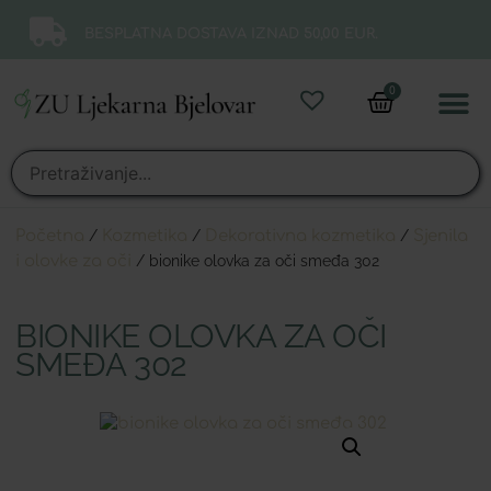
BESPLATNA DOSTAVA IZNAD 50,00 EUR.
0
Online 
Moj ra
Početna
/
Kozmetika
/
Dekorativna kozmetika
/
Sjenila
i olovke za oči
/ bionike olovka za oči smeđa 302
BIONIKE OLOVKA ZA OČI
SMEĐA 302