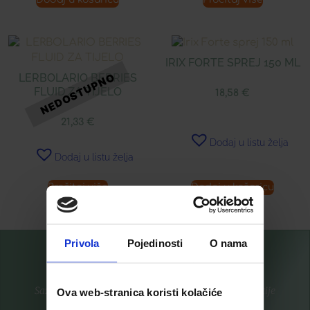
IRIX FORTE SPREJ 150 ML
LERBOLARIO BERRIES
FLUID ZA TIJELO
18,58
€
21,33
€
Dodaj u listu želja
Dodaj u listu želja
Pročitaj više
Dodaj u košaricu
Privola
Pojedinosti
O nama
Saznajte prvi za nove proizvode i ekskluzivne promocije
Ova web-stranica koristi kolačiće