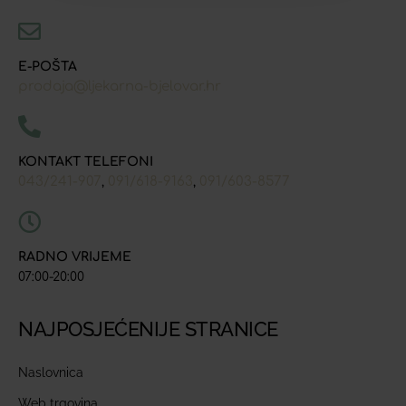
E-POŠTA
prodaja@ljekarna-bjelovar.hr
KONTAKT TELEFONI
043/241-907
091/618-9163
091/603-8577
,
,
RADNO VRIJEME
07:00-20:00
NAJPOSJEĆENIJE STRANICE
Naslovnica
Web trgovina