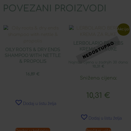
POVEZANI PROIZVODI
Akcija!
LERBOLARIO BERRIES
KREMA ZA RUKE
OILY ROOTS & DRY ENDS
SHAMPOO WITH NETTLE
& PROPOLIS
Najniža cijena u zadnjih 30 dana:
10,31
€
16,89
€
Snižena cijena:
10,31
€
Dodaj u listu želja
Dodaj u listu želja
Dodaj u košaricu
Pročitaj više