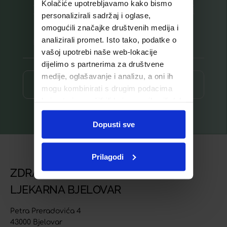
Kolačiće upotrebljavamo kako bismo
Prijavite se na listu za novosti
personalizirali sadržaj i oglase,
omogućili značajke društvenih medija i
analizirali promet. Isto tako, podatke o
vašoj upotrebi naše web-lokacije
dijelimo s partnerima za društvene
medije, oglašavanje i analizu, a oni ih
Prijava ⟶
mogu kombinirati s drugim podacima
koje ste im pružili ili koje su prikupili dok
ste upotrebljavali njihove usluge.
Dopusti sve
Prilagodi
ZDRAVSTVENA USTANOVA
LJEKARNA BJELOVAR
Petra Preradovića 4
43000 Bjelovar