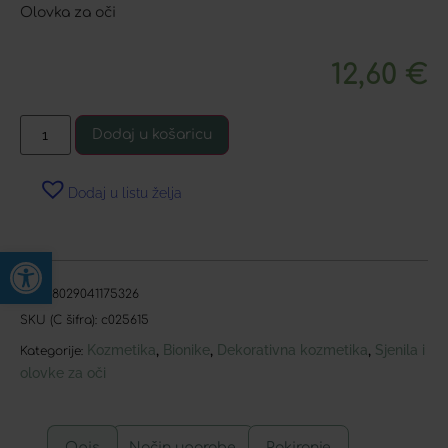
Olovka za oči
12,60
€
Dodaj u košaricu
Dodaj u listu želja
Open toolbar
EAN:
8029041175326
SKU (C šifra):
c025615
Kozmetika
Bionike
Dekorativna kozmetika
Sjenila i
,
,
,
Kategorije:
olovke za oči
Opis
Način uporabe
Pakiranje