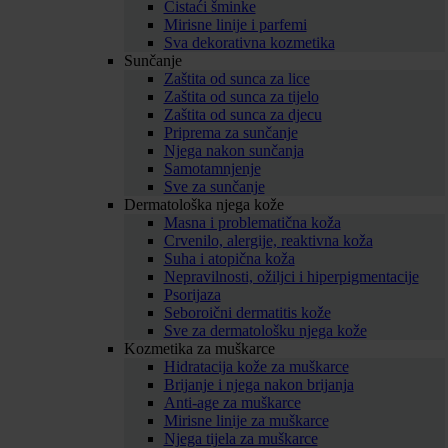
Čistaći šminke
Mirisne linije i parfemi
Sva dekorativna kozmetika
Sunčanje
Zaštita od sunca za lice
Zaštita od sunca za tijelo
Zaštita od sunca za djecu
Priprema za sunčanje
Njega nakon sunčanja
Samotamnjenje
Sve za sunčanje
Dermatološka njega kože
Masna i problematična koža
Crvenilo, alergije, reaktivna koža
Suha i atopična koža
Nepravilnosti, ožiljci i hiperpigmentacije
Psorijaza
Seboroični dermatitis kože
Sve za dermatološku njega kože
Kozmetika za muškarce
Hidratacija kože za muškarce
Brijanje i njega nakon brijanja
Anti-age za muškarce
Mirisne linije za muškarce
Njega tijela za muškarce