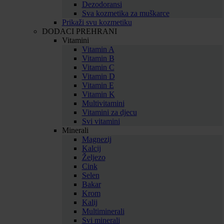
Dezodoransi
Sva kozmetika za muškarce
Prikaži svu kozmetiku
DODACI PREHRANI
Vitamini
Vitamin A
Vitamin B
Vitamin C
Vitamin D
Vitamin E
Vitamin K
Multivitamini
Vitamini za djecu
Svi vitamini
Minerali
Magnezij
Kalcij
Željezo
Cink
Selen
Bakar
Krom
Kalij
Multiminerali
Svi minerali