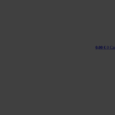
Idi
na
sadržaj
0,00
€
0
Ca