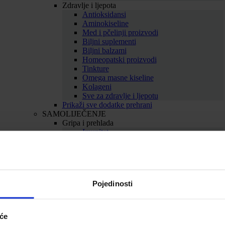
Zdravlje i ljepota
Antioksidansi
Aminokiseline
Med i pčelinji proizvodi
Biljni suplementi
Biljni balzami
Homeopatski proizvodi
Tinkture
Omega masne kiseline
Kolageni
Sve za zdravlje i ljepotu
Prikaži sve dodatke prehrani
SAMOLIJEČENJE
Gripa i prehlada
Imunitet
Bolno grlo i kašalj
Nos i dišni putevi
Uho
Sve za gripu i prehladu
Srce i krvne žile
Pojedinosti
Srce
Cirkulacija
Kolesterol
Proširene vene
iće
Hemeroidi