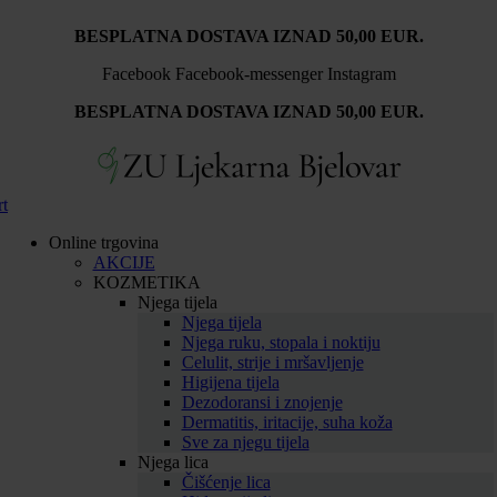
BESPLATNA DOSTAVA IZNAD 50,00 EUR.
Facebook
Facebook-messenger
Instagram
BESPLATNA DOSTAVA IZNAD 50,00 EUR.
rt
Online trgovina
AKCIJE
KOZMETIKA
Njega tijela
Njega tijela
Njega ruku, stopala i noktiju
Celulit, strije i mršavljenje
Higijena tijela
Dezodoransi i znojenje
Dermatitis, iritacije, suha koža
Sve za njegu tijela
Njega lica
Čišćenje lica