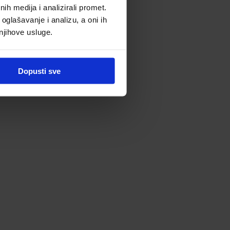
h medija i analizirali promet.
oglašavanje i analizu, a oni ih
 njihove usluge.
Dopusti sve