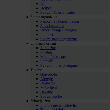
Afte
Herpes
Sve za oči, usta i zube
Stanje organizma
Pamćenje i koncentracija
Stres i nesanica
Umor i manjak energije
Imunitet
Sve za stanje organizma
Unutarnji organi
Jetra i žuć
Prostata
Mokraćni sustav
Štitnjača
Sve za unutarnje organe
Tegobe
Glavobolja
Alergije
Dijabetes
Mršavljenje
Hrkanje
Sve za tegobe
Zdravlje žena
Intimna njega i zdravlje
Trudnoća i dojenje