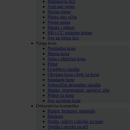
Hidratacija lica
Anti-age njega
Noćna njega
Njega oko očiju
Njega usana
Maske i pilinzi
BB i CC tonirane kreme
Sve za njegu lica
Njega kose
Normalna kosa
Masna kosa
Suha i oštećena kosa
Prhut
Osjetljivo vlasište
Obojana kosa i boje za kosu
Ispadanje kose
Seboroični dermatitis vlasišta
Maske, regeneratori, sprejevi, ulja
Pribor za kosu
Sve za njegu kose
Dekorativna kozmetika
Puderi, bronzeri, rumenila
Maskare
Sjajila, ruževi i olovke za usne
Sjenila i olovke za oči