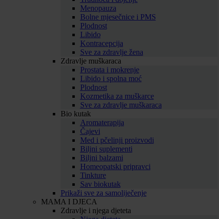
Menopauza
Bolne mjesečnice i PMS
Plodnost
Libido
Kontracepcija
Sve za zdravlje žena
Zdravlje muškaraca
Prostata i mokrenje
Libido i spolna moć
Plodnost
Kozmetika za muškarce
Sve za zdravlje muškaraca
Bio kutak
Aromaterapija
Čajevi
Med i pčelinji proizvodi
Biljni suplementi
Biljni balzami
Homeopatski pripravci
Tinkture
Sav biokutak
Prikaži sve za samoliječenje
MAMA I DJECA
Zdravlje i njega djeteta