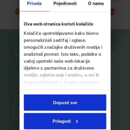
Privola
Pojedinosti
O nama
Dodaj u košaricu
Dodaj u košaricu
Ova web-stranica koristi kolačiće
Kolačiće upotrebljavamo kako bismo
personalizirali sadržaj i oglase,
omogućili značajke društvenih medija i
analizirali promet. Isto tako, podatke o
Saznajte prvi za nove proizvode i ekskluzivne promocije
vašoj upotrebi naše web-lokacije
Prijavite se na listu za novosti
dijelimo s partnerima za društvene
medije, oglašavanje i analizu, a oni ih
mogu kombinirati s drugim podacima
koje ste im pružili ili koje su prikupili dok
ste upotrebljavali njihove usluge.
Dopusti sve
Prijava ⟶
Prilagodi