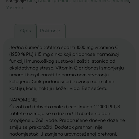
Cink
Dodaci prehrani
Minerali
Vitamin C
Vitamini
,
,
,
,
,
Kategorije:
Yasenka
Opis
Pakiranje
Jedna šumeća tableta sadrži 1000 mg vitamina C
(1250 % PU) i 15 mg cinka koji pridonose normalnoj
funkciji imunološkog sustava i zaštiti stanica od
oksidativnog stresa. Vitamin C pridonosi smanjenju
umora i iscrpljenosti te normalnom stvaranju
kolagena. Cink pridonosi održavanju normalnih
kostiju, kose, noktiju, kože i vida. Bez šećera.
NAPOMENE
Čuvati od dohvata male djece. Imuno C 1000 PLUS
tablete uzimaju se u dozi od 1 tablete na dan
otopljene u čaši vode. Preporučene dnevne doze ne
smiju se prekoračiti. Dodatak prehrani nije
nadomjestak ili zamjena uravnoteženoj prehrani.