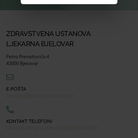
ZDRAVSTVENA USTANOVA
LJEKARNA BJELOVAR
Petra Preradovića 4
43000 Bjelovar
E-POŠTA
prodaja@ljekarna-bjelovar.hr
KONTAKT TELEFONI
043/241-907
091/618-9163
091/603-8577
,
,