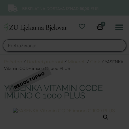
BESPLATNA DOSTAVA IZNAD 50,00 EUR.
0
Online 
Moj ra
Početna
/
Dodaci prehrani
/
Minerali
/
Cink
/ YASENKA
Vitamin CODE imuno C 1000 PLUS
YASENKA VITAMIN CODE
IMUNO C 1000 PLUS