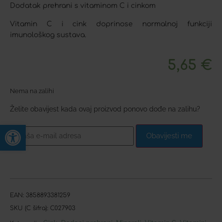
Dodatak prehrani s vitaminom C i cinkom
Vitamin C i cink doprinose normalnoj funkciji
imunološkog sustava.
5,65
€
Nema na zalihi
Želite obavijest kada ovaj proizvod ponovo dođe na zalihu?
Open toolbar
Obavijesti me
EAN:
3858893381259
SKU (C šifra):
C027903