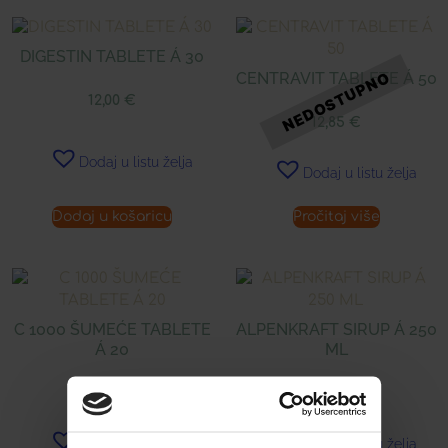
DIGESTIN TABLETE Á 30
CENTRAVIT TABLETE Á 50
12,00
€
12,85
€
Dodaj u listu želja
Dodaj u listu želja
Dodaj u košaricu
Pročitaj više
C 1000 ŠUMEĆE TABLETE
ALPENKRAFT SIRUP Á 250
Á 20
ML
7,98
€
16,99
€
Dodaj u listu želja
Dodaj u listu želja