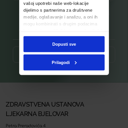
vašoj upotrebi naše web-lokacije
dijelimo s partnerima za društvene
Prijavite se na listu za novosti
medije, oglašavanje i analizu, a oni ih
mogu kombinirati s drugim podacima
koje ste im pružili ili koje su prikupili dok
ste upotrebljavali njihove usluge.
Dopusti sve
Prijava ⟶
Prilagodi
ZDRAVSTVENA USTANOVA
LJEKARNA BJELOVAR
Petra Preradovića 4