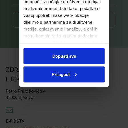
omogućili značajke društvenih medija i
analizirali promet. Isto tako, podatke o
vašoj upotrebi naše web-lokacije
Prijava ⟶
dijelimo s partnerima za društvene
medije, oglašavanje i analizu, a oni ih
mogu kombinirati s drugim podacima
koje ste im pružili ili koje su prikupili dok
ste upotrebljavali njihove usluge.
Dopusti sve
ZDRAVSTVENA USTANOVA
Prilagodi
LJEKARNA BJELOVAR
Petra Preradovića 4
43000 Bjelovar
E-POŠTA
prodaja@ljekarna-bjelovar.hr