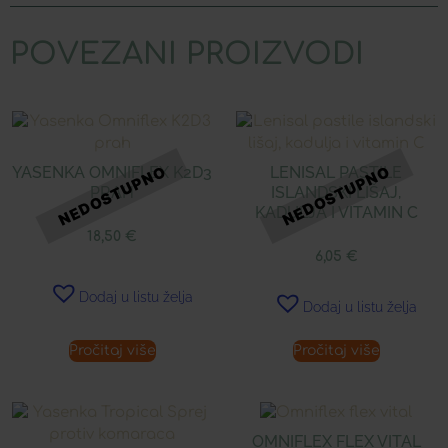
POVEZANI PROIZVODI
YASENKA OMNIFLEX K2D3
LENISAL PASTILE
PRAH
ISLANDSKI LIŠAJ,
KADULJA I VITAMIN C
18,50
€
6,05
€
Dodaj u listu želja
Dodaj u listu želja
Pročitaj više
Pročitaj više
OMNIFLEX FLEX VITAL