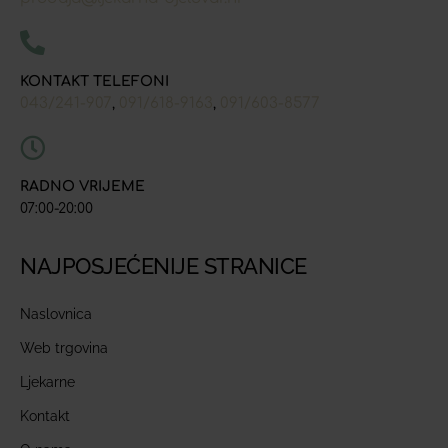
KONTAKT TELEFONI
043/241-907
091/618-9163
091/603-8577
,
,
RADNO VRIJEME
07:00-20:00
NAJPOSJEĆENIJE STRANICE
Naslovnica
Web trgovina
Ljekarne
Kontakt