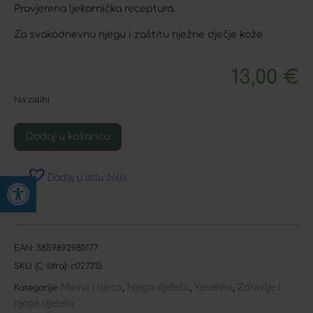
Provjerena ljekarnička receptura.
Za svakodnevnu njegu i zaštitu nježne dječje kože
13,00
€
Na zalihi
Dodaj u košaricu
Open toolbar
Dodaj u listu želja
EAN:
3859892980177
SKU (C šifra):
c027315
Mama i djeca
Njega djeteta
Yasenka
Zdravlje i
,
,
,
Kategorije:
njega djeteta