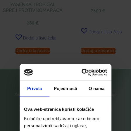
YASENKA TROPICAL
SPREJ PROTIV KOMARACA
28,00
€
9,50
€
Dodaj u listu želja
Dodaj u listu želja
Dodaj u košaricu
Dodaj u košaricu
Privola
Pojedinosti
O nama
Saznajte prvi za nove proizvode i ekskluzivne promocije
Prijavite se na listu za novosti
Ova web-stranica koristi kolačiće
Kolačiće upotrebljavamo kako bismo
personalizirali sadržaj i oglase,