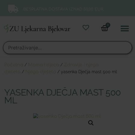
BESPLATNA DOSTAVA IZNAD 50,00 EUR.
0
Online 
Moj ra
Početna
/
Mama i djeca
/
Zdravlje i njega
djeteta
/
Njega djeteta
/ yasenka Dječja mast 500 ml
YASENKA DJEČJA MAST 500
ML