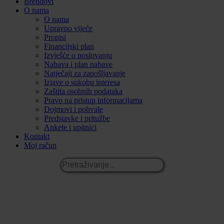
Brendovi
O nama
O nama
Upravno vijeće
Propisi
Financijski plan
Izvješće o poslovanju
Nabava i plan nabave
Natječaji za zapošljavanje
Izjave o sukobu interesa
Zaštita osobnih podataka
Pravo na pristup informacijama
Dojmovi i pohvale
Predstavke i pritužbe
Ankete i upitnici
Kontakt
Moj račun
Pretraživanje...