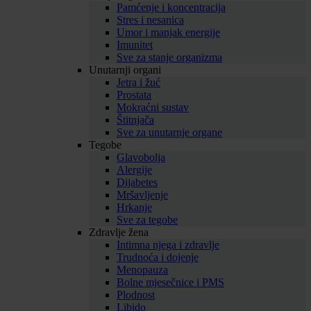
Pamćenje i koncentracija
Stres i nesanica
Umor i manjak energije
Imunitet
Sve za stanje organizma
Unutarnji organi
Jetra i žuć
Prostata
Mokraćni sustav
Štitnjača
Sve za unutarnje organe
Tegobe
Glavobolja
Alergije
Dijabetes
Mršavljenje
Hrkanje
Sve za tegobe
Zdravlje žena
Intimna njega i zdravlje
Trudnoća i dojenje
Menopauza
Bolne mjesečnice i PMS
Plodnost
Libido