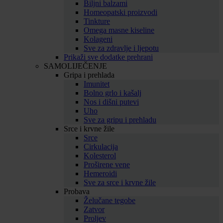
Biljni balzami
Homeopatski proizvodi
Tinkture
Omega masne kiseline
Kolageni
Sve za zdravlje i ljepotu
Prikaži sve dodatke prehrani
SAMOLIJEČENJE
Gripa i prehlada
Imunitet
Bolno grlo i kašalj
Nos i dišni putevi
Uho
Sve za gripu i prehladu
Srce i krvne žile
Srce
Cirkulacija
Kolesterol
Proširene vene
Hemeroidi
Sve za srce i krvne žile
Probava
Želučane tegobe
Zatvor
Proljev