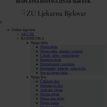
BESPLATNA DOSTAVA IZNAD 50,00 EUR.
rt
Online trgovina
AKCIJE
KOZMETIKA
Njega tijela
Njega tijela
Njega ruku, stopala i noktiju
Celulit, strije i mršavljenje
Higijena tijela
Dezodoransi i znojenje
Dermatitis, iritacije, suha koža
Sve za njegu tijela
Njega lica
Čišćenje lica
Hidratacija lica
Anti-age njega
Noćna njega
Njega oko očiju
Njega usana