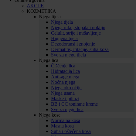
Online trgovina
AKCIJE
KOZMETIKA
Njega tijela
Njega tijela
Njega ruku, stopala i noktiju
Celulit, strije i mršavljenje
Higijena tijela
Dezodoransi i znojenje
Dermatitis, iritacije, suha koža
Sve za njegu tijela
Njega lica
Čišćenje lica
Hidratacija lica
Anti-age njega
Noćna njega
Njega oko očiju
Njega usana
Maske i pilinzi
BB i CC tonirane kreme
Sve za njegu lica
Njega kose
Normalna kosa
Masna kosa
Suha i oštećena kosa