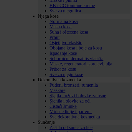
Maske i pilinzi
BB i CC tonirane kreme
Sve za njegu lica
Njega kose
Normalna kosa
Masna kosa
Suha i oštećena kosa
Prhut
Osjetljivo vlasište
Obojana kosa i boje za kosu
Ispadanje kose
Seboroični dermatitis vlasišta
Maske, regeneratori, sprejevi, ulja
Pribor za kosu
Sve za njegu kose
Dekorativna kozmetika
Puderi, bronzeri, rumenila
Maskare
Sjajila, ruževi i olovke za usne
Sjenila i olovke za oči
Čistaći šminke
Mirisne linije i parfemi
Sva dekorativna kozmetika
Sunčanje
Zaštita od sunca za lice