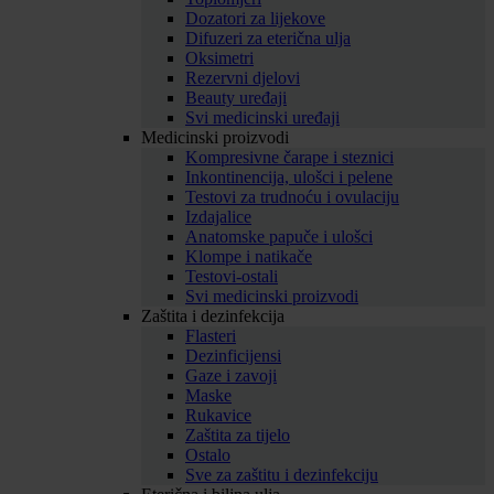
Dozatori za lijekove
Difuzeri za eterična ulja
Oksimetri
Rezervni djelovi
Beauty uređaji
Svi medicinski uređaji
Medicinski proizvodi
Kompresivne čarape i steznici
Inkontinencija, ulošci i pelene
Testovi za trudnoću i ovulaciju
Izdajalice
Anatomske papuče i ulošci
Klompe i natikače
Testovi-ostali
Svi medicinski proizvodi
Zaštita i dezinfekcija
Flasteri
Dezinficijensi
Gaze i zavoji
Maske
Rukavice
Zaštita za tijelo
Ostalo
Sve za zaštitu i dezinfekciju