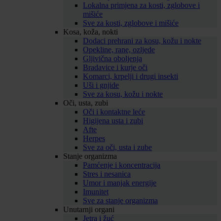
Lokalna primjena za kosti, zglobove i
mišiće
Sve za kosti, zglobove i mišiće
Kosa, koža, nokti
Dodaci prehrani za kosu, kožu i nokte
Opekline, rane, ozljede
Gljivična oboljenja
Bradavice i kurje oči
Komarci, krpelji i drugi insekti
Uši i gnjide
Sve za kosu, kožu i nokte
Oči, usta, zubi
Oči i kontaktne leće
Higijena usta i zubi
Afte
Herpes
Sve za oči, usta i zube
Stanje organizma
Pamćenje i koncentracija
Stres i nesanica
Umor i manjak energije
Imunitet
Sve za stanje organizma
Unutarnji organi
Jetra i žuć