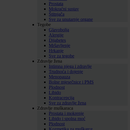
Prostata
Mokraćni sustav
Štitnjača
Sve za unutarnje organe
Tegobe
Glavobolja
Alergije
Dijabetes
Mršavljenje
Hrkanje
Sve za tegobe
Zdravlje žena
Intimna njega i zdravlje
Trudnoća i dojenje
Menopauza
Bolne mjesečnice i PMS
Plodnost
Libido
Kontracepcija
Sve za zdravlje žena
Zdravlje muškaraca
Prostata i mokrenje
Libido i spolna moć
Plodnost
Kozmetika za muškarce