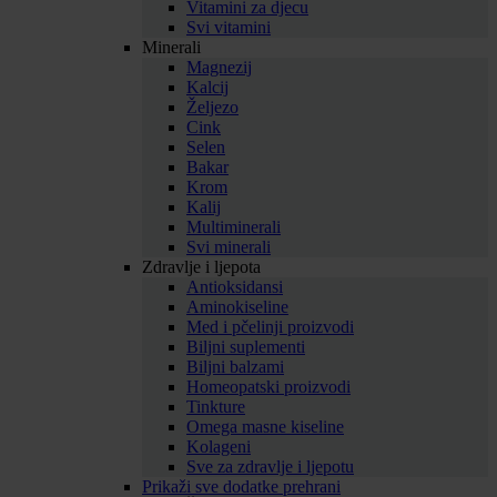
Vitamini za djecu
Svi vitamini
Minerali
Magnezij
Kalcij
Željezo
Cink
Selen
Bakar
Krom
Kalij
Multiminerali
Svi minerali
Zdravlje i ljepota
Antioksidansi
Aminokiseline
Med i pčelinji proizvodi
Biljni suplementi
Biljni balzami
Homeopatski proizvodi
Tinkture
Omega masne kiseline
Kolageni
Sve za zdravlje i ljepotu
Prikaži sve dodatke prehrani