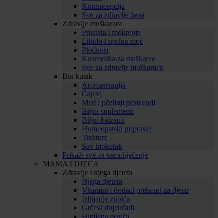
Kontracepcija
Sve za zdravlje žena
Zdravlje muškaraca
Prostata i mokrenje
Libido i spolna moć
Plodnost
Kozmetika za muškarce
Sve za zdravlje muškaraca
Bio kutak
Aromaterapija
Čajevi
Med i pčelinji proizvodi
Biljni suplementi
Biljni balzami
Homeopatski pripravci
Tinkture
Sav biokutak
Prikaži sve za samoliječenje
MAMA I DJECA
Zdravlje i njega djeteta
Njega djeteta
Vitamini i dodaci prehrani za djecu
Izbijanje zubića
Grčevi dojenčadi
Higijena nosića