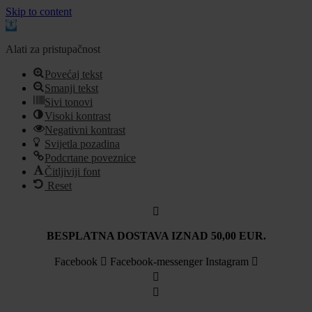
Skip to content
Open
toolbar
Alati za pristupačnost
Povećaj tekst
Smanji tekst
Sivi tonovi
Visoki kontrast
Negativni kontrast
Svijetla pozadina
Podcrtane poveznice
Čitljiviji font
Reset
Idi
na
sadržaj
BESPLATNA DOSTAVA IZNAD 50,00 EUR.
Facebook
Facebook-messenger
Instagram