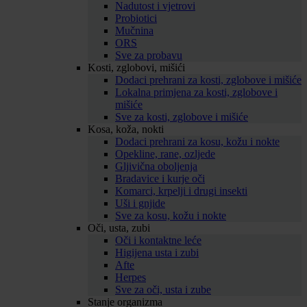
Nadutost i vjetrovi
Probiotici
Mučnina
ORS
Sve za probavu
Kosti, zglobovi, mišići
Dodaci prehrani za kosti, zglobove i mišiće
Lokalna primjena za kosti, zglobove i
mišiće
Sve za kosti, zglobove i mišiće
Kosa, koža, nokti
Dodaci prehrani za kosu, kožu i nokte
Opekline, rane, ozljede
Gljivična oboljenja
Bradavice i kurje oči
Komarci, krpelji i drugi insekti
Uši i gnjide
Sve za kosu, kožu i nokte
Oči, usta, zubi
Oči i kontaktne leće
Higijena usta i zubi
Afte
Herpes
Sve za oči, usta i zube
Stanje organizma