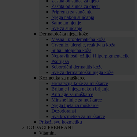
Zaštita od sunca za tijelo
Zaštita od sunca za djecu
Priprema za sunčanje
Njega nakon sunčanja
Samotamnjenje
Sve za sunčanje
Dermatološka njega kože
Masna i problematična koža
Crvenilo, alergije, reaktivna koža
Suha i atopična koža
Nepravilnosti, ožiljci i hiperpigmentacije
Psorijaza
Seboroični dermatitis kože
Sve za dermatološku njega kože
Kozmetika za muškarce
Hidratacija kože za muškarce
Brijanje i njega nakon brijanja
Anti-age za muškarce
Mirisne linije za muškarce
Njega tijela za muškarce
Dezodoransi
Sva kozmetika za muškarce
Prikaži svu kozmetiku
DODACI PREHRANI
Vitamini