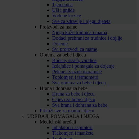
Tjemenica
Uši i gnjide
Vodene kozice
Sve za zdravlje i njegu djeteta
Proizvodi za mame
Njega kože trudnica i mama
Dodaci prehrani za trudnice i dojilje
Dojenje
Svi proizvodi za mame
Oprema za bebe i djecu
Bočice, sisači, varalice
Izdajalice i pomagala za dojenje
Pelene i vlažne maramice
Toplomjeri i termometri
Sva oprema za bebe i djecu
Hrana i dohrana za bebe
Hrana za bebe i djecu
Čajevi za bebe i djecu
Sva hrana i dohrana za bebe
Prikaži sve za mamu i djecu
UREĐAJI, POMAGALA I NJEGA
Medicinski uređaji
Inhalatori i aspiratori
Tlakomjeri i manžete
Toplomjeri