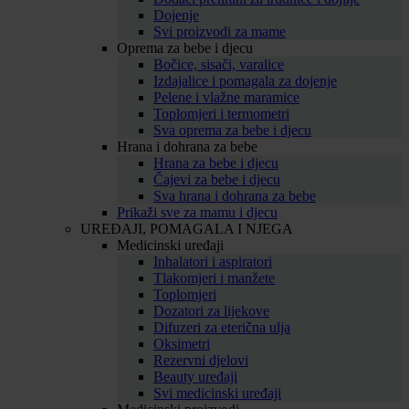
Dojenje
Svi proizvodi za mame
Oprema za bebe i djecu
Bočice, sisači, varalice
Izdajalice i pomagala za dojenje
Pelene i vlažne maramice
Toplomjeri i termometri
Sva oprema za bebe i djecu
Hrana i dohrana za bebe
Hrana za bebe i djecu
Čajevi za bebe i djecu
Sva hrana i dohrana za bebe
Prikaži sve za mamu i djecu
UREĐAJI, POMAGALA I NJEGA
Medicinski uređaji
Inhalatori i aspiratori
Tlakomjeri i manžete
Toplomjeri
Dozatori za lijekove
Difuzeri za eterična ulja
Oksimetri
Rezervni djelovi
Beauty uređaji
Svi medicinski uređaji