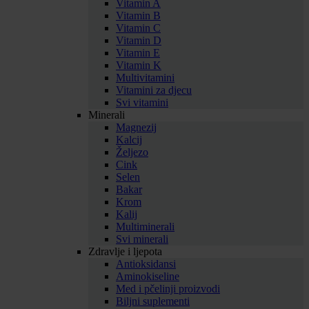
Vitamin A
Vitamin B
Vitamin C
Vitamin D
Vitamin E
Vitamin K
Multivitamini
Vitamini za djecu
Svi vitamini
Minerali
Magnezij
Kalcij
Željezo
Cink
Selen
Bakar
Krom
Kalij
Multiminerali
Svi minerali
Zdravlje i ljepota
Antioksidansi
Aminokiseline
Med i pčelinji proizvodi
Biljni suplementi