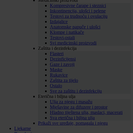
Medicinski proizvodi
Kompresivne čarape i steznici
Inkontinencija, ulošci i pelene
Testovi za trudnoću i ovulaciju
Izdajalice
Anatomske papuče i ulošci
Klompe i natikače
Testovi-ostali
Svi medicinski proizvodi
Zaštita i dezinfekcija
Flasteri
Dezinficijensi
Gaze i zavoji
Maske
Rukavice
Zaštita za tijelo
Ostalo
Sve za zaštitu i dezinfekciju
Eterična i biljna ulja
Ulja za njegu i masažu
Mješavine za difuzere i prostor
Hladno tiještena ulja, maslaci, macerati
Sva eterična i biljna ulja
Prikaži sve uređaje, pomagala i njegu
Ljekarne