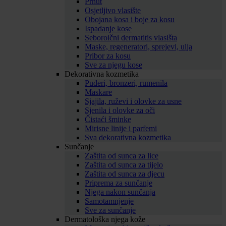
Prhut
Osjetljivo vlasište
Obojana kosa i boje za kosu
Ispadanje kose
Seboroični dermatitis vlasišta
Maske, regeneratori, sprejevi, ulja
Pribor za kosu
Sve za njegu kose
Dekorativna kozmetika
Puderi, bronzeri, rumenila
Maskare
Sjajila, ruževi i olovke za usne
Sjenila i olovke za oči
Čistaći šminke
Mirisne linije i parfemi
Sva dekorativna kozmetika
Sunčanje
Zaštita od sunca za lice
Zaštita od sunca za tijelo
Zaštita od sunca za djecu
Priprema za sunčanje
Njega nakon sunčanja
Samotamnjenje
Sve za sunčanje
Dermatološka njega kože