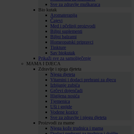
Sve za zdravlje muškaraca
Bio kutak
Aromaterapija
Čajevi
Med i pčelinji proizvodi
Biljni suplementi
Biljni balzami
Homeopatski pripravci
Tinkture
Sav biokutak
Prikaži sve za samoliječenje
MAMA I DJECA
Zdravlje i njega djeteta
Njega djeteta
Vitamini i dodaci prehrani za djecu
Izbijanje zubića
Grčevi dojenčadi
Higijena nosića
Tjemenica
Uši i gnjide
Vodene kozice
Sve za zdravlje i njegu djeteta
Proizvodi za mame
Njega kože trudnica i mama
Dodaci prehrani za trudnice i dojilje