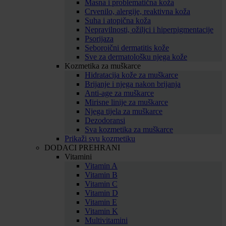
Masna i problematična koža
Crvenilo, alergije, reaktivna koža
Suha i atopična koža
Nepravilnosti, ožiljci i hiperpigmentacije
Psorijaza
Seboroični dermatitis kože
Sve za dermatološku njega kože
Kozmetika za muškarce
Hidratacija kože za muškarce
Brijanje i njega nakon brijanja
Anti-age za muškarce
Mirisne linije za muškarce
Njega tijela za muškarce
Dezodoransi
Sva kozmetika za muškarce
Prikaži svu kozmetiku
DODACI PREHRANI
Vitamini
Vitamin A
Vitamin B
Vitamin C
Vitamin D
Vitamin E
Vitamin K
Multivitamini