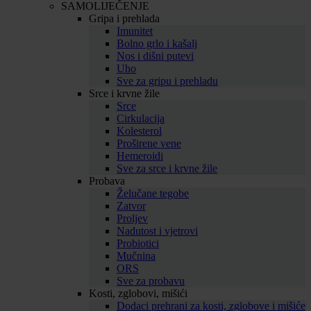
SAMOLIJEČENJE
Gripa i prehlada
Imunitet
Bolno grlo i kašalj
Nos i dišni putevi
Uho
Sve za gripu i prehladu
Srce i krvne žile
Srce
Cirkulacija
Kolesterol
Proširene vene
Hemeroidi
Sve za srce i krvne žile
Probava
Želučane tegobe
Zatvor
Proljev
Nadutost i vjetrovi
Probiotici
Mučnina
ORS
Sve za probavu
Kosti, zglobovi, mišići
Dodaci prehrani za kosti, zglobove i mišiće