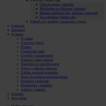
Eterična i biljna ulja
Ulja za njegu i masažu
Mješavine za difuzere i prostor
Hladno tiještena ulja, maslaci, macerati
Sva eterična i biljna ulja
Prikaži sve uređaje, pomagala i njegu
Ljekarne
Brendovi
O nama
O nama
Upravno vijeće
Propisi
Financijski plan
Izvješće o poslovanju
Nabava i plan nabave
Natječaji za zapošljavanje
Izjave o sukobu interesa
Zaštita osobnih podataka
Pravo na pristup informacijama
Dojmovi i pohvale
Predstavke i pritužbe
Ankete i upitnici
Kontakt
Moj račun