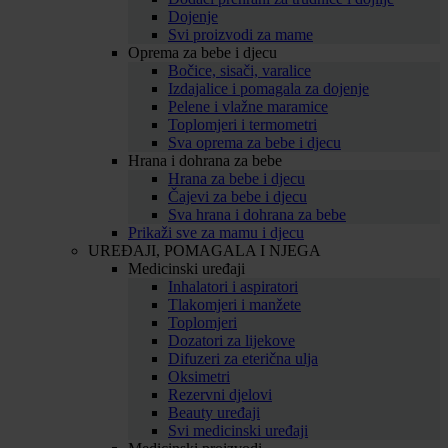
Dojenje
Svi proizvodi za mame
Oprema za bebe i djecu
Bočice, sisači, varalice
Izdajalice i pomagala za dojenje
Pelene i vlažne maramice
Toplomjeri i termometri
Sva oprema za bebe i djecu
Hrana i dohrana za bebe
Hrana za bebe i djecu
Čajevi za bebe i djecu
Sva hrana i dohrana za bebe
Prikaži sve za mamu i djecu
UREĐAJI, POMAGALA I NJEGA
Medicinski uređaji
Inhalatori i aspiratori
Tlakomjeri i manžete
Toplomjeri
Dozatori za lijekove
Difuzeri za eterična ulja
Oksimetri
Rezervni djelovi
Beauty uređaji
Svi medicinski uređaji