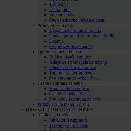
Tjemenica
Uši i gnjide
Vodene kozice
Sve za zdravlje i njegu djeteta
Proizvodi za mame
Njega kože trudnica i mama
Dodaci prehrani za trudnice i dojilje
Dojenje
Svi proizvodi za mame
Oprema za bebe i djecu
Bočice, sisači, varalice
Izdajalice i pomagala za dojenje
Pelene i vlažne maramice
Toplomjeri i termometri
Sva oprema za bebe i djecu
Hrana i dohrana za bebe
Hrana za bebe i djecu
Čajevi za bebe i djecu
Sva hrana i dohrana za bebe
Prikaži sve za mamu i djecu
UREĐAJI, POMAGALA I NJEGA
Medicinski uređaji
Inhalatori i aspiratori
Tlakomjeri i manžete
Toplomjeri