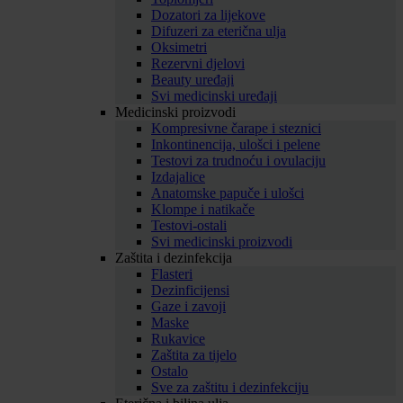
Dozatori za lijekove
Difuzeri za eterična ulja
Oksimetri
Rezervni djelovi
Beauty uređaji
Svi medicinski uređaji
Medicinski proizvodi
Kompresivne čarape i steznici
Inkontinencija, ulošci i pelene
Testovi za trudnoću i ovulaciju
Izdajalice
Anatomske papuče i ulošci
Klompe i natikače
Testovi-ostali
Svi medicinski proizvodi
Zaštita i dezinfekcija
Flasteri
Dezinficijensi
Gaze i zavoji
Maske
Rukavice
Zaštita za tijelo
Ostalo
Sve za zaštitu i dezinfekciju