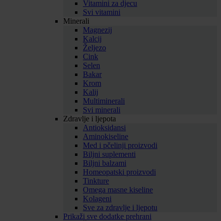
Vitamini za djecu
Svi vitamini
Minerali
Magnezij
Kalcij
Željezo
Cink
Selen
Bakar
Krom
Kalij
Multiminerali
Svi minerali
Zdravlje i ljepota
Antioksidansi
Aminokiseline
Med i pčelinji proizvodi
Biljni suplementi
Biljni balzami
Homeopatski proizvodi
Tinkture
Omega masne kiseline
Kolageni
Sve za zdravlje i ljepotu
Prikaži sve dodatke prehrani