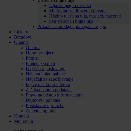
Eterična i biljna ulja
Ulja za njegu i masažu
Mješavine za difuzere i prostor
Hladno tiještena ulja, maslaci, macerati
Sva eterična i biljna ulja
Prikaži sve uređaje, pomagala i njegu
Ljekarne
Brendovi
O nama
O nama
Upravno vijeće
Propisi
Financijski plan
Izvješće o poslovanju
Nabava i plan nabave
Natječaji za zapošljavanje
Izjave o sukobu interesa
Zaštita osobnih podataka
Pravo na pristup informacijama
Dojmovi i pohvale
Predstavke i pritužbe
Ankete i upitnici
Kontakt
Moj račun