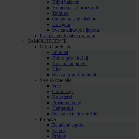
Biljni balzami
Homeopatski proizvodi
Tinkture
Omega masne kiseline
Kolageni
Sve za zdravlje i ljepotu
Prikaži sve dodatke prehrani
SAMOLIJEČENJE
Gripa i prehlada
Imunitet
Bolno grlo i kašalj
Nos i dišni putevi
Uho
Sve za gripu i prehladu
Srce i krvne žile
Srce
Cirkulacija
Kolesterol
Proširene vene
Hemeroidi
Sve za srce i krvne žile
Probava
Želučane tegobe
Zatvor
Proljev