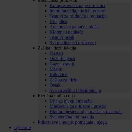
Medicinski proizvodi
Kompresivne čarape i steznici
Inkontinencija, ulošci i pelene
Testovi za trudnoću i ovulaciju
Izdajalice
Anatomske papuče i ulošci
Klompe i natikače
Testovi-ostali
Svi medicinski proizvodi
Zaštita i dezinfekcija
Flasteri
Dezinficijensi
Gaze i zavoji
Maske
Rukavice
Zaštita za tijelo
Ostalo
Sve za zaštitu i dezinfekciju
Eterična i biljna ulja
Ulja za njegu i masažu
Mješavine za difuzere i prostor
Hladno tiještena ulja, maslaci, macerati
Sva eterična i biljna ulja
Prikaži sve uređaje, pomagala i njegu
Ljekarne