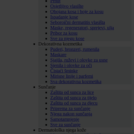
Prhut
Osjetljivo vlasište
Obojana kosa i boje za kosu
Ispadanje kose
Seboroični dermatitis vlasišta
Maske, regeneratori, sprejevi, ulja
Pribor za kosu
Sve za njegu kose
Dekorativna kozmetika
Puderi, bronzeri, rumenila
Maskare
Sjajila, ruževi i olovke za usne
Sjenila i olovke za oči
Čistaći šminke
Mirisne linije i parfemi
Sva dekorativna kozmetika
Sunčanje
Zaštita od sunca za lice
Zaštita od sunca za tijelo
Zaštita od sunca za djecu
Priprema za sunčanje
Njega nakon sunčanja
Samotamnjenje
Sve za sunčanje
Dermatološka njega kože