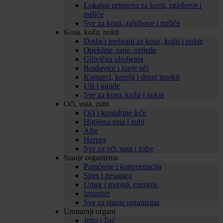
Lokalna primjena za kosti, zglobove i
mišiće
Sve za kosti, zglobove i mišiće
Kosa, koža, nokti
Dodaci prehrani za kosu, kožu i nokte
Opekline, rane, ozljede
Gljivična oboljenja
Bradavice i kurje oči
Komarci, krpelji i drugi insekti
Uši i gnjide
Sve za kosu, kožu i nokte
Oči, usta, zubi
Oči i kontaktne leće
Higijena usta i zubi
Afte
Herpes
Sve za oči, usta i zube
Stanje organizma
Pamćenje i koncentracija
Stres i nesanica
Umor i manjak energije
Imunitet
Sve za stanje organizma
Unutarnji organi
Jetra i žuć