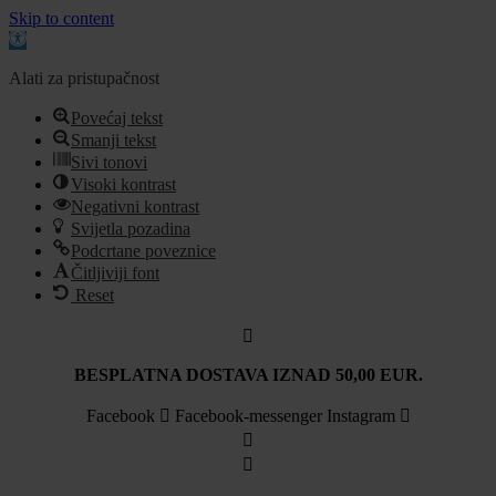
Skip to content
Open
toolbar
Alati za pristupačnost
Povećaj tekst
Smanji tekst
Sivi tonovi
Visoki kontrast
Negativni kontrast
Svijetla pozadina
Podcrtane poveznice
Čitljiviji font
Reset
Idi
na
sadržaj
BESPLATNA DOSTAVA IZNAD 50,00 EUR.
Facebook
Facebook-messenger
Instagram