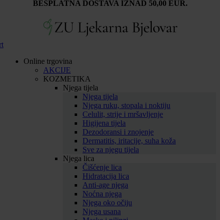
BESPLATNA DOSTAVA IZNAD 50,00 EUR.
rt
Online trgovina
AKCIJE
KOZMETIKA
Njega tijela
Njega tijela
Njega ruku, stopala i noktiju
Celulit, strije i mršavljenje
Higijena tijela
Dezodoransi i znojenje
Dermatitis, iritacije, suha koža
Sve za njegu tijela
Njega lica
Čišćenje lica
Hidratacija lica
Anti-age njega
Noćna njega
Njega oko očiju
Njega usana