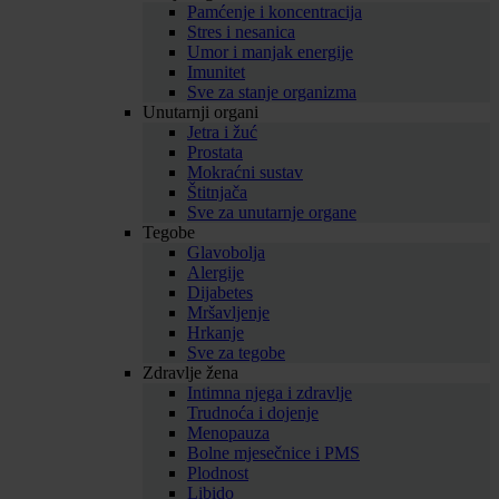
Pamćenje i koncentracija
Stres i nesanica
Umor i manjak energije
Imunitet
Sve za stanje organizma
Unutarnji organi
Jetra i žuć
Prostata
Mokraćni sustav
Štitnjača
Sve za unutarnje organe
Tegobe
Glavobolja
Alergije
Dijabetes
Mršavljenje
Hrkanje
Sve za tegobe
Zdravlje žena
Intimna njega i zdravlje
Trudnoća i dojenje
Menopauza
Bolne mjesečnice i PMS
Plodnost
Libido