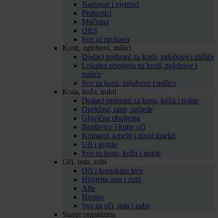
Nadutost i vjetrovi
Probiotici
Mučnina
ORS
Sve za probavu
Kosti, zglobovi, mišići
Dodaci prehrani za kosti, zglobove i mišiće
Lokalna primjena za kosti, zglobove i
mišiće
Sve za kosti, zglobove i mišiće
Kosa, koža, nokti
Dodaci prehrani za kosu, kožu i nokte
Opekline, rane, ozljede
Gljivična oboljenja
Bradavice i kurje oči
Komarci, krpelji i drugi insekti
Uši i gnjide
Sve za kosu, kožu i nokte
Oči, usta, zubi
Oči i kontaktne leće
Higijena usta i zubi
Afte
Herpes
Sve za oči, usta i zube
Stanje organizma