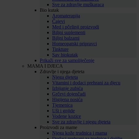
Sve za zdravlje muškaraca
Bio kutak
Aromaterapija
Čajevi
Med i pčelinji proizvodi
Biljni suplementi
Biljni balzami
Homeopatski pripravci
Tinkture
Sav biokutak
Prikaži sve za samoliječenje
MAMA I DJECA
Zdravlje i njega djeteta
Njega djeteta
Vitamini i dodaci prehrani za djecu
Izbijanje zubića
Grčevi dojenčadi
Higijena nosića
Tjemenica
Uši i gnjide
Vodene kozice
Sve za zdravlje i njegu djeteta
Proizvodi za mame
Njega kože trudnica i mama
Dodaci prehrani za trudnice i dojilje