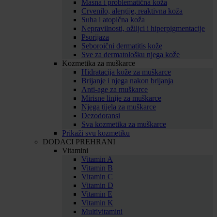
Masna i problematična koža
Crvenilo, alergije, reaktivna koža
Suha i atopična koža
Nepravilnosti, ožiljci i hiperpigmentacije
Psorijaza
Seboroični dermatitis kože
Sve za dermatološku njega kože
Kozmetika za muškarce
Hidratacija kože za muškarce
Brijanje i njega nakon brijanja
Anti-age za muškarce
Mirisne linije za muškarce
Njega tijela za muškarce
Dezodoransi
Sva kozmetika za muškarce
Prikaži svu kozmetiku
DODACI PREHRANI
Vitamini
Vitamin A
Vitamin B
Vitamin C
Vitamin D
Vitamin E
Vitamin K
Multivitamini