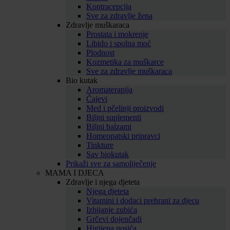
Kontracepcija
Sve za zdravlje žena
Zdravlje muškaraca
Prostata i mokrenje
Libido i spolna moć
Plodnost
Kozmetika za muškarce
Sve za zdravlje muškaraca
Bio kutak
Aromaterapija
Čajevi
Med i pčelinji proizvodi
Biljni suplementi
Biljni balzami
Homeopatski pripravci
Tinkture
Sav biokutak
Prikaži sve za samoliječenje
MAMA I DJECA
Zdravlje i njega djeteta
Njega djeteta
Vitamini i dodaci prehrani za djecu
Izbijanje zubića
Grčevi dojenčadi
Higijena nosića