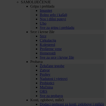
SAMOLIJEČENJE
Gripa i prehlada
Imunitet
Bolno grlo i kašalj
Nos i dišni putevi
Uho
Sve za gripu i prehladu
Srce i krvne žile
Srce
Cirkulacija
Kolesterol
Proširene vene
Hemeroidi
Sve za srce i krvne žile
Probava
Želučane tegobe
Zatvor
Proljev
Nadutost i vjetrovi
Probiotici
Mučnina
ORS
Sve za probavu
Kosti, zglobovi, mišići
Dodaci prehrani za kosti, zglobove i mišiće