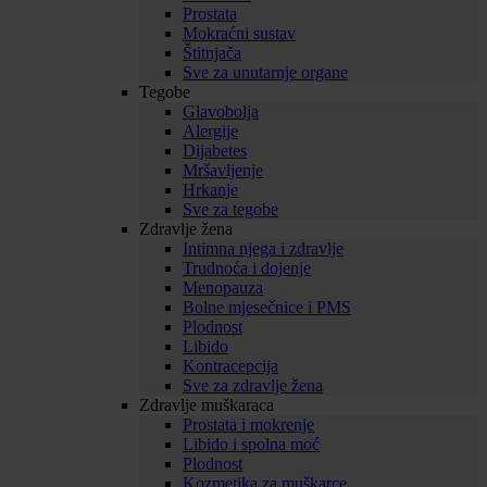
Prostata
Mokraćni sustav
Štitnjača
Sve za unutarnje organe
Tegobe
Glavobolja
Alergije
Dijabetes
Mršavljenje
Hrkanje
Sve za tegobe
Zdravlje žena
Intimna njega i zdravlje
Trudnoća i dojenje
Menopauza
Bolne mjesečnice i PMS
Plodnost
Libido
Kontracepcija
Sve za zdravlje žena
Zdravlje muškaraca
Prostata i mokrenje
Libido i spolna moć
Plodnost
Kozmetika za muškarce