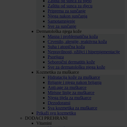
Zaštita od sunca za tijelo
Zaštita od sunca za djecu
Priprema za sunčanje
Njega nakon sunčanja
Samotamnjenje
Sve za sunčanje
Dermatološka njega kože
Masna i problematična koža
Crvenilo, alergije, reaktivna koža
Suha i atopična koža
Nepravilnosti, ožiljci i hiperpigmentacije
Psorijaza
Seboroični dermatitis kože
Sve za dermatološku njega kože
Kozmetika za muškarce
Hidratacija kože za muškarce
Brijanje i njega nakon brijanja
Anti-age za muškarce
Mirisne linije za muškarce
Njega tijela za muškarce
Dezodoransi
Sva kozmetika za muškarce
Prikaži svu kozmetiku
DODACI PREHRANI
Vitamini