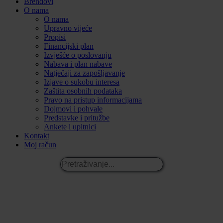
Brendovi
O nama
O nama
Upravno vijeće
Propisi
Financijski plan
Izvješće o poslovanju
Nabava i plan nabave
Natječaji za zapošljavanje
Izjave o sukobu interesa
Zaštita osobnih podataka
Pravo na pristup informacijama
Dojmovi i pohvale
Predstavke i pritužbe
Ankete i upitnici
Kontakt
Moj račun
Pretraživanje...