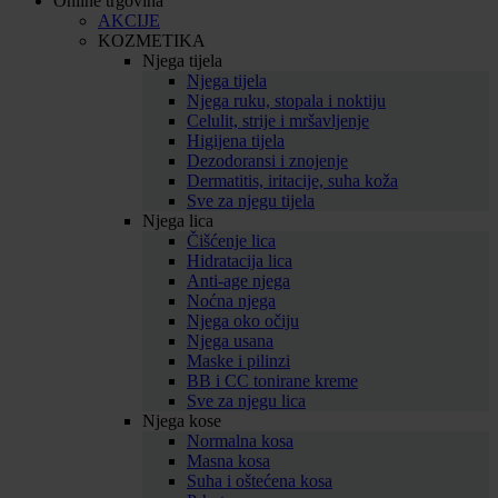
Online trgovina
AKCIJE
KOZMETIKA
Njega tijela
Njega tijela
Njega ruku, stopala i noktiju
Celulit, strije i mršavljenje
Higijena tijela
Dezodoransi i znojenje
Dermatitis, iritacije, suha koža
Sve za njegu tijela
Njega lica
Čišćenje lica
Hidratacija lica
Anti-age njega
Noćna njega
Njega oko očiju
Njega usana
Maske i pilinzi
BB i CC tonirane kreme
Sve za njegu lica
Njega kose
Normalna kosa
Masna kosa
Suha i oštećena kosa