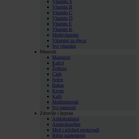
Vitamin A
Vitamin B
Vitamin C
Vitamin D
Vitamin E
Vitamin K
Multivitamini
Vitamini za djecu
Svi vitamini
Minerali
Magnezij
Kalcij
Željezo
Cink
Selen
Bakar
Krom
Kalij
Multiminerali
Svi minerali
Zdravlje i ljepota
Antioksidansi
Aminokiseline
Med i pčelinji proizvodi
Biljni suplementi