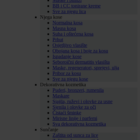
Maske i pilinzi
BB i CC tonirane kreme
Sve za njegu lica
Njega kose
Normalna kosa
Masna kosa
Suha i oštećena kosa
Prhut
Osjetljivo vlasište
Obojana kosa i boje za kosu
Ispadanje kose
Seboroični dermatitis vlasišta
Maske, regeneratori, sprejevi, ulja
Pribor za kosu
Sve za njegu kose
Dekorativna kozmetika
Puderi, bronzeri, rumenila
Maskare
Sjajila, ruževi i olovke za usne
Sjenila i olovke za oči
Čistaći šminke
Mirisne linije i parfemi
Sva dekorativna kozmetika
Sunčanje
Zaštita od sunca za lice