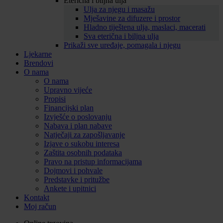
Eterična i biljna ulja
Ulja za njegu i masažu
Mješavine za difuzere i prostor
Hladno tiještena ulja, maslaci, macerati
Sva eterična i biljna ulja
Prikaži sve uređaje, pomagala i njegu
Ljekarne
Brendovi
O nama
O nama
Upravno vijeće
Propisi
Financijski plan
Izvješće o poslovanju
Nabava i plan nabave
Natječaji za zapošljavanje
Izjave o sukobu interesa
Zaštita osobnih podataka
Pravo na pristup informacijama
Dojmovi i pohvale
Predstavke i pritužbe
Ankete i upitnici
Kontakt
Moj račun