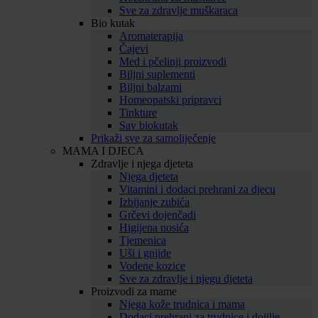
Sve za zdravlje muškaraca
Bio kutak
Aromaterapija
Čajevi
Med i pčelinji proizvodi
Biljni suplementi
Biljni balzami
Homeopatski pripravci
Tinkture
Sav biokutak
Prikaži sve za samoliječenje
MAMA I DJECA
Zdravlje i njega djeteta
Njega djeteta
Vitamini i dodaci prehrani za djecu
Izbijanje zubića
Grčevi dojenčadi
Higijena nosića
Tjemenica
Uši i gnjide
Vodene kozice
Sve za zdravlje i njegu djeteta
Proizvodi za mame
Njega kože trudnica i mama
Dodaci prehrani za trudnice i dojilje