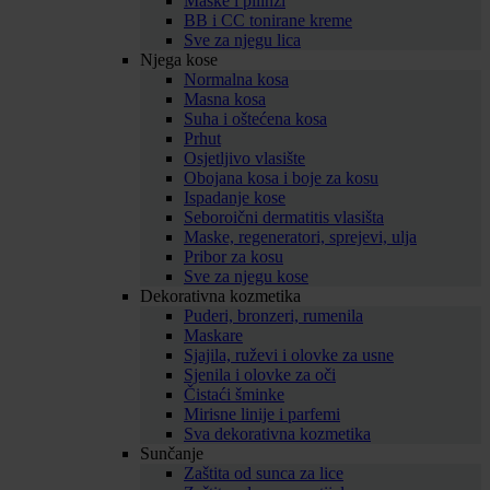
Maske i pilinzi
BB i CC tonirane kreme
Sve za njegu lica
Njega kose
Normalna kosa
Masna kosa
Suha i oštećena kosa
Prhut
Osjetljivo vlasište
Obojana kosa i boje za kosu
Ispadanje kose
Seboroični dermatitis vlasišta
Maske, regeneratori, sprejevi, ulja
Pribor za kosu
Sve za njegu kose
Dekorativna kozmetika
Puderi, bronzeri, rumenila
Maskare
Sjajila, ruževi i olovke za usne
Sjenila i olovke za oči
Čistaći šminke
Mirisne linije i parfemi
Sva dekorativna kozmetika
Sunčanje
Zaštita od sunca za lice