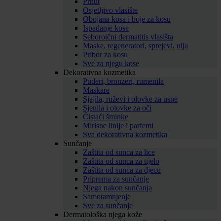
Prhut
Osjetljivo vlasište
Obojana kosa i boje za kosu
Ispadanje kose
Seboroični dermatitis vlasišta
Maske, regeneratori, sprejevi, ulja
Pribor za kosu
Sve za njegu kose
Dekorativna kozmetika
Puderi, bronzeri, rumenila
Maskare
Sjajila, ruževi i olovke za usne
Sjenila i olovke za oči
Čistaći šminke
Mirisne linije i parfemi
Sva dekorativna kozmetika
Sunčanje
Zaštita od sunca za lice
Zaštita od sunca za tijelo
Zaštita od sunca za djecu
Priprema za sunčanje
Njega nakon sunčanja
Samotamnjenje
Sve za sunčanje
Dermatološka njega kože