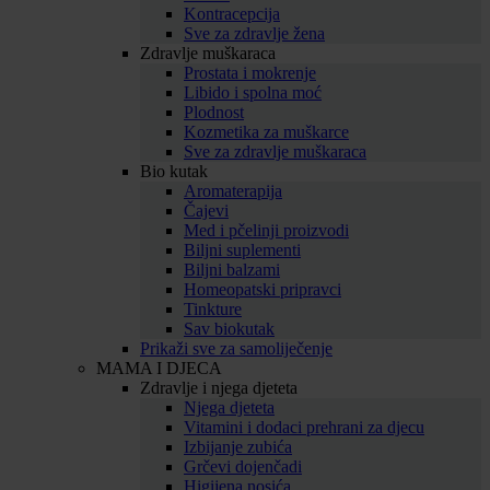
Kontracepcija
Sve za zdravlje žena
Zdravlje muškaraca
Prostata i mokrenje
Libido i spolna moć
Plodnost
Kozmetika za muškarce
Sve za zdravlje muškaraca
Bio kutak
Aromaterapija
Čajevi
Med i pčelinji proizvodi
Biljni suplementi
Biljni balzami
Homeopatski pripravci
Tinkture
Sav biokutak
Prikaži sve za samoliječenje
MAMA I DJECA
Zdravlje i njega djeteta
Njega djeteta
Vitamini i dodaci prehrani za djecu
Izbijanje zubića
Grčevi dojenčadi
Higijena nosića