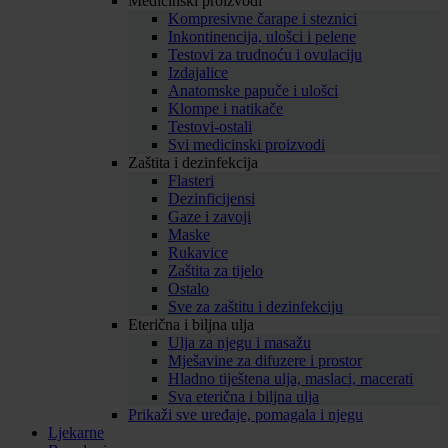
Medicinski proizvodi
Kompresivne čarape i steznici
Inkontinencija, ulošci i pelene
Testovi za trudnoću i ovulaciju
Izdajalice
Anatomske papuče i ulošci
Klompe i natikače
Testovi-ostali
Svi medicinski proizvodi
Zaštita i dezinfekcija
Flasteri
Dezinficijensi
Gaze i zavoji
Maske
Rukavice
Zaštita za tijelo
Ostalo
Sve za zaštitu i dezinfekciju
Eterična i biljna ulja
Ulja za njegu i masažu
Mješavine za difuzere i prostor
Hladno tiještena ulja, maslaci, macerati
Sva eterična i biljna ulja
Prikaži sve uređaje, pomagala i njegu
Ljekarne