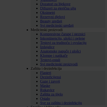
Dozatori za lijekove
Difuzeri za eterična ulja
Oksimetri
Rezervni djelovi
Beauty uređaji
Svi medicinski uređaji
Medicinski proizvodi
Kompresivne čarape i steznici
Inkontinencija, ulošci i pelene
Testovi za trudnoću i ovulaciju
Izdajalice
Anatomske papuče i ulošci
Klompe i natikače
Testovi-ostali
Svi medicinski proizvodi
Zaštita i dezinfekcija
Flasteri
Dezinficijensi
Gaze i zavoji
Maske
Rukavice
Zaštita za tijelo
Ostalo
Sve za zaštitu i dezinfekciju