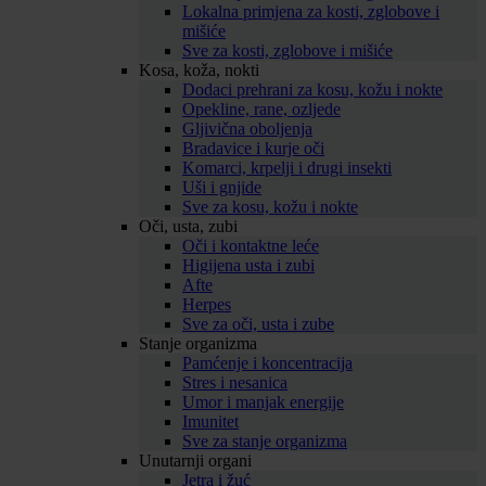
Lokalna primjena za kosti, zglobove i
mišiće
Sve za kosti, zglobove i mišiće
Kosa, koža, nokti
Dodaci prehrani za kosu, kožu i nokte
Opekline, rane, ozljede
Gljivična oboljenja
Bradavice i kurje oči
Komarci, krpelji i drugi insekti
Uši i gnjide
Sve za kosu, kožu i nokte
Oči, usta, zubi
Oči i kontaktne leće
Higijena usta i zubi
Afte
Herpes
Sve za oči, usta i zube
Stanje organizma
Pamćenje i koncentracija
Stres i nesanica
Umor i manjak energije
Imunitet
Sve za stanje organizma
Unutarnji organi
Jetra i žuć