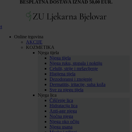
BESPLATNA DOSTAVA IZNAD 50,00 EUR.
rt
Online trgovina
AKCIJE
KOZMETIKA
Njega tijela
Njega tijela
Njega ruku, stopala i noktiju
Celulit, strije i mršavljenje
Higijena tijela
Dezodoransi i znojenje
Dermatitis, iritacije, suha koža
Sve za njegu tijela
Njega lica
Čišćenje lica
Hidratacija lica
Anti-age njega
Noćna njega
Njega oko očiju
Njega usana