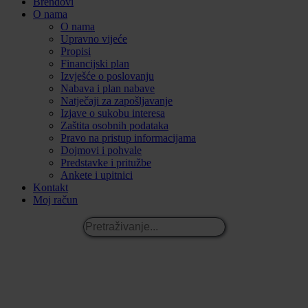
Brendovi
O nama
O nama
Upravno vijeće
Propisi
Financijski plan
Izvješće o poslovanju
Nabava i plan nabave
Natječaji za zapošljavanje
Izjave o sukobu interesa
Zaštita osobnih podataka
Pravo na pristup informacijama
Dojmovi i pohvale
Predstavke i pritužbe
Ankete i upitnici
Kontakt
Moj račun
Pretraživanje...