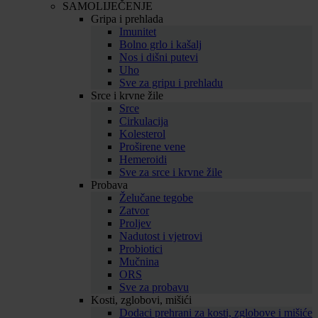
SAMOLIJEČENJE
Gripa i prehlada
Imunitet
Bolno grlo i kašalj
Nos i dišni putevi
Uho
Sve za gripu i prehladu
Srce i krvne žile
Srce
Cirkulacija
Kolesterol
Proširene vene
Hemeroidi
Sve za srce i krvne žile
Probava
Želučane tegobe
Zatvor
Proljev
Nadutost i vjetrovi
Probiotici
Mučnina
ORS
Sve za probavu
Kosti, zglobovi, mišići
Dodaci prehrani za kosti, zglobove i mišiće