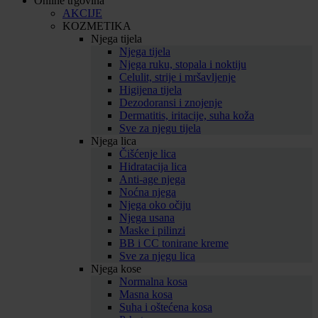
Online trgovina
AKCIJE
KOZMETIKA
Njega tijela
Njega tijela
Njega ruku, stopala i noktiju
Celulit, strije i mršavljenje
Higijena tijela
Dezodoransi i znojenje
Dermatitis, iritacije, suha koža
Sve za njegu tijela
Njega lica
Čišćenje lica
Hidratacija lica
Anti-age njega
Noćna njega
Njega oko očiju
Njega usana
Maske i pilinzi
BB i CC tonirane kreme
Sve za njegu lica
Njega kose
Normalna kosa
Masna kosa
Suha i oštećena kosa