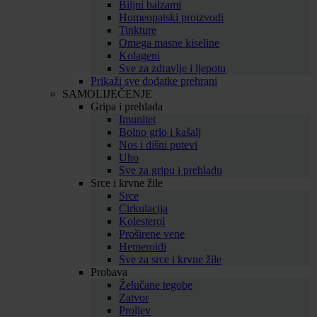
Biljni balzami
Homeopatski proizvodi
Tinkture
Omega masne kiseline
Kolageni
Sve za zdravlje i ljepotu
Prikaži sve dodatke prehrani
SAMOLIJEČENJE
Gripa i prehlada
Imunitet
Bolno grlo i kašalj
Nos i dišni putevi
Uho
Sve za gripu i prehladu
Srce i krvne žile
Srce
Cirkulacija
Kolesterol
Proširene vene
Hemeroidi
Sve za srce i krvne žile
Probava
Želučane tegobe
Zatvor
Proljev