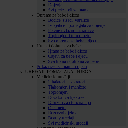
Dojenje
Svi proizvodi za mame
Oprema za bebe i djecu
Bočice, sisači, varalice
Izdajalice i pomagala za dojenje
Pelene i vlažne maramice
Toplomjeri i termometri
Sva oprema za bebe i djecu
Hrana i dohrana za bebe
Hrana za bebe i djecu
Čajevi za bebe i djecu
Sva hrana i dohrana za bebe
Prikaži sve za mamu i djecu
UREĐAJI, POMAGALA I NJEGA
Medicinski uređaji
Inhalatori i aspiratori
Tlakomjeri i manžete
Toplomjeri
Dozatori za lijekove
Difuzeri za eterična ulja
Oksimetri
Rezervni djelovi
Beauty uređaji
Svi medicinski uređaji