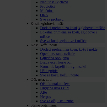
Nadutost i vjetrovi
Probiotici
Mučnina
ORS
Sve za probavu
Kosti, zglobovi, mišići
Dodaci prehrani za kosti, zglobove i mišiće
Lokalna primjena za kosti, zglobove i
mišiće
Sve za kosti, zglobove i mišiće
Kosa, koža, nokti
Dodaci prehrani za kosu, kožu i nokte
Opekline, rane, ozljede
Gljivična oboljenja
Bradavice i kurje oči
Komarci, krpelji i drugi insekti
Uši i gnjide
Sve za kosu, kožu i nokte
Oči, usta, zubi
Oči i kontaktne leće
Higijena usta i zubi
Afte
Herpes
Sve za oči, usta i zube
Stanje organizma