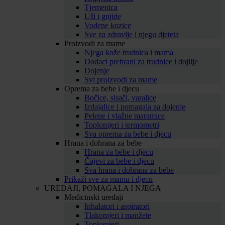
Tjemenica
Uši i gnjide
Vodene kozice
Sve za zdravlje i njegu djeteta
Proizvodi za mame
Njega kože trudnica i mama
Dodaci prehrani za trudnice i dojilje
Dojenje
Svi proizvodi za mame
Oprema za bebe i djecu
Bočice, sisači, varalice
Izdajalice i pomagala za dojenje
Pelene i vlažne maramice
Toplomjeri i termometri
Sva oprema za bebe i djecu
Hrana i dohrana za bebe
Hrana za bebe i djecu
Čajevi za bebe i djecu
Sva hrana i dohrana za bebe
Prikaži sve za mamu i djecu
UREĐAJI, POMAGALA I NJEGA
Medicinski uređaji
Inhalatori i aspiratori
Tlakomjeri i manžete
Toplomjeri