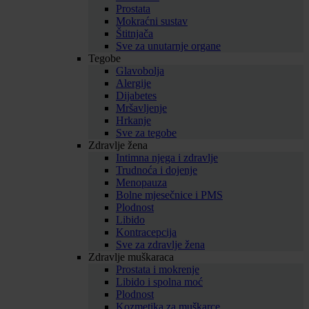
Prostata
Mokraćni sustav
Štitnjača
Sve za unutarnje organe
Tegobe
Glavobolja
Alergije
Dijabetes
Mršavljenje
Hrkanje
Sve za tegobe
Zdravlje žena
Intimna njega i zdravlje
Trudnoća i dojenje
Menopauza
Bolne mjesečnice i PMS
Plodnost
Libido
Kontracepcija
Sve za zdravlje žena
Zdravlje muškaraca
Prostata i mokrenje
Libido i spolna moć
Plodnost
Kozmetika za muškarce