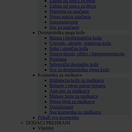
Zaštita od sunca za tijelo
Zaštita od sunca za djecu
Priprema za sunčanje
Njega nakon sunčanja
Samotamnjenje
Sve za sunčanje
Dermatološka njega kože
Masna i problematična koža
Crvenilo, alergije, reaktivna koža
Suha i atopična koža
Nepravilnosti, ožiljci i hiperpigmentacije
Psorijaza
Seboroični dermatitis kože
Sve za dermatološku njega kože
Kozmetika za muškarce
Hidratacija kože za muškarce
Brijanje i njega nakon brijanja
Anti-age za muškarce
Mirisne linije za muškarce
Njega tijela za muškarce
Dezodoransi
Sva kozmetika za muškarce
Prikaži svu kozmetiku
DODACI PREHRANI
Vitamini