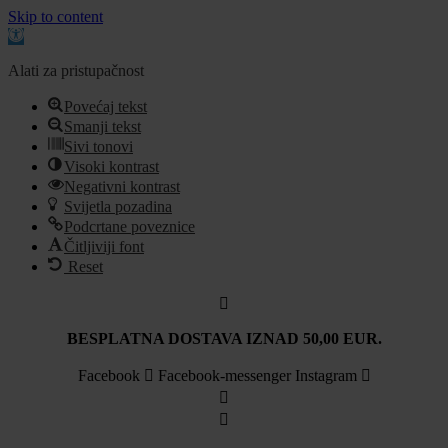
Skip to content
Open
toolbar
Alati za pristupačnost
Povećaj tekst
Smanji tekst
Sivi tonovi
Visoki kontrast
Negativni kontrast
Svijetla pozadina
Podcrtane poveznice
Čitljiviji font
Reset
Idi
na
sadržaj
BESPLATNA DOSTAVA IZNAD 50,00 EUR.
Facebook
Facebook-messenger
Instagram