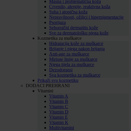
Masna i problematična koža
Crvenilo, alergije, reaktivna koža
Suha i atopična koža
Nepravilnosti, ožiljci i hiperpigmentacije
Psorijaza
Seboroični dermatitis kože
Sve za dermatološku njega kože
Kozmetika za muškarce
Hidratacija kože za muškarce
Brijanje i njega nakon brijanja
Anti-age za muškarce
Mirisne linije za muškarce
Njega tijela za muškarce
Dezodoransi
Sva kozmetika za muškarce
Prikaži svu kozmetiku
DODACI PREHRANI
Vitamini
Vitamin A
Vitamin B
Vitamin C
Vitamin D
Vitamin E
Vitamin K
Multivitamini