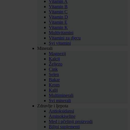
Vitamin A
Vitamin B
Vitamin C
Vitamin D
Vitamin E
Vitamin K
Multivitamini
Vitamini za djecu
Svi vitamini
Minerali
Magnezij
Kalcij
Željezo
Cink
Selen
Bakar
Krom
Kalij
Multiminerali
Svi minerali
Zdravlje i ljepota
Antioksidansi
Aminokiseline
Med i pčelinji proizvodi
Biljni suplementi