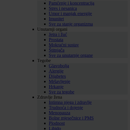
Pamćenje i koncentracija
Stres i nesanica
Umor i manjak energije
Imunitet
Sve za stanje organizma
Unutarnji organi
Jetra i žuć
Prostata
Mokraćni sustav
Štitnjača
Sve za unutarnje organe
Tegobe
Glavobolja
Alergije
Dijabetes
Mršavljenje
Hrkanje
Sve za tegobe
Zdravlje žena
Intimna njega i zdravlje
Trudnoća i dojenje
Menopauza
Bolne mjesečnice i PMS
Plodnost
Libido