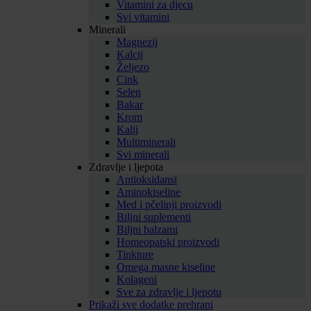
Vitamini za djecu
Svi vitamini
Minerali
Magnezij
Kalcij
Željezo
Cink
Selen
Bakar
Krom
Kalij
Multiminerali
Svi minerali
Zdravlje i ljepota
Antioksidansi
Aminokiseline
Med i pčelinji proizvodi
Biljni suplementi
Biljni balzami
Homeopatski proizvodi
Tinkture
Omega masne kiseline
Kolageni
Sve za zdravlje i ljepotu
Prikaži sve dodatke prehrani