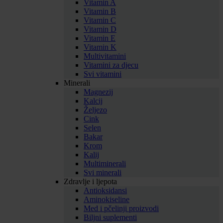
Vitamin A
Vitamin B
Vitamin C
Vitamin D
Vitamin E
Vitamin K
Multivitamini
Vitamini za djecu
Svi vitamini
Minerali
Magnezij
Kalcij
Željezo
Cink
Selen
Bakar
Krom
Kalij
Multiminerali
Svi minerali
Zdravlje i ljepota
Antioksidansi
Aminokiseline
Med i pčelinji proizvodi
Biljni suplementi