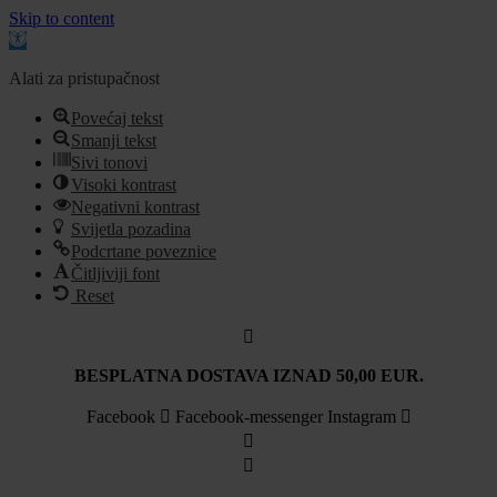
Skip to content
Open
toolbar
Alati za pristupačnost
Povećaj tekst
Smanji tekst
Sivi tonovi
Visoki kontrast
Negativni kontrast
Svijetla pozadina
Podcrtane poveznice
Čitljiviji font
Reset
Idi
na
sadržaj
BESPLATNA DOSTAVA IZNAD 50,00 EUR.
Facebook
Facebook-messenger
Instagram