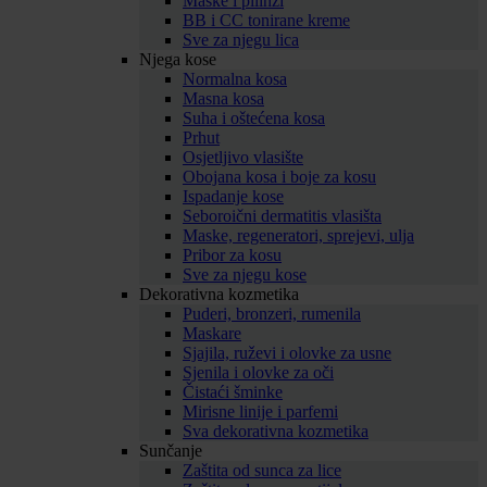
Maske i pilinzi
BB i CC tonirane kreme
Sve za njegu lica
Njega kose
Normalna kosa
Masna kosa
Suha i oštećena kosa
Prhut
Osjetljivo vlasište
Obojana kosa i boje za kosu
Ispadanje kose
Seboroični dermatitis vlasišta
Maske, regeneratori, sprejevi, ulja
Pribor za kosu
Sve za njegu kose
Dekorativna kozmetika
Puderi, bronzeri, rumenila
Maskare
Sjajila, ruževi i olovke za usne
Sjenila i olovke za oči
Čistaći šminke
Mirisne linije i parfemi
Sva dekorativna kozmetika
Sunčanje
Zaštita od sunca za lice