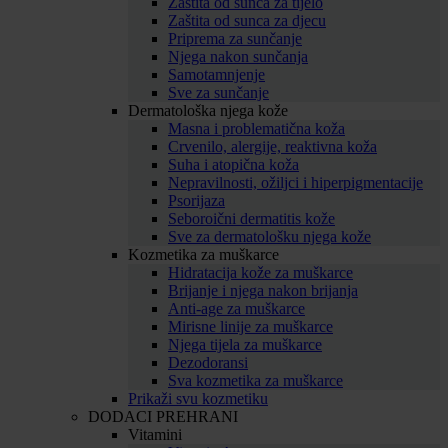
Zaštita od sunca za tijelo
Zaštita od sunca za djecu
Priprema za sunčanje
Njega nakon sunčanja
Samotamnjenje
Sve za sunčanje
Dermatološka njega kože
Masna i problematična koža
Crvenilo, alergije, reaktivna koža
Suha i atopična koža
Nepravilnosti, ožiljci i hiperpigmentacije
Psorijaza
Seboroični dermatitis kože
Sve za dermatološku njega kože
Kozmetika za muškarce
Hidratacija kože za muškarce
Brijanje i njega nakon brijanja
Anti-age za muškarce
Mirisne linije za muškarce
Njega tijela za muškarce
Dezodoransi
Sva kozmetika za muškarce
Prikaži svu kozmetiku
DODACI PREHRANI
Vitamini