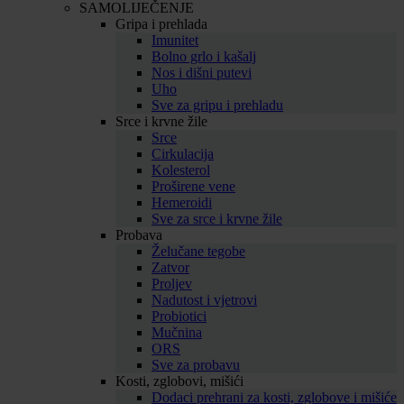
SAMOLIJEČENJE
Gripa i prehlada
Imunitet
Bolno grlo i kašalj
Nos i dišni putevi
Uho
Sve za gripu i prehladu
Srce i krvne žile
Srce
Cirkulacija
Kolesterol
Proširene vene
Hemeroidi
Sve za srce i krvne žile
Probava
Želučane tegobe
Zatvor
Proljev
Nadutost i vjetrovi
Probiotici
Mučnina
ORS
Sve za probavu
Kosti, zglobovi, mišići
Dodaci prehrani za kosti, zglobove i mišiće