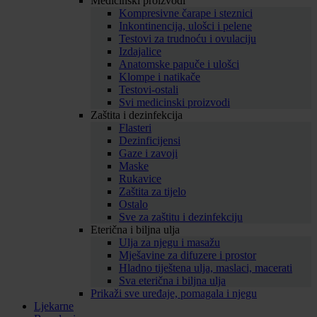
Medicinski proizvodi
Kompresivne čarape i steznici
Inkontinencija, ulošci i pelene
Testovi za trudnoću i ovulaciju
Izdajalice
Anatomske papuče i ulošci
Klompe i natikače
Testovi-ostali
Svi medicinski proizvodi
Zaštita i dezinfekcija
Flasteri
Dezinficijensi
Gaze i zavoji
Maske
Rukavice
Zaštita za tijelo
Ostalo
Sve za zaštitu i dezinfekciju
Eterična i biljna ulja
Ulja za njegu i masažu
Mješavine za difuzere i prostor
Hladno tiještena ulja, maslaci, macerati
Sva eterična i biljna ulja
Prikaži sve uređaje, pomagala i njegu
Ljekarne