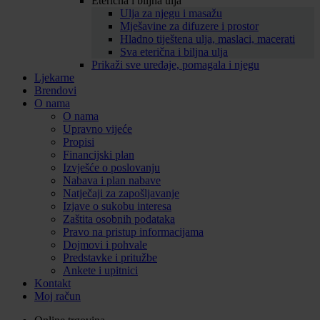
Eterična i biljna ulja
Ulja za njegu i masažu
Mješavine za difuzere i prostor
Hladno tiještena ulja, maslaci, macerati
Sva eterična i biljna ulja
Prikaži sve uređaje, pomagala i njegu
Ljekarne
Brendovi
O nama
O nama
Upravno vijeće
Propisi
Financijski plan
Izvješće o poslovanju
Nabava i plan nabave
Natječaji za zapošljavanje
Izjave o sukobu interesa
Zaštita osobnih podataka
Pravo na pristup informacijama
Dojmovi i pohvale
Predstavke i pritužbe
Ankete i upitnici
Kontakt
Moj račun