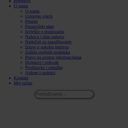
Brendovi
O nama
O nama
Upravno vijeće
Propisi
Financijski plan
Izvješće o poslovanju
Nabava i plan nabave
Natječaji za zapošljavanje
Izjave o sukobu interesa
Zaštita osobnih podataka
Pravo na pristup informacijama
Dojmovi i pohvale
Predstavke i pritužbe
Ankete i upitnici
Kontakt
Moj račun
Pretraživanje...