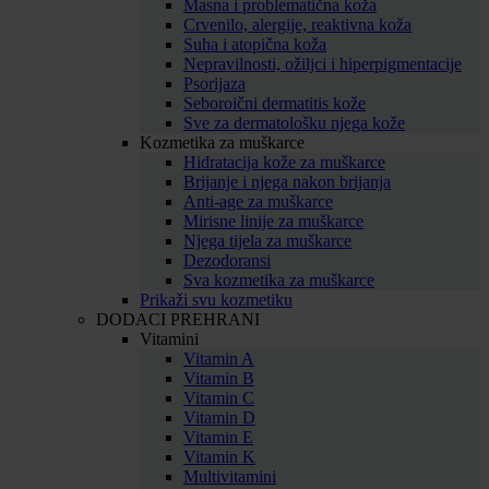
Masna i problematična koža
Crvenilo, alergije, reaktivna koža
Suha i atopična koža
Nepravilnosti, ožiljci i hiperpigmentacije
Psorijaza
Seboroični dermatitis kože
Sve za dermatološku njega kože
Kozmetika za muškarce
Hidratacija kože za muškarce
Brijanje i njega nakon brijanja
Anti-age za muškarce
Mirisne linije za muškarce
Njega tijela za muškarce
Dezodoransi
Sva kozmetika za muškarce
Prikaži svu kozmetiku
DODACI PREHRANI
Vitamini
Vitamin A
Vitamin B
Vitamin C
Vitamin D
Vitamin E
Vitamin K
Multivitamini