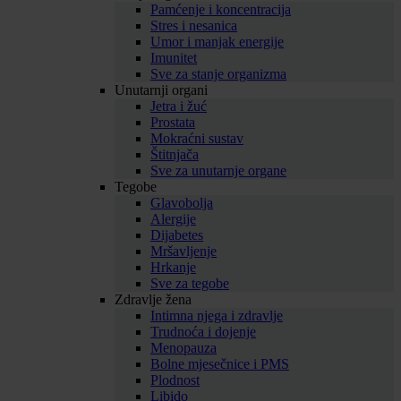
Pamćenje i koncentracija
Stres i nesanica
Umor i manjak energije
Imunitet
Sve za stanje organizma
Unutarnji organi
Jetra i žuć
Prostata
Mokraćni sustav
Štitnjača
Sve za unutarnje organe
Tegobe
Glavobolja
Alergije
Dijabetes
Mršavljenje
Hrkanje
Sve za tegobe
Zdravlje žena
Intimna njega i zdravlje
Trudnoća i dojenje
Menopauza
Bolne mjesečnice i PMS
Plodnost
Libido