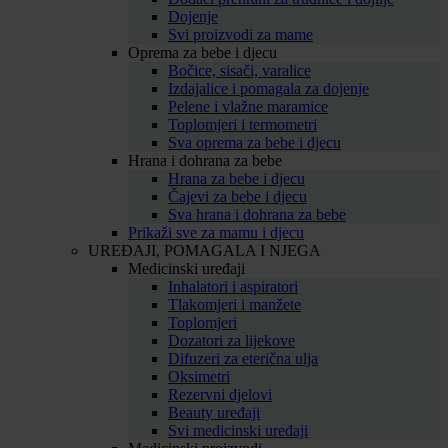
Dojenje
Svi proizvodi za mame
Oprema za bebe i djecu
Bočice, sisači, varalice
Izdajalice i pomagala za dojenje
Pelene i vlažne maramice
Toplomjeri i termometri
Sva oprema za bebe i djecu
Hrana i dohrana za bebe
Hrana za bebe i djecu
Čajevi za bebe i djecu
Sva hrana i dohrana za bebe
Prikaži sve za mamu i djecu
UREĐAJI, POMAGALA I NJEGA
Medicinski uređaji
Inhalatori i aspiratori
Tlakomjeri i manžete
Toplomjeri
Dozatori za lijekove
Difuzeri za eterična ulja
Oksimetri
Rezervni djelovi
Beauty uređaji
Svi medicinski uređaji