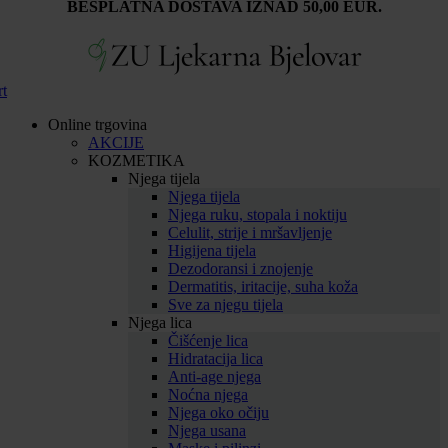
BESPLATNA DOSTAVA IZNAD 50,00 EUR.
rt
Online trgovina
AKCIJE
KOZMETIKA
Njega tijela
Njega tijela
Njega ruku, stopala i noktiju
Celulit, strije i mršavljenje
Higijena tijela
Dezodoransi i znojenje
Dermatitis, iritacije, suha koža
Sve za njegu tijela
Njega lica
Čišćenje lica
Hidratacija lica
Anti-age njega
Noćna njega
Njega oko očiju
Njega usana