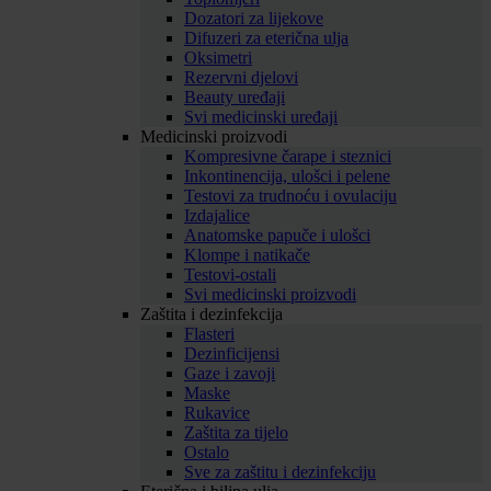
Dozatori za lijekove
Difuzeri za eterična ulja
Oksimetri
Rezervni djelovi
Beauty uređaji
Svi medicinski uređaji
Medicinski proizvodi
Kompresivne čarape i steznici
Inkontinencija, ulošci i pelene
Testovi za trudnoću i ovulaciju
Izdajalice
Anatomske papuče i ulošci
Klompe i natikače
Testovi-ostali
Svi medicinski proizvodi
Zaštita i dezinfekcija
Flasteri
Dezinficijensi
Gaze i zavoji
Maske
Rukavice
Zaštita za tijelo
Ostalo
Sve za zaštitu i dezinfekciju