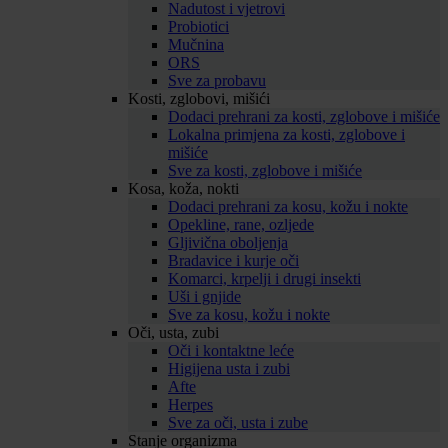
Nadutost i vjetrovi
Probiotici
Mučnina
ORS
Sve za probavu
Kosti, zglobovi, mišići
Dodaci prehrani za kosti, zglobove i mišiće
Lokalna primjena za kosti, zglobove i
mišiće
Sve za kosti, zglobove i mišiće
Kosa, koža, nokti
Dodaci prehrani za kosu, kožu i nokte
Opekline, rane, ozljede
Gljivična oboljenja
Bradavice i kurje oči
Komarci, krpelji i drugi insekti
Uši i gnjide
Sve za kosu, kožu i nokte
Oči, usta, zubi
Oči i kontaktne leće
Higijena usta i zubi
Afte
Herpes
Sve za oči, usta i zube
Stanje organizma