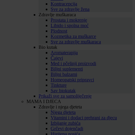
Kontracepcija
Sve za zdravlje žena
Zdravlje muškaraca
Prostata i mokrenje
Libido i spolna moć
Plodnost
Kozmetika za muškarce
Sve za zdravlje muškaraca
Bio kutak
Aromaterapija
Čajevi
Med i pčelinji proizvodi
Biljni suplementi
Biljni balzami
Homeopatski pripravci
Tinkture
Sav biokutak
Prikaži sve za samoliječenje
MAMA I DJECA
Zdravlje i njega djeteta
Njega djeteta
Vitamini i dodaci prehrani za djecu
Izbijanje zubića
Grčevi dojenčadi
Higijena nosića