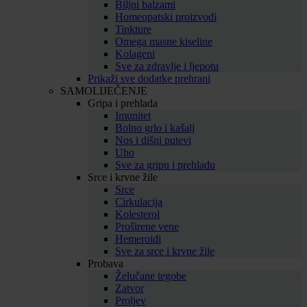
Biljni balzami
Homeopatski proizvodi
Tinkture
Omega masne kiseline
Kolageni
Sve za zdravlje i ljepotu
Prikaži sve dodatke prehrani
SAMOLIJEČENJE
Gripa i prehlada
Imunitet
Bolno grlo i kašalj
Nos i dišni putevi
Uho
Sve za gripu i prehladu
Srce i krvne žile
Srce
Cirkulacija
Kolesterol
Proširene vene
Hemeroidi
Sve za srce i krvne žile
Probava
Želučane tegobe
Zatvor
Proljev