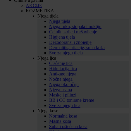
Online trgovina
AKCIJE
KOZMETIKA
Njega tijela
Njega tijela
Njega ruku, stopala i noktiju
Celulit, strije i mršavljenje
Higijena tijela
Dezodoransi i znojenje
Dermatitis, iritacije, suha koža
Sve za njegu tijela
Njega lica
Čišćenje lica
Hidratacija lica
Anti-age njega
Noćna njega
Njega oko očiju
Njega usana
Maske i pilinzi
BB i CC tonirane kreme
Sve za njegu lica
Njega kose
Normalna kosa
Masna kosa
Suha i oštećena kosa