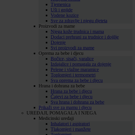
Tjemenica
Uši i gnjide
Vodene kozice
Sve za zdravlje i njegu djeteta
Proizvodi za mame
Njega kože trudnica i mama
Dodaci prehrani za trudnice i dojilje
Dojenje
Svi proizvodi za mame
Oprema za bebe i djecu
Bočice, sisači, varalice
Izdajalice i pomagala za dojenje
Pelene i vlažne maramice
Toplomjeri i termometri
Sva oprema za bebe i djecu
Hrana i dohrana za bebe
Hrana za bebe i djecu
Čajevi za bebe i djecu
Sva hrana i dohrana za bebe
Prikaži sve za mamu i djecu
UREĐAJI, POMAGALA I NJEGA
Medicinski uređaji
Inhalatori i aspiratori
Tlakomjeri i manžete
Toplomjeri