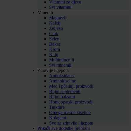
Vitamini za djecu
Svi vitamini
Minerali
Magnezij
Kalcij
Željezo
Cink
Selen
Bakar
Krom
Kalij
Multiminerali
Svi minerali
Zdravlje i ljepota
Antioksidansi
Aminokiseline
Med i pčelinji proizvodi
Biljni suplementi
Biljni balzami
Homeopatski proizvodi
Tinkture
Omega masne kiseline
Kolageni
Sve za zdravlje i ljepotu
Prikaži sve dodatke prehrani