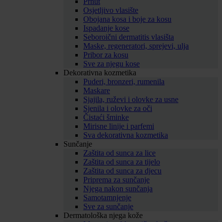
Prhut
Osjetljivo vlasište
Obojana kosa i boje za kosu
Ispadanje kose
Seboroični dermatitis vlasišta
Maske, regeneratori, sprejevi, ulja
Pribor za kosu
Sve za njegu kose
Dekorativna kozmetika
Puderi, bronzeri, rumenila
Maskare
Sjajila, ruževi i olovke za usne
Sjenila i olovke za oči
Čistaći šminke
Mirisne linije i parfemi
Sva dekorativna kozmetika
Sunčanje
Zaštita od sunca za lice
Zaštita od sunca za tijelo
Zaštita od sunca za djecu
Priprema za sunčanje
Njega nakon sunčanja
Samotamnjenje
Sve za sunčanje
Dermatološka njega kože