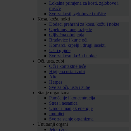
Lokalna primjena za kosti, zglobove i
mišiće
Sve za kosti, zglobove i mišiće
Kosa, koža, nokti
Dodaci prehrani za kosu, kožu i nokte
Opekline, rane, ozljede
Gljivična oboljenja
Bradavice i kurje oči
Komarci, krpelji i drugi insekti
Uši i gnjide
Sve za kosu, kožu i nokte
Oči, usta, zubi
Oči i kontaktne leće
Higijena usta i zubi
Afte
Herpes
Sve za oči, usta i zube
Stanje organizma
Pamćenje i koncentracija
Stres i nesanica
Umor i manjak energije
Imunitet
Sve za stanje organizma
Unutarnji organi
Jetra i žuć