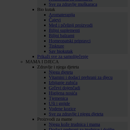
Sve za zdravlje muškaraca
Bio kutak
Aromaterapija
Čajevi
Med i pčelinji proizvodi
Biljni suplementi
Biljni balzami
Homeopatski pripravci
Tinkture
Sav biokutak
Prikaži sve za samoliječenje
MAMA I DJECA
Zdravlje i njega djeteta
Njega djeteta
Vitamini i dodaci prehrani za djecu
Izbijanje zubića
Grčevi dojenčadi
Higijena nosića
Tjemenica
Uši i gnjide
Vodene kozice
Sve za zdravlje i njegu djeteta
Proizvodi za mame
Njega kože trudnica i mama
Dodaci prehrani za trudnice i dojilje