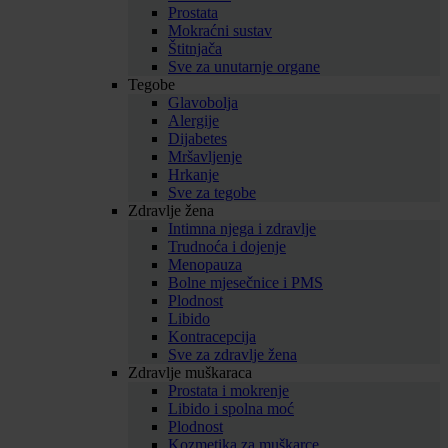
Prostata
Mokraćni sustav
Štitnjača
Sve za unutarnje organe
Tegobe
Glavobolja
Alergije
Dijabetes
Mršavljenje
Hrkanje
Sve za tegobe
Zdravlje žena
Intimna njega i zdravlje
Trudnoća i dojenje
Menopauza
Bolne mjesečnice i PMS
Plodnost
Libido
Kontracepcija
Sve za zdravlje žena
Zdravlje muškaraca
Prostata i mokrenje
Libido i spolna moć
Plodnost
Kozmetika za muškarce