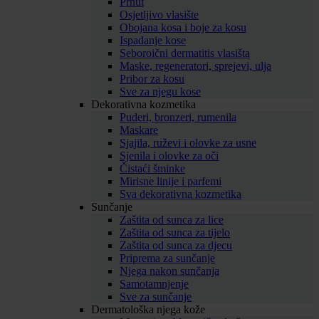
Prhut
Osjetljivo vlasište
Obojana kosa i boje za kosu
Ispadanje kose
Seboroični dermatitis vlasišta
Maske, regeneratori, sprejevi, ulja
Pribor za kosu
Sve za njegu kose
Dekorativna kozmetika
Puderi, bronzeri, rumenila
Maskare
Sjajila, ruževi i olovke za usne
Sjenila i olovke za oči
Čistaći šminke
Mirisne linije i parfemi
Sva dekorativna kozmetika
Sunčanje
Zaštita od sunca za lice
Zaštita od sunca za tijelo
Zaštita od sunca za djecu
Priprema za sunčanje
Njega nakon sunčanja
Samotamnjenje
Sve za sunčanje
Dermatološka njega kože