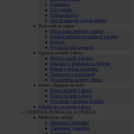
Tjemenica
Uši i gnjide
Vodene kozice
Sve za zdravlje i njegu djeteta
Proizvodi za mame
Njega kože trudnica i mama
Dodaci prehrani za trudnice i dojilje
Dojenje
Svi proizvodi za mame
Oprema za bebe i djecu
Bočice, sisači, varalice
Izdajalice i pomagala za dojenje
Pelene i vlažne maramice
Toplomjeri i termometri
Sva oprema za bebe i djecu
Hrana i dohrana za bebe
Hrana za bebe i djecu
Čajevi za bebe i djecu
Sva hrana i dohrana za bebe
Prikaži sve za mamu i djecu
UREĐAJI, POMAGALA I NJEGA
Medicinski uređaji
Inhalatori i aspiratori
Tlakomjeri i manžete
Toplomjeri