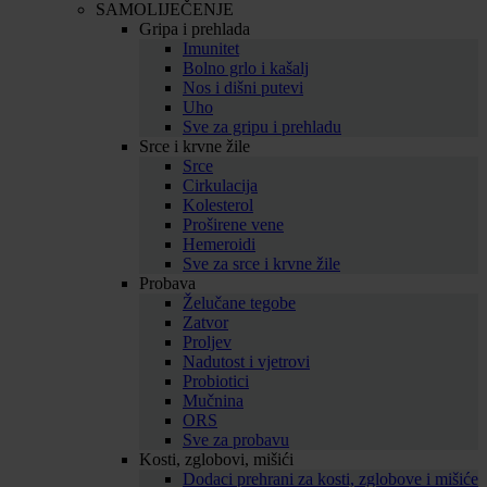
SAMOLIJEČENJE
Gripa i prehlada
Imunitet
Bolno grlo i kašalj
Nos i dišni putevi
Uho
Sve za gripu i prehladu
Srce i krvne žile
Srce
Cirkulacija
Kolesterol
Proširene vene
Hemeroidi
Sve za srce i krvne žile
Probava
Želučane tegobe
Zatvor
Proljev
Nadutost i vjetrovi
Probiotici
Mučnina
ORS
Sve za probavu
Kosti, zglobovi, mišići
Dodaci prehrani za kosti, zglobove i mišiće