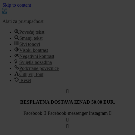
Skip to content
Open
toolbar
Alati za pristupačnost
Povećaj tekst
Smanji tekst
Sivi tonovi
Visoki kontrast
Negativni kontrast
Svijetla pozadina
Podcrtane poveznice
Čitljiviji font
Reset
Idi
na
sadržaj
BESPLATNA DOSTAVA IZNAD 50,00 EUR.
Facebook
Facebook-messenger
Instagram