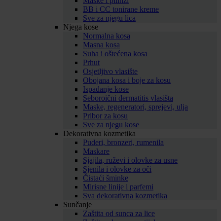
Maske i pilinzi
BB i CC tonirane kreme
Sve za njegu lica
Njega kose
Normalna kosa
Masna kosa
Suha i oštećena kosa
Prhut
Osjetljivo vlasište
Obojana kosa i boje za kosu
Ispadanje kose
Seboroični dermatitis vlasišta
Maske, regeneratori, sprejevi, ulja
Pribor za kosu
Sve za njegu kose
Dekorativna kozmetika
Puderi, bronzeri, rumenila
Maskare
Sjajila, ruževi i olovke za usne
Sjenila i olovke za oči
Čistaći šminke
Mirisne linije i parfemi
Sva dekorativna kozmetika
Sunčanje
Zaštita od sunca za lice