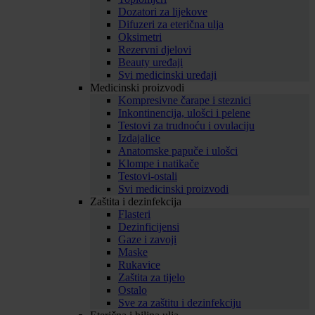
Dozatori za lijekove
Difuzeri za eterična ulja
Oksimetri
Rezervni djelovi
Beauty uređaji
Svi medicinski uređaji
Medicinski proizvodi
Kompresivne čarape i steznici
Inkontinencija, ulošci i pelene
Testovi za trudnoću i ovulaciju
Izdajalice
Anatomske papuče i ulošci
Klompe i natikače
Testovi-ostali
Svi medicinski proizvodi
Zaštita i dezinfekcija
Flasteri
Dezinficijensi
Gaze i zavoji
Maske
Rukavice
Zaštita za tijelo
Ostalo
Sve za zaštitu i dezinfekciju