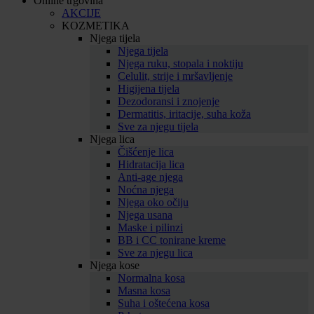
Online trgovina
AKCIJE
KOZMETIKA
Njega tijela
Njega tijela
Njega ruku, stopala i noktiju
Celulit, strije i mršavljenje
Higijena tijela
Dezodoransi i znojenje
Dermatitis, iritacije, suha koža
Sve za njegu tijela
Njega lica
Čišćenje lica
Hidratacija lica
Anti-age njega
Noćna njega
Njega oko očiju
Njega usana
Maske i pilinzi
BB i CC tonirane kreme
Sve za njegu lica
Njega kose
Normalna kosa
Masna kosa
Suha i oštećena kosa