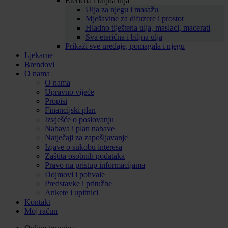
Eterična i biljna ulja
Ulja za njegu i masažu
Mješavine za difuzere i prostor
Hladno tiještena ulja, maslaci, macerati
Sva eterična i biljna ulja
Prikaži sve uređaje, pomagala i njegu
Ljekarne
Brendovi
O nama
O nama
Upravno vijeće
Propisi
Financijski plan
Izvješće o poslovanju
Nabava i plan nabave
Natječaji za zapošljavanje
Izjave o sukobu interesa
Zaštita osobnih podataka
Pravo na pristup informacijama
Dojmovi i pohvale
Predstavke i pritužbe
Ankete i upitnici
Kontakt
Moj račun