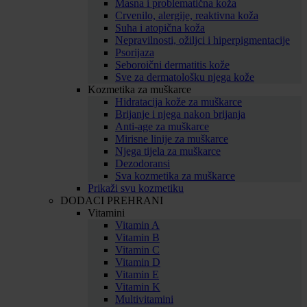
Masna i problematična koža
Crvenilo, alergije, reaktivna koža
Suha i atopična koža
Nepravilnosti, ožiljci i hiperpigmentacije
Psorijaza
Seboroični dermatitis kože
Sve za dermatološku njega kože
Kozmetika za muškarce
Hidratacija kože za muškarce
Brijanje i njega nakon brijanja
Anti-age za muškarce
Mirisne linije za muškarce
Njega tijela za muškarce
Dezodoransi
Sva kozmetika za muškarce
Prikaži svu kozmetiku
DODACI PREHRANI
Vitamini
Vitamin A
Vitamin B
Vitamin C
Vitamin D
Vitamin E
Vitamin K
Multivitamini