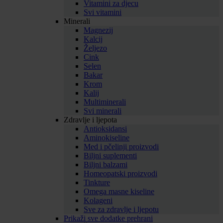
Vitamini za djecu
Svi vitamini
Minerali
Magnezij
Kalcij
Željezo
Cink
Selen
Bakar
Krom
Kalij
Multiminerali
Svi minerali
Zdravlje i ljepota
Antioksidansi
Aminokiseline
Med i pčelinji proizvodi
Biljni suplementi
Biljni balzami
Homeopatski proizvodi
Tinkture
Omega masne kiseline
Kolageni
Sve za zdravlje i ljepotu
Prikaži sve dodatke prehrani