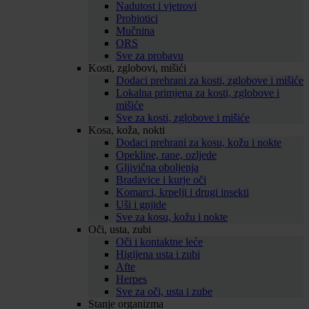
Nadutost i vjetrovi
Probiotici
Mučnina
ORS
Sve za probavu
Kosti, zglobovi, mišići
Dodaci prehrani za kosti, zglobove i mišiće
Lokalna primjena za kosti, zglobove i
mišiće
Sve za kosti, zglobove i mišiće
Kosa, koža, nokti
Dodaci prehrani za kosu, kožu i nokte
Opekline, rane, ozljede
Gljivična oboljenja
Bradavice i kurje oči
Komarci, krpelji i drugi insekti
Uši i gnjide
Sve za kosu, kožu i nokte
Oči, usta, zubi
Oči i kontaktne leće
Higijena usta i zubi
Afte
Herpes
Sve za oči, usta i zube
Stanje organizma