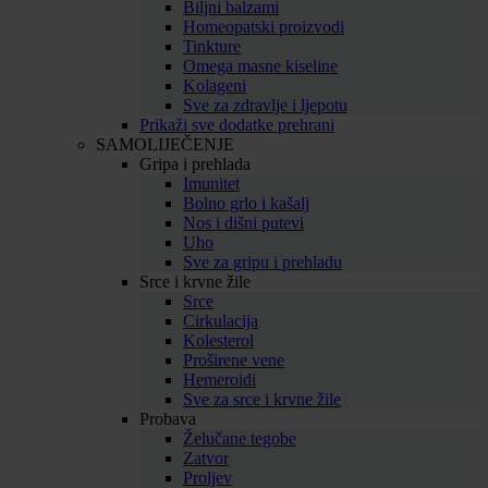
Biljni balzami
Homeopatski proizvodi
Tinkture
Omega masne kiseline
Kolageni
Sve za zdravlje i ljepotu
Prikaži sve dodatke prehrani
SAMOLIJEČENJE
Gripa i prehlada
Imunitet
Bolno grlo i kašalj
Nos i dišni putevi
Uho
Sve za gripu i prehladu
Srce i krvne žile
Srce
Cirkulacija
Kolesterol
Proširene vene
Hemeroidi
Sve za srce i krvne žile
Probava
Želučane tegobe
Zatvor
Proljev