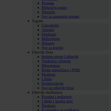
Prostata
Mokraćni sustav
Štitnjača
Sve za unutarnje organe
Tegobe
Glavobolja
Alergije
Dijabetes
Mršavljenje
Hrkanje
Sve za tegobe
Zdravlje žena
Intimna njega i zdravlje
Trudnoća i dojenje
Menopauza
Bolne mjesečnice i PMS
Plodnost
Libido
Kontracepcija
Sve za zdravlje žena
Zdravlje muškaraca
Prostata i mokrenje
Libido i spolna moć
Plodnost
Kozmetika za muškarce