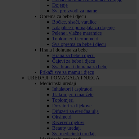
Dojenje
Svi proizvodi za mame
Oprema za bebe i djecu
Bočice, sisači, varalice
Izdajalice i pomagala za dojenje
Pelene i vlažne maramice
Toplomjeri i termometri
Sva oprema za bebe i djecu
Hrana i dohrana za bebe
Hrana za bebe i djecu
Čajevi za bebe i djecu
Sva hrana i dohrana za bebe
Prikaži sve za mamu i djecu
UREĐAJI, POMAGALA I NJEGA
Medicinski uređaji
Inhalatori i aspiratori
Tlakomjeri i manžete
Toplomjeri
Dozatori za lijekove
Difuzeri za eterična ulja
Oksimetri
Rezervni djelovi
Beauty uređaji
Svi medicinski uređaji