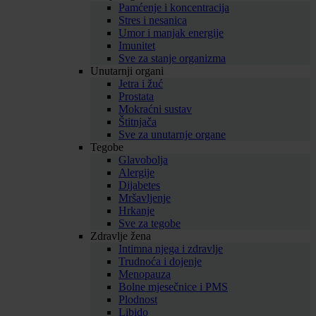
Pamćenje i koncentracija
Stres i nesanica
Umor i manjak energije
Imunitet
Sve za stanje organizma
Unutarnji organi
Jetra i žuć
Prostata
Mokraćni sustav
Štitnjača
Sve za unutarnje organe
Tegobe
Glavobolja
Alergije
Dijabetes
Mršavljenje
Hrkanje
Sve za tegobe
Zdravlje žena
Intimna njega i zdravlje
Trudnoća i dojenje
Menopauza
Bolne mjesečnice i PMS
Plodnost
Libido