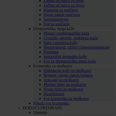
Zaštita od sunca za tijelo
Zaštita od sunca za djecu
Priprema za sunčanje
Njega nakon sunčanja
Samotamnjenje
Sve za sunčanje
Dermatološka njega kože
Masna i problematična koža
Crvenilo, alergije, reaktivna koža
Suha i atopična koža
Nepravilnosti, ožiljci i hiperpigmentacije
Psorijaza
Seboroični dermatitis kože
Sve za dermatološku njega kože
Kozmetika za muškarce
Hidratacija kože za muškarce
Brijanje i njega nakon brijanja
Anti-age za muškarce
Mirisne linije za muškarce
Njega tijela za muškarce
Dezodoransi
Sva kozmetika za muškarce
Prikaži svu kozmetiku
DODACI PREHRANI
Vitamini