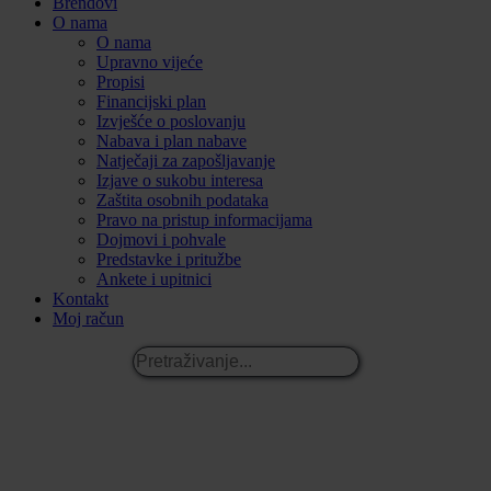
Brendovi
O nama
O nama
Upravno vijeće
Propisi
Financijski plan
Izvješće o poslovanju
Nabava i plan nabave
Natječaji za zapošljavanje
Izjave o sukobu interesa
Zaštita osobnih podataka
Pravo na pristup informacijama
Dojmovi i pohvale
Predstavke i pritužbe
Ankete i upitnici
Kontakt
Moj račun
Pretraživanje...