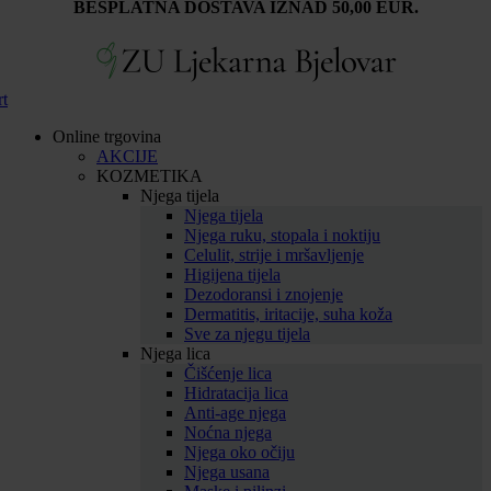
BESPLATNA DOSTAVA IZNAD 50,00 EUR.
rt
Online trgovina
AKCIJE
KOZMETIKA
Njega tijela
Njega tijela
Njega ruku, stopala i noktiju
Celulit, strije i mršavljenje
Higijena tijela
Dezodoransi i znojenje
Dermatitis, iritacije, suha koža
Sve za njegu tijela
Njega lica
Čišćenje lica
Hidratacija lica
Anti-age njega
Noćna njega
Njega oko očiju
Njega usana