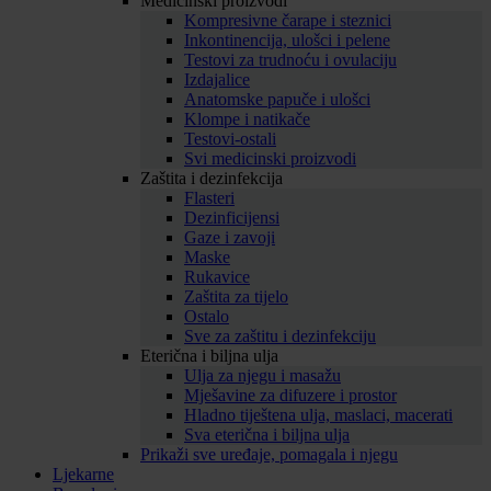
Medicinski proizvodi
Kompresivne čarape i steznici
Inkontinencija, ulošci i pelene
Testovi za trudnoću i ovulaciju
Izdajalice
Anatomske papuče i ulošci
Klompe i natikače
Testovi-ostali
Svi medicinski proizvodi
Zaštita i dezinfekcija
Flasteri
Dezinficijensi
Gaze i zavoji
Maske
Rukavice
Zaštita za tijelo
Ostalo
Sve za zaštitu i dezinfekciju
Eterična i biljna ulja
Ulja za njegu i masažu
Mješavine za difuzere i prostor
Hladno tiještena ulja, maslaci, macerati
Sva eterična i biljna ulja
Prikaži sve uređaje, pomagala i njegu
Ljekarne