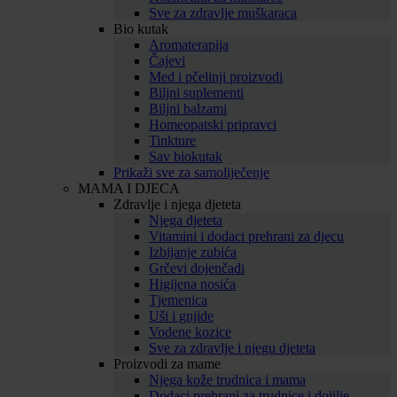
Sve za zdravlje muškaraca
Bio kutak
Aromaterapija
Čajevi
Med i pčelinji proizvodi
Biljni suplementi
Biljni balzami
Homeopatski pripravci
Tinkture
Sav biokutak
Prikaži sve za samoliječenje
MAMA I DJECA
Zdravlje i njega djeteta
Njega djeteta
Vitamini i dodaci prehrani za djecu
Izbijanje zubića
Grčevi dojenčadi
Higijena nosića
Tjemenica
Uši i gnjide
Vodene kozice
Sve za zdravlje i njegu djeteta
Proizvodi za mame
Njega kože trudnica i mama
Dodaci prehrani za trudnice i dojilje