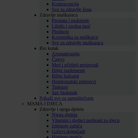
Kontracepcija
Sve za zdravlje žena
Zdravlje muškaraca
Prostata i mokrenje
Libido i spolna moć
Plodnost
Kozmetika za muškarce
Sve za zdravlje muškaraca
Bio kutak
Aromaterapija
Čajevi
Med i pčelinji proizvodi
Biljni suplementi
Biljni balzami
Homeopatski pripravci
Tinkture
Sav biokutak
Prikaži sve za samoliječenje
MAMA I DJECA
Zdravlje i njega djeteta
Njega djeteta
Vitamini i dodaci prehrani za djecu
Izbijanje zubića
Grčevi dojenčadi
Higijena nosića