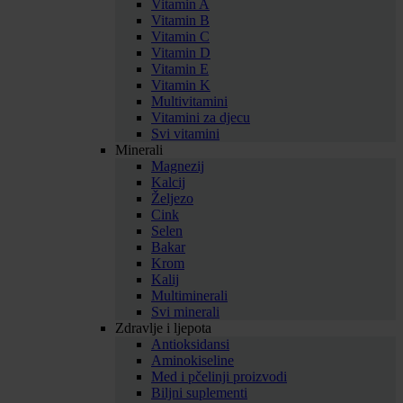
Vitamin A
Vitamin B
Vitamin C
Vitamin D
Vitamin E
Vitamin K
Multivitamini
Vitamini za djecu
Svi vitamini
Minerali
Magnezij
Kalcij
Željezo
Cink
Selen
Bakar
Krom
Kalij
Multiminerali
Svi minerali
Zdravlje i ljepota
Antioksidansi
Aminokiseline
Med i pčelinji proizvodi
Biljni suplementi