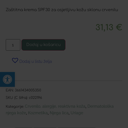
Zaštitna krema SPF30 za osjetljivu kožu sklonu crvenilu
31,13
€
Dodaj u košaricu
Dodaj u listu želja
Open toolbar
EAN:
3661434005350
SKU (C šifra):
c022196
Crvenilo, alergije, reaktivna koža
Dermatološka
,
Kategorije:
njega kože
Kozmetika
Njega lica
Uriage
,
,
,