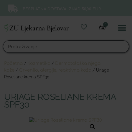
BESPLATNA DOSTAVA IZNAD 50,00 EUR.
0
Online 
Moj ra
Početna
/
Kozmetika
/
Dermatološka njega
kože
/
Crvenilo, alergije, reaktivna koža
/ Uriage
Roseliane krema SPF30
URIAGE ROSELIANE KREMA
SPF30