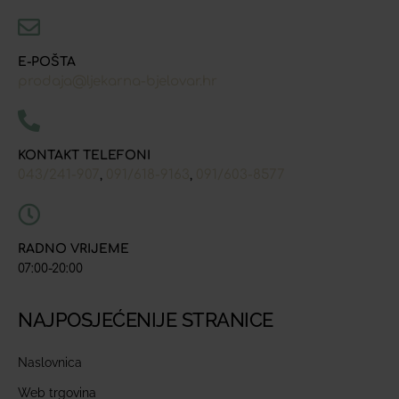
E-POŠTA
prodaja@ljekarna-bjelovar.hr
KONTAKT TELEFONI
043/241-907
091/618-9163
091/603-8577
,
,
RADNO VRIJEME
07:00-20:00
NAJPOSJEĆENIJE STRANICE
Naslovnica
Web trgovina