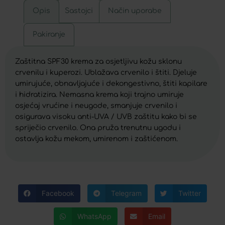
Opis
Sastojci
Način uporabe
Pakiranje
Zaštitna SPF30 krema za osjetljivu kožu sklonu
crvenilu i kuperozi. Ublažava crvenilo i štiti. Djeluje
umirujuće, obnavljajuće i dekongestivno, štiti kapilare
i hidratizira. Nemasna krema koji trajno umiruje
osjećaj vrućine i neugode, smanjuje crvenilo i
osigurava visoku anti-UVA / UVB zaštitu kako bi se
spriječio crvenilo. Ona pruža trenutnu ugodu i
ostavlja kožu mekom, umirenom i zaštićenom.
Facebook
Telegram
Twitter
WhatsApp
Email