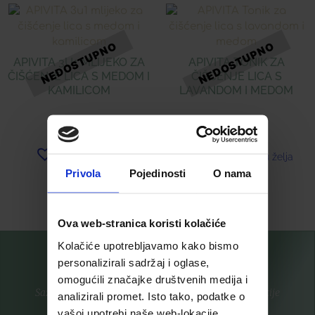
APIVITA 3U1 MLIJEKO ZA
APIVITA TONIK ZA
ČIŠĆENJE LICA S MEDOM I
ČIŠĆENJE LICA S
KAMILICOM
LAVANDOM I MEDOM
16,89
€
15,31
€
Dodaj u listu želja
Dodaj u listu želja
Privola
Pojedinosti
O nama
Pročitaj više
Pročitaj više
Ova web-stranica koristi kolačiće
Kolačiće upotrebljavamo kako bismo
personalizirali sadržaj i oglase,
omogućili značajke društvenih medija i
Saznajte prvi za nove proizvode i ekskluzivne promocije
analizirali promet. Isto tako, podatke o
vašoj upotrebi naše web-lokacije