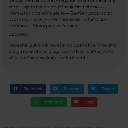
[Uriage termalna voda + organski ekstrakt runolista] –
Voćni, cvjetni miris s osvježavajućim notama —
Kremasta i prozračna pjena — Savršen proizvod za
dvostruko čišćenje — Dermatološki i oftamološki
testirano — Biorazgradiva formula
Upotreba
Nanesite ujutro i/ili navečer na vlažno lice. Vrhovima
prstiju nanesite na blago vlažno lice i područje oko
očiju. Nježno umasirajte, zatim isperite.
Facebook
Telegram
Twitter
WhatsApp
Email