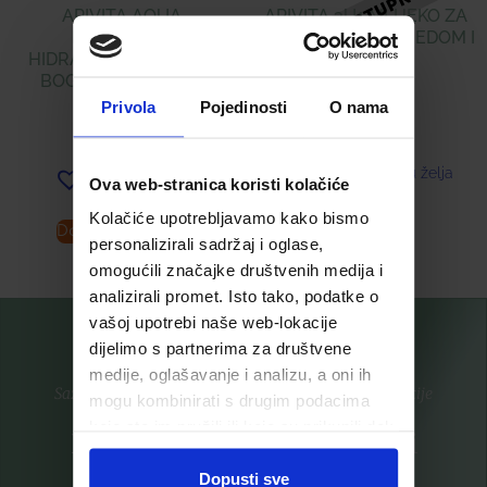
APIVITA AQUA
APIVITA 3U1 MLIJEKO ZA
BEELICIOUS
ČIŠĆENJE LICA S MEDOM I
HIDRATANTNA KREMA
KAMILICOM
BOGATE TEKSTURE
Privola
Pojedinosti
O nama
16,89
€
29,90
€
Dodaj u listu želja
Ova web-stranica koristi kolačiće
Dodaj u listu želja
Kolačiće upotrebljavamo kako bismo
Dodaj u košaricu
Pročitaj više
personalizirali sadržaj i oglase,
omogućili značajke društvenih medija i
analizirali promet. Isto tako, podatke o
vašoj upotrebi naše web-lokacije
dijelimo s partnerima za društvene
medije, oglašavanje i analizu, a oni ih
Saznajte prvi za nove proizvode i ekskluzivne promocije
mogu kombinirati s drugim podacima
koje ste im pružili ili koje su prikupili dok
Prijavite se na listu za novosti
ste upotrebljavali njihove usluge.
Dopusti sve