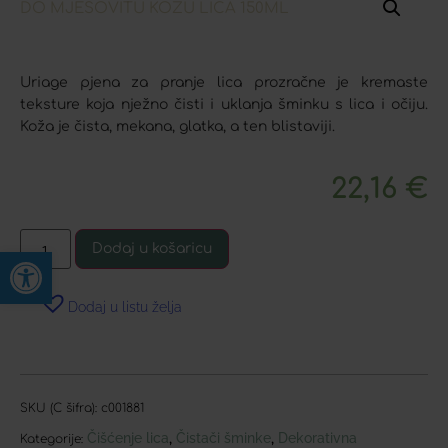
Uriage pjena za pranje lica prozračne je kremaste
teksture koja nježno čisti i uklanja šminku s lica i očiju.
Koža je čista, mekana, glatka, a ten blistaviji.
22,16
€
Dodaj u košaricu
Open toolbar
Dodaj u listu želja
SKU (C šifra):
c001881
Čišćenje lica
Čistači šminke
Dekorativna
,
,
Kategorije: