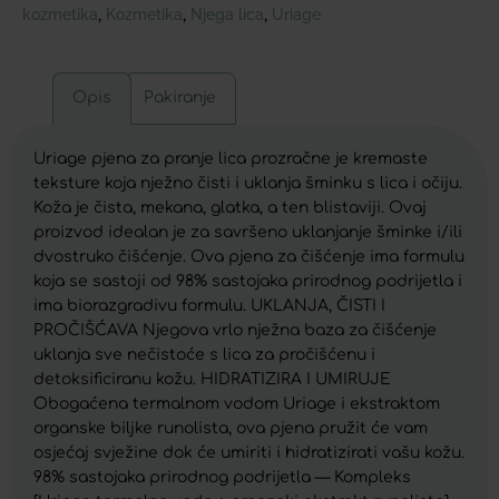
kozmetika
Kozmetika
Njega lica
Uriage
,
,
,
Opis
Pakiranje
Uriage pjena za pranje lica prozračne je kremaste
teksture koja nježno čisti i uklanja šminku s lica i očiju.
Koža je čista, mekana, glatka, a ten blistaviji. Ovaj
proizvod idealan je za savršeno uklanjanje šminke i/ili
dvostruko čišćenje. Ova pjena za čišćenje ima formulu
koja se sastoji od 98% sastojaka prirodnog podrijetla i
ima biorazgradivu formulu. UKLANJA, ČISTI I
PROČIŠĆAVA Njegova vrlo nježna baza za čišćenje
uklanja sve nečistoće s lica za pročišćenu i
detoksificiranu kožu. HIDRATIZIRA I UMIRUJE
Obogaćena termalnom vodom Uriage i ekstraktom
organske biljke runolista, ova pjena pružit će vam
osjećaj svježine dok će umiriti i hidratizirati vašu kožu.
98% sastojaka prirodnog podrijetla — Kompleks