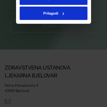
Prilagodi
Prijava ⟶
ZDRAVSTVENA USTANOVA
LJEKARNA BJELOVAR
Petra Preradovića 4
43000 Bjelovar