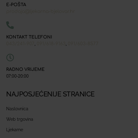
E-POŠTA
prodaja@ljekarna-bjelovar.hr
KONTAKT TELEFONI
043/241-907
091/618-9163
091/603-8577
,
,
RADNO VRIJEME
07:00-20:00
NAJPOSJEĆENIJE STRANICE
Naslovnica
Web trgovina
Ljekarne