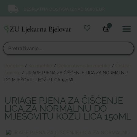
BESPLATNA DOSTAVA IZNAD 50,00 EUR.
0
Online 
Moj ra
Početna
/
Kozmetika
/
Dekorativna kozmetika
/
Čistači
šminke
/ URIAGE PJENA ZA ČIŠĆENJE LICA ZA NORMALNU
DO MJEŠOVITU KOŽU LICA 150ML
URIAGE PJENA ZA ČIŠĆENJE
LICA ZA NORMALNU DO
MJEŠOVITU KOŽU LICA 150ML