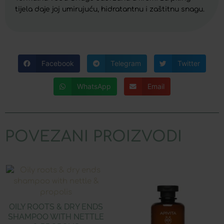
tijela daje joj umirujuću, hidratantnu i zaštitnu snagu.
Facebook
Telegram
Twitter
WhatsApp
Email
POVEZANI PROIZVODI
OILY ROOTS & DRY ENDS
SHAMPOO WITH NETTLE