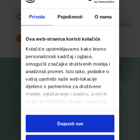
12,42
€
Privola
Pojedinosti
O nama
Dodaj u listu želja
Dodaj u listu želja
Dodaj u košaricu
Pročitaj više
Ova web-stranica koristi kolačiće
Kolačiće upotrebljavamo kako bismo
personalizirali sadržaj i oglase,
omogućili značajke društvenih medija i
analizirali promet. Isto tako, podatke o
vašoj upotrebi naše web-lokacije
Saznajte prvi za nove proizvode i ekskluzivne promocije
dijelimo s partnerima za društvene
medije, oglašavanje i analizu, a oni ih
Prijavite se na listu za novosti
mogu kombinirati s drugim podacima
koje ste im pružili ili koje su prikupili dok
ste upotrebljavali njihove usluge.
Dopusti sve