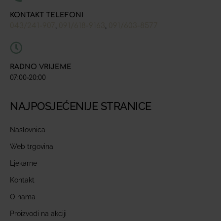
KONTAKT TELEFONI
043/241-907
091/618-9163
091/603-8577
,
,
RADNO VRIJEME
07:00-20:00
NAJPOSJEĆENIJE STRANICE
Naslovnica
Web trgovina
Ljekarne
Kontakt
O nama
Proizvodi na akciji