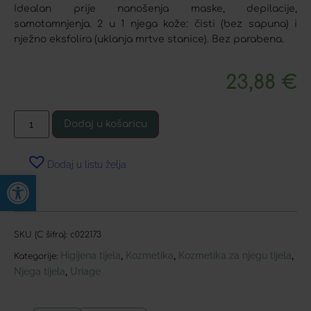
Idealan prije nanošenja maske, depilacije,
samotamnjenja. 2 u 1 njega kože: čisti (bez sapuna) i
nježno eksfolira (uklanja mrtve stanice). Bez parabena.
23,88
€
Dodaj u košaricu
Dodaj u listu želja
Open toolbar
SKU (C šifra):
c022173
Higijena tijela
Kozmetika
Kozmetika za njegu tijela
,
,
,
Kategorije:
Njega tijela
Uriage
,