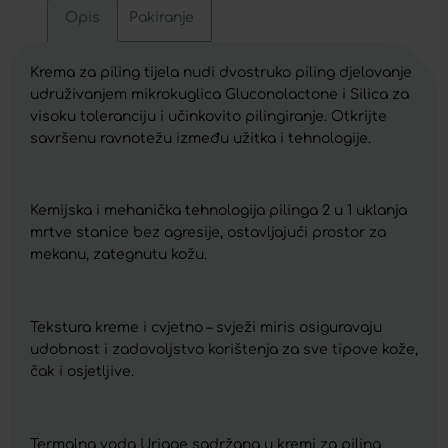
Opis
Pakiranje
Krema za piling tijela nudi dvostruko piling djelovanje
udruživanjem mikrokuglica Gluconolactone i Silica za
visoku toleranciju i učinkovito pilingiranje. Otkrijte
savršenu ravnotežu između užitka i tehnologije.
Kemijska i mehanička tehnologija pilinga 2 u 1 uklanja
mrtve stanice bez agresije, ostavljajući prostor za
mekanu, zategnutu kožu.
Tekstura kreme i cvjetno – svježi miris osiguravaju
udobnost i zadovoljstvo korištenja za sve tipove kože,
čak i osjetljive.
Termalna voda Uriage sadržana u kremi za piling