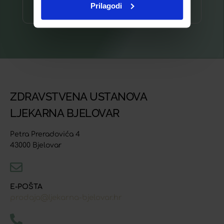
Prilagodi
Prijava ⟶
ZDRAVSTVENA USTANOVA
LJEKARNA BJELOVAR
Petra Preradovića 4
43000 Bjelovar
E-POŠTA
prodaja@ljekarna-bjelovar.hr