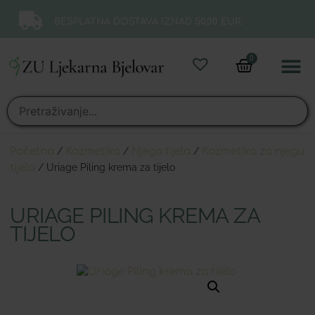
BESPLATNA DOSTAVA IZNAD 50,00 EUR.
0
Online 
Moj ra
Početna
/
Kozmetika
/
Njega tijela
/
Kozmetika za njegu
tijela
/ Uriage Piling krema za tijelo
URIAGE PILING KREMA ZA
TIJELO