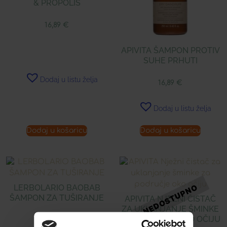
& PROPOLIS
16,89
€
APIVITA ŠAMPON PROTIV
SUHE PRHUTI
Dodaj u listu želja
16,89
€
Dodaj u listu želja
Dodaj u košaricu
Dodaj u košaricu
LERBOLARIO BAOBAB
ŠAMPON ZA TUŠIRANJE
APIVITA NJEŽNI ČISTAČ
ZA UKLANJANJE ŠMINKE
ZA PODRUČJE OKO OČIJU
16,55
€