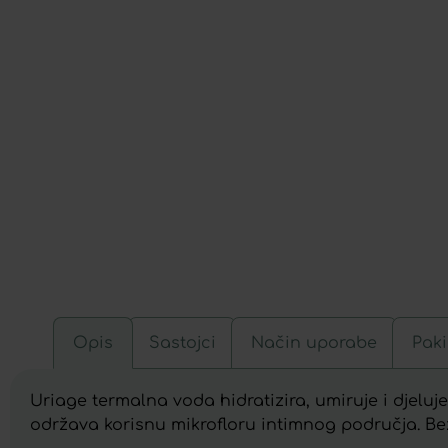
Opis
Sastojci
Način uporabe
Paki
Uriage termalna voda hidratizira, umiruje i djeluj
održava korisnu mikrofloru intimnog područja. Bez