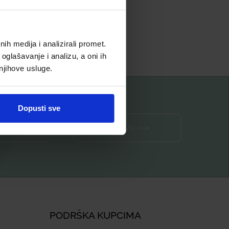
Dodaj u listu želja
h medija i analizirali promet.
Pročitaj više
oglašavanje i analizu, a oni ih
 njihove usluge.
Dopusti sve
Prijava ⟶
PODRŠKA KUPCIMA