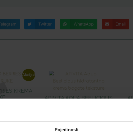
Telegram
Twitter
WhatsApp
Email
Akcija!
RRIES KREMA
KE
APIVITA AQUA BEELICIOUS
AP
HIDRATANTNA KREMA
L
BOGATE TEKSTURE
h 30 dana:
10,31
€
10,31
€
:
29,90
€
Pojedinosti