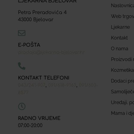
LJEKARNA BJELOVAR
Naslovnic
Petra Preradovića 4
Web trgov
43000 Bjelovar
Ljekarne
Kontakt
E-POŠTA
O nama
prodaja@ljekarna-bjelovar.hr
Proizvodi n
Kozmetika
KONTAKT TELEFONI
Dodaci pr
,
,
043/241-907
091/618-9163
091/603-
Samoliječ
8577
Uređaji, p
Mama i dj
RADNO VRIJEME
07:00-20:00