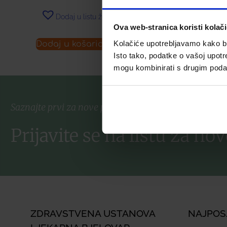
Dodaj u listu želja
Dodaj u 
Ova web-stranica koristi kolač
Kolačiće upotrebljavamo kako bis
Dodaj u košaricu
Pročitaj 
Isto tako, podatke o vašoj upotr
mogu kombinirati s drugim podacim
Saznajte prvi za nove proizvode i ekskluzivne promoc
Prijavite se na listu za nov
ZDRAVSTVENA USTANOVA
NAJPOS