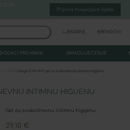
 50,00
Prijava nuspojave lijeka
LJEKARNE
BRENDOVI
DODACI PREHRANI
SAMOLIJEČENJE
dravlje
/ Uriage GYN-PHY gel za svakodnevnu intimnu higijenu
NEVNU INTIMNU HIGIJENU
Gel za svakodnevnu intimnu higijenu
29,10
€