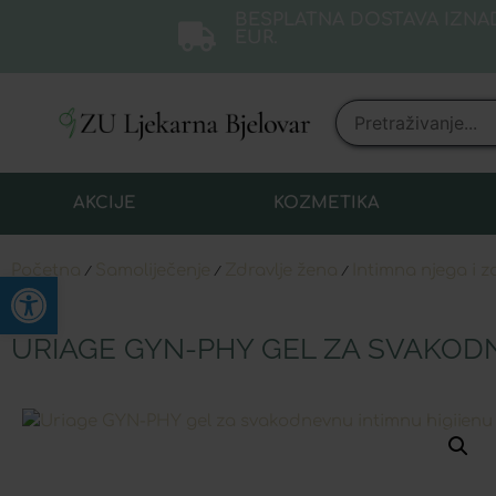
BESPLATNA DOSTAVA IZNAD
EUR.
AKCIJE
KOZMETIKA
Početna
Samoliječenje
Zdravlje žena
Intimna njega i z
/
/
/
Open toolbar
URIAGE GYN-PHY GEL ZA SVAKOD