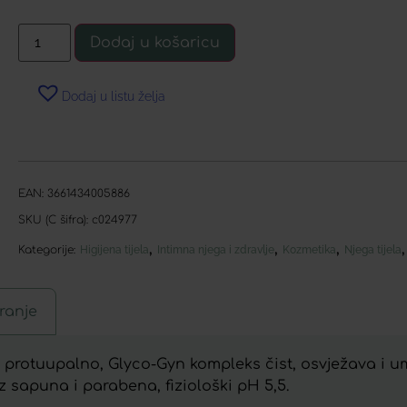
Dodaj u košaricu
Dodaj u listu želja
EAN:
3661434005886
SKU (C šifra):
c024977
,
,
,
Kategorije:
Higijena tijela
Intimna njega i zdravlje
Kozmetika
Njega tijela
ranje
e protuupalno, Glyco-Gyn kompleks čist, osvježava i um
 sapuna i parabena, fiziološki pH 5,5.