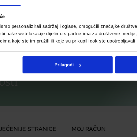
Dodaj u listu želja
listu želja
iće
mo personalizirali sadržaj i oglase, omogućili značajke društveni
više
Dodaj u košaricu
ebi naše web-lokacije dijelimo s partnerima za društvene medije, 
a koje ste im pružili ili koje su prikupili dok ste upotrebljavali
ije
Prilagodi
osti
JEĆENIJE STRANICE
MOJ RAČUN