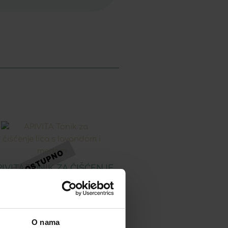
IVITA TONIK ZA ČIŠĆENJE
ICA S LAVANDOM I MEDOM
15,31
€
O nama