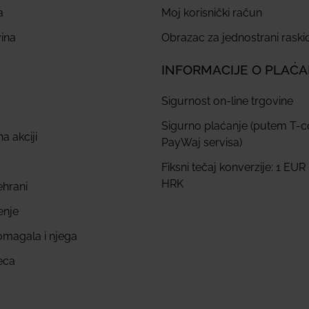
a
Moj korisnički račun
ina
Obrazac za jednostrani rask
INFORMACIJE O PLAĆ
Sigurnost on-line trgovine
Sigurno plaćanje (putem T-
a akciji
PayWaj servisa)
Fiksni tečaj konverzije: 1 EUR
HRK
ehrani
enje
omagala i njega
eca