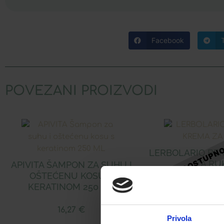
Facebook
POVEZANI PROIZVODI
LERBOLARIO BE
ZA RU
APIVITA ŠAMPON ZA SUHU I
OŠTEĆENU KOSU S
KERATINOM 250 ML
Najniža cijena u zadnji
Snižena cijena
16,27
€
Privola