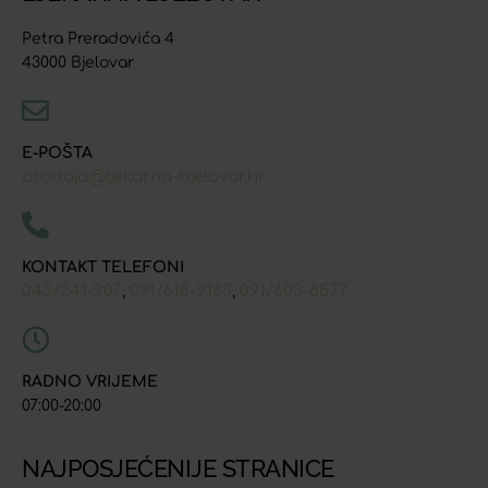
Petra Preradovića 4
43000 Bjelovar
E-POŠTA
prodaja@ljekarna-bjelovar.hr
KONTAKT TELEFONI
043/241-907
091/618-9163
091/603-8577
,
,
RADNO VRIJEME
07:00-20:00
NAJPOSJEĆENIJE STRANICE