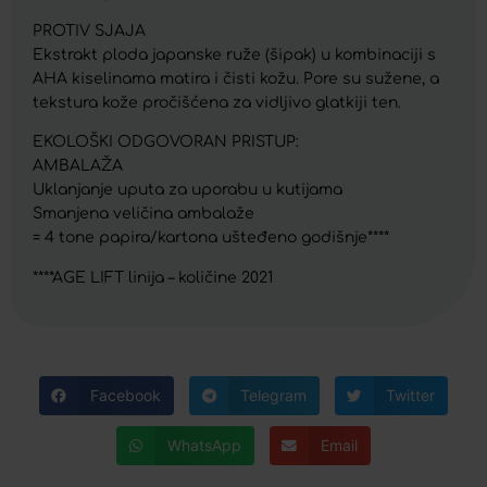
PROTIV SJAJA
Ekstrakt ploda japanske ruže (šipak) u kombinaciji s
AHA kiselinama matira i čisti kožu. Pore ​​su sužene, a
tekstura kože pročišćena za vidljivo glatkiji ten.
EKOLOŠKI ODGOVORAN PRISTUP:
AMBALAŽA
Uklanjanje uputa za uporabu u kutijama
Smanjena veličina ambalaže
= 4 tone papira/kartona ušteđeno godišnje****
****AGE LIFT linija – količine 2021
Facebook
Telegram
Twitter
WhatsApp
Email