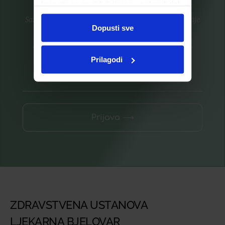
koje ste im pružili ili koje su prikupili dok
ste upotrebljavali njihove usluge.
Saznajte prvi za nove proizvode i ekskluzivne promocije
Dopusti sve
Prijavite se na listu za novosti
Prilagodi
Prijava ⟶
ZDRAVSTVENA USTANOVA
LJEKARNA BJELOVAR