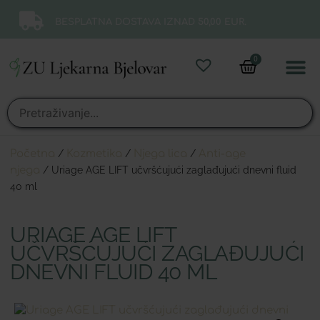
BESPLATNA DOSTAVA IZNAD 50,00 EUR.
0
Online 
Moj ra
Početna
/
Kozmetika
/
Njega lica
/
Anti-age
njega
/ Uriage AGE LIFT učvršćujući zaglađujući dnevni fluid
40 ml
URIAGE AGE LIFT
UČVRŠĆUJUĆI ZAGLAĐUJUĆI
DNEVNI FLUID 40 ML