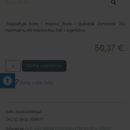
Zaglađuje bore i matira. Bore – gubitak čvrstoće. Za
normalnu do mješovitu, čak i osjetljivu.
50,37
€
Dodaj u košaricu
Open toolbar
Dodaj u listu želja
EAN:
3661434009266
SKU (C šifra):
c008077
Anti-age njega
Kozmetika
Njega lica
Uriage
,
,
,
Kategorije: