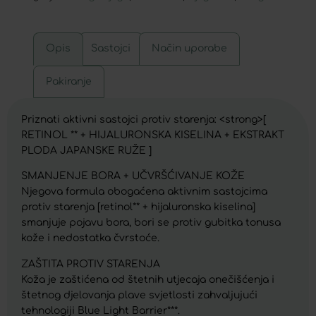
Opis
Sastojci
Način uporabe
Pakiranje
Priznati aktivni sastojci protiv starenja: <strong>[
RETINOL ** + HIJALURONSKA KISELINA + EKSTRAKT
PLODA JAPANSKE RUŽE ]
SMANJENJE BORA + UČVRŠĆIVANJE KOŽE
Njegova formula obogaćena aktivnim sastojcima
protiv starenja [retinol** + hijaluronska kiselina]
smanjuje pojavu bora, bori se protiv gubitka tonusa
kože i nedostatka čvrstoće.
ZAŠTITA PROTIV STARENJA
Koža je zaštićena od štetnih utjecaja onečišćenja i
štetnog djelovanja plave svjetlosti zahvaljujući
tehnologiji Blue Light Barrier***.