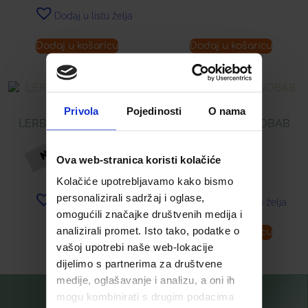
Dodaj u listu želja
Dodaj u košaricu
Dodaj u košaricu
Privola
Pojedinosti
O nama
LERBOLARIO BERRIES
LERBOLARIO BAOBAB
KUPELJ
PARFEM
Ova web-stranica koristi kolačiće
15,47
€
34,48
€
Kolačiće upotrebljavamo kako bismo
personalizirali sadržaj i oglase,
Dodaj u listu želja
Dodaj u listu želja
omogućili značajke društvenih medija i
analizirali promet. Isto tako, podatke o
Pročitaj više
Dodaj u košaricu
vašoj upotrebi naše web-lokacije
dijelimo s partnerima za društvene
medije, oglašavanje i analizu, a oni ih
mogu kombinirati s drugim podacima