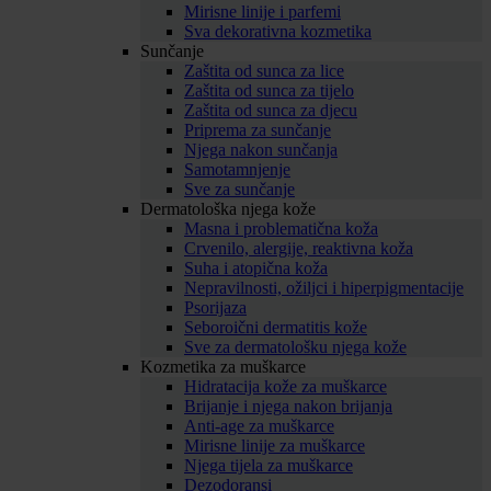
Mirisne linije i parfemi
Sva dekorativna kozmetika
Sunčanje
Zaštita od sunca za lice
Zaštita od sunca za tijelo
Zaštita od sunca za djecu
Priprema za sunčanje
Njega nakon sunčanja
Samotamnjenje
Sve za sunčanje
Dermatološka njega kože
Masna i problematična koža
Crvenilo, alergije, reaktivna koža
Suha i atopična koža
Nepravilnosti, ožiljci i hiperpigmentacije
Psorijaza
Seboroični dermatitis kože
Sve za dermatološku njega kože
Kozmetika za muškarce
Hidratacija kože za muškarce
Brijanje i njega nakon brijanja
Anti-age za muškarce
Mirisne linije za muškarce
Njega tijela za muškarce
Dezodoransi