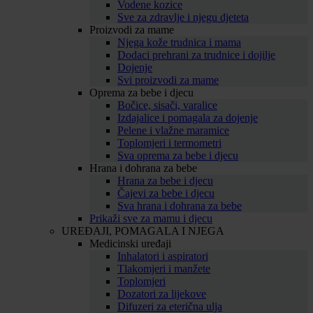
Vodene kozice
Sve za zdravlje i njegu djeteta
Proizvodi za mame
Njega kože trudnica i mama
Dodaci prehrani za trudnice i dojilje
Dojenje
Svi proizvodi za mame
Oprema za bebe i djecu
Bočice, sisači, varalice
Izdajalice i pomagala za dojenje
Pelene i vlažne maramice
Toplomjeri i termometri
Sva oprema za bebe i djecu
Hrana i dohrana za bebe
Hrana za bebe i djecu
Čajevi za bebe i djecu
Sva hrana i dohrana za bebe
Prikaži sve za mamu i djecu
UREĐAJI, POMAGALA I NJEGA
Medicinski uređaji
Inhalatori i aspiratori
Tlakomjeri i manžete
Toplomjeri
Dozatori za lijekove
Difuzeri za eterična ulja