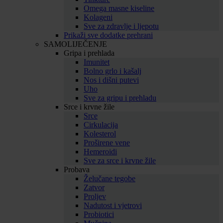
Omega masne kiseline
Kolageni
Sve za zdravlje i ljepotu
Prikaži sve dodatke prehrani
SAMOLIJEČENJE
Gripa i prehlada
Imunitet
Bolno grlo i kašalj
Nos i dišni putevi
Uho
Sve za gripu i prehladu
Srce i krvne žile
Srce
Cirkulacija
Kolesterol
Proširene vene
Hemeroidi
Sve za srce i krvne žile
Probava
Želučane tegobe
Zatvor
Proljev
Nadutost i vjetrovi
Probiotici