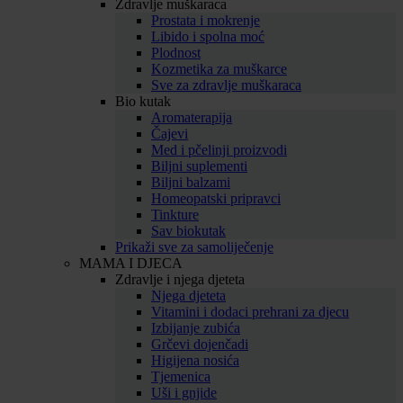
Zdravlje muškaraca
Prostata i mokrenje
Libido i spolna moć
Plodnost
Kozmetika za muškarce
Sve za zdravlje muškaraca
Bio kutak
Aromaterapija
Čajevi
Med i pčelinji proizvodi
Biljni suplementi
Biljni balzami
Homeopatski pripravci
Tinkture
Sav biokutak
Prikaži sve za samoliječenje
MAMA I DJECA
Zdravlje i njega djeteta
Njega djeteta
Vitamini i dodaci prehrani za djecu
Izbijanje zubića
Grčevi dojenčadi
Higijena nosića
Tjemenica
Uši i gnjide