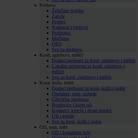
Probava
Želučane tegobe
Zatvor
Proljev
Nadutost i vjetrovi
Probiotici
Mučnina
ORS
Sve za probavu
Kosti, zglobovi, mišići
Dodaci prehrani za kosti, zglobove i mišiće
Lokalna primjena za kosti, zglobove i
mišiće
Sve za kosti, zglobove i mišiće
Kosa, koža, nokti
Dodaci prehrani za kosu, kožu i nokte
Opekline, rane, ozljede
Gljivična oboljenja
Bradavice i kurje oči
Komarci, krpelji i drugi insekti
Uši i gnjide
Sve za kosu, kožu i nokte
Oči, usta, zubi
Oči i kontaktne leće