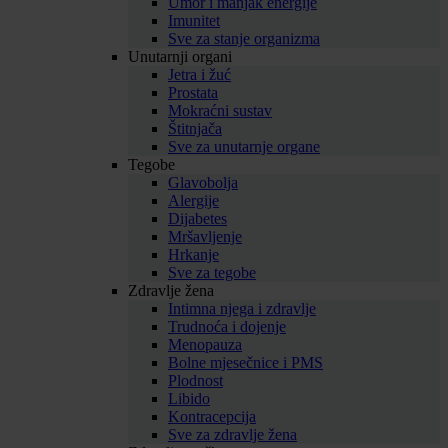
Umor i manjak energije
Imunitet
Sve za stanje organizma
Unutarnji organi
Jetra i žuć
Prostata
Mokraćni sustav
Štitnjača
Sve za unutarnje organe
Tegobe
Glavobolja
Alergije
Dijabetes
Mršavljenje
Hrkanje
Sve za tegobe
Zdravlje žena
Intimna njega i zdravlje
Trudnoća i dojenje
Menopauza
Bolne mjesečnice i PMS
Plodnost
Libido
Kontracepcija
Sve za zdravlje žena