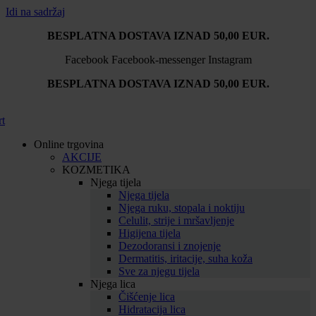
Idi na sadržaj
BESPLATNA DOSTAVA IZNAD 50,00 EUR.
Facebook
Facebook-messenger
Instagram
BESPLATNA DOSTAVA IZNAD 50,00 EUR.
rt
Online trgovina
AKCIJE
KOZMETIKA
Njega tijela
Njega tijela
Njega ruku, stopala i noktiju
Celulit, strije i mršavljenje
Higijena tijela
Dezodoransi i znojenje
Dermatitis, iritacije, suha koža
Sve za njegu tijela
Njega lica
Čišćenje lica
Hidratacija lica