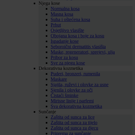
Njega kose
Normalna kosa
Masna kosa
Suha i oštećena kosa
Prhut
Osjetljivo vlasište
Obojana kosa i boje za kosu
Ispadanje kose
Seboroični dermatitis vlasišta
Maske, regeneratori, sprejevi, ulja
Pribor za kosu
Sve za njegu kose
Dekorativna kozmetika
Puderi, bronzeri, rumenila
Maskare
Sjajila, ruževi i olovke za usne
Sjenila i olovke za oči
Čistaći šminke
Mirisne linije i parfemi
Sva dekorativna kozmetika
Sunčanje
Zaštita od sunca za lice
Zaštita od sunca za tijelo
Zaštita od sunca za djecu
Priprema za sunčanje