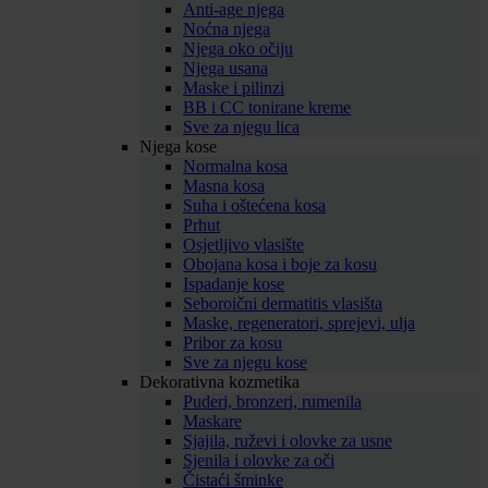
Anti-age njega
Noćna njega
Njega oko očiju
Njega usana
Maske i pilinzi
BB i CC tonirane kreme
Sve za njegu lica
Njega kose
Normalna kosa
Masna kosa
Suha i oštećena kosa
Prhut
Osjetljivo vlasište
Obojana kosa i boje za kosu
Ispadanje kose
Seboroični dermatitis vlasišta
Maske, regeneratori, sprejevi, ulja
Pribor za kosu
Sve za njegu kose
Dekorativna kozmetika
Puderi, bronzeri, rumenila
Maskare
Sjajila, ruževi i olovke za usne
Sjenila i olovke za oči
Čistaći šminke