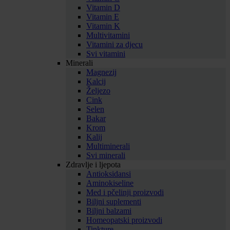
Vitamin D
Vitamin E
Vitamin K
Multivitamini
Vitamini za djecu
Svi vitamini
Minerali
Magnezij
Kalcij
Željezo
Cink
Selen
Bakar
Krom
Kalij
Multiminerali
Svi minerali
Zdravlje i ljepota
Antioksidansi
Aminokiseline
Med i pčelinji proizvodi
Biljni suplementi
Biljni balzami
Homeopatski proizvodi
Tinkture