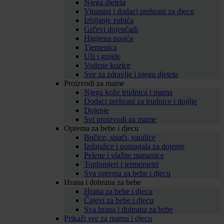
Njega djeteta
Vitamini i dodaci prehrani za djecu
Izbijanje zubića
Grčevi dojenčadi
Higijena nosića
Tjemenica
Uši i gnjide
Vodene kozice
Sve za zdravlje i njegu djeteta
Proizvodi za mame
Njega kože trudnica i mama
Dodaci prehrani za trudnice i dojilje
Dojenje
Svi proizvodi za mame
Oprema za bebe i djecu
Bočice, sisači, varalice
Izdajalice i pomagala za dojenje
Pelene i vlažne maramice
Toplomjeri i termometri
Sva oprema za bebe i djecu
Hrana i dohrana za bebe
Hrana za bebe i djecu
Čajevi za bebe i djecu
Sva hrana i dohrana za bebe
Prikaži sve za mamu i djecu