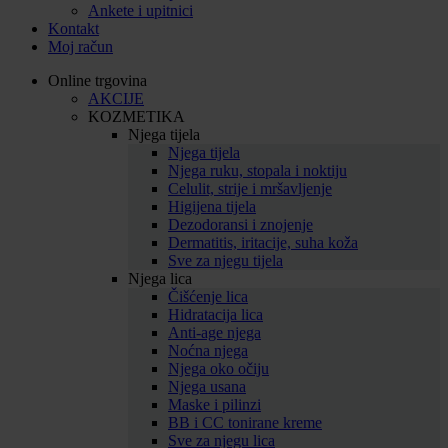
Ankete i upitnici
Kontakt
Moj račun
Online trgovina
AKCIJE
KOZMETIKA
Njega tijela
Njega tijela
Njega ruku, stopala i noktiju
Celulit, strije i mršavljenje
Higijena tijela
Dezodoransi i znojenje
Dermatitis, iritacije, suha koža
Sve za njegu tijela
Njega lica
Čišćenje lica
Hidratacija lica
Anti-age njega
Noćna njega
Njega oko očiju
Njega usana
Maske i pilinzi
BB i CC tonirane kreme
Sve za njegu lica