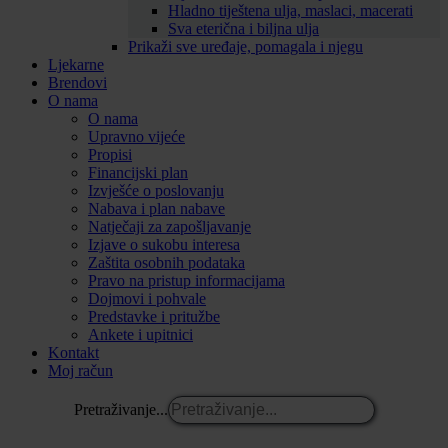
Hladno tiještena ulja, maslaci, macerati
Sva eterična i biljna ulja
Prikaži sve uređaje, pomagala i njegu
Ljekarne
Brendovi
O nama
O nama
Upravno vijeće
Propisi
Financijski plan
Izvješće o poslovanju
Nabava i plan nabave
Natječaji za zapošljavanje
Izjave o sukobu interesa
Zaštita osobnih podataka
Pravo na pristup informacijama
Dojmovi i pohvale
Predstavke i pritužbe
Ankete i upitnici
Kontakt
Moj račun
Pretraživanje...