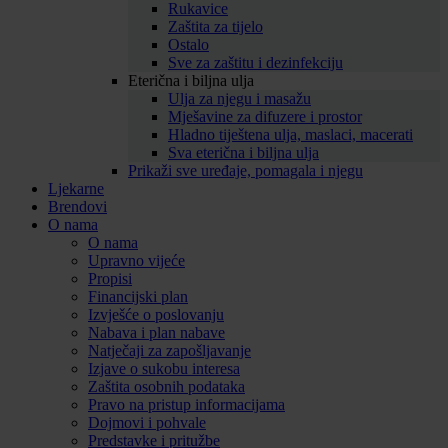
Rukavice
Zaštita za tijelo
Ostalo
Sve za zaštitu i dezinfekciju
Eterična i biljna ulja
Ulja za njegu i masažu
Mješavine za difuzere i prostor
Hladno tiještena ulja, maslaci, macerati
Sva eterična i biljna ulja
Prikaži sve uređaje, pomagala i njegu
Ljekarne
Brendovi
O nama
O nama
Upravno vijeće
Propisi
Financijski plan
Izvješće o poslovanju
Nabava i plan nabave
Natječaji za zapošljavanje
Izjave o sukobu interesa
Zaštita osobnih podataka
Pravo na pristup informacijama
Dojmovi i pohvale
Predstavke i pritužbe