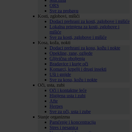
Mučnina
ORS
Sve za probavu
Kosti, zglobovi, mišići
Dodaci prehrani za kosti, zglobove i mišiće
Lokalna primjena za kosti, zglobove i
mišiće
Sve za kosti, zglobove i mišiće
Kosa, koža, nokti
Dodaci prehrani za kosu, kožu i nokte
Opekline, rane, ozljede
Gljivična oboljenja
Bradavice i kurje oči
Komarci, krpelji i drugi insekti
Uši i gnjide
Sve za kosu, kožu i nokte
Oči, usta, zubi
Oči i kontaktne leće
Higijena usta i zubi
Afte
Herpes
Sve za oči, usta i zube
Stanje organizma
Pamćenje i koncentracija
Stres i nesanica