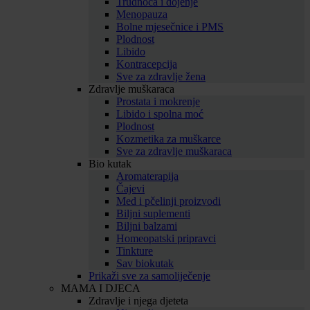
Trudnoća i dojenje
Menopauza
Bolne mjesečnice i PMS
Plodnost
Libido
Kontracepcija
Sve za zdravlje žena
Zdravlje muškaraca
Prostata i mokrenje
Libido i spolna moć
Plodnost
Kozmetika za muškarce
Sve za zdravlje muškaraca
Bio kutak
Aromaterapija
Čajevi
Med i pčelinji proizvodi
Biljni suplementi
Biljni balzami
Homeopatski pripravci
Tinkture
Sav biokutak
Prikaži sve za samoliječenje
MAMA I DJECA
Zdravlje i njega djeteta