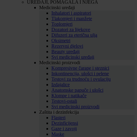
UREĐAJI, POMAGALA I NJEGA
Medicinski uređaji
Inhalatori i aspiratori
Tlakomjeri i manžete
Toplomjeri
Dozatori za lijekove
Difuzeri za eterična ulja
Oksimetri
Rezervni djelovi
Beauty uređaji
Svi medicinski uređaji
Medicinski proizvodi
Kompresivne čarape i steznici
Inkontinencija, ulošci i pelene
Testovi za trudnoću i ovulaciju
Izdajalice
Anatomske papuče i ulošci
Klompe i natikače
Testovi-ostali
Svi medicinski proizvodi
Zaštita i dezinfekcija
Flasteri
Dezinficijensi
Gaze i zavoji
Maske