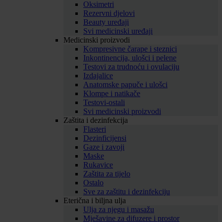
Oksimetri
Rezervni djelovi
Beauty uređaji
Svi medicinski uređaji
Medicinski proizvodi
Kompresivne čarape i steznici
Inkontinencija, ulošci i pelene
Testovi za trudnoću i ovulaciju
Izdajalice
Anatomske papuče i ulošci
Klompe i natikače
Testovi-ostali
Svi medicinski proizvodi
Zaštita i dezinfekcija
Flasteri
Dezinficijensi
Gaze i zavoji
Maske
Rukavice
Zaštita za tijelo
Ostalo
Sve za zaštitu i dezinfekciju
Eterična i biljna ulja
Ulja za njegu i masažu
Mješavine za difuzere i prostor