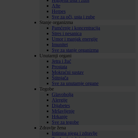
Higijena usta i zubi
Afte
Herpes
Sve za oči, usta i zube
Stanje organizma
Pamćenje i koncentracija
Stres i nesanica
Umor i manjak energije
Imunitet
Sve za stanje organizma
Unutarnji organi
Jetra i žuć
Prostata
Mokraćni sustav
Štitnjača
Sve za unutarnje organe
Tegobe
Glavobolja
Alergije
Dijabetes
Mršavljenje
Hrkanje
Sve za tegobe
Zdravlje žena
Intimna njega i zdravlje