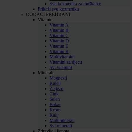
Sva kozmetika za muškarce
Prikaži svu kozmetiku
DODACI PREHRANI
Vitamini
Vitamin A
Vitamin B
Vitamin C
Vitamin D
Vitamin E
Vitamin K
Multivitamini
Vitamini za djecu
Svi vitamini
Minerali
Magnezij
Kalcij
Željezo
Cink
Selen
Bakar
Krom
Kalij
Multiminerali
Svi minerali
Zdravlje i ljepota