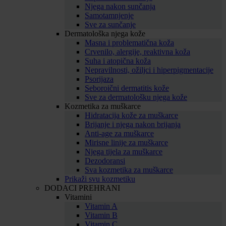
Njega nakon sunčanja
Samotamnjenje
Sve za sunčanje
Dermatološka njega kože
Masna i problematična koža
Crvenilo, alergije, reaktivna koža
Suha i atopična koža
Nepravilnosti, ožiljci i hiperpigmentacije
Psorijaza
Seboroični dermatitis kože
Sve za dermatološku njega kože
Kozmetika za muškarce
Hidratacija kože za muškarce
Brijanje i njega nakon brijanja
Anti-age za muškarce
Mirisne linije za muškarce
Njega tijela za muškarce
Dezodoransi
Sva kozmetika za muškarce
Prikaži svu kozmetiku
DODACI PREHRANI
Vitamini
Vitamin A
Vitamin B
Vitamin C