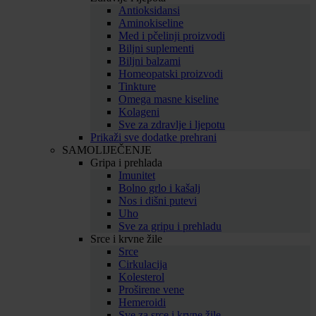
Antioksidansi
Aminokiseline
Med i pčelinji proizvodi
Biljni suplementi
Biljni balzami
Homeopatski proizvodi
Tinkture
Omega masne kiseline
Kolageni
Sve za zdravlje i ljepotu
Prikaži sve dodatke prehrani
SAMOLIJEČENJE
Gripa i prehlada
Imunitet
Bolno grlo i kašalj
Nos i dišni putevi
Uho
Sve za gripu i prehladu
Srce i krvne žile
Srce
Cirkulacija
Kolesterol
Proširene vene
Hemeroidi
Sve za srce i krvne žile