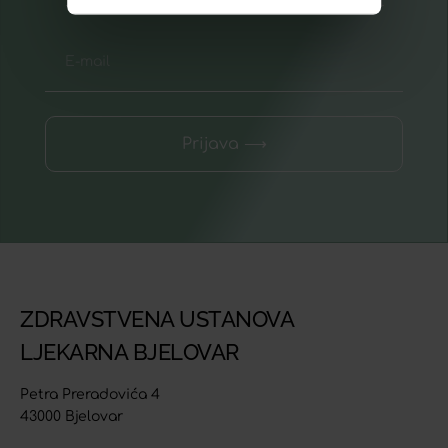
Prijava ⟶
ZDRAVSTVENA USTANOVA
LJEKARNA BJELOVAR
Petra Preradovića 4
43000 Bjelovar