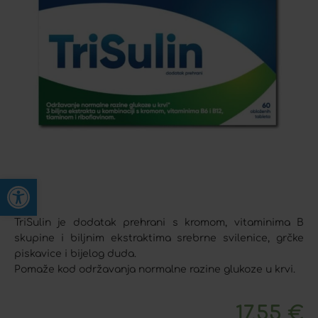
Open toolbar
TriSulin je dodatak prehrani s kromom, vitaminima B
skupine i biljnim ekstraktima srebrne svilenice, grčke
piskavice i bijelog duda.
Pomaže kod održavanja normalne razine glukoze u krvi.
17,55
€