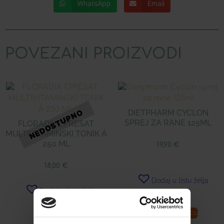
WhatsApp
Email
POVEZANI PROIZVODI
DIETPHARM CYCLON
SPREJ ZA RANE 125ML
FLORADIX EPRESAT
MULTIVITAMINSKI TONIK Á
250 ML
19,90
€
18,00
€
Dodaj u listu želja
Dodaj u listu želja
Pročitaj više
Dodaj u košaricu