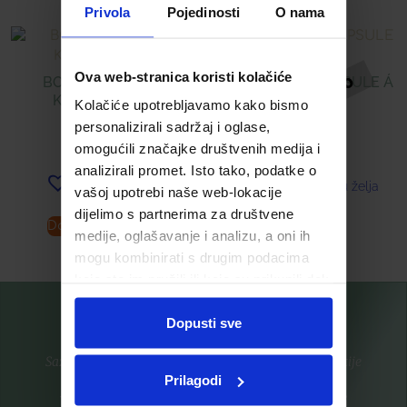
Privola
Pojedinosti
O nama
Ova web-stranica koristi kolačiće
BOULARDII (PHS)
ANTISKLERIN KAPSULE Á
KAPSULE Á 10
60
Kolačiće upotrebljavamo kako bismo
personalizirali sadržaj i oglase,
9,30
€
14,00
€
omogućili značajke društvenih medija i
analizirali promet. Isto tako, podatke o
Dodaj u listu želja
Dodaj u listu želja
vašoj upotrebi naše web-lokacije
dijelimo s partnerima za društvene
Dodaj u košaricu
Pročitaj više
medije, oglašavanje i analizu, a oni ih
mogu kombinirati s drugim podacima
koje ste im pružili ili koje su prikupili dok
ste upotrebljavali njihove usluge.
Dopusti sve
Saznajte prvi za nove proizvode i ekskluzivne promocije
Prilagodi
Prijavite se na listu za novosti