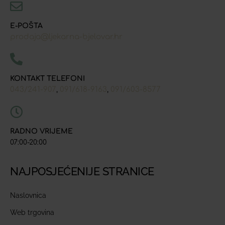
E-POŠTA
prodaja@ljekarna-bjelovar.hr
KONTAKT TELEFONI
043/241-907
091/618-9163
091/603-8577
,
,
RADNO VRIJEME
07:00-20:00
NAJPOSJEĆENIJE STRANICE
Naslovnica
Web trgovina