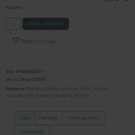
Na zalihi
Dodaj u košaricu
Dodaj u listu želja
EAN:
5906204023577
SKU (C šifra):
C028343
Dijabetes
Dodaci prehrani
Krom
Minerali
,
,
,
,
Kategorije:
Samoliječenje
Tegobe
Vitamin B
Vitamini
,
,
,
Opis
Pakiranje
Način uporabe
Upozorenja