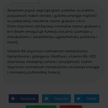
Simptomi poput osjećaja gladi, potrebe za slatkim,
pospanosti nakon obroka i gubitka energije najčešći
su pokazatelji narušene razine glukoze u krvi.
Krom doprinosi održavanju normalne razine glukoze u
krvi (krom omogućuje funkciju inzulina i pomaže u
metabolizmu i skladištenju ugljikohidrata, proteina i
masti).
Vitamin B6 doprinosi normalnom metabolizmu
bjelančevina i glikogena. riboflavin, vitamini B6 i B12
doprinose smanjenju umora i iscrpljenosti. tiamin
doprinosi normalnom metabolizmu stvaranja energije
i normalnoj psihološkoj funkciji.
Facebook
Telegram
Twitter