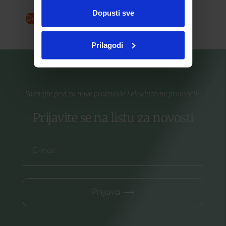
ste upotrebljavali njihove usluge.
Dopusti sve
Dodaj u košaricu
Pročitaj više
Prilagodi
Saznajte prvi za nove proizvode i ekskluzivne promocije
Prijavite se na listu za novosti
Prijava ⟶