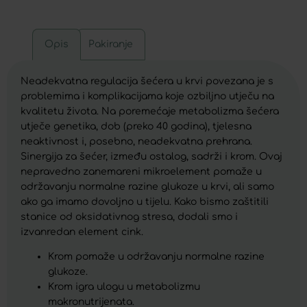
Opis
Pakiranje
Neadekvatna regulacija šećera u krvi povezana je s
problemima i komplikacijama koje ozbiljno utječu na
kvalitetu života. Na poremećaje metabolizma šećera
utječe genetika, dob (preko 40 godina), tjelesna
neaktivnost i, posebno, neadekvatna prehrana.
Sinergija za šećer, između ostalog, sadrži i krom. Ovaj
nepravedno zanemareni mikroelement pomaže u
održavanju normalne razine glukoze u krvi, ali samo
ako ga imamo dovoljno u tijelu. Kako bismo zaštitili
stanice od oksidativnog stresa, dodali smo i
izvanredan element cink.
Krom pomaže u održavanju normalne razine
glukoze.
Krom igra ulogu u metabolizmu
makronutrijenata.