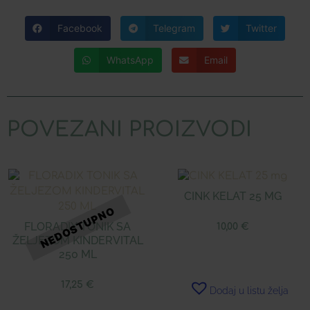
Facebook
Telegram
Twitter
WhatsApp
Email
POVEZANI PROIZVODI
CINK KELAT 25 MG
FLORADIX TONIK SA
10,00
€
ŽELJEZOM KINDERVITAL
250 ML
17,25
€
Dodaj u listu želja