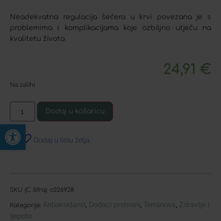
Neadekvatna regulacija šećera u krvi povezana je s
problemima i komplikacijama koje ozbiljno utječu na
kvalitetu života
24,91
€
Na zalihi
Dodaj u košaricu
Open toolbar
Dodaj u listu želja
SKU (C šifra):
c026928
Antioksidansi
Dodaci prehrani
Terranova
Zdravlje i
,
,
,
Kategorije:
ljepota