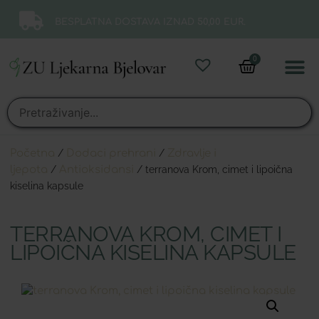
BESPLATNA DOSTAVA IZNAD 50,00 EUR.
0
Online 
Moj ra
Početna
/
Dodaci prehrani
/
Zdravlje i
ljepota
/
Antioksidansi
/ terranova Krom, cimet i lipoična
kiselina kapsule
TERRANOVA KROM, CIMET I
LIPOIČNA KISELINA KAPSULE