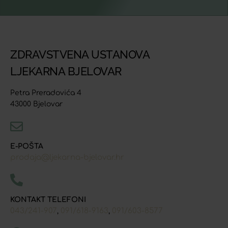
ZDRAVSTVENA USTANOVA
LJEKARNA BJELOVAR
Petra Preradovića 4
43000 Bjelovar
E-POŠTA
prodaja@ljekarna-bjelovar.hr
KONTAKT TELEFONI
043/241-907
091/618-9163
091/603-8577
,
,