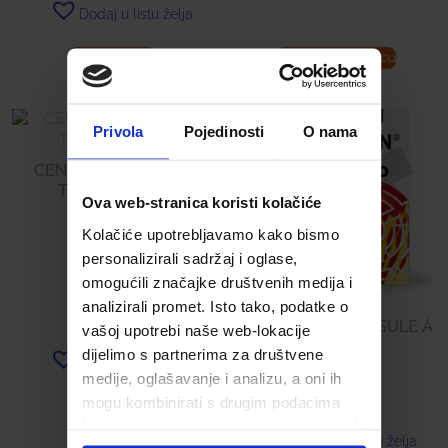
Dodaj u listu želja
Pročitaj više
Dodaj u košaricu
Privola
Pojedinosti
O nama
CENTRAVIT ENERGY
TABLETE Á 50
Ova web-stranica koristi kolačiće
Kolačiće upotrebljavamo kako bismo
18,99
€
personalizirali sadržaj i oglase,
omogućili značajke društvenih medija i
analizirali promet. Isto tako, podatke o
ANTISKLERIN KAPSULE Á
vašoj upotrebi naše web-lokacije
60
dijelimo s partnerima za društvene
Dodaj u listu želja
medije, oglašavanje i analizu, a oni ih
14,00
€
mogu kombinirati s drugim podacima
koje ste im pružili ili koje su prikupili dok
Dodaj u listu želja