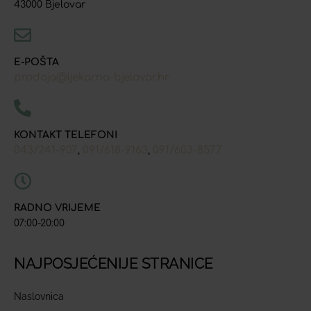
43000 Bjelovar
E-POŠTA
prodaja@ljekarna-bjelovar.hr
KONTAKT TELEFONI
043/241-907
091/618-9163
091/603-8577
,
,
RADNO VRIJEME
07:00-20:00
NAJPOSJEĆENIJE STRANICE
Naslovnica