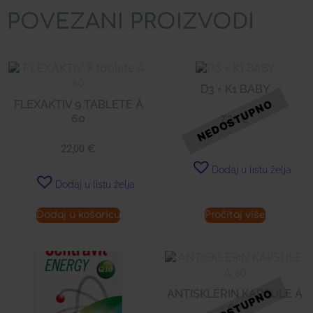
POVEZANI PROIZVODI
D3 + K1 BABY
FLEXAKTIV 9 TABLETE Á
60
7,26
€
22,00
€
Dodaj u listu želja
Dodaj u listu želja
Dodaj u košaricu
Pročitaj više
ANTISKLERIN KAPSULE Á
60