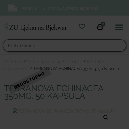
BESPLATNA DOSTAVA IZNAD 50,00 EUR.
0
Online 
Moj ra
Početna
/
Samoliječenje
/
Bio kutak
/
Bio biljni
suplementi
/ TERRANOVA ECHINACEA 350mg, 50 kapsula
TERRANOVA ECHINACEA
350MG, 50 KAPSULA