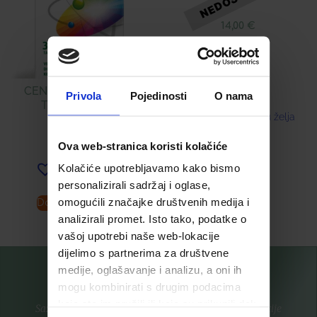
14,00
€
CENTRAVIT ENERGY
Privola
Pojedinosti
O nama
TABLETE Á 30
Dodaj u listu želja
14,41
€
Ova web-stranica koristi kolačiće
Kolačiće upotrebljavamo kako bismo
Dodaj u listu želja
personalizirali sadržaj i oglase,
omogućili značajke društvenih medija i
Dodaj u košaricu
Pročitaj više
analizirali promet. Isto tako, podatke o
vašoj upotrebi naše web-lokacije
dijelimo s partnerima za društvene
medije, oglašavanje i analizu, a oni ih
mogu kombinirati s drugim podacima
koje ste im pružili ili koje su prikupili dok
Saznajte prvi za nove proizvode i ekskluzivne promocije