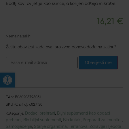
Bodljikavi cvijet je kao sunce, a korijen odbija mikrobe.
16,21
€
Nema na zalihi
Želite obavijest kada ovaj proizvod ponovo dođe na zalihu?
Obavijesti me
Open toolbar
EAN:
5060203793081
SKU (C šifra):
c027130
Dodaci prehrani
Biljni suplementi kao dodaci
,
Kategorije:
prehrani
Bio biljni suplementi
Bio kutak
Preparati za imunitet
,
,
,
,
Samoliječenje
Stanje organizma
Terranova
Zdravlje i ljepota
,
,
,