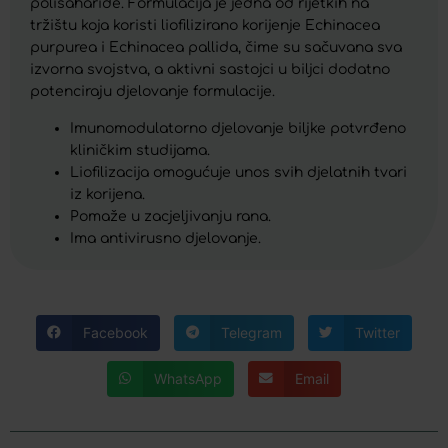
polisaharide. Formulacija je jedna od rijetkih na
tržištu koja koristi liofilizirano korijenje Echinacea
purpurea i Echinacea pallida, čime su sačuvana sva
izvorna svojstva, a aktivni sastojci u biljci dodatno
potenciraju djelovanje formulacije.
Imunomodulatorno djelovanje biljke potvrđeno
kliničkim studijama.
Liofilizacija omogućuje unos svih djelatnih tvari
iz korijena.
Pomaže u zacjeljivanju rana.
Ima antivirusno djelovanje.
Facebook
Telegram
Twitter
WhatsApp
Email