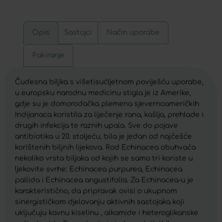
Opis
Sastojci
Način uporabe
Pakiranje
Čudesna biljka s višetisućljetnom poviješću uporabe,
u europsku narodnu medicinu stigla je iz Amerike,
gdje su je domorodačka plemena sjevernoameričkih
Indijanaca koristila za liječenje rana, kašlja, prehlade i
drugih infekcija te raznih upala. Sve do pojave
antibiotika u 20. stoljeću, bila je jedan od najčešće
korištenih biljnih lijekova. Rod Echinacea obuhvaća
nekoliko vrsta biljaka od kojih se samo tri koriste u
ljekovite svrhe: Echinacea purpurea, Echinacea
pallida i Echinacea angustifolia. Za Echinacea-u je
karakteristično, da pripravak ovisi o ukupnom
sinergističkom djelovanju aktivnih sastojaka koji
uključuju kavnu kiselinu , alkamide i heteroglikanske