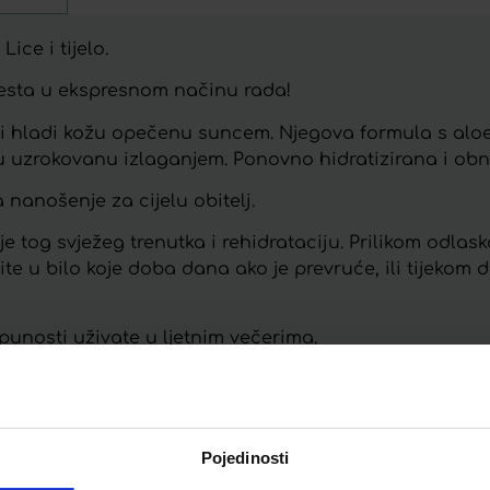
Lice i tijelo.
gesta u ekspresnom načinu rada!
 hladi kožu opečenu suncem. Njegova formula s aloe
uzrokovanu izlaganjem. Ponovno hidratizirana i obnov
 nanošenje za cijelu obitelj.
e tog svježeg trenutka i rehidrataciju. Prilikom odlask
ježite u bilo koje doba dana ako je prevruće, ili tijekom
punosti uživate u ljetnim večerima.
ojaka.
a od 25% reciklirane plastike! Ne zaboravite to razvrs
Pojedinosti