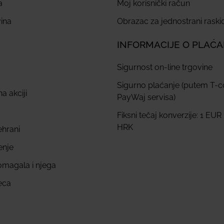
a
Moj korisnički račun
ina
Obrazac za jednostrani rask
INFORMACIJE O PLAĆ
Sigurnost on-line trgovine
Sigurno plaćanje (putem T-
a akciji
PayWaj servisa)
Fiksni tečaj konverzije: 1 EUR
HRK
ehrani
enje
omagala i njega
eca