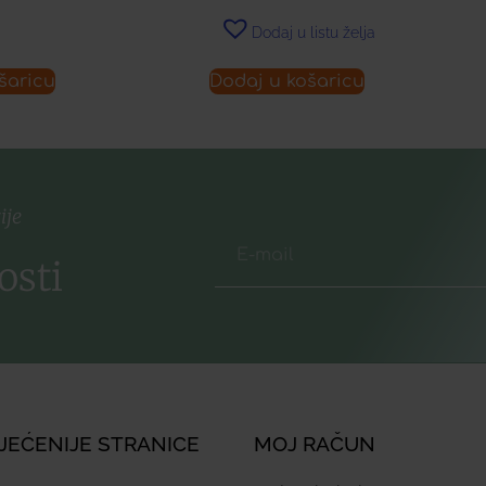
Dodaj u listu želja
šaricu
Dodaj u košaricu
ije
osti
JEĆENIJE STRANICE
MOJ RAČUN