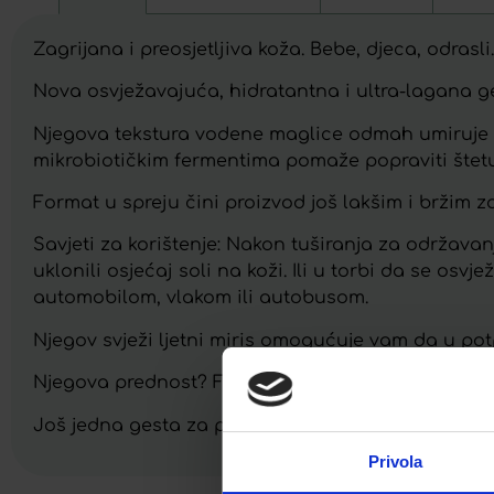
Zagrijana i preosjetljiva koža. Bebe, djeca, odrasli. 
Nova osvježavajuća, hidratantna i ultra-lagana 
Njegova tekstura vodene maglice odmah umiruje i
mikrobiotičkim fermentima pomaže popraviti štetu 
Format u spreju čini proizvod još lakšim i bržim za
Savjeti za korištenje: Nakon tuširanja za održavanj
uklonili osjećaj soli na koži. Ili u torbi da se osv
automobilom, vlakom ili autobusom.
Njegov svježi ljetni miris omogućuje vam da u pot
Njegova prednost? Formula sa 96% prirodnih sast
Još jedna gesta za planet: njegova je boca izrađen
Privola