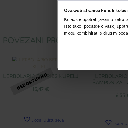
Ova web-stranica koristi kolač
Facebook
Kolačiće upotrebljavamo kako bis
Isto tako, podatke o vašoj upotr
mogu kombinirati s drugim podacim
POVEZANI PROIZVODI
LERBOLARIO BERRIES KUPELJ
LERBOLARIO
ŠAMPON ZA T
15,47
€
16,55
Dodaj u listu želja
Dodaj u 