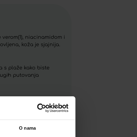
 verom(1), niacinamidom i
ljena, koža je sjajnija.
a s plaže kako biste
 dugih putovanja
tati.
O nama