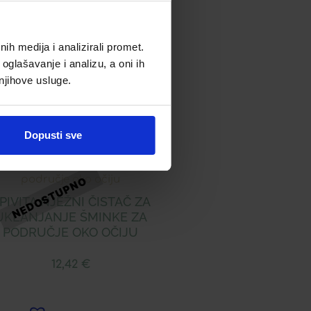
h medija i analizirali promet.
oglašavanje i analizu, a oni ih
 njihove usluge.
Dopusti sve
PIVITA NJEŽNI ČISTAČ ZA
UKLANJANJE ŠMINKE ZA
PODRUČJE OKO OČIJU
12,42
€