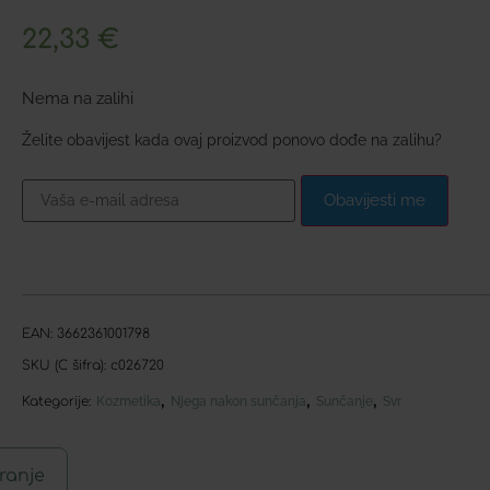
22,33
€
Nema na zalihi
Želite obavijest kada ovaj proizvod ponovo dođe na zalihu?
Obavijesti me
EAN:
3662361001798
SKU (C šifra):
c026720
,
,
,
Kategorije:
Kozmetika
Njega nakon sunčanja
Sunčanje
Svr
ranje