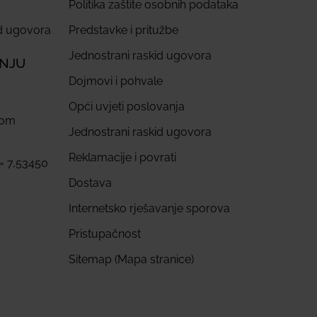
Politika zaštite osobnih podataka
id ugovora
Predstavke i pritužbe
Jednostrani raskid ugovora
ANJU
Dojmovi i pohvale
Opći uvjeti poslovanja
com
Jednostrani raskid ugovora
Reklamacije i povrati
 = 7,53450
Dostava
Internetsko rješavanje sporova
Pristupačnost
Sitemap (Mapa stranice)