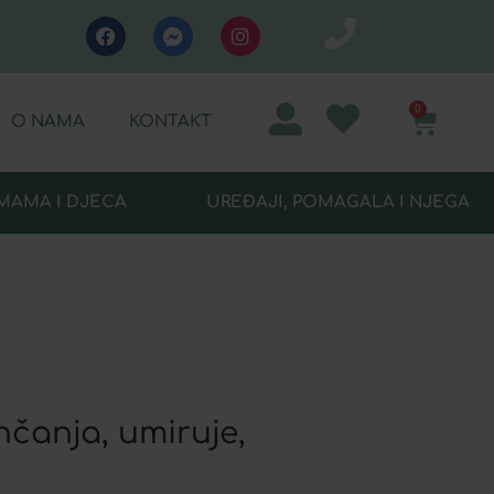
0
O NAMA
KONTAKT
MAMA I DJECA
UREĐAJI, POMAGALA I NJEGA
nčanja, umiruje,