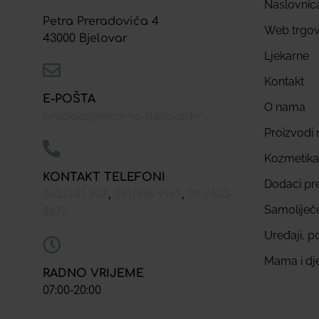
Naslovnic
Petra Preradovića 4
Web trgov
43000 Bjelovar
Ljekarne
Kontakt
E-POŠTA
O nama
prodaja@ljekarna-bjelovar.hr
Proizvodi n
Kozmetika
KONTAKT TELEFONI
Dodaci pr
,
,
043/241-907
091/618-9163
091/603-
Samoliječ
8577
Uređaji, p
Mama i dj
RADNO VRIJEME
07:00-20:00