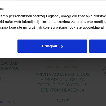
iće
Telegram
Twitter
WhatsApp
Email
mo personalizirali sadržaj i oglase, omogućili značajke društveni
ebi naše web-lokacije dijelimo s partnerima za društvene medije, 
a koje ste im pružili ili koje su prikupili dok ste upotrebljavali
Prilagodi
 BAOBAB
UŠIRANJE
A
APIVITA AQUA BEELICIOUS
€
HIDRATANTNI GEL ZA
PODRUČJE OKO OČIJU S
EFEKTOM HLAĐENJA
24,91
€
listu želja