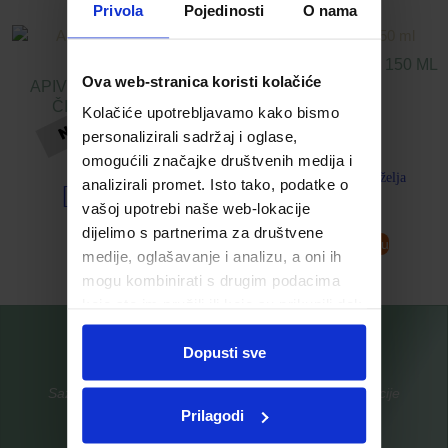
Privola
Pojedinosti
O nama
IRIX FORTE SPREJ 150 ML
Ova web-stranica koristi kolačiće
APIVITA CRNI GEL ZA
ČIŠĆENJE LICA
18,58
€
Kolačiće upotrebljavamo kako bismo
personalizirali sadržaj i oglase,
16,89
€
omogućili značajke društvenih medija i
Dodaj u listu želja
analizirali promet. Isto tako, podatke o
Dodaj u listu želja
vašoj upotrebi naše web-lokacije
dijelimo s partnerima za društvene
Pročitaj više
Dodaj u košaricu
medije, oglašavanje i analizu, a oni ih
mogu kombinirati s drugim podacima
koje ste im pružili ili koje su prikupili dok
ste upotrebljavali njihove usluge.
Dopusti sve
Saznajte prvi za nove proizvode i ekskluzivne promocije
Prilagodi
Prijavite se na listu za novosti