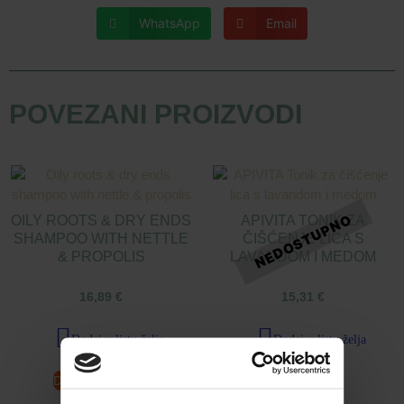
WhatsApp
Email
POVEZANI PROIZVODI
OILY ROOTS & DRY ENDS
APIVITA TONIK ZA
SHAMPOO WITH NETTLE
ČIŠĆENJE LICA S
& PROPOLIS
LAVANDOM I MEDOM
16,89
€
15,31
€
Dodaj u listu želja
Dodaj u listu želja
Dodaj u košaricu
Pročitaj više