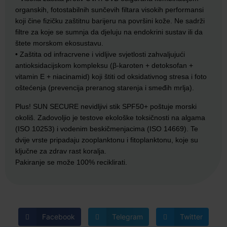
organskih, fotostabilnih sunčevih filtara visokih performansi
koji čine fizičku zaštitnu barijeru na površini kože. Ne sadrži
filtre za koje se sumnja da djeluju na endokrini sustav ili da
štete morskom ekosustavu.
• Zaštita od infracrvene i vidljive svjetlosti zahvaljujući
antioksidacijskom kompleksu (β-karoten + detoksofan +
vitamin E + niacinamid) koji štiti od oksidativnog stresa i foto
oštećenja (prevencija preranog starenja i smeđih mrlja).
Plus! SUN SECURE nevidljivi stik SPF50+ poštuje morski
okoliš. Zadovoljio je testove ekološke toksičnosti na algama
(ISO 10253) i vodenim beskičmenjacima (ISO 14669). Te
dvije vrste pripadaju zooplanktonu i fitoplanktonu, koje su
ključne za zdrav rast koralja.
Pakiranje se može 100% reciklirati.
Facebook
Telegram
Twitter