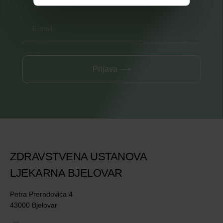
Prijava ⟶
ZDRAVSTVENA USTANOVA
LJEKARNA BJELOVAR
Petra Preradovića 4
43000 Bjelovar