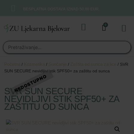
BESPLATNA DOSTAVA IZNAD 50,00 EUR.
0
Online t
Moj rač
Početna
Kozmetika
Sunčanje
Zaštita od sunca za lice
/
/
/
/ SVR
SUN SECURE nevidljivi stik SPF50+ za zaštitu od sunca
SVR SUN SECURE
NEVIDLJIVI STIK SPF50+ ZA
ZAŠTITU OD SUNCA