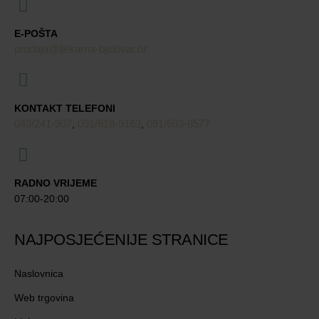
E-POŠTA
prodaja@ljekarna-bjelovar.hr
KONTAKT TELEFONI
043/241-907
091/618-9163
091/603-8577
,
,
RADNO VRIJEME
07:00-20:00
NAJPOSJEĆENIJE STRANICE
Naslovnica
Web trgovina