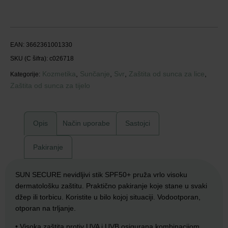
EAN:
3662361001330
SKU (C šifra):
c026718
Kozmetika
,
Sunčanje
,
Svr
,
Zaštita od sunca za lice
,
Kategorije:
Zaštita od sunca za tijelo
Opis
Način uporabe
Sastojci
Pakiranje
SUN SECURE nevidljivi stik SPF50+ pruža vrlo visoku
dermatološku zaštitu. Praktično pakiranje koje stane u svaki
džep ili torbicu. Koristite u bilo kojoj situaciji. Vodootporan,
otporan na trljanje.
• Visoka zaštita protiv UVA i UVB osigurana kombinacijom