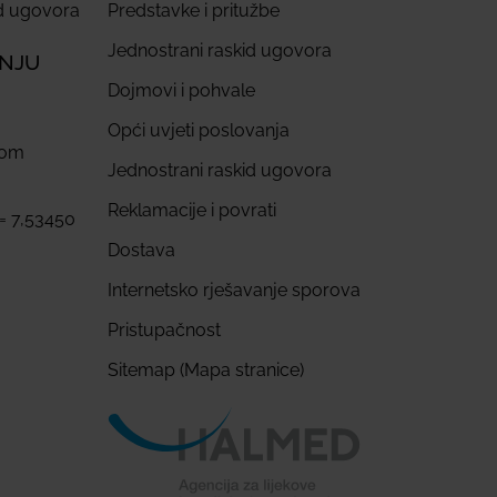
id ugovora
Predstavke i pritužbe
Jednostrani raskid ugovora
ANJU
Dojmovi i pohvale
Opći uvjeti poslovanja
com
Jednostrani raskid ugovora
Reklamacije i povrati
 = 7,53450
Dostava
Internetsko rješavanje sporova
Pristupačnost
Sitemap (Mapa stranice)