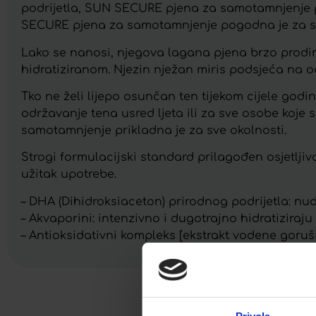
podrijetla, SUN SECURE pjena za samotamnjenje 
SECURE pjena za samotamnjenje pogodna je za sve 
Lako se nanosi, njegova lagana pjena brzo prodi
hidratiziranom. Njezin nježan miris podsjeća na odm
Tko ne želi lijepo osunčan ten tijekom cijele god
održavanje tena usred ljeta ili za sve osobe koj
samotamnjenje prikladna je za sve okolnosti.
Strogi formulacijski standard prilagođen osjetlj
užitak upotrebe.
– DHA (Dihidroksiaceton) prirodnog podrijetla: nud
– Akvaporini: intenzivno i dugotrajno hidratiziraju
– Antioksidativni kompleks [ekstrakt vodene gorušice
Facebook