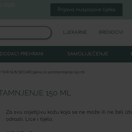
 50,00
Prijava nuspojave lijeka
LJEKARNE
BRENDOVI
DODACI PREHRANI
SAMOLIJEČENJE
/ SVR SUN SECURE pjena za samotamnjenje 150 ml
TAMNJENJE 150 ML
Za svu osjetljivu kožu koja se ne može ili ne želi iz
odrasli. Lice i tijelo.