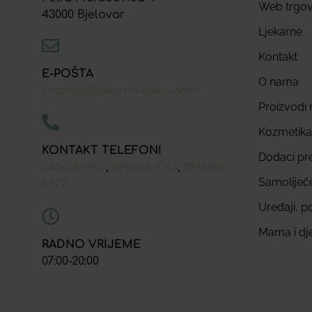
Web trgov
43000 Bjelovar
Ljekarne
Kontakt
E-POŠTA
O nama
prodaja@ljekarna-bjelovar.hr
Proizvodi n
Kozmetika
KONTAKT TELEFONI
Dodaci pr
,
,
043/241-907
091/618-9163
091/603-
Samoliječ
8577
Uređaji, p
Mama i dj
RADNO VRIJEME
07:00-20:00