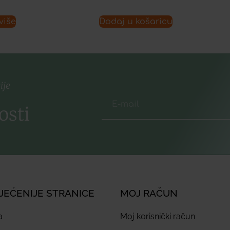
više
Dodaj u košaricu
ije
osti
JEĆENIJE STRANICE
MOJ RAČUN
a
Moj korisnički račun