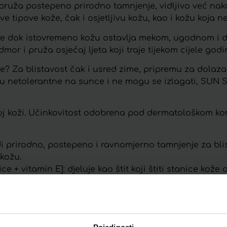
pruža postepeno prirodno tamnjenje, vidljivo već na
tipove kože, čak i osjetljivu kožu, kao i kožu koja n
re dok istovremeno kožu ostavlja mekom, ugodnom i 
or i pruža osjećaj ljeta koji traje tijekom cijele godi
ine? Za blistavost čak i usred zime, pripremu za dola
e su netolerantne na sunce i ne mogu se izlagati, SUN
ivoj koži. Učinkovitost odobrena pod dermatološkom k
i prirodno, postepeno i ravnomjerno tamnjenje za blist
 kožu.
 + vitamin E]: djeluje kao štit koji štiti stanice kože
Telegram
Twitter
WhatsApp
Email