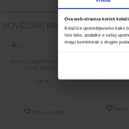
Privola
Ova web-stranica koristi kolač
POVEZANI PROIZVODI
Kolačiće upotrebljavamo kako bis
Isto tako, podatke o vašoj upotr
mogu kombinirati s drugim podacim
APIVITA ŠAMPON PROTIV
LERBOLARIO BER
SUHE PRHUTI
15,47
16,89
€
Dodaj u 
Dodaj u listu želja