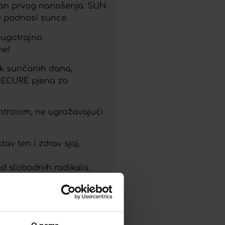
kon prvog nanošenja. SUN
e podnosi sunce.
dugotrajno
ne!
zak sunčanih dana,
 SECURE pjena za
ontrolom, ne ugrožavajući
av ten i zdrav sjaj.
 od slobodnih radikala.