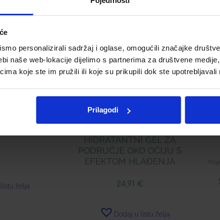
Pojedinosti
iće
mo personalizirali sadržaj i oglase, omogućili značajke društveni
ebi naše web-lokacije dijelimo s partnerima za društvene medije, 
a koje ste im pružili ili koje su prikupili dok ste upotrebljavali
RIES KUPELJ
Prilagodi
A
M
€
APIVITA AQUA BEELICIOUS
HIDRATANTNI GEL ZA
PODRUČJE OKO OČIJU S
EFEKTOM HLAĐENJA
Naj
24,91
€
listu želja
Dodaj u listu želja