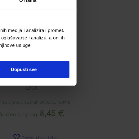
O nama
h medija i analizirali promet.
oglašavanje i analizu, a oni ih
 njihove usluge.
Akcija!
Dopusti sve
PIVITA GEL ZA UMIVANJE
ASNE I MJEŠOVITE KOŽE
LICA
niža cijena u zadnjih 30 dana:
16,89
€
8,45
€
Snižena cijena:
Dodaj u listu želja