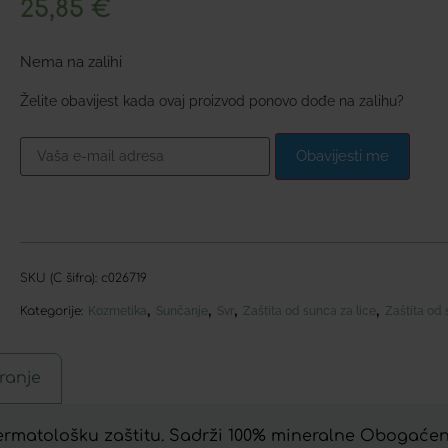
25,85
€
Nema na zalihi
Želite obavijest kada ovaj proizvod ponovo dođe na zalihu?
Obavijesti me
SKU (C šifra):
c026719
,
,
,
,
Kategorije:
Kozmetika
Sunčanje
Svr
Zaštita od sunca za lice
Zaštita od 
ranje
ermatološku zaštitu. Sadrži 100% mineralne Obogać