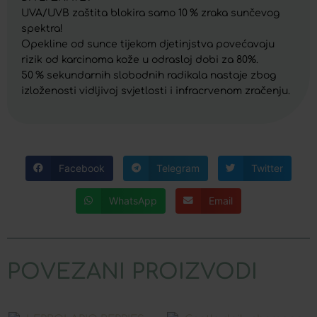
UVA/UVB zaštita blokira samo 10 % zraka sunčevog
spektra!
Opekline od sunce tijekom djetinjstva povećavaju
rizik od karcinoma kože u odrasloj dobi za 80%.
50 % sekundarnih slobodnih radikala nastaje zbog
izloženosti vidljivoj svjetlosti i infracrvenom zračenju.
Facebook
Telegram
Twitter
WhatsApp
Email
POVEZANI PROIZVODI