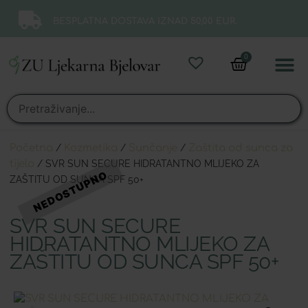
BESPLATNA DOSTAVA IZNAD 50,00 EUR.
0
Online 
Moj ra
Početna
/
Kozmetika
/
Sunčanje
/
Zaštita od sunca za
tijelo
/ SVR SUN SECURE HIDRATANTNO MLIJEKO ZA
ZAŠTITU OD SUNCA SPF 50+
SVR SUN SECURE
HIDRATANTNO MLIJEKO ZA
ZAŠTITU OD SUNCA SPF 50+