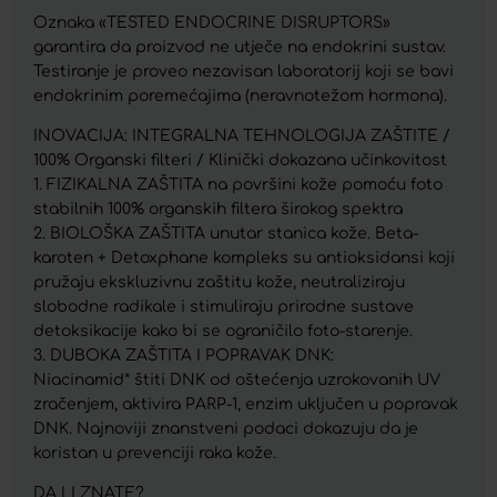
Oznaka «TESTED ENDOCRINE DISRUPTORS»
garantira da proizvod ne utječe na endokrini sustav.
Testiranje je proveo nezavisan laboratorij koji se bavi
endokrinim poremećajima (neravnotežom hormona).
INOVACIJA: INTEGRALNA TEHNOLOGIJA ZAŠTITE /
100% Organski filteri / Klinički dokazana učinkovitost
1. FIZIKALNA ZAŠTITA na površini kože pomoću foto
stabilnih 100% organskih filtera širokog spektra
2. BIOLOŠKA ZAŠTITA unutar stanica kože. Beta-
karoten + Detoxphane kompleks su antioksidansi koji
pružaju ekskluzivnu zaštitu kože, neutraliziraju
slobodne radikale i stimuliraju prirodne sustave
detoksikacije kako bi se ograničilo foto-starenje.
3. DUBOKA ZAŠTITA I POPRAVAK DNK:
Niacinamid* štiti DNK od oštećenja uzrokovanih UV
zračenjem, aktivira PARP-1, enzim uključen u popravak
DNK. Najnoviji znanstveni podaci dokazuju da je
koristan u prevenciji raka kože.
DA LI ZNATE?