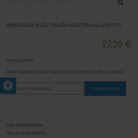
HIDRATIZIRA KOŽU I PRUŽA DUGOTRAJNU ZAŠTITU
27,20
€
Nema na zalihi
Želite obavijest kada ovaj proizvod ponovo dođe na zalihu?
Open toolbar
Obavijesti me
EAN:
3662361001996
SKU (C šifra):
c026715