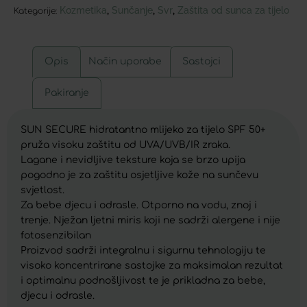
Kozmetika
Sunčanje
Svr
Zaštita od sunca za tijelo
,
,
,
Kategorije:
Opis
Način uporabe
Sastojci
Pakiranje
SUN SECURE hidratantno mlijeko za tijelo SPF 50+
pruža visoku zaštitu od UVA/UVB/IR zraka.
Lagane i nevidljive teksture koja se brzo upija
pogodno je za zaštitu osjetljive kože na sunčevu
svjetlost.
Za bebe djecu i odrasle. Otporno na vodu, znoj i
trenje. Nježan ljetni miris koji ne sadrži alergene i nije
fotosenzibilan
Proizvod sadrži integralnu i sigurnu tehnologiju te
visoko koncentrirane sastojke za maksimalan rezultat
i optimalnu podnošljivost te je prikladna za bebe,
djecu i odrasle.