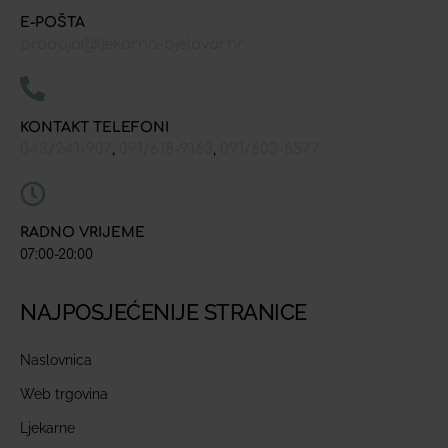
E-POŠTA
prodaja@ljekarna-bjelovar.hr
KONTAKT TELEFONI
043/241-907
091/618-9163
091/603-8577
,
,
RADNO VRIJEME
07:00-20:00
NAJPOSJEĆENIJE STRANICE
Naslovnica
Web trgovina
Ljekarne