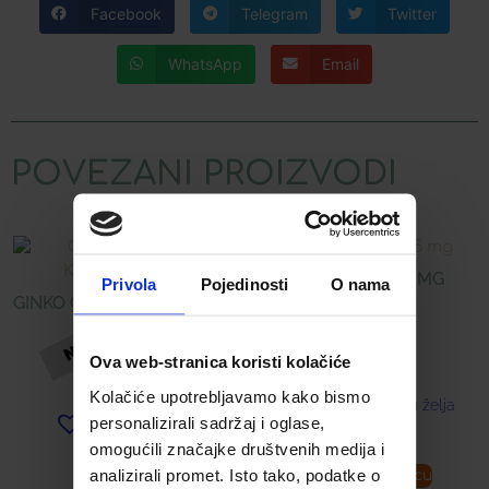
Facebook
Telegram
Twitter
WhatsApp
Email
POVEZANI PROIZVODI
CINK KELAT 25 MG
Privola
Pojedinosti
O nama
GINKO OMEGA KAPSULE Á
30
10,00
€
Ova web-stranica koristi kolačiće
14,10
€
Kolačiće upotrebljavamo kako bismo
Dodaj u listu želja
personalizirali sadržaj i oglase,
Dodaj u listu želja
omogućili značajke društvenih medija i
analizirali promet. Isto tako, podatke o
Pročitaj više
Dodaj u košaricu