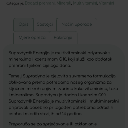
Dodaci prehrani
Minerali
Multivitamini
Vitamini
,
,
,
Kategorije:
Opis
Sastojci
Način uporabe
Mjere opreza
Pakiranje
Supradyn® Energija je multivitaminski pripravak s
mineralima i koenzimom Q10, koji služi kao dodatak
prehrani tijekom cijeloga dana.
Temelj Supradyna je cjelovita suvremena formulacija
oblikovana prema potrebama našeg organizma za
ključnim mikrohranjivim tvarima kako vitaminima, tako
i mineralima. Supradynu je dodan i koenzim Q10.
Supradyn® Energija je multivitaminski i multimineralni
pripravak posebno prilagođen potrebama odraslih
osoba i mladih starijih od 14 godina.
Preporuča se za sprječavanje ili otklanjanje