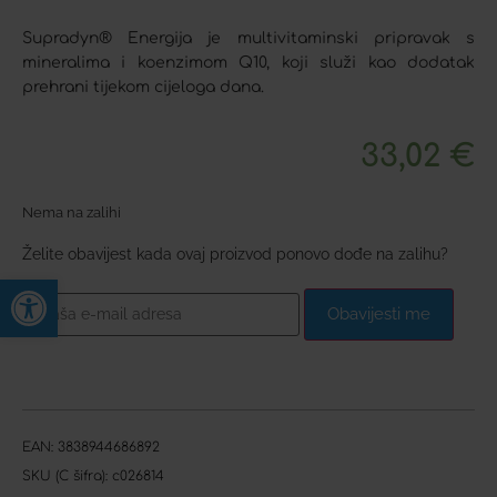
Supradyn® Energija je multivitaminski pripravak s
mineralima i koenzimom Q10, koji služi kao dodatak
prehrani tijekom cijeloga dana.
33,02
€
Nema na zalihi
Želite obavijest kada ovaj proizvod ponovo dođe na zalihu?
Open toolbar
Obavijesti me
EAN:
3838944686892
SKU (C šifra):
c026814