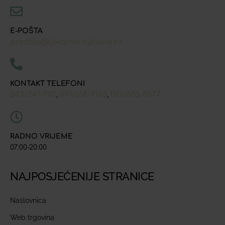
E-POŠTA
prodaja@ljekarna-bjelovar.hr
KONTAKT TELEFONI
043/241-907
091/618-9163
091/603-8577
,
,
RADNO VRIJEME
07:00-20:00
NAJPOSJEĆENIJE STRANICE
Naslovnica
Web trgovina