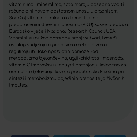
vitaminima i mineralima, zato moraju posebno voditi
računa o njihovom dostatnom unosu u organizam.
Sadržaj vitamina i minerala temelji se na
preporučenim dnevnim unosima (PDU) kakve predlažu
Europsko vijeće i National Research Council USA.
Vitamini su nužno potrebne hranjive tvari. Između
ostalog sudjeluju u procesima metabolizma i
reguliraju ih. Tako npr. biotin pomaže kod
metabolizma bjelančevina, ugljikohidrata i masnoća,
vitamin C ima važnu ulogu pri nastajanju kolagena za
normalno djelovanje kože, a pantotenska kiselina pri
sintezi i metabolizmu pojedinih prenositelja živčanih
impulsa.