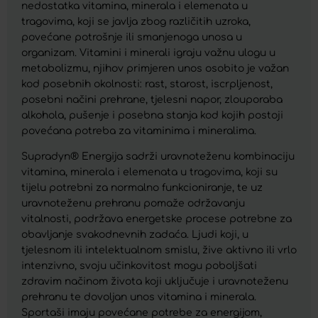
nedostatka vitamina, minerala i elemenata u
tragovima, koji se javlja zbog različitih uzroka,
povećane potrošnje ili smanjenoga unosa u
organizam. Vitamini i minerali igraju važnu ulogu u
metabolizmu, njihov primjeren unos osobito je važan
kod posebnih okolnosti: rast, starost, iscrpljenost,
posebni načini prehrane, tjelesni napor, zlouporaba
alkohola, pušenje i posebna stanja kod kojih postoji
povećana potreba za vitaminima i mineralima.
Supradyn® Energija sadrži uravnoteženu kombinaciju
vitamina, minerala i elemenata u tragovima, koji su
tijelu potrebni za normalno funkcioniranje, te uz
uravnoteženu prehranu pomaže održavanju
vitalnosti, podržava energetske procese potrebne za
obavljanje svakodnevnih zadaća. Ljudi koji, u
tjelesnom ili intelektualnom smislu, žive aktivno ili vrlo
intenzivno, svoju učinkovitost mogu poboljšati
zdravim načinom života koji uključuje i uravnoteženu
prehranu te dovoljan unos vitamina i minerala.
Sportaši imaju povećane potrebe za energijom,