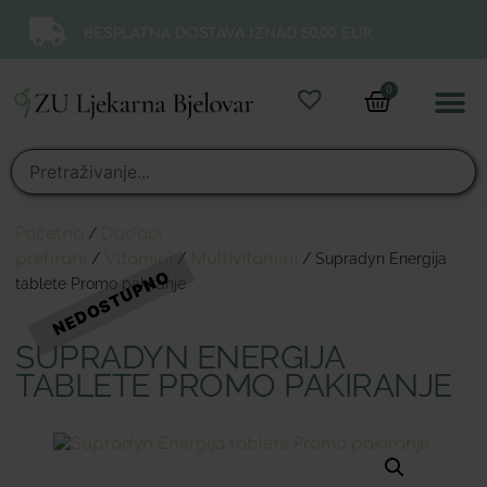
BESPLATNA DOSTAVA IZNAD 50,00 EUR.
0
Online 
Moj ra
Početna
/
Dodaci
prehrani
/
Vitamini
/
Multivitamini
/ Supradyn Energija
tablete Promo pakiranje
SUPRADYN ENERGIJA
TABLETE PROMO PAKIRANJE