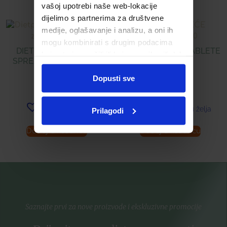
vašoj upotrebi naše web-lokacije
dijelimo s partnerima za društvene
medije, oglašavanje i analizu, a oni ih
mogu kombinirati s drugim podacima
DIETPHARM CYCLON
C 1000 ŠUMEĆE TABLETE
koje ste im pružili ili koje su prikupili dok
SPREJ ZA RANE 125ML
Á 20
ste upotrebljavali njihove usluge.
Dopusti sve
19,90
€
7,98
€
Dodaj u listu želja
Dodaj u listu želja
Prilagodi
Dodaj u košaricu
Dodaj u košaricu
Saznajte prvi za nove proizvode i ekskluzivne promocije