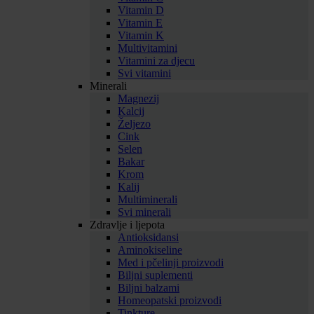
Vitamin D
Vitamin E
Vitamin K
Multivitamini
Vitamini za djecu
Svi vitamini
Minerali
Magnezij
Kalcij
Željezo
Cink
Selen
Bakar
Krom
Kalij
Multiminerali
Svi minerali
Zdravlje i ljepota
Antioksidansi
Aminokiseline
Med i pčelinji proizvodi
Biljni suplementi
Biljni balzami
Homeopatski proizvodi
Tinkture