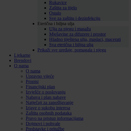
Rukavice
Zaštita za tijelo
Ostalo
Sve za zaštitu i dezinfekciju
Eterična i biljna ulja
Ulja za njegu i masažu
Mješavine za difuzere i prostor
Hladno tiještena ulja, maslaci, macerati
Sva eterična i biljna ulja
Prikaži sve uređaje, pomagala i njegu
Ljekarne
Brendovi
O nama
O nama
Upravno vijeće
Propisi
Financijski plan
Izvješće o poslovanju
Nabava i plan nabave
Natječaji za zapošljavanje
Izjave o sukobu interesa
Zaštita osobnih podataka
Pravo na pristup informacijama
Dojmovi i pohvale
Predstavke i pritužbe