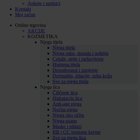
Ankete i upitnici
Kontakt
Moj račun
Online trgovina
AKCIJE
KOZMETIKA
Njega tijela
Njega tijela
Njega ruku, stopala i noktiju
Celulit, strije i mršavljenje
Higijena tijela
Dezodoransi i znojenje
Dermatitis, iritacije, suha koža
Sve za njegu tijela
Njega lica
Čišćenje lica
Hidratacija lica
Anti-age njega
Noćna njega
Njega oko očiju
Njega usana
Maske i pilinzi
BB i CC tonirane kreme
Sve za njegu lica