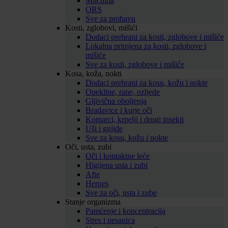
Mučnina
ORS
Sve za probavu
Kosti, zglobovi, mišići
Dodaci prehrani za kosti, zglobove i mišiće
Lokalna primjena za kosti, zglobove i
mišiće
Sve za kosti, zglobove i mišiće
Kosa, koža, nokti
Dodaci prehrani za kosu, kožu i nokte
Opekline, rane, ozljede
Gljivična oboljenja
Bradavice i kurje oči
Komarci, krpelji i drugi insekti
Uši i gnjide
Sve za kosu, kožu i nokte
Oči, usta, zubi
Oči i kontaktne leće
Higijena usta i zubi
Afte
Herpes
Sve za oči, usta i zube
Stanje organizma
Pamćenje i koncentracija
Stres i nesanica