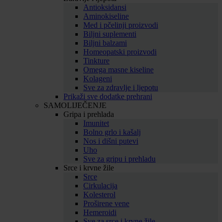
Antioksidansi
Aminokiseline
Med i pčelinji proizvodi
Biljni suplementi
Biljni balzami
Homeopatski proizvodi
Tinkture
Omega masne kiseline
Kolageni
Sve za zdravlje i ljepotu
Prikaži sve dodatke prehrani
SAMOLIJEČENJE
Gripa i prehlada
Imunitet
Bolno grlo i kašalj
Nos i dišni putevi
Uho
Sve za gripu i prehladu
Srce i krvne žile
Srce
Cirkulacija
Kolesterol
Proširene vene
Hemeroidi
Sve za srce i krvne žile