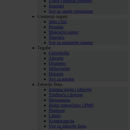
Umor i manjak energije
Imunitet
Sve za stanje organizma
Unutarnji organi
Jetra i žuć
Prostata
Mokraćni sustav
Štitnjača
Sve za unutarnje organe
Tegobe
Glavobolja
Alergije
Dijabetes
Mršavljenje
Hrkanje
Sve za tegobe
Zdravlje žena
Intimna njega i zdravlje
Trudnoća i dojenje
Menopauza
Bolne mjesečnice i PMS
Plodnost
Libido
Kontracepcija
Sve za zdravlje žena