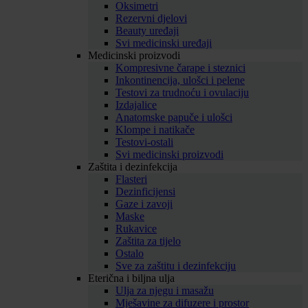
Oksimetri
Rezervni djelovi
Beauty uređaji
Svi medicinski uređaji
Medicinski proizvodi
Kompresivne čarape i steznici
Inkontinencija, ulošci i pelene
Testovi za trudnoću i ovulaciju
Izdajalice
Anatomske papuče i ulošci
Klompe i natikače
Testovi-ostali
Svi medicinski proizvodi
Zaštita i dezinfekcija
Flasteri
Dezinficijensi
Gaze i zavoji
Maske
Rukavice
Zaštita za tijelo
Ostalo
Sve za zaštitu i dezinfekciju
Eterična i biljna ulja
Ulja za njegu i masažu
Mješavine za difuzere i prostor