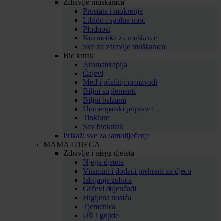
Zdravlje muškaraca
Prostata i mokrenje
Libido i spolna moć
Plodnost
Kozmetika za muškarce
Sve za zdravlje muškaraca
Bio kutak
Aromaterapija
Čajevi
Med i pčelinji proizvodi
Biljni suplementi
Biljni balzami
Homeopatski pripravci
Tinkture
Sav biokutak
Prikaži sve za samoliječenje
MAMA I DJECA
Zdravlje i njega djeteta
Njega djeteta
Vitamini i dodaci prehrani za djecu
Izbijanje zubića
Grčevi dojenčadi
Higijena nosića
Tjemenica
Uši i gnjide