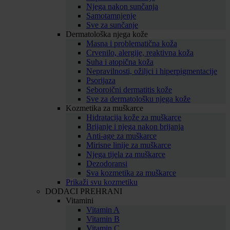
Njega nakon sunčanja
Samotamnjenje
Sve za sunčanje
Dermatološka njega kože
Masna i problematična koža
Crvenilo, alergije, reaktivna koža
Suha i atopična koža
Nepravilnosti, ožiljci i hiperpigmentacije
Psorijaza
Seboroični dermatitis kože
Sve za dermatološku njega kože
Kozmetika za muškarce
Hidratacija kože za muškarce
Brijanje i njega nakon brijanja
Anti-age za muškarce
Mirisne linije za muškarce
Njega tijela za muškarce
Dezodoransi
Sva kozmetika za muškarce
Prikaži svu kozmetiku
DODACI PREHRANI
Vitamini
Vitamin A
Vitamin B
Vitamin C