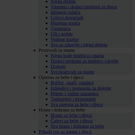
Njega djeteta
Vitamini i dodaci prehrani za djecu
Izbijanje zubića
Grčevi dojenčadi
Higijena nosića
Tjemenica
Uši i gnjide
Vodene kozice
Sve za zdravlje i njegu djeteta
Proizvodi za mame
Njega kože trudnica i mama
Dodaci prehrani za trudnice i dojilje
Dojenje
Svi proizvodi za mame
Oprema za bebe i djecu
Bočice, sisači, varalice
Izdajalice i pomagala za dojenje
Pelene i vlažne maramice
Toplomjeri i termometri
Sva oprema za bebe i djecu
Hrana i dohrana za bebe
Hrana za bebe i djecu
Čajevi za bebe i djecu
Sva hrana i dohrana za bebe
Prikaži sve za mamu i djecu