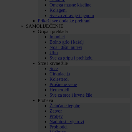
Omega masne kiseline
Kolageni
Sve za zdravlje i ljepotu
Prikaži sve dodatke prehrani
SAMOLIJEČENJE
Gripa i prehlada
Imunitet
Bolno grlo i kašalj
Nos i dišni putevi
Uho
Sve za gripu i prehladu
Srce i krvne žile
Srce
Cirkulacija
Kolesterol
Proširene vene
Hemeroidi
Sve za srce i krvne žile
Probava
Želučane tegobe
Zatvor
Proljev
Nadutost i vjetrovi
Probiotici