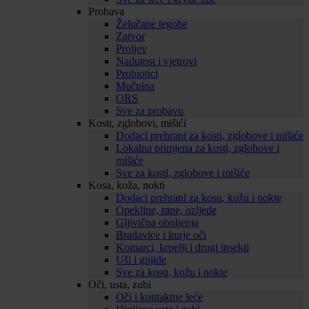
Probava
Želučane tegobe
Zatvor
Proljev
Nadutost i vjetrovi
Probiotici
Mučnina
ORS
Sve za probavu
Kosti, zglobovi, mišići
Dodaci prehrani za kosti, zglobove i mišiće
Lokalna primjena za kosti, zglobove i
mišiće
Sve za kosti, zglobove i mišiće
Kosa, koža, nokti
Dodaci prehrani za kosu, kožu i nokte
Opekline, rane, ozljede
Gljivična oboljenja
Bradavice i kurje oči
Komarci, krpelji i drugi insekti
Uši i gnjide
Sve za kosu, kožu i nokte
Oči, usta, zubi
Oči i kontaktne leće