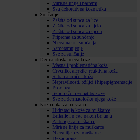
Mirisne linije i parfemi
Sva dekorativna kozmetika
Sunčanje
Zaštita od sunca za lice
Zaštita od sunca za tijelo
Zaštita od sunca za djecu
Priprema za sunčanje
Njega nakon sunčanja
Samotamnjenje
Sve za sunčanje
Dermatološka njega kože
Masna i problematična koža
Crvenilo, alergije, reaktivna koža
Suha i atopična koža
Nepravilnosti, ožiljci i hiperpigmentacije
Psorijaza
Seboroični dermatitis kože
Sve za dermatološku njega kože
Kozmetika za muškarce
Hidratacija kože za muškarce
Brijanje i njega nakon brijanja
Anti-age za muškarce
Mirisne linije za muškarce
Njega tijela za muškarce
Dezodoransi