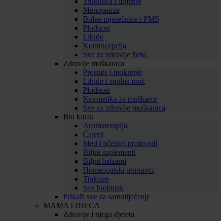
Trudnoća i dojenje
Menopauza
Bolne mjesečnice i PMS
Plodnost
Libido
Kontracepcija
Sve za zdravlje žena
Zdravlje muškaraca
Prostata i mokrenje
Libido i spolna moć
Plodnost
Kozmetika za muškarce
Sve za zdravlje muškaraca
Bio kutak
Aromaterapija
Čajevi
Med i pčelinji proizvodi
Biljni suplementi
Biljni balzami
Homeopatski pripravci
Tinkture
Sav biokutak
Prikaži sve za samoliječenje
MAMA I DJECA
Zdravlje i njega djeteta