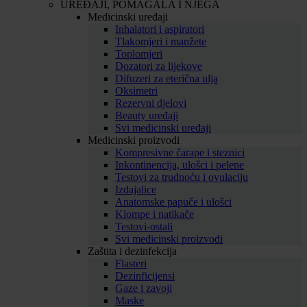
UREĐAJI, POMAGALA I NJEGA
Medicinski uređaji
Inhalatori i aspiratori
Tlakomjeri i manžete
Toplomjeri
Dozatori za lijekove
Difuzeri za eterična ulja
Oksimetri
Rezervni djelovi
Beauty uređaji
Svi medicinski uređaji
Medicinski proizvodi
Kompresivne čarape i steznici
Inkontinencija, ulošci i pelene
Testovi za trudnoću i ovulaciju
Izdajalice
Anatomske papuče i ulošci
Klompe i natikače
Testovi-ostali
Svi medicinski proizvodi
Zaštita i dezinfekcija
Flasteri
Dezinficijensi
Gaze i zavoji
Maske