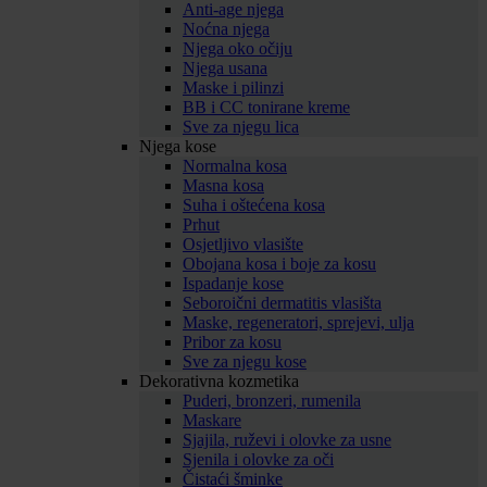
Anti-age njega
Noćna njega
Njega oko očiju
Njega usana
Maske i pilinzi
BB i CC tonirane kreme
Sve za njegu lica
Njega kose
Normalna kosa
Masna kosa
Suha i oštećena kosa
Prhut
Osjetljivo vlasište
Obojana kosa i boje za kosu
Ispadanje kose
Seboroični dermatitis vlasišta
Maske, regeneratori, sprejevi, ulja
Pribor za kosu
Sve za njegu kose
Dekorativna kozmetika
Puderi, bronzeri, rumenila
Maskare
Sjajila, ruževi i olovke za usne
Sjenila i olovke za oči
Čistaći šminke