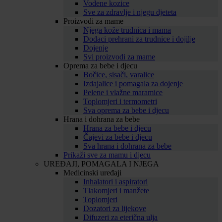
Vodene kozice
Sve za zdravlje i njegu djeteta
Proizvodi za mame
Njega kože trudnica i mama
Dodaci prehrani za trudnice i dojilje
Dojenje
Svi proizvodi za mame
Oprema za bebe i djecu
Bočice, sisači, varalice
Izdajalice i pomagala za dojenje
Pelene i vlažne maramice
Toplomjeri i termometri
Sva oprema za bebe i djecu
Hrana i dohrana za bebe
Hrana za bebe i djecu
Čajevi za bebe i djecu
Sva hrana i dohrana za bebe
Prikaži sve za mamu i djecu
UREĐAJI, POMAGALA I NJEGA
Medicinski uređaji
Inhalatori i aspiratori
Tlakomjeri i manžete
Toplomjeri
Dozatori za lijekove
Difuzeri za eterična ulja