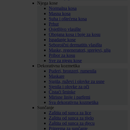
Njega kose
Normalna kosa
Masna kosa
Suha i oštećena kosa
Prhut
Osjetljivo vlasište
Obojana kosa i boje za kosu
Ispadanje kose
Seboroični dermatitis vlasišta
Maske, regeneratori, sprejevi, ulja
Pribor za kosu
Sve za njegu kose
Dekorativna kozmetika
Puderi, bronzeri, rumenila
Maskare
Sjajila, ruževi i olovke za usne
Sjenila i olovke za oči
Čistaći šminke
Mirisne linije i parfemi
Sva dekorativna kozmetika
Sunčanje
Zaštita od sunca za lice
Zaštita od sunca za tijelo
Zaštita od sunca za djecu
Priprema za sunčanje