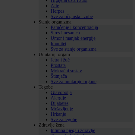
Higijena usta i zubi
Afte
Herpes
Sve za oči, usta i zube
Stanje organizma
Pamćenje i koncentracija
Stres i nesanica
Umor i manjak energije
Imunitet
Sve za stanje organizma
Unutarnji organi
Jetra i žuć
Prostata
Mokraćni sustav
Štitnjača
Sve za unutarnje organe
Tegobe
Glavobolja
Alergije
Dijabetes
Mršavljenje
Hrkanje
Sve za tegobe
Zdravlje žena
Intimna njega i zdravlje