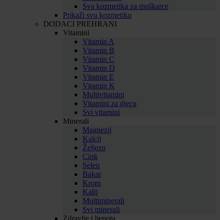
Sva kozmetika za muškarce
Prikaži svu kozmetiku
DODACI PREHRANI
Vitamini
Vitamin A
Vitamin B
Vitamin C
Vitamin D
Vitamin E
Vitamin K
Multivitamini
Vitamini za djecu
Svi vitamini
Minerali
Magnezij
Kalcij
Željezo
Cink
Selen
Bakar
Krom
Kalij
Multiminerali
Svi minerali
Zdravlje i ljepota