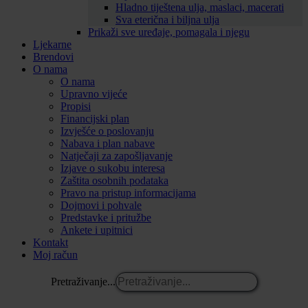
Hladno tiještena ulja, maslaci, macerati
Sva eterična i biljna ulja
Prikaži sve uređaje, pomagala i njegu
Ljekarne
Brendovi
O nama
O nama
Upravno vijeće
Propisi
Financijski plan
Izvješće o poslovanju
Nabava i plan nabave
Natječaji za zapošljavanje
Izjave o sukobu interesa
Zaštita osobnih podataka
Pravo na pristup informacijama
Dojmovi i pohvale
Predstavke i pritužbe
Ankete i upitnici
Kontakt
Moj račun
Pretraživanje...