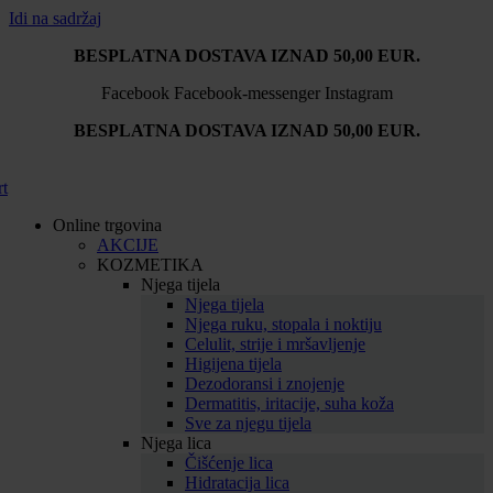
Idi na sadržaj
BESPLATNA DOSTAVA IZNAD 50,00 EUR.
Facebook
Facebook-messenger
Instagram
BESPLATNA DOSTAVA IZNAD 50,00 EUR.
rt
Online trgovina
AKCIJE
KOZMETIKA
Njega tijela
Njega tijela
Njega ruku, stopala i noktiju
Celulit, strije i mršavljenje
Higijena tijela
Dezodoransi i znojenje
Dermatitis, iritacije, suha koža
Sve za njegu tijela
Njega lica
Čišćenje lica
Hidratacija lica