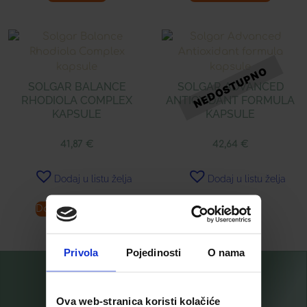
SOLGAR BALANCE
SOLGAR ADVANCED
RHODIOLA COMPLEX
ANTIOXIDANT FORMULA
KAPSULE
KAPSULE
41,87
€
42,64
€
Dodaj u listu želja
Dodaj u listu želja
Dodaj u košaricu
Pročitaj više
Privola
Pojedinosti
O nama
Ova web-stranica koristi kolačiće