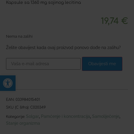
Kapsule sa 1360 mg sojinog lecitina
19,74
€
Nema na zalihi
Želite obavijest kada ovaj proizvod ponovo dođe na zalihu?
Obavijesti me
Open toolbar
EAN:
033984015401
SKU (C šifra):
C020349
Solgar
Pamćenje i koncentracija
Samoliječenje
,
,
,
Kategorije:
Stanje organizma