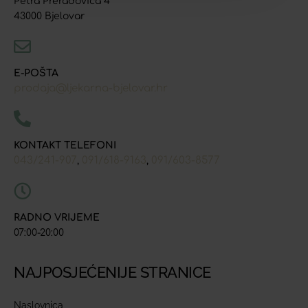
Petra Preradovića 4
43000 Bjelovar
E-POŠTA
prodaja@ljekarna-bjelovar.hr
KONTAKT TELEFONI
043/241-907
091/618-9163
091/603-8577
,
,
RADNO VRIJEME
07:00-20:00
NAJPOSJEĆENIJE STRANICE
Naslovnica