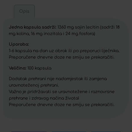
Opis
Jedna kapsula sadrži:
1360 mg sojin lecitin (sadrži 18
mg kolina, 16 mg inozitola i 24 mg fosfora)
Uporaba:
1-6 kapsula na dan uz obrok ili po preporuci liječnika.
Preporučene dnevne doze ne smiju se prekoračiti.
Veličina:
100 kapsula
Dodatak prehrani nije nadomjestak ili zamjena
uravnoteženoj prehrani.
Važno je pridržavati se uravnotežene i raznovrsne
prehrane i zdravog načina života!
Preporučene dnevne doze ne smiju se prekoračiti.