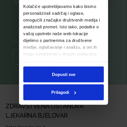
Saznajte prvi za nove proizvode i ekskluzivne promocije
Kolačiće upotrebljavamo kako bismo
Prijavite se na listu za novosti
personalizirali sadržaj i oglase,
omogućili značajke društvenih medija i
analizirali promet. Isto tako, podatke o
vašoj upotrebi naše web-lokacije
dijelimo s partnerima za društvene
medije, oglašavanje i analizu, a oni ih
mogu kombinirati s drugim podacima
Prijava ⟶
koje ste im pružili ili koje su prikupili dok
ste upotrebljavali njihove usluge.
Dopusti sve
Prilagodi
ZDRAVSTVENA USTANOVA
LJEKARNA BJELOVAR