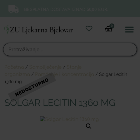
BESPLATNA DOSTAVA IZNAD 50,00 EUR.
0
Online 
Moj ra
Početna
/
Samoliječenje
/
Stanje
organizma
/
Pamćenje i koncentracija
/ Solgar Lecitin
1360 mg
SOLGAR LECITIN 1360 MG