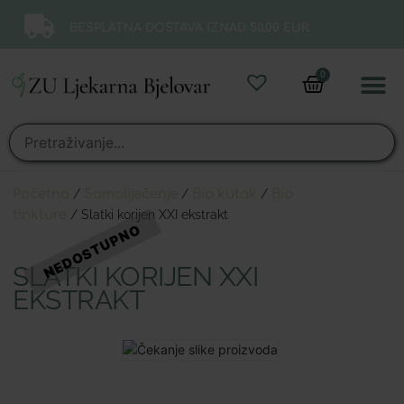
BESPLATNA DOSTAVA IZNAD 50,00 EUR.
0
Online 
Moj ra
Početna
/
Samoliječenje
/
Bio kutak
/
Bio
tinkture
/ Slatki korijen XXI ekstrakt
SLATKI KORIJEN XXI
EKSTRAKT