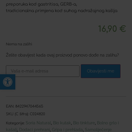
preporuka kod gastritisa, GERB-a,
tradicionalna primjena kod suhog nadražajnog kašlja
16,90
€
Nema na zalihi
Želite obavijest kada ovaj proizvod ponovo dođe na zalihu?
Obavijesti me
Open toolbar
EAN:
8422947044565
SKU (C šifra):
C024820
Soria Natural
Bio kutak
Bio tinkture
Bolno grlo i
,
,
,
Kategorije:
kašalj
Dodaci prehrani
Gripa i prehlada
Samoliječenje
,
,
,