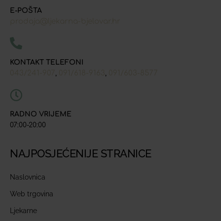
E-POŠTA
prodaja@ljekarna-bjelovar.hr
KONTAKT TELEFONI
043/241-907
091/618-9163
091/603-8577
,
,
RADNO VRIJEME
07:00-20:00
NAJPOSJEĆENIJE STRANICE
Naslovnica
Web trgovina
Ljekarne