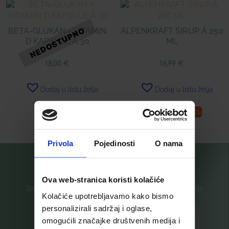
BETA-GLUKAN + VITAMIN
ALPENKRAFT SIRUP Á 250
D KAPSULE Á 30
ML
18,00
€
16,99
€
Dodaj u listu želja
Dodaj u listu želja
Pročitaj više
Dodaj u košaricu
Privola
Pojedinosti
O nama
Ova web-stranica koristi kolačiće
Saznajte prvi za nove proizvode i ekskluzivne promocije
Kolačiće upotrebljavamo kako bismo
personalizirali sadržaj i oglase,
Prijavite se na listu za novosti
omogućili značajke društvenih medija i