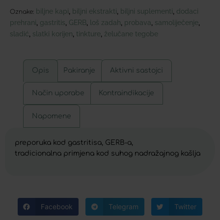
biljne kapi
biljni ekstrakti
biljni suplementi
dodaci
,
,
,
Oznake:
prehrani
gastritis
GERB
loš zadah
probava
samoliječenje
,
,
,
,
,
,
sladić
slatki korijen
tinkture
želučane tegobe
,
,
,
Opis
Pakiranje
Aktivni sastojci
Način uporabe
Kontraindikacije
Napomene
preporuka kod gastritisa, GERB-a,
tradicionalna primjena kod suhog nadražajnog kašlja
Facebook
Telegram
Twitter