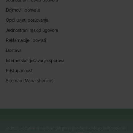
Jednostrani raskid ugovora
Dojmovi i pohvale
Opći uvjeti poslovanja
Jednostrani raskid ugovora
Reklamacije i povrati
Dostava
Internetsko rješavanje sporova
Pristupačnost
Sitemap (Mapa stranice)
© 2023. ZU Ljekarna Bjelovar, Sva prava pridržana – Razvoj web trgovine i