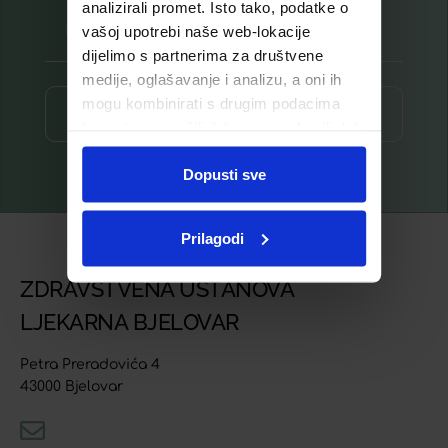
analizirali promet. Isto tako, podatke o
vašoj upotrebi naše web-lokacije
dijelimo s partnerima za društvene
medije, oglašavanje i analizu, a oni ih
mogu kombinirati s drugim podacima
Prijava ⟶
koje ste im pružili ili koje su prikupili dok
ste upotrebljavali njihove usluge.
Dopusti sve
Prilagodi
ZDRAVSTVENA USTANOVA
LJEKARNA BJELOVAR
Petra Preradovića 4
43000 Bjelovar