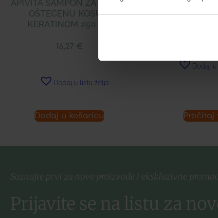
APIVITA ŠAMPON ZA SUHU I
OŠTEĆENU KOSU S
15,47
KERATINOM 250 ML
16,27
€
Dodaj u 
Dodaj u listu želja
Dodaj u košaricu
Pročitaj 
Saznajte prvi za nove proizvode i ekskluzivne promoc
Prijavite se na listu za nov