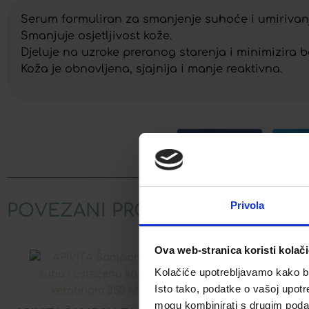
Serum formuliran za smanjenje suhoće i umirivanje
Smanjuje osjetljivost kože.
Djeluje na uzroke preranog starenja i minimizira bo
Koža je obnovljena, sjajnija i manje reaktivna.
Facebook
Privola
POVEZANI PROIZVODI
Ova web-stranica koristi kolač
Kolačiće upotrebljavamo kako bis
Isto tako, podatke o vašoj upotr
LERBOLARIO BER
mogu kombinirati s drugim podacim