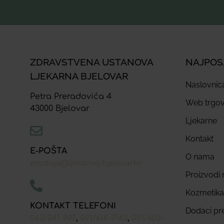
ZDRAVSTVENA USTANOVA
NAJPOS
LJEKARNA BJELOVAR
Naslovnic
Petra Preradovića 4
Web trgov
43000 Bjelovar
Ljekarne
Kontakt
E-POŠTA
O nama
prodaja@ljekarna-bjelovar.hr
Proizvodi n
Kozmetika
KONTAKT TELEFONI
Dodaci pr
,
,
043/241-907
091/618-9163
091/603-