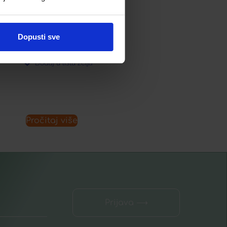
7,86
€
Dopusti sve
Dodaj u listu želja
Pročitaj više
Prijava ⟶