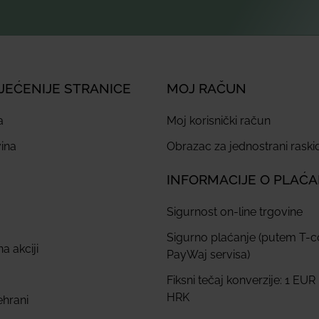
JEĆENIJE STRANICE
MOJ RAČUN
a
Moj korisnički račun
ina
Obrazac za jednostrani rask
INFORMACIJE O PLAĆ
Sigurnost on-line trgovine
Sigurno plaćanje (putem T-
a akciji
PayWaj servisa)
Fiksni tečaj konverzije: 1 EUR
HRK
ehrani