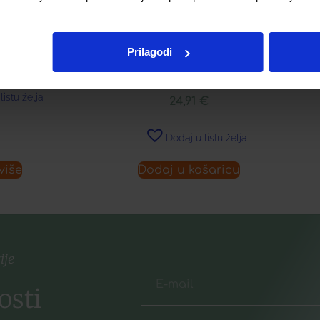
€
APIVITA AQUA BEELICIOUS
HIDRATANTNI GEL ZA
PODRUČJE OKO OČIJU S
Prilagodi
EFEKTOM HLAĐENJA
listu želja
24,91
€
Dodaj u listu želja
više
Dodaj u košaricu
ije
osti