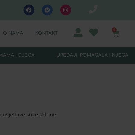
0
O NAMA
KONTAKT
MAMA I DJECA
UREĐAJI, POMAGALA I NJEGA
osjetljive kože sklone