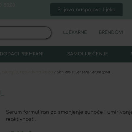
 50,00
Prijava nuspojave lijeka
LJEKARNE
BRENDOVI
DODACI PREHRANI
SAMOLIJEČENJE
 alergije, reaktivna koža
/ Skin Resist Sensage Serum 30ML
L
Serum formuliran za smanjenje suhoće i umirivanje 
reaktivnosti.