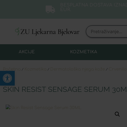
BESPLATNA DOSTAVA IZNAD
EUR.
AKCIJE
KOZMETIKA
Početna
Kozmetika
Dermatološka njega kože
Crvenilo,
/
/
/
Open toolbar
SKIN RESIST SENSAGE SERUM 30M