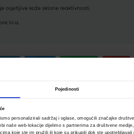
 osjetljive kože sklone reaktivnosti.
re lica.
Telegram
Twitter
WhatsApp
Email
Pojedinosti
iće
mo personalizirali sadržaj i oglase, omogućili značajke društveni
ebi naše web-lokacije dijelimo s partnerima za društvene medije, 
RIES KUPELJ
a koje ste im pružili ili koje su prikupili dok ste upotrebljavali