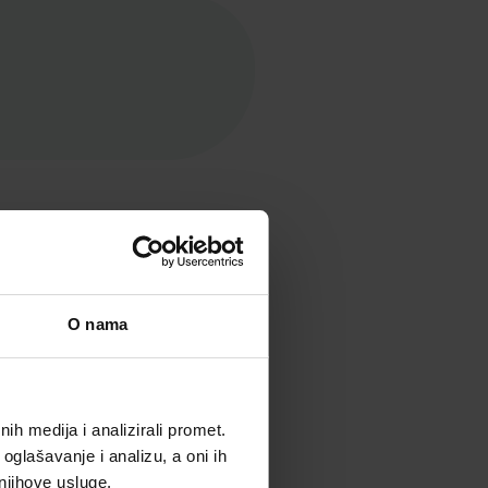
O nama
h medija i analizirali promet.
IRIX SPREJ 75 ML
oglašavanje i analizu, a oni ih
 njihove usluge.