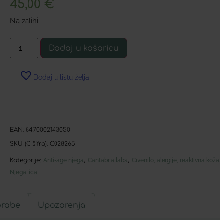
45,00
€
Na zalihi
Dodaj u košaricu
Dodaj u listu želja
EAN:
8470002143050
SKU (C šifra):
C028265
,
,
Kategorije:
Anti-age njega
Cantabria labs
Crvenilo, alergije, reaktivna koža
Njega lica
orabe
Upozorenja