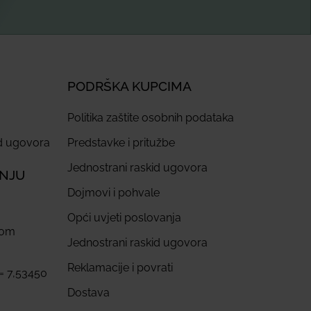
PODRŠKA KUPCIMA
Politika zaštite osobnih podataka
id ugovora
Predstavke i pritužbe
Jednostrani raskid ugovora
ANJU
Dojmovi i pohvale
Opći uvjeti poslovanja
com
Jednostrani raskid ugovora
Reklamacije i povrati
 = 7,53450
Dostava