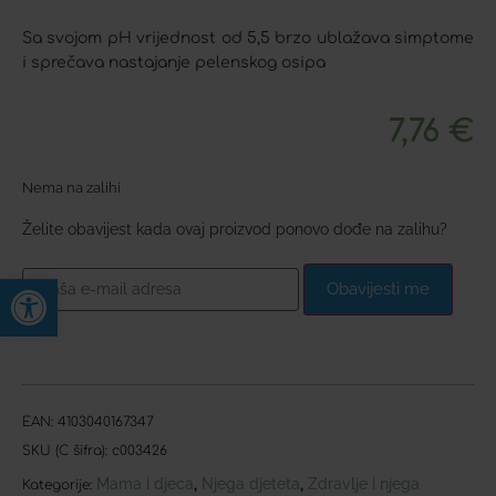
Sa svojom pH vrijednost od 5,5 brzo ublažava simptome
i sprečava nastajanje pelenskog osipa
7,76
€
Nema na zalihi
Želite obavijest kada ovaj proizvod ponovo dođe na zalihu?
Open toolbar
Obavijesti me
EAN:
4103040167347
SKU (C šifra):
c003426
Mama i djeca
Njega djeteta
Zdravlje i njega
,
,
Kategorije: