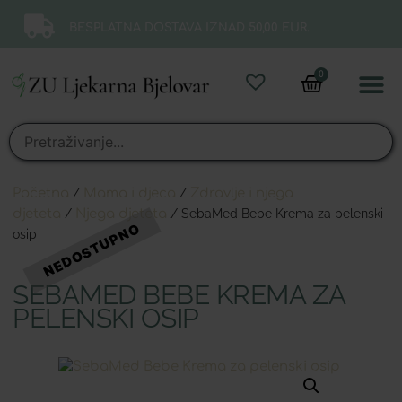
BESPLATNA DOSTAVA IZNAD 50,00 EUR.
0
Online 
Moj ra
Početna
/
Mama i djeca
/
Zdravlje i njega
djeteta
/
Njega djeteta
/ SebaMed Bebe Krema za pelenski
osip
SEBAMED BEBE KREMA ZA
PELENSKI OSIP