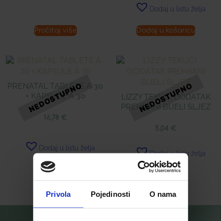
Dodaj u listu želja
Pročitaj više
Dodaj u košaricu
PRENATAL TABLETE Á 30
+ KAPSULE Á 30
LIZZY TEKUĆI DODATAK
PREHRANI BIJELI SLJEZ
16,78
€
5,04
€
Dodaj u listu želja
Dodaj u listu želja
Pročitaj više
Pročitaj više
Privola
Pojedinosti
O nama