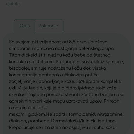
djeteta
Opis
Pakiranje
Sa svojom pH vrijednost od 5,5 brzo ublažava
simptome i sprečava nastajanje pelenskog osipa.
Titan dioksid štiti nježnu kožu bebe od štetnog
kontakta sa stolicom. Protuupalni sastojak iz kamilice,
bisabolol, smiruje nadraženu kožu dok visoka
koncentracija pantenola učinkovito potiče
zacjeljivanje i obnavljanje kože. 36% lipidni kompleks
uključuje lecitin, koji je dio hidrolipidnog sloja kože, i
skvalan. Zajedno pomažu stvoriti zaštitnu barijeru od
agresivnih tvari koje mogu uzrokovati upalu. Prirodni
alantoin čini kožu
mekom i glatkom.Ne sadrži: formaldehid, nitrozamine,
dioksan, parabene. Dermatološki/klinički ispitano.
Preporučuje se i za iznimno osjetljivu ili suhu kožu.