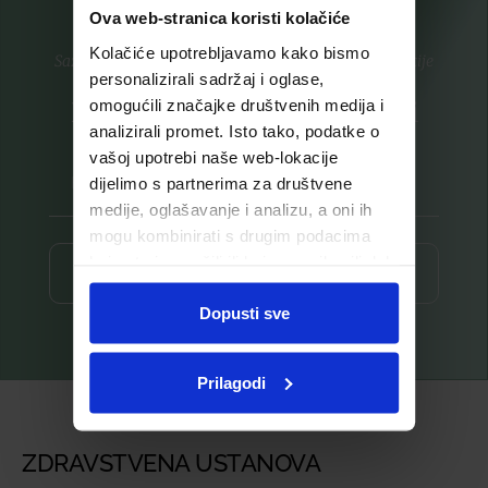
Ova web-stranica koristi kolačiće
Kolačiće upotrebljavamo kako bismo
Saznajte prvi za nove proizvode i ekskluzivne promocije
personalizirali sadržaj i oglase,
omogućili značajke društvenih medija i
Prijavite se na listu za novosti
analizirali promet. Isto tako, podatke o
vašoj upotrebi naše web-lokacije
dijelimo s partnerima za društvene
medije, oglašavanje i analizu, a oni ih
mogu kombinirati s drugim podacima
koje ste im pružili ili koje su prikupili dok
Prijava ⟶
ste upotrebljavali njihove usluge.
Dopusti sve
Prilagodi
ZDRAVSTVENA USTANOVA