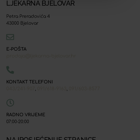
LJEKARNA BJELOVAR
Petra Preradovića 4
43000 Bjelovar
E-POŠTA
prodaja@ljekarna-bjelovar.hr
KONTAKT TELEFONI
043/241-907
091/618-9163
091/603-8577
,
,
RADNO VRIJEME
07:00-20:00
NAJPOSJEĆENIJE STRANICE