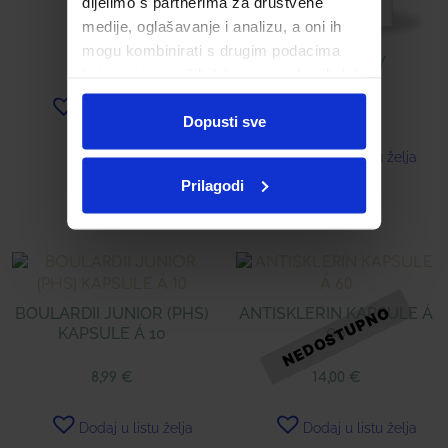
dijelimo s partnerima za društvene
17,25
€
medije, oglašavanje i analizu, a oni ih
mogu kombinirati s drugim podacima
D3 + K1 BABY
koje ste im pružili ili koje su prikupili dok
ste upotrebljavali njihove usluge.
7,26
€
Dodaj u listu želja
Dopusti sve
Dodaj u listu želja
Prilagodi
Pročitaj više
Pročitaj više
BOULARDII JUNIOR (PHS)
ANTISKLERIN KAPSULE Á
KAPSULE Á 10
60
8,99
€
14,00
€
Dodaj u listu želja
Dodaj u listu želja