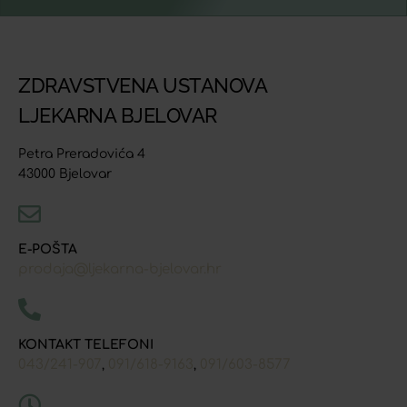
ZDRAVSTVENA USTANOVA
LJEKARNA BJELOVAR
Petra Preradovića 4
43000 Bjelovar
E-POŠTA
prodaja@ljekarna-bjelovar.hr
KONTAKT TELEFONI
043/241-907
091/618-9163
091/603-8577
,
,