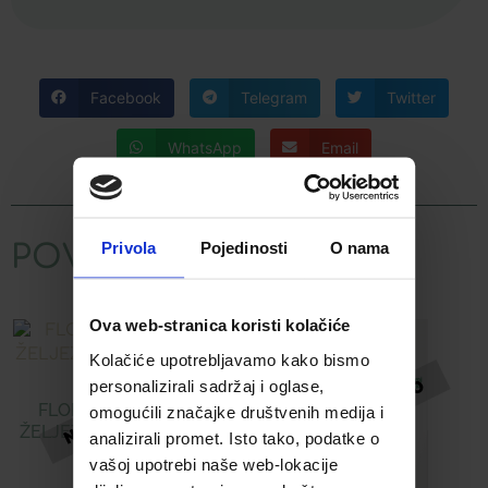
Facebook
Telegram
Twitter
WhatsApp
Email
Privola
Pojedinosti
O nama
POVEZANI PROIZVODI
Ova web-stranica koristi kolačiće
Kolačiće upotrebljavamo kako bismo
personalizirali sadržaj i oglase,
FLORADIX TONIK SA
omogućili značajke društvenih medija i
ŽELJEZOM KINDERVITAL
analizirali promet. Isto tako, podatke o
250 ML
vašoj upotrebi naše web-lokacije