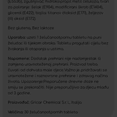
(E553b), zgušnjivač: hidroksipropil metil celuloza, tvari
za poliranje: šelak (E904), modificirani škrob (E1404),
glicerol (E422); bojila: titanov dioksid (E171), željezov
(III) oksid (E172).
Bez glutena, Bez laktoze
Uporaba:
uzeti 1 želučanootpornu tabletu na puni
želudac ili tijekom obroka. Tabletu progutati cijelu bez
žvakanja ili otapanja u ustima.
Napomene:
Dodatak prehrani nije nadomjestak ili
zamjena uravnoteženoj prehrani. Proizvod treba
čuvati od dohvata male djece.Važno je pridržavati se
uravnotežene i raznovrsne prehrane i zdravog načina
života. Upozorenje:Preporučene dnevne doze ne
smiju se prekoračiti. Nije preporučljivo za djecu mlađu
od 3 godine.
Proizvođač:
Gricar Chemical S.r. l., Italija
Veličina:
30 želučanootpornih tableta