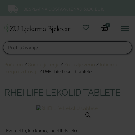
BESPLATNA DOSTAVA IZNAD 50,00 EUR.
0
Online 
Moj ra
Početna
/
Samoliječenje
/
Zdravlje žena
/
Intimna
njega i zdravlje
/ RHEI Life Lekolid tablete
RHEI LIFE LEKOLID TABLETE
Kvercetin, kurkuma, -acetilcistein