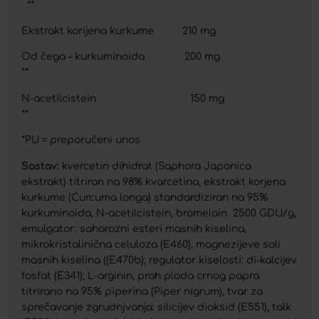
**
Ekstrakt korijena kurkume 210 mg
Od čega – kurkuminoida 200 mg
**
N-acetilcistein 150 mg
**
*PU = preporučeni unos
Sastav:
kvercetin dihidrat (Saphora Japonica
ekstrakt) titriran na 98% kvarcetina, ekstrakt korjena
kurkume (Curcuma longa) standardiziran na 95%
kurkuminoida, N-acetilcistein, bromelain 2500 GDU/g,
emulgator: saharozni esteri masnih kiselina,
mikrokristalinična celuloza (E460), magnezijeve soli
masnih kiselina ((E470b); regulator kiselosti: di-kalcijev
fosfat (E341); L-arginin, prah ploda crnog papra
titrirano na 95% piperina (Piper nigrum), tvar za
sprečavanje zgrudnjvanja: silicijev dioksid (E551), talk