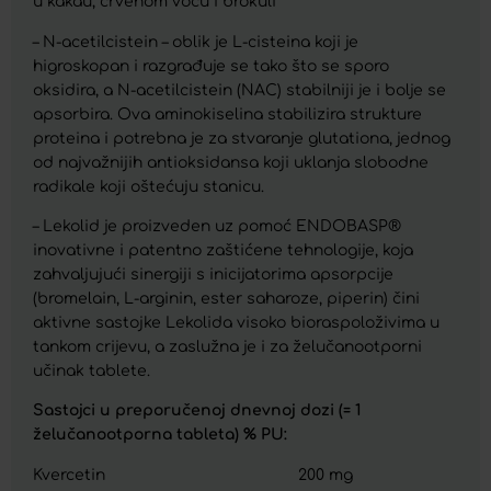
u kakau, crvenom voću i brokuli
– N-acetilcistein – oblik je L-cisteina koji je
higroskopan i razgrađuje se tako što se sporo
oksidira, a N-acetilcistein (NAC) stabilniji je i bolje se
apsorbira. Ova aminokiselina stabilizira strukture
proteina i potrebna je za stvaranje glutationa, jednog
od najvažnijih antioksidansa koji uklanja slobodne
radikale koji oštećuju stanicu.
– Lekolid je proizveden uz pomoć ENDOBASP®
inovativne i patentno zaštićene tehnologije, koja
zahvaljujući sinergiji s inicijatorima apsorpcije
(bromelain, L-arginin, ester saharoze, piperin) čini
aktivne sastojke Lekolida visoko bioraspoloživima u
tankom crijevu, a zaslužna je i za želučanootporni
učinak tablete.
Sastojci u preporučenoj dnevnoj dozi (= 1
želučanootporna tableta) % PU:
Kvercetin 200 mg