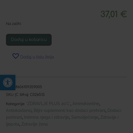
37,01
€
Na zalihi
Dodaj u košaricu
Dodaj u listu želja
Open toolbar
EAN:
8606109359005
SKU (C šifra):
C026513
*ZDRAVLJE PLUS 20%*
Aminokiseline
,
,
Kategorije:
Antioksidansi
Biljni suplementi kao dodaci prehrani
Dodaci
,
,
prehrani
Intimna njega i zdravlje
Samoliječenje
Zdravlje i
,
,
,
ljepota
Zdravlje žena
,