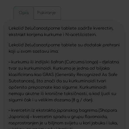
Opis
Pakiranje
Lekolid želučanootporne tablete sadrže kverectin,
ekstrakt korijena kurkume i N-acetilcistein.
Lekolid želučanootporne tablete su dodatak prehrani
koji u svom sastavu ima:
– kurkumu ili indijski šafran (Curcuma longa) – djelatna
tvar su kurkuminoidi. Kurkuma je jedna od biljaka
klasificirana kao GRAS (Generally Recognized As Safe
Substances), što znači da su kurkuminoidi tvari
općenito prepoznate kao sigurne. Kurkuminoidi
nemaju akutne ili kronične toksičnosti, a kod ljudi su
sigurni čak i u velikim dozama (8 g / dan).
– kvercetin iz ekstrakta japanskog bagrema (Shopora
Japonica) – kvercetin spada u grupu flavonoida,
rasprostranjen je u biljnom svijetu u kori jabuka i luka,