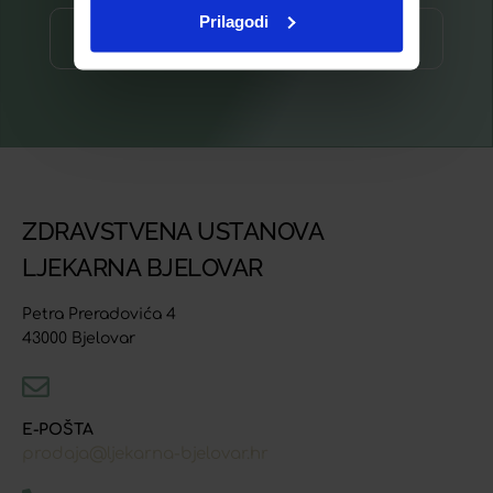
Prilagodi
Prijava ⟶
ZDRAVSTVENA USTANOVA
LJEKARNA BJELOVAR
Petra Preradovića 4
43000 Bjelovar
E-POŠTA
prodaja@ljekarna-bjelovar.hr