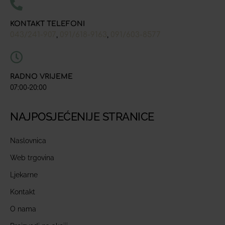
KONTAKT TELEFONI
043/241-907
091/618-9163
091/603-8577
,
,
RADNO VRIJEME
07:00-20:00
NAJPOSJEĆENIJE STRANICE
Naslovnica
Web trgovina
Ljekarne
Kontakt
O nama