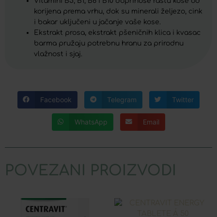
Vitamini B5, B1, B6 i B10 doprinose rastu kose od
korijena prema vrhu, dok su minerali željezo, cink
i bakar uključeni u jačanje vaše kose.
Ekstrakt prosa, ekstrakt pšeničnih klica i kvasac
barma pružaju potrebnu hranu za prirodnu
vlažnost i sjaj.
Facebook
Telegram
Twitter
WhatsApp
Email
POVEZANI PROIZVODI