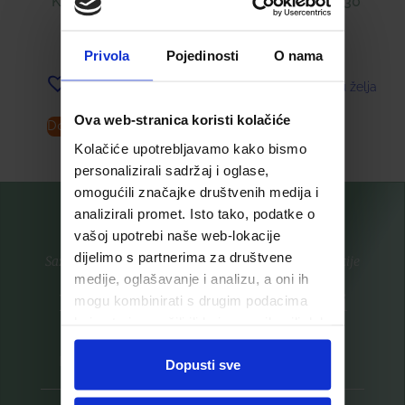
KAPSULE Á 40
D KAPSULE Á 30
9,99
€
18,00
€
Privola
Pojedinosti
O nama
Dodaj u listu želja
Dodaj u listu želja
Ova web-stranica koristi kolačiće
Dodaj u košaricu
Pročitaj više
Kolačiće upotrebljavamo kako bismo
personalizirali sadržaj i oglase,
omogućili značajke društvenih medija i
analizirali promet. Isto tako, podatke o
vašoj upotrebi naše web-lokacije
dijelimo s partnerima za društvene
Saznajte prvi za nove proizvode i ekskluzivne promocije
medije, oglašavanje i analizu, a oni ih
Prijavite se na listu za novosti
mogu kombinirati s drugim podacima
koje ste im pružili ili koje su prikupili dok
ste upotrebljavali njihove usluge.
Dopusti sve