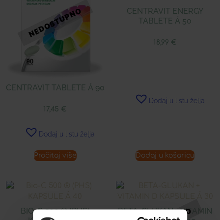
CENTRAVIT ENERGY
TABLETE Á 50
18,99
€
CENTRAVIT TABLETE Á 90
Dodaj u listu želja
17,45
€
Dodaj u listu želja
Pročitaj više
Dodaj u košaricu
BIO-C 500 ® (PHS)
BETA-GLUKAN + VITAMIN