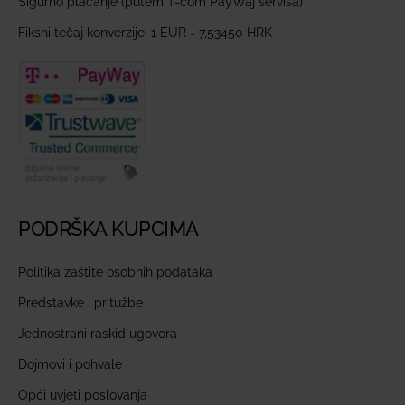
Sigurno plaćanje (putem T-com PayWaj servisa)
Fiksni tečaj konverzije: 1 EUR = 7,53450 HRK
PODRŠKA KUPCIMA
Politika zaštite osobnih podataka
Predstavke i pritužbe
Jednostrani raskid ugovora
Dojmovi i pohvale
Opći uvjeti poslovanja