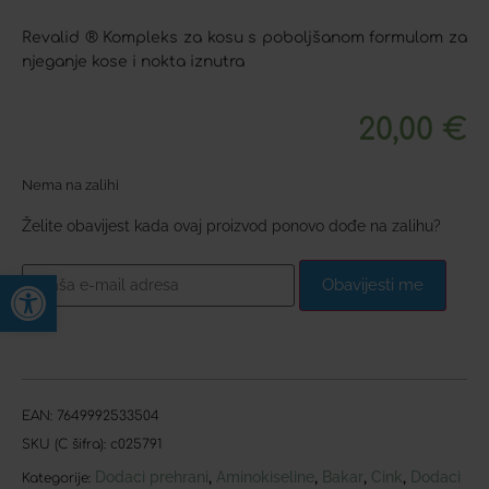
Revalid ® Kompleks za kosu s poboljšanom formulom za
njeganje kose i nokta iznutra
20,00
€
Nema na zalihi
Želite obavijest kada ovaj proizvod ponovo dođe na zalihu?
Open toolbar
Obavijesti me
EAN:
7649992533504
SKU (C šifra):
c025791
Dodaci prehrani
Aminokiseline
Bakar
Cink
Dodaci
,
,
,
,
Kategorije: