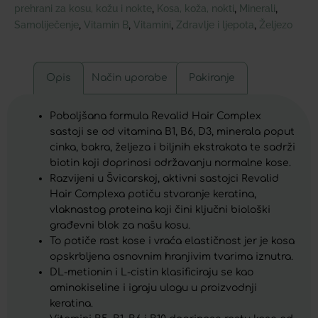
prehrani za kosu, kožu i nokte
Kosa, koža, nokti
Minerali
,
,
,
Samoliječenje
Vitamin B
Vitamini
Zdravlje i ljepota
Željezo
,
,
,
,
Opis
Način uporabe
Pakiranje
Poboljšana formula Revalid Hair Complex
sastoji se od vitamina B1, B6, D3, minerala poput
cinka, bakra, željeza i biljnih ekstrakata te sadrži
biotin koji doprinosi održavanju normalne kose.
Razvijeni u Švicarskoj, aktivni sastojci Revalid
Hair Complexa potiču stvaranje keratina,
vlaknastog proteina koji čini ključni biološki
građevni blok za našu kosu.
To potiče rast kose i vraća elastičnost jer je kosa
opskrbljena osnovnim hranjivim tvarima iznutra.
DL-metionin i L-cistin klasificiraju se kao
aminokiseline i igraju ulogu u proizvodnji
keratina.