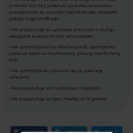
(crvenilo, bol itd.), prekinuti upotrebu proizvoda i
posavjetovati se sa svojim liječnikom ako simptomi
potraju dulje od 48 sati.
– Ne preporučuje se upotreba proizvoda u slučaju
alergijskih reakcija na neki od sastojaka.
– Ne upotrebljavati na oštećenoj koži. Upotrijebite
proizvod samo na neoštećenoj, zdravoj, neinficiranoj
koži.
– Ne upotrebljavati proizvod ako je pakiranje
oštećeno.
– Ne preporučuje se trudnicama i dojiljama.
– Ne preporučuje se djeci mlađoj od 16 godina.
Facebook
Telegram
Twitter