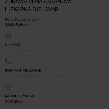
ZDRAVSTVENA USTANOVA
LJEKARNA BJELOVAR
Petra Preradovića 4
43000 Bjelovar
E-POŠTA
prodaja@ljekarna-bjelovar.hr
KONTAKT TELEFONI
043/241-907
091/618-9163
091/603-8577
,
,
RADNO VRIJEME
07:00-20:00