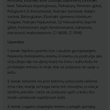
Africana, Ekstrakt kore Quillaja Saponaria, Ekstrakt
kore Tabebuia Impetiginosa, Trehaloza, Pentilen glikol,
Poligliceril-3 diisostearat, Natrijev benzoat, Kalijev
sorbat, Beta-glukan, Ekstrakt sjemena Hordeum
Vulgare, Natrijev hijaluronat, 1,2 Heksandiol, kaprilil
glikol, hidrolizirani algin fenoksietanol, saharoza,
darutozid, maltodekstrin, CI 16035, CI 19140
Uporaba:
1. korak: Nježno operite lice i osušite ga tapkanjem.
Nanesite hidratantnu kremu ili kremu za područje oko
očiju (koja nije na uljnoj bazi) na čistu i suhu kožu te
pričekajte minutu ili dvije dok se potpuno ne upije u
kožu
2. korak: Istisnite na prst količinu proizvoda veličine
zrna riže; manje od toga neće biti dovoljno, a više je
obično previše i neće se potpuno upiti u kožu što
može uzrokovati osjetljivost kože
3. korak: Lagano utapkajte kremu u pregib gornjeg