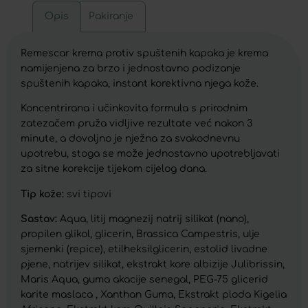
Opis
Pakiranje
Remescar krema protiv spuštenih kapaka je krema
namijenjena za brzo i jednostavno podizanje
spuštenih kapaka, instant korektivna njega kože.
Koncentrirana i učinkovita formula s prirodnim
zatezačem pruža vidljive rezultate već nakon 3
minute, a dovoljno je nježna za svakodnevnu
upotrebu, stoga se može jednostavno upotrebljavati
za sitne korekcije tijekom cijelog dana.
Tip kože:
svi tipovi
Sastav:
Aqua, litij magnezij natrij silikat (nano),
propilen glikol, glicerin, Brassica Campestris, ulje
sjemenki (repice), etilheksilglicerin, estolid livadne
pjene, natrijev silikat, ekstrakt kore albizije Julibrissin,
Maris Aqua, guma akacije senegal, PEG-75 glicerid
karite maslaca , Xanthan Guma, Ekstrakt ploda Kigelia