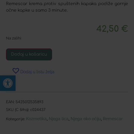
Remescar krema protiv spuštenih kapaka podiže gornje
očne kapke u samo 3 minute.
42,50
€
Na zalihi
Dodaj u košaricu
Dodaj u listu želja
Open toolbar
EAN:
5425012535893
SKU (C šifra):
c024437
Kozmetika
Njega lica
Njega oko očiju
Remescar
,
,
,
Kategorije: