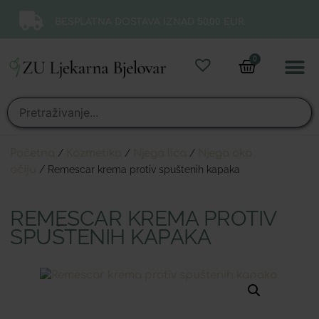
BESPLATNA DOSTAVA IZNAD 50,00 EUR.
0
Online 
Moj ra
Početna
/
Kozmetika
/
Njega lica
/
Njega oko
očiju
/ Remescar krema protiv spuštenih kapaka
REMESCAR KREMA PROTIV
SPUŠTENIH KAPAKA