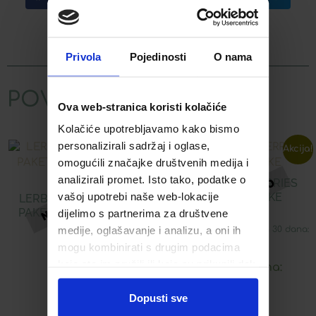
WhatsApp
Email
Privola
Pojedinosti
O nama
POVEZANI PROIZVODI
Ova web-stranica koristi kolačiće
Kolačiće upotrebljavamo kako bismo
personalizirali sadržaj i oglase,
Akcija!
omogućili značajke društvenih medija i
analizirali promet. Isto tako, podatke o
LERBOLARIO BERRIES
vašoj upotrebi naše web-lokacije
KREMA ZA RUKE
LERBOLARIO BERRIES
PAKET LIMENA KUTIJA
dijelimo s partnerima za društvene
MAXI
medije, oglašavanje i analizu, a oni ih
Najniža cijena u zadnjih 30 dana:
10,31
€
mogu kombinirati s drugim podacima
46,13
€
koje ste im pružili ili koje su prikupili dok
Snižena cijena:
ste upotrebljavali njihove usluge.
Dopusti sve
10,31
€