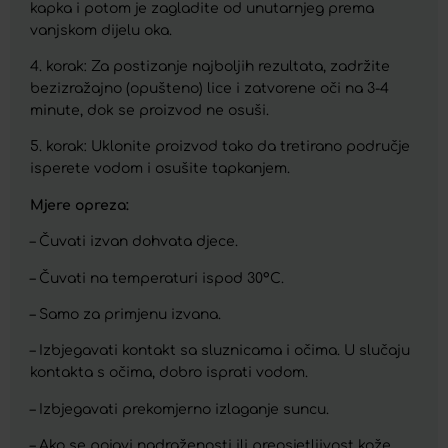
kapka i potom je zagladite od unutarnjeg prema
vanjskom dijelu oka.
4. korak: Za postizanje najboljih rezultata, zadržite
bezizražajno (opušteno) lice i zatvorene oči na 3-4
minute, dok se proizvod ne osuši.
5. korak: Uklonite proizvod tako da tretirano područje
isperete vodom i osušite tapkanjem.
Mjere opreza:
– Čuvati izvan dohvata djece.
– Čuvati na temperaturi ispod 30°C.
– Samo za primjenu izvana.
– Izbjegavati kontakt sa sluznicama i očima. U slučaju
kontakta s očima, dobro isprati vodom.
– Izbjegavati prekomjerno izlaganje suncu.
– Ako se pojavi nadraženosti ili preosjetljivost kože