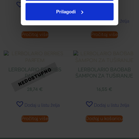
Dodaj u listu želja
Prilagodi
Dodaj u listu želja
Pročitaj više
Pročitaj više
LERBOLARIO BERRIES
LERBOLARIO BAOBAB
PARFEM
ŠAMPON ZA TUŠIRANJE
28,74
€
16,55
€
Dodaj u listu želja
Dodaj u listu želja
Pročitaj više
Dodaj u košaricu