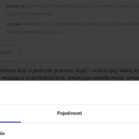
,
,
,
Kategorije:
DermEden
Dermatološka njega kože
Kozmetika
Kozmetika za 
,
tijela
Suha i atopična koža
,
,
,
Oznake:
dehidrirana koža
fotoosjetljivost
hidratacija kože
hijaluronska ki
,
,
maslac
kozmetika
njega tijela
tojci
eksture koji u jednom pokretu vlaži i vraća sjaj Vašoj k
ea maslaca koja hidratizira, smanjuje smeđe mrlje, sma
sklonu hiperpigmentaciji, dehidriranu i oštećenu kožu
Pojedinosti
Telegram
Twitter
WhatsApp
Email
iće