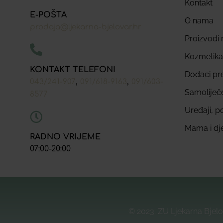
Kontakt
E-POŠTA
O nama
prodaja@ljekarna-bjelovar.hr
Proizvodi n
Kozmetika
KONTAKT TELEFONI
Dodaci pr
,
,
043/241-907
091/618-9163
091/603-
Samoliječ
8577
Uređaji, p
Mama i dj
RADNO VRIJEME
07:00-20:00
© 2023. ZU Ljekarna Bjelo