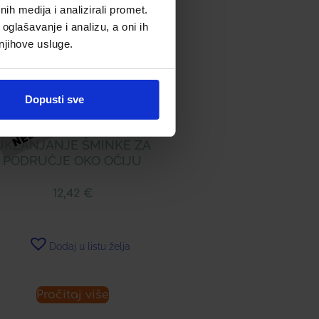
h medija i analizirali promet.
oglašavanje i analizu, a oni ih
 njihove usluge.
Dopusti sve
PIVITA NJEŽNI ČISTAČ ZA
UKLANJANJE ŠMINKE ZA
PODRUČJE OKO OČIJU
12,42
€
Dodaj u listu želja
Pročitaj više