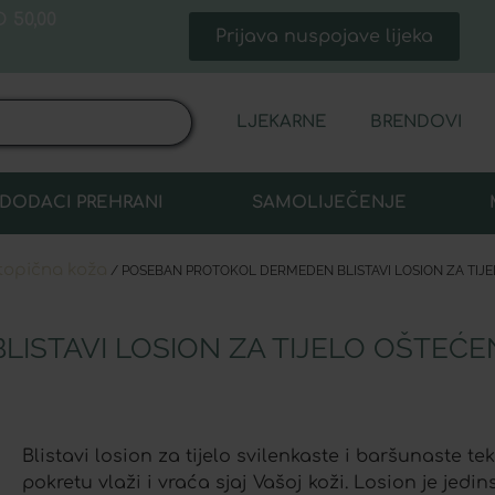
 50,00
Prijava nuspojave lijeka
LJEKARNE
BRENDOVI
DODACI PREHRANI
SAMOLIJEČENJE
topična koža
/ POSEBAN PROTOKOL DERMEDEN BLISTAVI LOSION ZA TIJELO
ISTAVI LOSION ZA TIJELO OŠTEĆE
Blistavi losion za tijelo svilenkaste i baršunaste te
pokretu vlaži i vraća sjaj Vašoj koži. Losion je jed