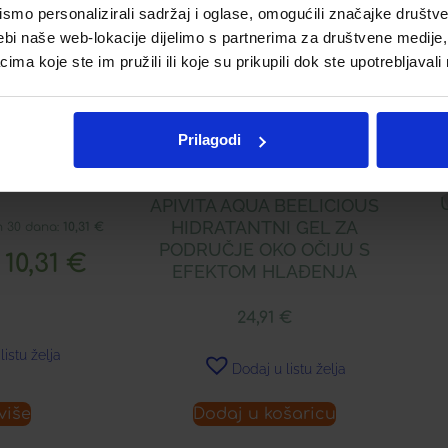
mo personalizirali sadržaj i oglase, omogućili značajke društveni
ebi naše web-lokacije dijelimo s partnerima za društvene medije, 
a koje ste im pružili ili koje su prikupili dok ste upotrebljavali
Akcija!
Prilagodi
RRIES KREMA
KE
A
APIVITA AQUA BEELICIOUS
HIDRATANTNI GEL ZA
h 30 dana:
10,31
€
PODRUČJE OKO OČIJU S
10,31
€
:
EFEKTOM HLAĐENJA
24,91
€
listu želja
Dodaj u listu želja
više
Dodaj u košaricu