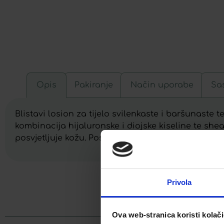
Opis
Pakiranje
Način uporabe
Sas
Blistavi losion za tijelo svilenkaste i baršunaste t
kombinacija hijaluronske i diojske kiseline te sh
posvjetljuje kožu. Posebno je prilagođen za kožu 
Privola
Facebook
Ova web-stranica koristi kolač