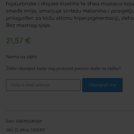
hijaluronske i diojske kiseline te shea maslaca koja
smeđe mrlje, smanjuje sintezu melanina i posvjetlj
prilagođen za kožu sklonu hiperpigmentaciji, dehi
Bez masnog sjaja.
21,57
€
Nema na zalihi
Želite obavijest kada ovaj proizvod ponovo dođe na zalihu?
Obavijesti me
EAN:
3760192240369
SKU (C šifra):
C025201