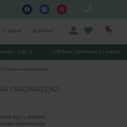
0
O NAMA
KONTAKT
MAMA I DJECA
UREĐAJI, POMAGALA I NJEGA
 Oštećena i nadražena koža
NA I NADRAŽENA
ksture koji u jednom
instvena kombinacija