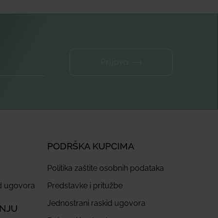
Prijava ⟶
PODRŠKA KUPCIMA
Politika zaštite osobnih podataka
id ugovora
Predstavke i pritužbe
Jednostrani raskid ugovora
ANJU