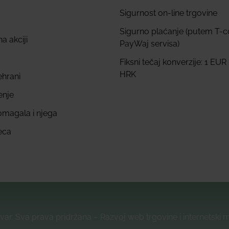
Sigurnost on-line trgovine
Sigurno plaćanje (putem T-
a akciji
PayWaj servisa)
Fiksni tečaj konverzije: 1 EUR
HRK
ehrani
enje
omagala i njega
eca
var, Sva prava pridržana – Razvoj web trgovine i internetski 