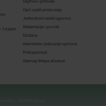
Dojmovi i pohvale
Opći uvjeti poslovanja
com
Jednostrani raskid ugovora
Reklamacije i povrati
 = 7,53450
Dostava
Internetsko rješavanje sporova
Pristupačnost
Sitemap (Mapa stranice)
marketing –
BARREK Group