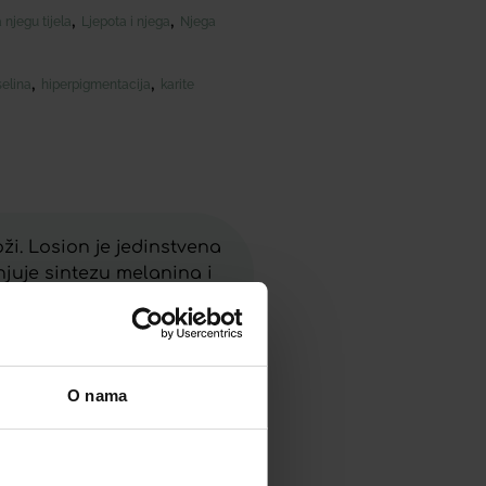
,
,
njegu tijela
Ljepota i njega
Njega
,
,
selina
hiperpigmentacija
karite
oži. Losion je jedinstvena
njuje sintezu melanina i
. Bez masnog sjaja.
O nama