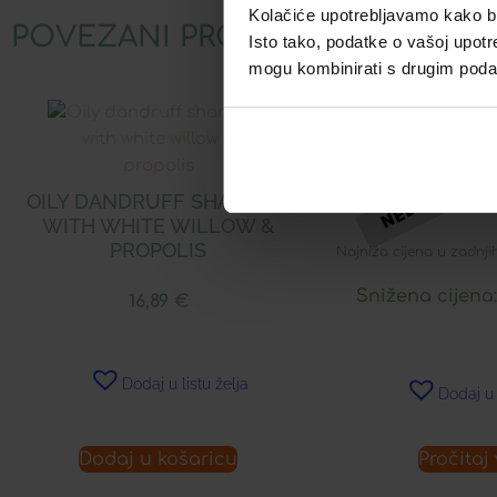
Kolačiće upotrebljavamo kako bis
POVEZANI PROIZVODI
Isto tako, podatke o vašoj upotr
mogu kombinirati s drugim podacim
LERBOLARIO BE
ZA RU
OILY DANDRUFF SHAMPOO
WITH WHITE WILLOW &
PROPOLIS
Najniža cijena u zadnji
Snižena cijena
16,89
€
Dodaj u listu želja
Dodaj u 
Dodaj u košaricu
Pročitaj 