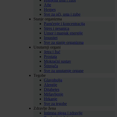
Higijena usta i zubi
Afte
Herpes
Sve za oči, usta i zube
Stanje organizma
Pamćenje i koncentracija
Stres i nesanica
Umor i manjak energije
Imunitet
Sve za stanje organizma
Unutarnji organi
Jetra i žuć
Prostata
Mokraćni sustav
Štitnjača
Sve za unutarnje organe
Tegobe
Glavobolja
Alergije
Dijabetes
Mršavljenje
Hrkanje
Sve za tegobe
Zdravlje žena
Intimna njega i zdravlje