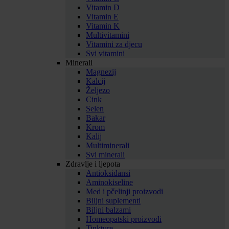
Vitamin D
Vitamin E
Vitamin K
Multivitamini
Vitamini za djecu
Svi vitamini
Minerali
Magnezij
Kalcij
Željezo
Cink
Selen
Bakar
Krom
Kalij
Multiminerali
Svi minerali
Zdravlje i ljepota
Antioksidansi
Aminokiseline
Med i pčelinji proizvodi
Biljni suplementi
Biljni balzami
Homeopatski proizvodi
Tinkture