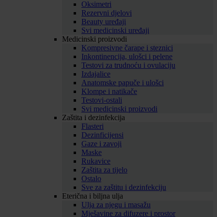
Oksimetri
Rezervni djelovi
Beauty uređaji
Svi medicinski uređaji
Medicinski proizvodi
Kompresivne čarape i steznici
Inkontinencija, ulošci i pelene
Testovi za trudnoću i ovulaciju
Izdajalice
Anatomske papuče i ulošci
Klompe i natikače
Testovi-ostali
Svi medicinski proizvodi
Zaštita i dezinfekcija
Flasteri
Dezinficijensi
Gaze i zavoji
Maske
Rukavice
Zaštita za tijelo
Ostalo
Sve za zaštitu i dezinfekciju
Eterična i biljna ulja
Ulja za njegu i masažu
Mješavine za difuzere i prostor