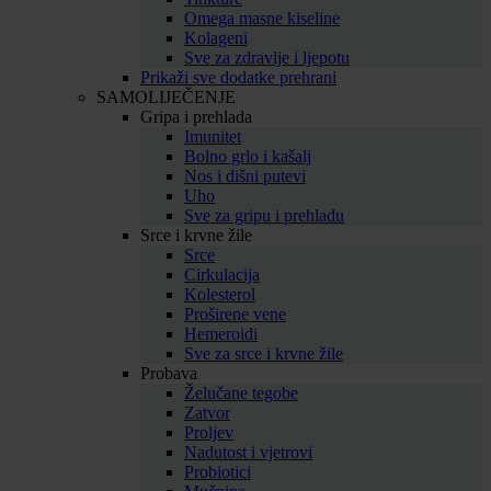
Omega masne kiseline
Kolageni
Sve za zdravlje i ljepotu
Prikaži sve dodatke prehrani
SAMOLIJEČENJE
Gripa i prehlada
Imunitet
Bolno grlo i kašalj
Nos i dišni putevi
Uho
Sve za gripu i prehladu
Srce i krvne žile
Srce
Cirkulacija
Kolesterol
Proširene vene
Hemeroidi
Sve za srce i krvne žile
Probava
Želučane tegobe
Zatvor
Proljev
Nadutost i vjetrovi
Probiotici