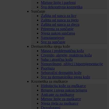
Mirisne linije i parfemi
Sva dekorativna kozmetika
Sunčanje
Zaštita od sunca za lice
Zaštita od sunca za tijelo
Zaštita od sunca za djecu
Priprema za sunčanje
Njega nakon sunčanja
Samotamnjenje
Sve za sunčanje
Dermatološka njega kože
Masna i problematična koža
Crvenilo, alergije, reaktivna koža
Suha i atopična koža
Nepravilnosti, ožiljci i hiperpigmentacije
Psorijaza
Seboroični dermatitis kože
Sve za dermatološku njega kože
Kozmetika za muškarce
Hidratacija kože za muškarce
Brijanje i njega nakon brijanja
Anti-age za muškarce
Mirisne linije za muškarce
Njega tijela za muškarce
Dezodoransi