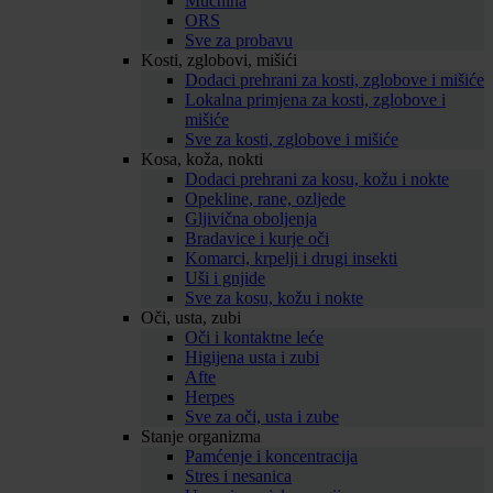
Mučnina
ORS
Sve za probavu
Kosti, zglobovi, mišići
Dodaci prehrani za kosti, zglobove i mišiće
Lokalna primjena za kosti, zglobove i
mišiće
Sve za kosti, zglobove i mišiće
Kosa, koža, nokti
Dodaci prehrani za kosu, kožu i nokte
Opekline, rane, ozljede
Gljivična oboljenja
Bradavice i kurje oči
Komarci, krpelji i drugi insekti
Uši i gnjide
Sve za kosu, kožu i nokte
Oči, usta, zubi
Oči i kontaktne leće
Higijena usta i zubi
Afte
Herpes
Sve za oči, usta i zube
Stanje organizma
Pamćenje i koncentracija
Stres i nesanica