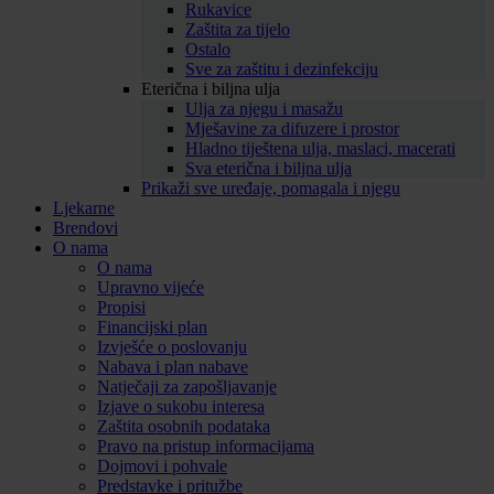
Rukavice
Zaštita za tijelo
Ostalo
Sve za zaštitu i dezinfekciju
Eterična i biljna ulja
Ulja za njegu i masažu
Mješavine za difuzere i prostor
Hladno tiještena ulja, maslaci, macerati
Sva eterična i biljna ulja
Prikaži sve uređaje, pomagala i njegu
Ljekarne
Brendovi
O nama
O nama
Upravno vijeće
Propisi
Financijski plan
Izvješće o poslovanju
Nabava i plan nabave
Natječaji za zapošljavanje
Izjave o sukobu interesa
Zaštita osobnih podataka
Pravo na pristup informacijama
Dojmovi i pohvale
Predstavke i pritužbe