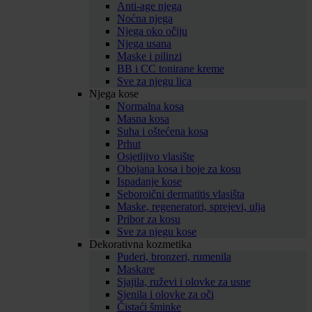
Anti-age njega
Noćna njega
Njega oko očiju
Njega usana
Maske i pilinzi
BB i CC tonirane kreme
Sve za njegu lica
Njega kose
Normalna kosa
Masna kosa
Suha i oštećena kosa
Prhut
Osjetljivo vlasište
Obojana kosa i boje za kosu
Ispadanje kose
Seboroični dermatitis vlasišta
Maske, regeneratori, sprejevi, ulja
Pribor za kosu
Sve za njegu kose
Dekorativna kozmetika
Puderi, bronzeri, rumenila
Maskare
Sjajila, ruževi i olovke za usne
Sjenila i olovke za oči
Čistaći šminke