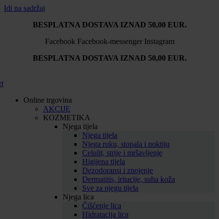
Idi na sadržaj
BESPLATNA DOSTAVA IZNAD 50,00 EUR.
Facebook
Facebook-messenger
Instagram
BESPLATNA DOSTAVA IZNAD 50,00 EUR.
rt
Online trgovina
AKCIJE
KOZMETIKA
Njega tijela
Njega tijela
Njega ruku, stopala i noktiju
Celulit, strije i mršavljenje
Higijena tijela
Dezodoransi i znojenje
Dermatitis, iritacije, suha koža
Sve za njegu tijela
Njega lica
Čišćenje lica
Hidratacija lica