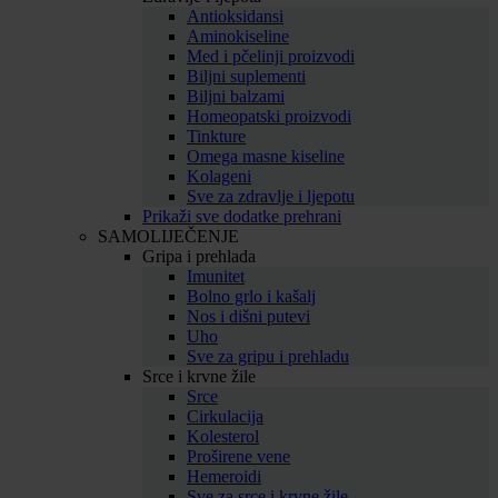
Antioksidansi
Aminokiseline
Med i pčelinji proizvodi
Biljni suplementi
Biljni balzami
Homeopatski proizvodi
Tinkture
Omega masne kiseline
Kolageni
Sve za zdravlje i ljepotu
Prikaži sve dodatke prehrani
SAMOLIJEČENJE
Gripa i prehlada
Imunitet
Bolno grlo i kašalj
Nos i dišni putevi
Uho
Sve za gripu i prehladu
Srce i krvne žile
Srce
Cirkulacija
Kolesterol
Proširene vene
Hemeroidi
Sve za srce i krvne žile