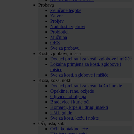
Probava
Želučane tegobe
Zatvor
Proljev
Nadutost i vjetrovi
Probiotici
Mučnina
ORS
Sve za probavu
Kosti, zglobovi, mišići
Dodaci prehrani za kosti, zglobove i mišiće
Lokalna primjena za kosti, zglobove i
mišiće
Sve za kosti, zglobove i mišiće
Kosa, koža, nokti
Dodaci prehrani za kosu, kožu i nokte
Opekline, rane, ozljede
Gljivična oboljenja
Bradavice i kurje oči
Komarci, krpelji i drugi insekti
Uši i gnjide
Sve za kosu, kožu i nokte
Oči, usta, zubi
Oči i kontaktne leće