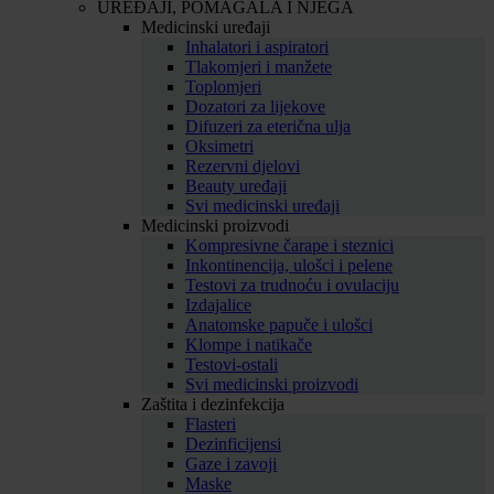
UREĐAJI, POMAGALA I NJEGA
Medicinski uređaji
Inhalatori i aspiratori
Tlakomjeri i manžete
Toplomjeri
Dozatori za lijekove
Difuzeri za eterična ulja
Oksimetri
Rezervni djelovi
Beauty uređaji
Svi medicinski uređaji
Medicinski proizvodi
Kompresivne čarape i steznici
Inkontinencija, ulošci i pelene
Testovi za trudnoću i ovulaciju
Izdajalice
Anatomske papuče i ulošci
Klompe i natikače
Testovi-ostali
Svi medicinski proizvodi
Zaštita i dezinfekcija
Flasteri
Dezinficijensi
Gaze i zavoji
Maske