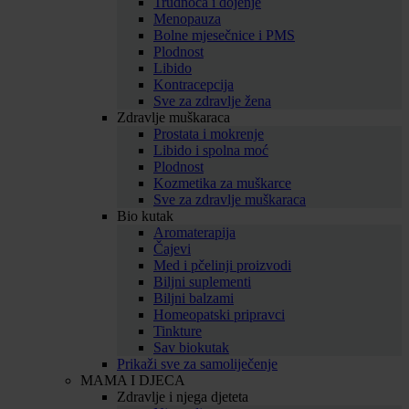
Trudnoća i dojenje
Menopauza
Bolne mjesečnice i PMS
Plodnost
Libido
Kontracepcija
Sve za zdravlje žena
Zdravlje muškaraca
Prostata i mokrenje
Libido i spolna moć
Plodnost
Kozmetika za muškarce
Sve za zdravlje muškaraca
Bio kutak
Aromaterapija
Čajevi
Med i pčelinji proizvodi
Biljni suplementi
Biljni balzami
Homeopatski pripravci
Tinkture
Sav biokutak
Prikaži sve za samoliječenje
MAMA I DJECA
Zdravlje i njega djeteta