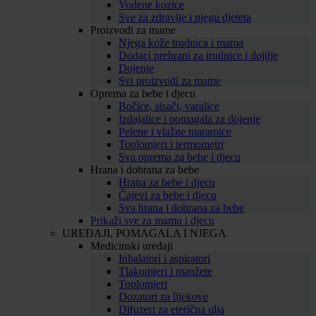
Vodene kozice
Sve za zdravlje i njegu djeteta
Proizvodi za mame
Njega kože trudnica i mama
Dodaci prehrani za trudnice i dojilje
Dojenje
Svi proizvodi za mame
Oprema za bebe i djecu
Bočice, sisači, varalice
Izdajalice i pomagala za dojenje
Pelene i vlažne maramice
Toplomjeri i termometri
Sva oprema za bebe i djecu
Hrana i dohrana za bebe
Hrana za bebe i djecu
Čajevi za bebe i djecu
Sva hrana i dohrana za bebe
Prikaži sve za mamu i djecu
UREĐAJI, POMAGALA I NJEGA
Medicinski uređaji
Inhalatori i aspiratori
Tlakomjeri i manžete
Toplomjeri
Dozatori za lijekove
Difuzeri za eterična ulja