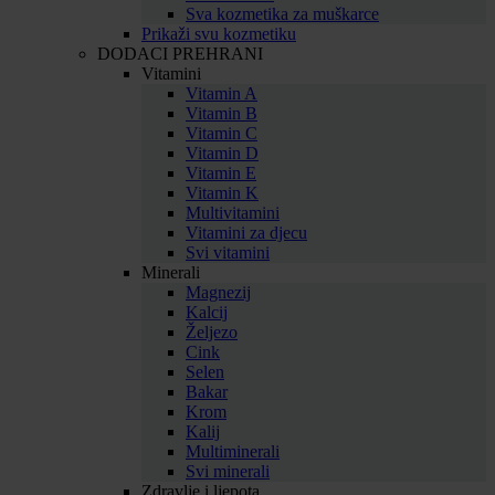
Sva kozmetika za muškarce
Prikaži svu kozmetiku
DODACI PREHRANI
Vitamini
Vitamin A
Vitamin B
Vitamin C
Vitamin D
Vitamin E
Vitamin K
Multivitamini
Vitamini za djecu
Svi vitamini
Minerali
Magnezij
Kalcij
Željezo
Cink
Selen
Bakar
Krom
Kalij
Multiminerali
Svi minerali
Zdravlje i ljepota