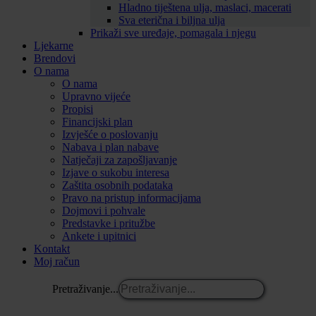
Hladno tiještena ulja, maslaci, macerati
Sva eterična i biljna ulja
Prikaži sve uređaje, pomagala i njegu
Ljekarne
Brendovi
O nama
O nama
Upravno vijeće
Propisi
Financijski plan
Izvješće o poslovanju
Nabava i plan nabave
Natječaji za zapošljavanje
Izjave o sukobu interesa
Zaštita osobnih podataka
Pravo na pristup informacijama
Dojmovi i pohvale
Predstavke i pritužbe
Ankete i upitnici
Kontakt
Moj račun
Pretraživanje...