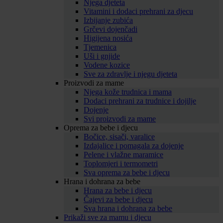
Njega djeteta
Vitamini i dodaci prehrani za djecu
Izbijanje zubića
Grčevi dojenčadi
Higijena nosića
Tjemenica
Uši i gnjide
Vodene kozice
Sve za zdravlje i njegu djeteta
Proizvodi za mame
Njega kože trudnica i mama
Dodaci prehrani za trudnice i dojilje
Dojenje
Svi proizvodi za mame
Oprema za bebe i djecu
Bočice, sisači, varalice
Izdajalice i pomagala za dojenje
Pelene i vlažne maramice
Toplomjeri i termometri
Sva oprema za bebe i djecu
Hrana i dohrana za bebe
Hrana za bebe i djecu
Čajevi za bebe i djecu
Sva hrana i dohrana za bebe
Prikaži sve za mamu i djecu