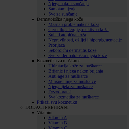
Njega nakon sunčanja
Samotamnjenje
Sve za sunčanje
Dermatološka njega kože
Masna i problematična koža
Crvenilo, alergije, reaktivna koža
Suha i atopična koža
Nepravilnosti, ožiljci i hiperpigmentacije
Psorijaza
Seboroični dermatitis kože
Sve za dermatološku njega kože
Kozmetika za muškarce
Hidratacija kože za muškarce
Brijanje i njega nakon brijanja
Anti-age za muškarce
Mirisne linije za muškarce
Njega tijela za muškarce
Dezodoransi
Sva kozmetika za muškarce
Prikaži svu kozmetiku
DODACI PREHRANI
Vitamini
Vitamin A
Vitamin B
Vitamin C