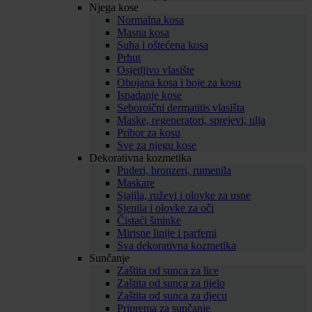
Njega kose
Normalna kosa
Masna kosa
Suha i oštećena kosa
Prhut
Osjetljivo vlasište
Obojana kosa i boje za kosu
Ispadanje kose
Seboroični dermatitis vlasišta
Maske, regeneratori, sprejevi, ulja
Pribor za kosu
Sve za njegu kose
Dekorativna kozmetika
Puderi, bronzeri, rumenila
Maskare
Sjajila, ruževi i olovke za usne
Sjenila i olovke za oči
Čistaći šminke
Mirisne linije i parfemi
Sva dekorativna kozmetika
Sunčanje
Zaštita od sunca za lice
Zaštita od sunca za tijelo
Zaštita od sunca za djecu
Priprema za sunčanje