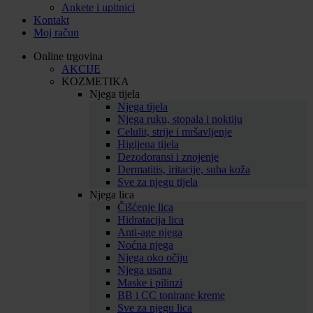
Ankete i upitnici
Kontakt
Moj račun
Online trgovina
AKCIJE
KOZMETIKA
Njega tijela
Njega tijela
Njega ruku, stopala i noktiju
Celulit, strije i mršavljenje
Higijena tijela
Dezodoransi i znojenje
Dermatitis, iritacije, suha koža
Sve za njegu tijela
Njega lica
Čišćenje lica
Hidratacija lica
Anti-age njega
Noćna njega
Njega oko očiju
Njega usana
Maske i pilinzi
BB i CC tonirane kreme
Sve za njegu lica