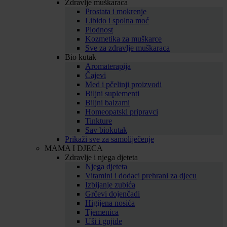
Zdravlje muškaraca
Prostata i mokrenje
Libido i spolna moć
Plodnost
Kozmetika za muškarce
Sve za zdravlje muškaraca
Bio kutak
Aromaterapija
Čajevi
Med i pčelinji proizvodi
Biljni suplementi
Biljni balzami
Homeopatski pripravci
Tinkture
Sav biokutak
Prikaži sve za samoliječenje
MAMA I DJECA
Zdravlje i njega djeteta
Njega djeteta
Vitamini i dodaci prehrani za djecu
Izbijanje zubića
Grčevi dojenčadi
Higijena nosića
Tjemenica
Uši i gnjide