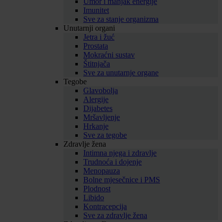
Umor i manjak energije
Imunitet
Sve za stanje organizma
Unutarnji organi
Jetra i žuć
Prostata
Mokraćni sustav
Štitnjača
Sve za unutarnje organe
Tegobe
Glavobolja
Alergije
Dijabetes
Mršavljenje
Hrkanje
Sve za tegobe
Zdravlje žena
Intimna njega i zdravlje
Trudnoća i dojenje
Menopauza
Bolne mjesečnice i PMS
Plodnost
Libido
Kontracepcija
Sve za zdravlje žena