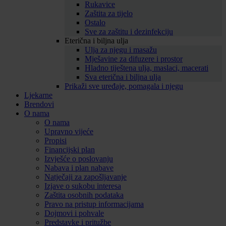
Rukavice
Zaštita za tijelo
Ostalo
Sve za zaštitu i dezinfekciju
Eterična i biljna ulja
Ulja za njegu i masažu
Mješavine za difuzere i prostor
Hladno tiještena ulja, maslaci, macerati
Sva eterična i biljna ulja
Prikaži sve uređaje, pomagala i njegu
Ljekarne
Brendovi
O nama
O nama
Upravno vijeće
Propisi
Financijski plan
Izvješće o poslovanju
Nabava i plan nabave
Natječaji za zapošljavanje
Izjave o sukobu interesa
Zaštita osobnih podataka
Pravo na pristup informacijama
Dojmovi i pohvale
Predstavke i pritužbe