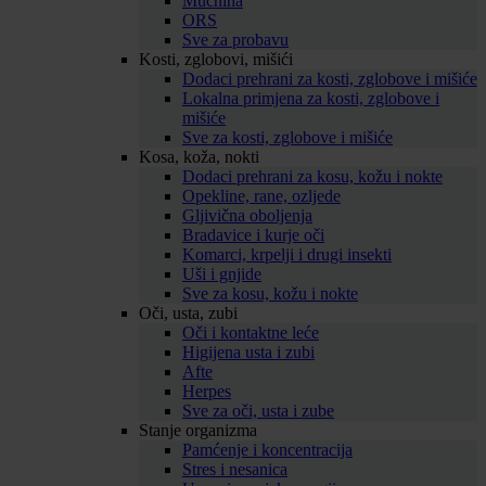
Mučnina
ORS
Sve za probavu
Kosti, zglobovi, mišići
Dodaci prehrani za kosti, zglobove i mišiće
Lokalna primjena za kosti, zglobove i
mišiće
Sve za kosti, zglobove i mišiće
Kosa, koža, nokti
Dodaci prehrani za kosu, kožu i nokte
Opekline, rane, ozljede
Gljivična oboljenja
Bradavice i kurje oči
Komarci, krpelji i drugi insekti
Uši i gnjide
Sve za kosu, kožu i nokte
Oči, usta, zubi
Oči i kontaktne leće
Higijena usta i zubi
Afte
Herpes
Sve za oči, usta i zube
Stanje organizma
Pamćenje i koncentracija
Stres i nesanica