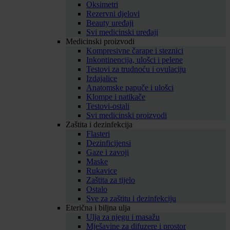
Oksimetri
Rezervni djelovi
Beauty uređaji
Svi medicinski uređaji
Medicinski proizvodi
Kompresivne čarape i steznici
Inkontinencija, ulošci i pelene
Testovi za trudnoću i ovulaciju
Izdajalice
Anatomske papuče i ulošci
Klompe i natikače
Testovi-ostali
Svi medicinski proizvodi
Zaštita i dezinfekcija
Flasteri
Dezinficijensi
Gaze i zavoji
Maske
Rukavice
Zaštita za tijelo
Ostalo
Sve za zaštitu i dezinfekciju
Eterična i biljna ulja
Ulja za njegu i masažu
Mješavine za difuzere i prostor