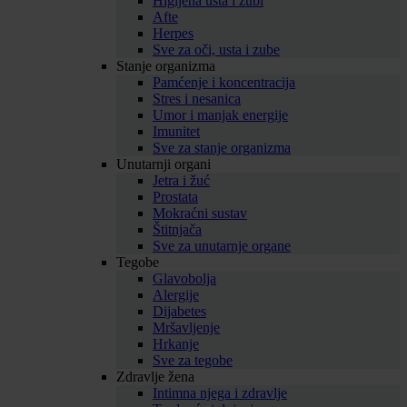
Higijena usta i zubi
Afte
Herpes
Sve za oči, usta i zube
Stanje organizma
Pamćenje i koncentracija
Stres i nesanica
Umor i manjak energije
Imunitet
Sve za stanje organizma
Unutarnji organi
Jetra i žuć
Prostata
Mokraćni sustav
Štitnjača
Sve za unutarnje organe
Tegobe
Glavobolja
Alergije
Dijabetes
Mršavljenje
Hrkanje
Sve za tegobe
Zdravlje žena
Intimna njega i zdravlje