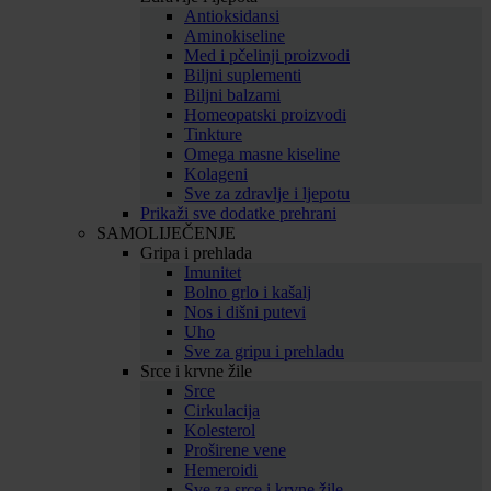
Antioksidansi
Aminokiseline
Med i pčelinji proizvodi
Biljni suplementi
Biljni balzami
Homeopatski proizvodi
Tinkture
Omega masne kiseline
Kolageni
Sve za zdravlje i ljepotu
Prikaži sve dodatke prehrani
SAMOLIJEČENJE
Gripa i prehlada
Imunitet
Bolno grlo i kašalj
Nos i dišni putevi
Uho
Sve za gripu i prehladu
Srce i krvne žile
Srce
Cirkulacija
Kolesterol
Proširene vene
Hemeroidi
Sve za srce i krvne žile