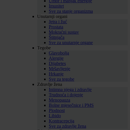
Umor i manjak energije
Imunitet
Sve za stanje organizma
Unutarnji organi
Jetra i žuć
Prostata
Mokraćni sustav
Štitnjača
Sve za unutarnje organe
Tegobe
Glavobolja
Alergije
Dijabetes
Mršavljenje
Hrkanje
Sve za tegobe
Zdravlje žena
Intimna njega i zdravlje
Trudnoća i dojenje
Menopauza
Bolne mjesečnice i PMS
Plodnost
Libido
Kontracepcija
Sve za zdravlje žena