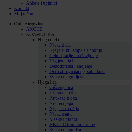
Ankete i upitnici
Kontakt
Moj račun
Online trgovina
AKCIJE
KOZMETIKA
Njega tijela
Njega tijela
Njega ruku, stopala i noktiju
Celulit, strije i mršavljenje
Higijena tijela
Dezodoransi i znojenje
Dermatitis, iritacije, suha koža
Sve za njegu tijela
Njega lica
Čišćenje lica
Hidratacija lica
Anti-age njega
Noćna njega
Njega oko očiju
Njega usana
Maske i pilinzi
BB i CC tonirane kreme
Sve za njegu lica