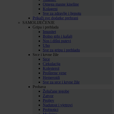
Omega masne kiseline
Kolageni
Sve za zdravlje i ljepotu
Prikaži sve dodatke prehrani
SAMOLIJEČENJE
Gripa i prehlada
Imunitet
Bolno grlo i kašalj
Nos i dišni putevi
Uho
Sve za gripu i prehladu
Srce i krvne žile
Srce
Cirkulacija
Kolesterol
Proširene vene
Hemeroidi
Sve za srce i krvne žile
Probava
Želučane tegobe
Zatvor
Proljev
Nadutost i vjetrovi
Probiotici