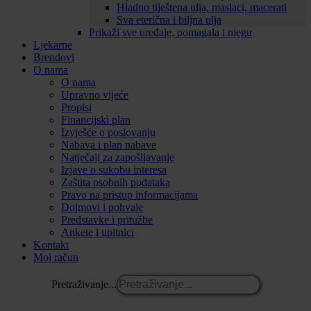
Hladno tiještena ulja, maslaci, macerati
Sva eterična i biljna ulja
Prikaži sve uređaje, pomagala i njegu
Ljekarne
Brendovi
O nama
O nama
Upravno vijeće
Propisi
Financijski plan
Izvješće o poslovanju
Nabava i plan nabave
Natječaji za zapošljavanje
Izjave o sukobu interesa
Zaštita osobnih podataka
Pravo na pristup informacijama
Dojmovi i pohvale
Predstavke i pritužbe
Ankete i upitnici
Kontakt
Moj račun
Pretraživanje...