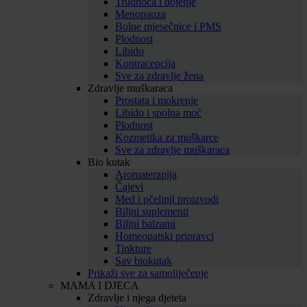
Trudnoća i dojenje
Menopauza
Bolne mjesečnice i PMS
Plodnost
Libido
Kontracepcija
Sve za zdravlje žena
Zdravlje muškaraca
Prostata i mokrenje
Libido i spolna moć
Plodnost
Kozmetika za muškarce
Sve za zdravlje muškaraca
Bio kutak
Aromaterapija
Čajevi
Med i pčelinji proizvodi
Biljni suplementi
Biljni balzami
Homeopatski pripravci
Tinkture
Sav biokutak
Prikaži sve za samoliječenje
MAMA I DJECA
Zdravlje i njega djeteta