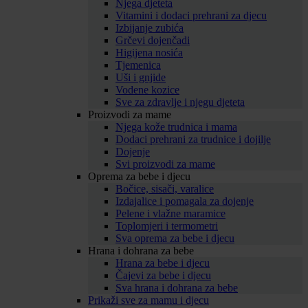
Njega djeteta
Vitamini i dodaci prehrani za djecu
Izbijanje zubića
Grčevi dojenčadi
Higijena nosića
Tjemenica
Uši i gnjide
Vodene kozice
Sve za zdravlje i njegu djeteta
Proizvodi za mame
Njega kože trudnica i mama
Dodaci prehrani za trudnice i dojilje
Dojenje
Svi proizvodi za mame
Oprema za bebe i djecu
Bočice, sisači, varalice
Izdajalice i pomagala za dojenje
Pelene i vlažne maramice
Toplomjeri i termometri
Sva oprema za bebe i djecu
Hrana i dohrana za bebe
Hrana za bebe i djecu
Čajevi za bebe i djecu
Sva hrana i dohrana za bebe
Prikaži sve za mamu i djecu