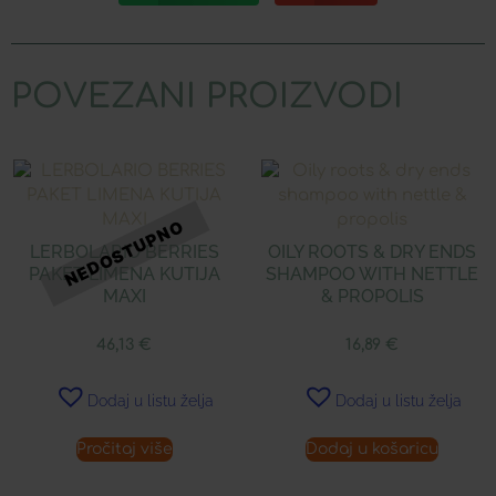
POVEZANI PROIZVODI
LERBOLARIO BERRIES
OILY ROOTS & DRY ENDS
PAKET LIMENA KUTIJA
SHAMPOO WITH NETTLE
MAXI
& PROPOLIS
46,13
€
16,89
€
Dodaj u listu želja
Dodaj u listu želja
Pročitaj više
Dodaj u košaricu