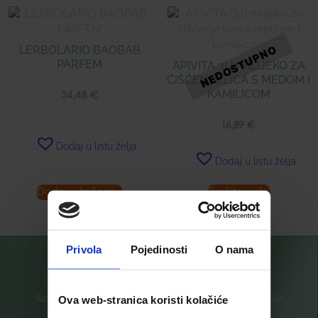
LERBOLARIO BAOBAB
PARFEM
APIVITA 3U1 MLIJEKO ZA
ČIŠĆENJE LICA S MEDOM I
KAMILICOM
34,48
€
16,89
€
Dodaj u listu želja
Dodaj u listu želja
Dodaj u košaricu
Pročitaj više
Privola
Pojedinosti
O nama
Saznajte prvi za nove proizvode i ekskluzivne promocije
Ova web-stranica koristi kolačiće