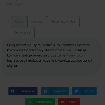
kose
Phyto
,
Opis
Sastojci
Način uporabe
Pakiranje
Ovaj inovativni sprej hidratizira, tonizira i definira
kovrče bez dodatnog otežavanja kose. Oblikuje
kovrče i djeluje energizirajuće čime kosi vraća
lepršavost i mekoću. Kosa je svilenkasta, podatna i
sjajna.
Facebook
Telegram
Twitter
WhatsApp
Email