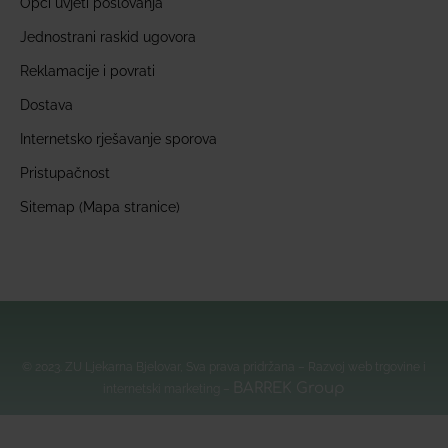
Opći uvjeti poslovanja
Jednostrani raskid ugovora
Reklamacije i povrati
Dostava
Internetsko rješavanje sporova
Pristupačnost
Sitemap (Mapa stranice)
© 2023. ZU Ljekarna Bjelovar, Sva prava pridržana – Razvoj web trgovine i
BARREK Group
internetski marketing –