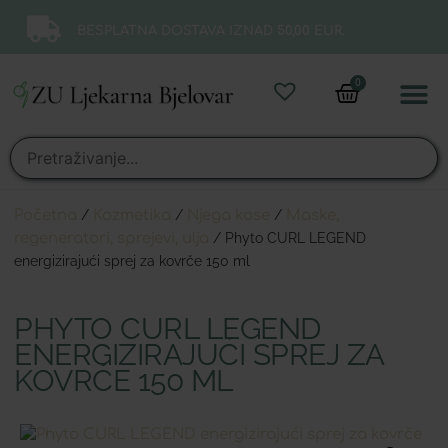
BESPLATNA DOSTAVA IZNAD 50,00 EUR.
0
Online 
Moj ra
Početna
/
Kozmetika
/
Njega kose
/
Maske,
regeneratori, sprejevi, ulja
/ Phyto CURL LEGEND
energizirajući sprej za kovrče 150 ml
PHYTO CURL LEGEND
ENERGIZIRAJUĆI SPREJ ZA
KOVRČE 150 ML