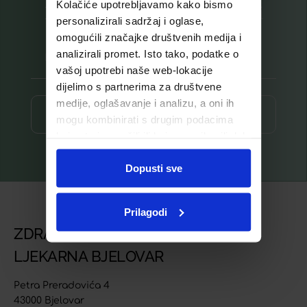
Kolačiće upotrebljavamo kako bismo
Prijavite se na listu za novosti
personalizirali sadržaj i oglase,
omogućili značajke društvenih medija i
analizirali promet. Isto tako, podatke o
vašoj upotrebi naše web-lokacije
dijelimo s partnerima za društvene
medije, oglašavanje i analizu, a oni ih
Prijava ⟶
mogu kombinirati s drugim podacima
koje ste im pružili ili koje su prikupili dok
ste upotrebljavali njihove usluge.
Dopusti sve
Prilagodi
ZDRAVSTVENA USTANOVA
LJEKARNA BJELOVAR
Petra Preradovića 4
43000 Bjelovar