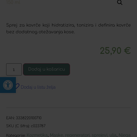
Sprej za kovrče koji hidratizira, tonizira i definira kovrče
bez dodatnog otežavanja kose.
25,90
€
Dodaj u košaricu
Open toolbar
Dodaj u listu želja
EAN:
3338220100710
SKU (C šifra):
c023787
Kozmetika
Maske, regeneratori, sprejevi, ulja
Njega
,
,
Kategorije: