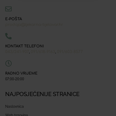
E-POŠTA
prodaja@ljekarna-bjelovar.hr
KONTAKT TELEFONI
043/241-907
091/618-9163
091/603-8577
,
,
RADNO VRIJEME
07:00-20:00
NAJPOSJEĆENIJE STRANICE
Naslovnica
Web trgovina