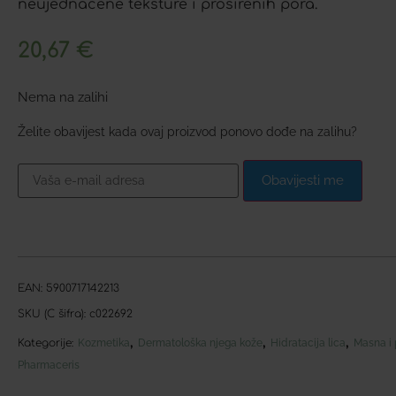
neujednačene teksture i proširenih pora.
20,67
€
Nema na zalihi
Želite obavijest kada ovaj proizvod ponovo dođe na zalihu?
Obavijesti me
EAN:
5900717142213
SKU (C šifra):
c022692
,
,
,
Kategorije:
Kozmetika
Dermatološka njega kože
Hidratacija lica
Masna i 
Pharmaceris