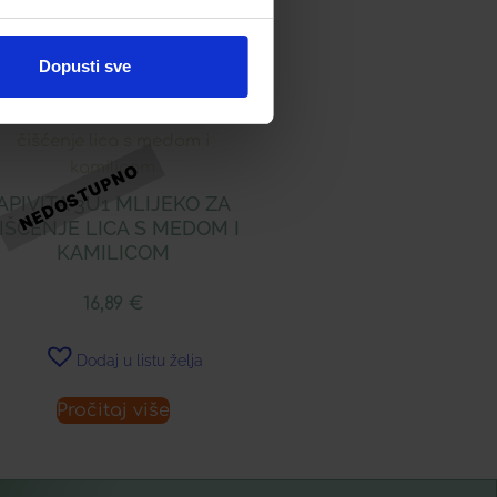
Dopusti sve
APIVITA 3U1 MLIJEKO ZA
IŠĆENJE LICA S MEDOM I
KAMILICOM
16,89
€
Dodaj u listu želja
Pročitaj više