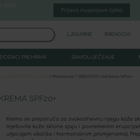
 50,00
Prijava nuspojave lijeka
LJEKARNE
BRENDOVI
DODACI PREHRANI
SAMOLIJEČENJE
 problematična koža
/ Pharmaceris T SEBOSTATIC mat krema SPF20+
KREMA SPF20+
Krema se preporuča za svakodnevnu njegu kože s
mješovite kože sklone sjaju i povremenim erupcija
utjecajem okoliša i hormonalnim promjenama). Pre