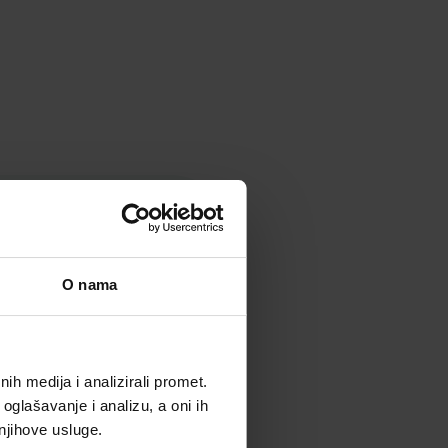
ojnica, smanjujući
, zaglađuje i posvjetljuje
lja kožu glatkom i
O nama
h medija i analizirali promet.
oglašavanje i analizu, a oni ih
 njihove usluge.