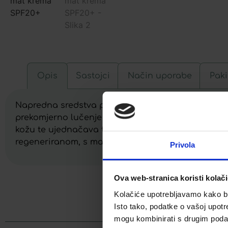
Opis
Sastojci
Način uporabe
Paki
Napredna sredstva protiv akni (ester vinske kiselin
prekomjerno lučenje sebuma i potiču eliminaciju er
kožu te ujednačava ton kože. Krema učinkovito vlaž
regeneriranom, s mat završnicom koja traje dugo. P
Privola
Ova web-stranica koristi kolač
Kolačiće upotrebljavamo kako bis
Facebook
Isto tako, podatke o vašoj upotr
mogu kombinirati s drugim podacim