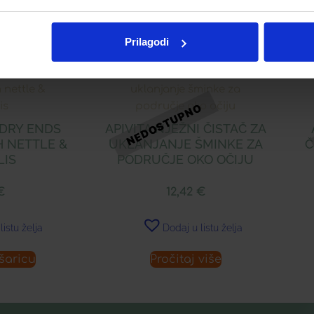
Prilagodi
 DRY ENDS
APIVITA NJEŽNI ČISTAČ ZA
 NETTLE &
UKLANJANJE ŠMINKE ZA
Č
LIS
PODRUČJE OKO OČIJU
€
12,42
€
listu želja
Dodaj u listu želja
šaricu
Pročitaj više