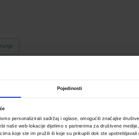
ranje
e i pirokton olamin) normaliziraju funkciju žlijezda l
upcija akni. Limunska kiselina nježno ljušti epidermu
i kožu i vraća zdravu ravnotežu lipida i vlage. Ostav
roizvod se lako upija i ne začepljuje pore kože.
Pojedinosti
iće
mo personalizirali sadržaj i oglase, omogućili značajke društveni
Telegram
Twitter
WhatsApp
Email
ebi naše web-lokacije dijelimo s partnerima za društvene medije, 
a koje ste im pružili ili koje su prikupili dok ste upotrebljavali