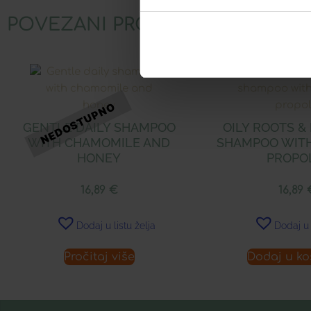
POVEZANI PROIZVODI
GENTLE DAILY SHAMPOO
OILY ROOTS &
WITH CHAMOMILE AND
SHAMPOO WITH
HONEY
PROPO
16,89
€
16,89
Dodaj u listu želja
Dodaj u 
Pročitaj više
Dodaj u ko