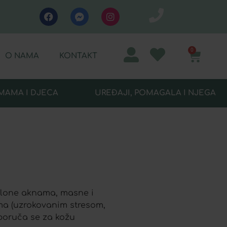
0
O NAMA
KONTAKT
MAMA I DJECA
UREĐAJI, POMAGALA I NJEGA
klone aknama, masne i
ma (uzrokovanim stresom,
poruča se za kožu