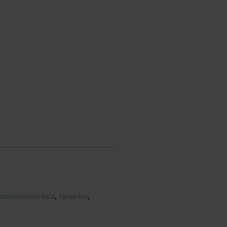
,
,
problematična koža
Njega lica