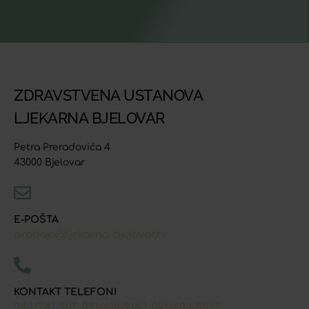
ZDRAVSTVENA USTANOVA
LJEKARNA BJELOVAR
Petra Preradovića 4
43000 Bjelovar
E-POŠTA
prodaja@ljekarna-bjelovar.hr
KONTAKT TELEFONI
043/241-907
091/618-9163
091/603-8577
,
,