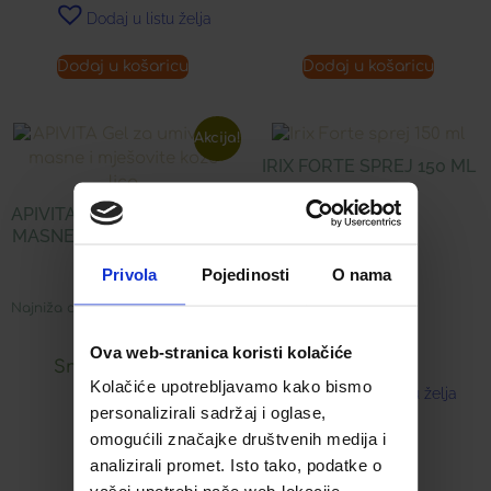
Dodaj u listu želja
Dodaj u košaricu
Dodaj u košaricu
Akcija!
IRIX FORTE SPREJ 150 ML
APIVITA GEL ZA UMIVANJE
18,58
€
MASNE I MJEŠOVITE KOŽE
LICA
Privola
Pojedinosti
O nama
Najniža cijena u zadnjih 30 dana:
16,89
€
Ova web-stranica koristi kolačiće
Snižena cijena:
Kolačiće upotrebljavamo kako bismo
Dodaj u listu želja
personalizirali sadržaj i oglase,
8,45
€
omogućili značajke društvenih medija i
analizirali promet. Isto tako, podatke o