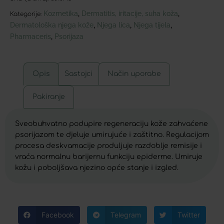
Kozmetika
Dermatitis, iritacije, suha koža
,
,
Kategorije:
Dermatološka njega kože
Njega lica
Njega tijela
,
,
,
Pharmaceris
Psorijaza
,
Opis
Sastojci
Način uporabe
Pakiranje
Sveobuhvatno podupire regeneraciju kože zahvaćene
psorijazom te djeluje umirujuće i zaštitno. Regulacijom
procesa deskvamacije produljuje razdoblje remisije i
vraća normalnu barijernu funkciju epiderme. Umiruje
kožu i poboljšava njezino opće stanje i izgled.
Facebook
Telegram
Twitter