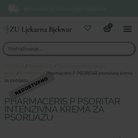
BESPLATNA DOSTAVA IZNAD 50,00 EUR.
0
Online 
Moj ra
Početna
/
Kozmetika
/
Dermatološka njega
kože
/
Psorijaza
/ Pharmaceris P PSORITAR intenzivna krema
za psorijazu
PHARMACERIS P PSORITAR
INTENZIVNA KREMA ZA
PSORIJAZU