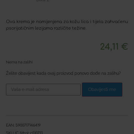
Ova krema je namijenjena za kožu lica i tijela zahvaćenu
psorijatičnim lezijama različite težine.
24,11
€
Nema na zalihi
Želite obavijest kada ovaj proizvod ponovo dođe na zalihu?
Obavijesti me
EAN:
5900717146419
SKU (C šifra):
c010713