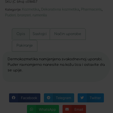
SKU (C šifra):
c018457
Kozmetika
Dekorativna kozmetika
Pharmaceris
,
,
,
Kategorije:
Puderi, bronzeri, rumenila
Opis
Sastojci
Način uporabe
Pakiranje
Dermokozmetika namijenjena svakodnevnoj uporabi.
Puder ravnomjerno nanesite na kožu lica i ostavite da
se upije.
Facebook
Telegram
Twitter
WhatsApp
Email