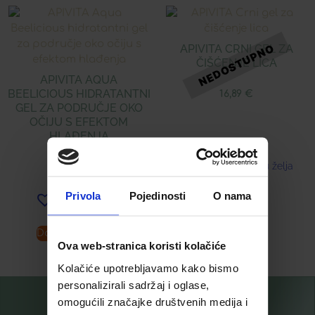
APIVITA CRNI GEL ZA
ČIŠĆENJE LICA
APIVITA AQUA
BEELICIOUS HIDRATANTNI
16,89
€
GEL ZA PODRUČJE OKO
OČIJU S EFEKTOM
HLAĐENJA
Dodaj u listu želja
24,91
€
Privola
Pojedinosti
O nama
Dodaj u listu želja
Dodaj u košaricu
Pročitaj više
Ova web-stranica koristi kolačiće
Kolačiće upotrebljavamo kako bismo
personalizirali sadržaj i oglase,
omogućili značajke društvenih medija i