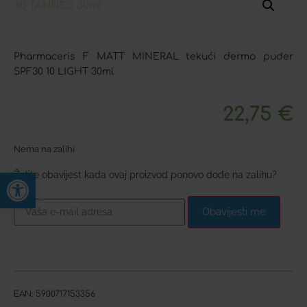
Pharmaceris F MATT MINERAL tekući dermo puder
SPF30 10 LIGHT 30ml
22,75
€
Nema na zalihi
Open toolbar
Želite obavijest kada ovaj proizvod ponovo dođe na zalihu?
Obavijesti me
EAN:
5900717153356