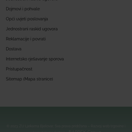
Dojmovi i pohvale
Opći uvjeti poslovanja
Jednostrani raskid ugovora
Reklamacije i povrati
Dostava
Internetsko rješavanje sporova
Pristupačnost
Sitemap (Mapa stranice)
© 2023. ZU Ljekarna Bjelovar, Sva prava pridržana – Razvoj web trgovine i