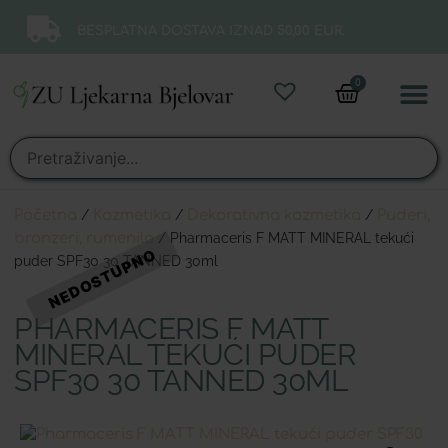
BESPLATNA DOSTAVA IZNAD 50,00 EUR.
0
Online 
Moj ra
Početna
/
Kozmetika
/
Dekorativna kozmetika
/
Puderi,
bronzeri, rumenila
/ Pharmaceris F MATT MINERAL tekući
puder SPF30 30 TANNED 30ml
PHARMACERIS F MATT
MINERAL TEKUĆI PUDER
SPF30 30 TANNED 30ML