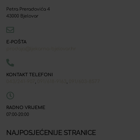
Petra Preradovića 4
43000 Bjelovar
E-POŠTA
prodaja@ljekarna-bjelovar.hr
KONTAKT TELEFONI
043/241-907
091/618-9163
091/603-8577
,
,
RADNO VRIJEME
07:00-20:00
NAJPOSJEĆENIJE STRANICE