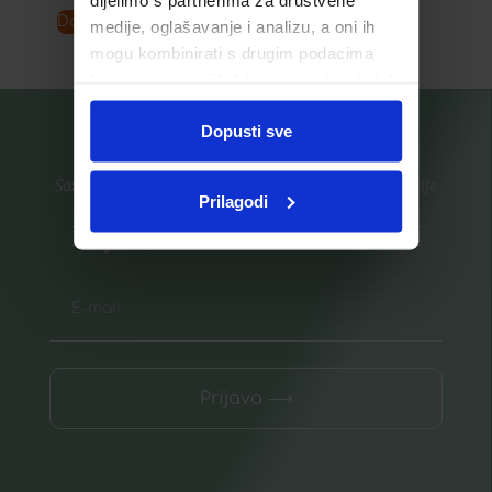
Dodaj u košaricu
Pročitaj više
medije, oglašavanje i analizu, a oni ih
mogu kombinirati s drugim podacima
koje ste im pružili ili koje su prikupili dok
ste upotrebljavali njihove usluge.
Dopusti sve
Saznajte prvi za nove proizvode i ekskluzivne promocije
Prilagodi
Prijavite se na listu za novosti
Prijava ⟶