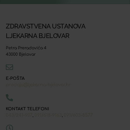
ZDRAVSTVENA USTANOVA
LJEKARNA BJELOVAR
Petra Preradovića 4
43000 Bjelovar
E-POŠTA
prodaja@ljekarna-bjelovar.hr
KONTAKT TELEFONI
043/241-907
091/618-9163
091/603-8577
,
,