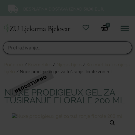
BESPLATNA DOSTAVA IZNAD 50,00 EUR.
0
Online 
Moj ra
Početna
/
Kozmetika
/
Njega tijela
/
Kozmetika za njegu
tijela
/ Nuxe prodigieux gel za tuširanje florale 200 ml
NUXE PRODIGIEUX GEL ZA
TUŠIRANJE FLORALE 200 ML