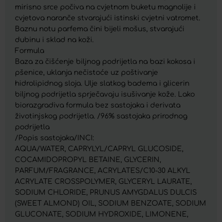
mirisno srce počiva na cvjetnom buketu magnolije i
cvjetova naranče stvarajući istinski cvjetni vatromet.
Baznu notu parfema čini bijeli mošus, stvarajući
dubinu i sklad na koži.
Formula
Baza za čišćenje biljnog podrijetla na bazi kokosa i
pšenice, uklanja nečistoće uz poštivanje
hidrolipidnog sloja. Ulje slatkog badema i glicerin
biljnog podrijetla sprječavaju isušivanje kože. Lako
biorazgradiva formula bez sastojaka i derivata
životinjskog podrijetla. /96% sastojaka prirodnog
podrijetla
/Popis sastojaka/INCI:
AQUA/WATER, CAPRYLYL/CAPRYL GLUCOSIDE,
COCAMIDOPROPYL BETAINE, GLYCERIN,
PARFUM/FRAGRANCE, ACRYLATES/C10-30 ALKYL
ACRYLATE CROSSPOLYMER, GLYCERYL LAURATE,
SODIUM CHLORIDE, PRUNUS AMYGDALUS DULCIS
(SWEET ALMOND) OIL, SODIUM BENZOATE, SODIUM
GLUCONATE, SODIUM HYDROXIDE, LIMONENE,