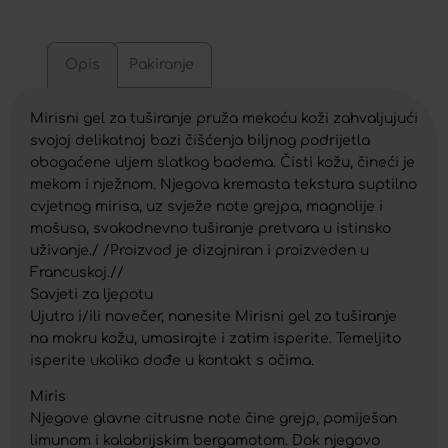
Opis
Pakiranje
Mirisni gel za tuširanje pruža mekoću koži zahvaljujući
svojoj delikatnoj bazi čišćenja biljnog podrijetla
obogaćene uljem slatkog badema. Čisti kožu, čineći je
mekom i nježnom. Njegova kremasta tekstura suptilno
cvjetnog mirisa, uz svježe note grejpa, magnolije i
mošusa, svakodnevno tuširanje pretvara u istinsko
uživanje./ /Proizvod je dizajniran i proizveden u
Francuskoj.//
Savjeti za ljepotu
Ujutro i/ili navečer, nanesite Mirisni gel za tuširanje
na mokru kožu, umasirajte i zatim isperite. Temeljito
isperite ukoliko dođe u kontakt s očima.
Miris
Njegove glavne citrusne note čine grejp, pomiješan
limunom i kalabrijskim bergamotom. Dok njegovo