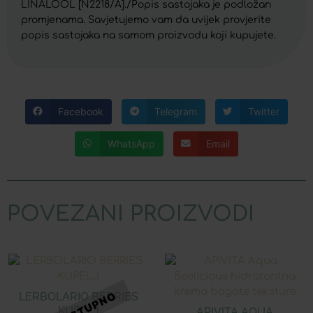
LINALOOL [N2218/A]./Popis sastojaka je podložan
promjenama. Savjetujemo vam da uvijek provjerite
popis sastojaka na samom proizvodu koji kupujete.
Facebook
Telegram
Twitter
WhatsApp
Email
POVEZANI PROIZVODI
LERBOLARIO BERRIES
KUPELJ
APIVITA AQUA