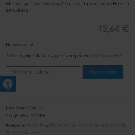
Mirisni gel za tuširanje/*Za sve tipove kože/Hrani i
omekšava
13,64
€
Nema na zalihi
Želite obavijest kada ovaj proizvod ponovo dođe na zalihu?
Obavijesti me
Open toolbar
EAN:
3264680026133
SKU (C šifra):
C025128
Kozmetika
Higijena tijela
Kozmetika za njegu tijela
,
,
,
Kategorije:
Njega tijela
Nuxe
,