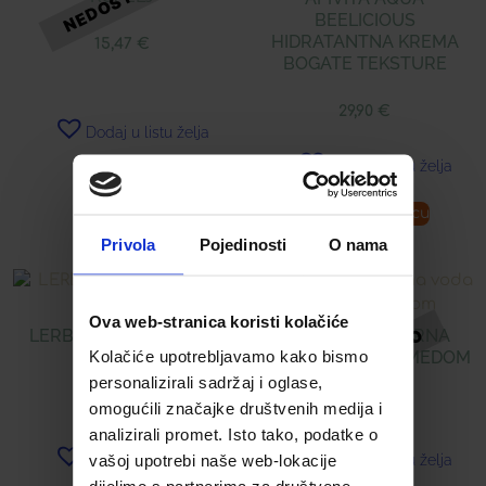
BEELICIOUS
HIDRATANTNA KREMA
15,47
€
BOGATE TEKSTURE
29,90
€
Dodaj u listu želja
Dodaj u listu želja
Pročitaj više
Dodaj u košaricu
Privola
Pojedinosti
O nama
Ova web-stranica koristi kolačiće
LERBOLARIO BAOBAB
APIVITA MICELARNA
Kolačiće upotrebljavamo kako bismo
PARFEM
VODA S RUŽOM I MEDOM
personalizirali sadržaj i oglase,
34,48
€
15,31
€
omogućili značajke društvenih medija i
analizirali promet. Isto tako, podatke o
vašoj upotrebi naše web-lokacije
Dodaj u listu želja
Dodaj u listu želja
dijelimo s partnerima za društvene