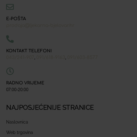
E-POŠTA
prodaja@ljekarna-bjelovar.hr
KONTAKT TELEFONI
043/241-907
091/618-9163
091/603-8577
,
,
RADNO VRIJEME
07:00-20:00
NAJPOSJEĆENIJE STRANICE
Naslovnica
Web trgovina