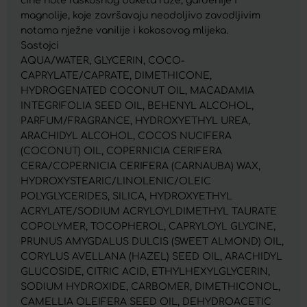
čine note raskošnog buketa ruže, gardenije i
magnolije, koje završavaju neodoljivo zavodljivim
notama nježne vanilije i kokosovog mlijeka.
Sastojci
AQUA/WATER, GLYCERIN, COCO-
CAPRYLATE/CAPRATE, DIMETHICONE,
HYDROGENATED COCONUT OIL, MACADAMIA
INTEGRIFOLIA SEED OIL, BEHENYL ALCOHOL,
PARFUM/FRAGRANCE, HYDROXYETHYL UREA,
ARACHIDYL ALCOHOL, COCOS NUCIFERA
(COCONUT) OIL, COPERNICIA CERIFERA
CERA/COPERNICIA CERIFERA (CARNAUBA) WAX,
HYDROXYSTEARIC/LINOLENIC/OLEIC
POLYGLYCERIDES, SILICA, HYDROXYETHYL
ACRYLATE/SODIUM ACRYLOYLDIMETHYL TAURATE
COPOLYMER, TOCOPHEROL, CAPRYLOYL GLYCINE,
PRUNUS AMYGDALUS DULCIS (SWEET ALMOND) OIL,
CORYLUS AVELLANA (HAZEL) SEED OIL, ARACHIDYL
GLUCOSIDE, CITRIC ACID, ETHYLHEXYLGLYCERIN,
SODIUM HYDROXIDE, CARBOMER, DIMETHICONOL,
CAMELLIA OLEIFERA SEED OIL, DEHYDROACETIC