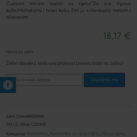
Čudesni mirisni losion za tijelo/*Za sve tipove
kože/Hidratizira i hrani kožu, čini ju svilenkasto mekom i
blistavom.
18,17
€
Nema na zalihi
Želite obavijest kada ovaj proizvod ponovo dođe na zalihu?
Open toolbar
Obavijesti me
EAN:
3264680009488
SKU (C šifra):
C021308
Kozmetika
Kozmetika za njegu tijela
Njega tijela
,
,
,
Kategorije: