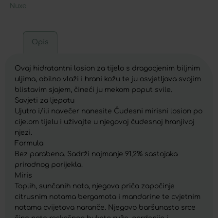
Nuxe
Opis
Ovaj hidratantni losion za tijelo s dragocjenim biljnim
uljima, obilno vlaži i hrani kožu te ju osvjetljava svojim
blistavim sjajem, čineći ju mekom poput svile.
Savjeti za ljepotu
Ujutro i/ili navečer nanesite Čudesni mirisni losion po
cijelom tijelu i uživajte u njegovoj čudesnoj hranjivoj
njezi.
Formula
Bez parabena. Sadrži najmanje 91,2% sastojaka
prirodnog porijekla.
Miris
Toplih, sunčanih nota, njegova priča započinje
citrusnim notama bergamota i mandarine te cvjetnim
notama cvijetova naranče. Njegovo baršunasto srce