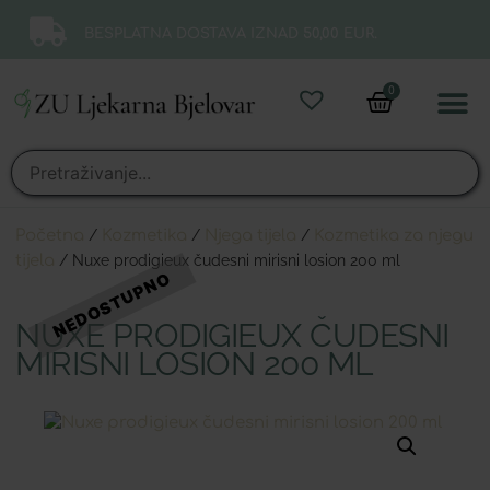
BESPLATNA DOSTAVA IZNAD 50,00 EUR.
0
Online 
Moj ra
Početna
/
Kozmetika
/
Njega tijela
/
Kozmetika za njegu
tijela
/ Nuxe prodigieux čudesni mirisni losion 200 ml
NUXE PRODIGIEUX ČUDESNI
MIRISNI LOSION 200 ML