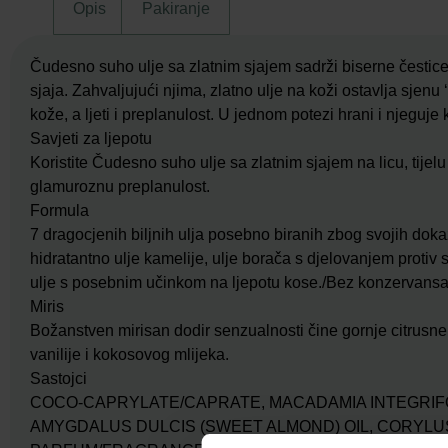
Opis
Pakiranje
Čudesno suho ulje sa zlatnim sjajem sadrži biserne čestice
sjaja. Zahvaljujući njima, zlatno ulje na koži ostavlja sjenu 
kože, a ljeti i preplanulost. U jednom potezi hrani i njeguje
Savjeti za ljepotu
Koristite Čudesno suho ulje sa zlatnim sjajem na licu, tijelu
glamuroznu preplanulost.
Formula
7 dragocjenih biljnih ulja posebno biranih zbog svojih doka
hidratantno ulje kamelije, ulje borača s djelovanjem protiv 
ulje s posebnim učinkom na ljepotu kose./Bez konzervansa, 
Miris
Božanstven mirisan dodir senzualnosti čine gornje citrusne 
vanilije i kokosovog mlijeka.
Sastojci
COCO-CAPRYLATE/CAPRATE, MACADAMIA INTEGRIFOL
AMYGDALUS DULCIS (SWEET ALMOND) OIL, CORYLUS 