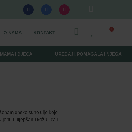
0
O NAMA
KONTAKT
MAMA I DJECA
UREĐAJI, POMAGALA I NJEGA
Višenamjensko suho ulje koje
ljenu i uljepšanu kožu lica i