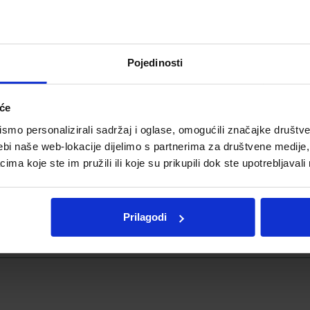
EED OIL, TOCOPHEROL, CI 77891/TITANIUM DIOXIDE, A
ON OXIDES, TOCOPHERYL ACETATE, HELIANTHUS ANNUUS (
CT, POLYGLYCERYL-3 DIISOSTEARATE, ASCORBIC ACID
SALICYLATE, LINALOOL, LIMONENE, CITRONELLOL, GER
Pojedinosti
iće
mo personalizirali sadržaj i oglase, omogućili značajke društveni
ebi naše web-lokacije dijelimo s partnerima za društvene medije, 
a koje ste im pružili ili koje su prikupili dok ste upotrebljavali
Prilagodi
Telegram
Twitter
WhatsApp
Email