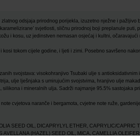
 zlatnog odsjaja prirodnog porijekla, izuzetno nježne i pažljiv
‘karamelizirane’ svjetlosti, sličnu prirodnoj boji preplanule puti
 kožu i kosu, uz jedinstven nemasan osjećaj i kultni, očaravajući 
 i kosi tokom cijele godine, i ljeti i zimi. Posebno savršeno nako
zanih svojstava: visokohranjivo Tsubaki ulje s antioksidativnim i
strija, ulje lješnjaka s umirujućim svojstvima, hranjivo ulje mak
silikona i mineralnih ulja. Sadrži najmanje 95.5% sastojaka pri
note cvjetova naranče i bergamota, cvjetne note ruže, gardenije 
IA SEED OIL, DICAPRYLYL ETHER, CAPRYLIC/CAPRIC 
AVELLANA (HAZEL) SEED OIL, MICA, CAMELLIA OLEIFERA