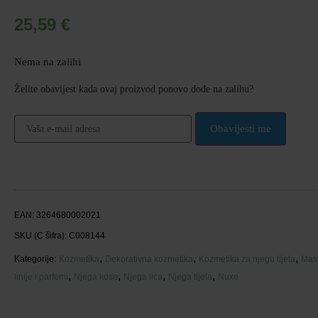
25,59
€
Nema na zalihi
Želite obavijest kada ovaj proizvod ponovo dođe na zalihu?
Obavijesti me
EAN:
3264680002021
SKU (C šifra):
C008144
,
,
,
Kategorije:
Kozmetika
Dekorativna kozmetika
Kozmetika za njegu tijela
Mask
,
,
,
,
linije i parfemi
Njega kose
Njega lica
Njega tijela
Nuxe