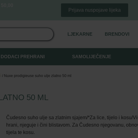
50,00
Prijava nuspojave lijeka
LJEKARNE
BRENDOVI
DODACI PREHRANI
SAMOLIJEČENJE
i
/ Nuxe prodigieuse suho ulje zlatno 50 ml
LATNO 50 ML
Čudesno suho ulje sa zlatnim sjajem/*Za lice, tijelo i kosu/
hrani, njeguje i čini blistavom. Za Čudesno njegovanu, obnov
tijela te kosu.