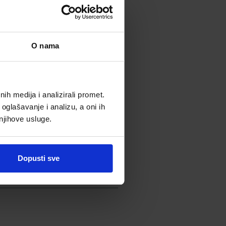
RGANIA SPINOSA KERNEL
SUNFLOWER) SEED OIL,
, SOLANUM
ANIOL, BENZYL ALCOHOL
O nama
h medija i analizirali promet.
oglašavanje i analizu, a oni ih
 njihove usluge.
Dopusti sve