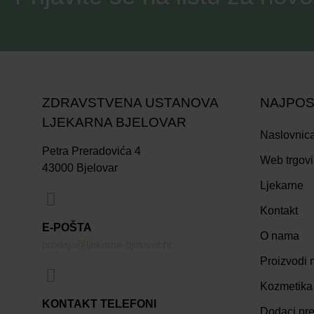
ZDRAVSTVENA USTANOVA
NAJPOS
LJEKARNA BJELOVAR
Naslovnic
Petra Preradovića 4
Web trgov
43000 Bjelovar
Ljekarne
Kontakt
E-POŠTA
O nama
prodaja@ljekarna-bjelovar.hr
Proizvodi n
Kozmetika
KONTAKT TELEFONI
Dodaci pre