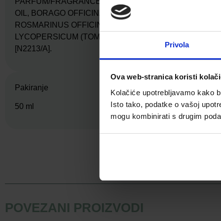
PARFUM/FRAGRANCE, SILICA, CAMELLIA JAPONICA S
OIL, BORAGO OFFICINALIS SEED OIL, CI 77491/IR
ROSMARINUS OFFICINALIS (ROSEMARY) LEAF EXTRA
LYCOPERSICUM (TOMATO) FRUIT EXTRACT, BENZYL 
Privola
[N2213/A].
Ova web-stranica koristi kolač
Pakiranje
Kolačiće upotrebljavamo kako bis
Isto tako, podatke o vašoj upotr
50 ml
mogu kombinirati s drugim podacim
Facebook
POVEZANI PROIZVODI