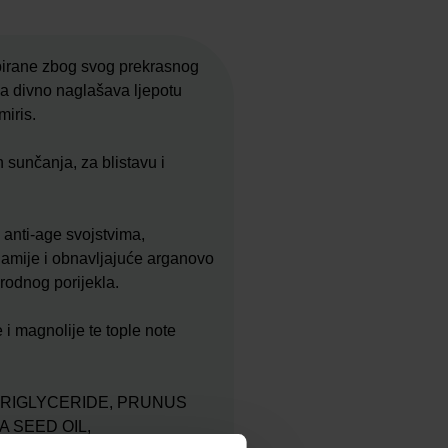
o birane zbog svog prekrasnog
, pa divno naglašava ljepotu
miris.
n sunčanja, za blistavu i
 anti-age svojstvima,
adamije i obnavljajuće arganovo
rodnog porijekla.
i magnolije te tople note
TRIGLYCERIDE, PRUNUS
 SEED OIL,