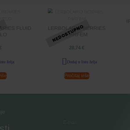
I
RRIES FLUID
LERBOLARIO BERRIES
ELO
PARFEM
€
28,74
€
istu želja
Dodaj u listu želja
više
Pročitaj više
ije
sti