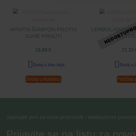
APIVITA ŠAMPON PROTIV
LERBOLARIO BE
SUHE PRHUTI
ZA TIJ
16,89
€
21,33
Dodaj u listu želja
Dodaj u l
Dodaj u košaricu
Pročitaj 
Saznajte prvi za nove proizvode i ekskluzivne promoc
Prijavite se na listu za novo