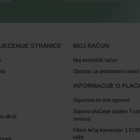
JEĆENIJE STRANICE
MOJ RAČUN
a
Moj korisnički račun
ina
Obrazac za jednostrani raskid
INFORMACIJE O PLAĆ
Sigurnost on-line trgovine
Sigurno plaćanje (putem T-c
a akciji
servisa)
Fiksni tečaj konverzije: 1 EU
HRK
hrani