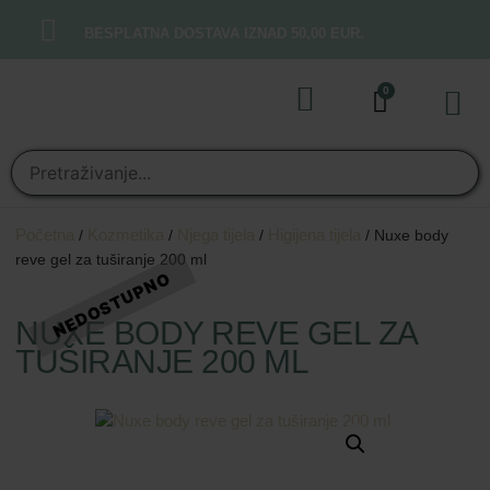
BESPLATNA DOSTAVA IZNAD 50,00 EUR.
0
Online t
Moj rač
Početna
Kozmetika
Njega tijela
Higijena tijela
/
/
/
/ Nuxe body
reve gel za tuširanje 200 ml
NUXE BODY REVE GEL ZA
TUŠIRANJE 200 ML