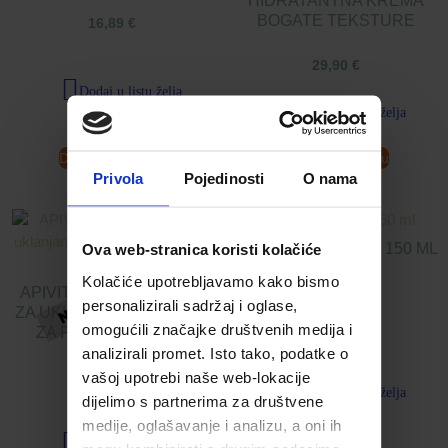
HIDRATANTNA KREMA
BOGATE TEKSTURE
16,89
€
29,90
€
Dodaj u listu želja
Dodaj u listu želja
Dodaj u košaricu
Dodaj u košaricu
Privola
Pojedinosti
O nama
IRIX FORTE SPREJ 150 ML
Ova web-stranica koristi kolačiće
Kolačiće upotrebljavamo kako bismo
APIVITA NJEŽNI ČISTAČ
18,58
€
personalizirali sadržaj i oglase,
ZA UKLANJANJE ŠMINKE
omogućili značajke društvenih medija i
ZA PODRUČJE OKO
analizirali promet. Isto tako, podatke o
OČIJU
vašoj upotrebi naše web-lokacije
Dodaj u listu želja
12,42
€
dijelimo s partnerima za društvene
medije, oglašavanje i analizu, a oni ih
Dodaj u listu želja