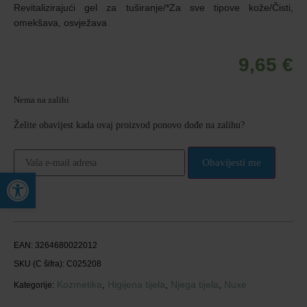
Revitalizirajući gel za tuširanje/*Za sve tipove kože/Čisti,
omekšava, osvježava
9,65
€
Nema na zalihi
Želite obavijest kada ovaj proizvod ponovo dođe na zalihu?
Obavijesti me
Open toolbar
EAN:
3264680022012
SKU (C šifra):
C025208
Kozmetika
,
Higijena tijela
,
Njega tijela
,
Nuxe
Kategorije: