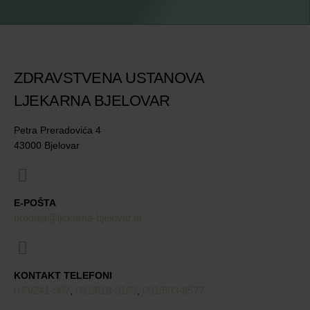
ZDRAVSTVENA USTANOVA
LJEKARNA BJELOVAR
Petra Preradovića 4
43000 Bjelovar
E-POŠTA
prodaja@ljekarna-bjelovar.hr
KONTAKT TELEFONI
043/241-907
091/618-9163
091/603-8577
,
,