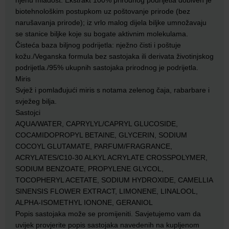
biotehnološkim postupkom uz poštovanje prirode (bez
narušavanja prirode); iz vrlo malog dijela biljke umnožavaju
se stanice biljke koje su bogate aktivnim molekulama.
Čisteća baza biljnog podrijetla: nježno čisti i poštuje
kožu./Veganska formula bez sastojaka ili derivata životinjskog
podrijetla./95% ukupnih sastojaka prirodnog je podrijetla.
Miris
Svjež i pomlađujući miris s notama zelenog čaja, rabarbare i
svježeg bilja.
Sastojci
AQUA/WATER, CAPRYLYL/CAPRYL GLUCOSIDE,
COCAMIDOPROPYL BETAINE, GLYCERIN, SODIUM
COCOYL GLUTAMATE, PARFUM/FRAGRANCE,
ACRYLATES/C10-30 ALKYL ACRYLATE CROSSPOLYMER,
SODIUM BENZOATE, PROPYLENE GLYCOL,
TOCOPHERYL ACETATE, SODIUM HYDROXIDE, CAMELLIA
SINENSIS FLOWER EXTRACT, LIMONENE, LINALOOL,
ALPHA-ISOMETHYL IONONE, GERANIOL
Popis sastojaka može se promijeniti. Savjetujemo vam da
uvijek provjerite popis sastojaka navedenih na kupljenom