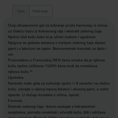
Opis
Pakiranje
Ovaj ultrasenzorni gel za tuširanje pruža harmoniju iz snova
uz čisteću bazu iz kokosovog ulja i ekstrakt zelenog čaja.
Nježno čisti kožu kako bi je učinio mekom i ugodnom.
Njegova se gelasta tekstura s mirisom zelenog čaja slasno
pjeni i s lakoćom se ispire. Bezvremenski trenutak za tijelo i
um.
Proizvedeno u Francuskoj./95% žena smatra da je njihova
koža nježno očišćena */100% žena tvrdi da omekšava
njihovu kožu **
Upotreba
Nanesite malo gela za tuširanje ujutro i / ili navečer na vlažnu
kožu, uživajte u njenoj topivoj teksturi i ukusnoj pjeni, a zatim
isperite. U slučaju kontakta s očima, isprati.
Formula:
Ekstrakt zelenog čaja: drevni sastojak s hidratantnim
svojstvima, pomaže omekšati i učvrstiti kožu, štiti i održava
njenu mladost. Ekstrakt 100% prirodnog podrijetla dobiven je