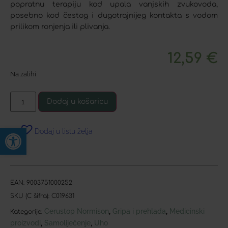
popratnu terapiju kod upala vanjskih zvukovoda,
posebno kod čestog i dugotrajnijeg kontakta s vodom
prilikom ronjenja ili plivanja.
12,59
€
Na zalihi
Dodaj u košaricu
Open toolbar
Dodaj u listu želja
EAN:
9003751000252
SKU (C šifra):
C019631
Cerustop Normison
Gripa i prehlada
Medicinski
,
,
Kategorije:
proizvodi
Samoliječenje
Uho
,
,