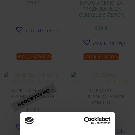
EVA/QU ČEPIĆI ZA
11,90
€
PRAŽNJENJE ZA
ODRASLE 6 ČEPIĆA
8,30
€
Dodaj u listu želja
Dodaj u listu želja
Dodaj u košaricu
Dodaj u košaricu
KONDROIN H RAPID
COLOSAL
KREMA MD Á100 ML
ŽELUČANOOTPORNE
TABLETE
13,00
€
23,98
€
Dodaj u listu želja
Dodaj u listu želja