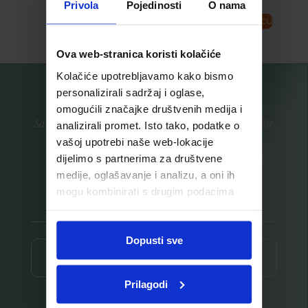
Privola
Pojedinosti
O nama
Pročitaj više
Dodaj u košaricu
Ova web-stranica koristi kolačiće
Kolačiće upotrebljavamo kako bismo
personalizirali sadržaj i oglase,
omogućili značajke društvenih medija i
Saznajte prvi za nove proizvode i ekskluzivne promocije
analizirali promet. Isto tako, podatke o
vašoj upotrebi naše web-lokacije
Prijavite se na listu za novosti
dijelimo s partnerima za društvene
medije, oglašavanje i analizu, a oni ih
mogu kombinirati s drugim podacima
koje ste im pružili ili koje su prikupili dok
ste upotrebljavali njihove usluge.
Dopusti sve
Prijava ⟶
Prilagodi