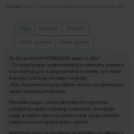
gripa i prehlada
samoliječenje
sprej
uho
upala uha
,
,
,
,
Oznake:
Opis
Pakiranje
Sastojci
Način uporabe
Mjere opreza
Za što se koristi NORMISON sprej za uho?
– Za sprječavanje upala vanjskog zvukovoda, posebno
kod učestalog ili dužeg kontakta s vodom, npr. nakon
kupanja, tuširanja, plivanja i ronjenja.
– Kao dopunska terapija tijekom korištenja lijekova kod
upale vanjskog zvukovoda.
Prevelika vlaga i visoke (alkalne) pH vrijednosti
pospješuju upalu vanjskog zvukovoda. Uklanjanje
vlage je važna mjera za sprječavanje upale, osobito
nakon intenzivnog kontakta s vodom.
Normison sprej za uho može se koristiti u trudnoći i u