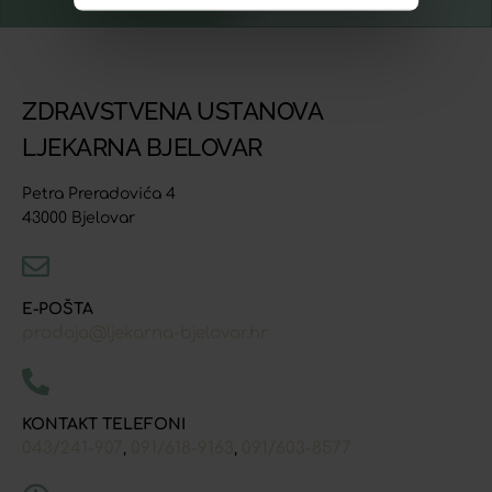
ZDRAVSTVENA USTANOVA
LJEKARNA BJELOVAR
Petra Preradovića 4
43000 Bjelovar
E-POŠTA
prodaja@ljekarna-bjelovar.hr
KONTAKT TELEFONI
043/241-907
091/618-9163
091/603-8577
,
,