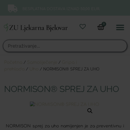
BESPLATNA DOSTAVA IZNAD 50,00 EUR.
0
Online 
Moj ra
Početna
/
Samoliječenje
/
Gripa i
prehlada
/
Uho
/ NORMISON® SPREJ ZA UHO
NORMISON® SPREJ ZA UHO
NORMISON sprej za uho namijenjen je za preventivnu i