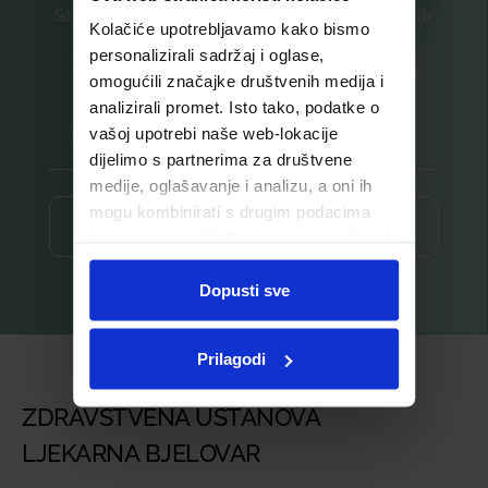
Saznajte prvi za nove proizvode i ekskluzivne promocije
Kolačiće upotrebljavamo kako bismo
personalizirali sadržaj i oglase,
Prijavite se na listu za novosti
omogućili značajke društvenih medija i
analizirali promet. Isto tako, podatke o
vašoj upotrebi naše web-lokacije
dijelimo s partnerima za društvene
medije, oglašavanje i analizu, a oni ih
mogu kombinirati s drugim podacima
Prijava ⟶
koje ste im pružili ili koje su prikupili dok
ste upotrebljavali njihove usluge.
Dopusti sve
Prilagodi
ZDRAVSTVENA USTANOVA
LJEKARNA BJELOVAR