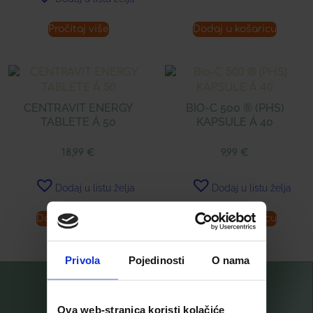
Pročitaj više
Dodaj u košaricu
CENTRAVIT ENERGY
BIO-C 500 ® (PHS)
TABLETE Á 50
KAPSULE Á 40
18,99
€
9,99
€
Dodaj u listu želja
Dodaj u listu želja
Dodaj u košaricu
Dodaj u košaricu
Privola
Pojedinosti
O nama
Ova web-stranica koristi kolačiće