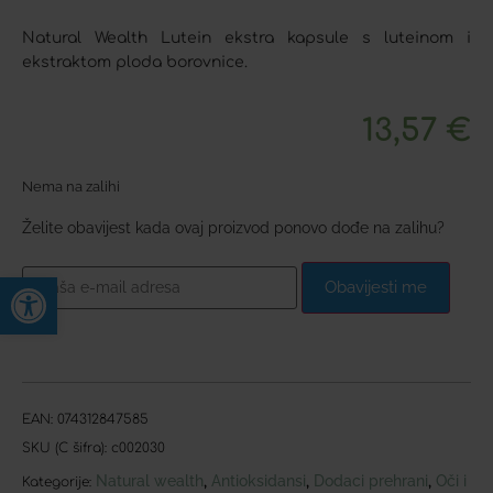
Natural Wealth Lutein ekstra kapsule s luteinom i
ekstraktom ploda borovnice.
13,57
€
Nema na zalihi
Želite obavijest kada ovaj proizvod ponovo dođe na zalihu?
Open toolbar
Obavijesti me
EAN:
074312847585
SKU (C šifra):
c002030
Natural wealth
Antioksidansi
Dodaci prehrani
Oči i
,
,
,
Kategorije: