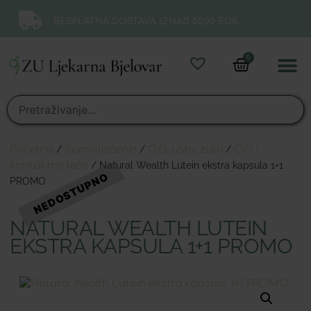
BESPLATNA DOSTAVA IZNAD 50,00 EUR.
0
Online 
Moj ra
Početna
/
Samoliječenje
/
Oči, usta, zubi
/
Oči i
kontaktne leće
/ Natural Wealth Lutein ekstra kapsula 1+1
PROMO
NATURAL WEALTH LUTEIN
EKSTRA KAPSULA 1+1 PROMO