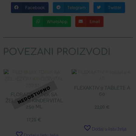
Facebook
Telegram
Twitter
WhatsApp
Email
POVEZANI PROIZVODI
FLEXAKTIV 9 TABLETE Á
60
FLORADIX TONIK SA
ŽELJEZOM KINDERVITAL
250 ML
22,00
€
17,25
€
Dodaj u listu želja
Dodaj u listu želja