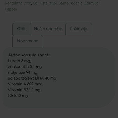
kontaktne leće
Oči, usta, zubi
Samoliječenje
Zdravlje i
,
,
,
ljepota
Opis
Način uporabe
Pakiranje
Napomene
Jedna kapsula sadrži:
Lutein 8 mg,
zeaksantin 0,4 mg
riblje ulje 94 mg
sa sadržajem: DHA 40 mg
Vitamin A 800 mcg
Vitamin B2 1,2 mg
Cink 10 mg