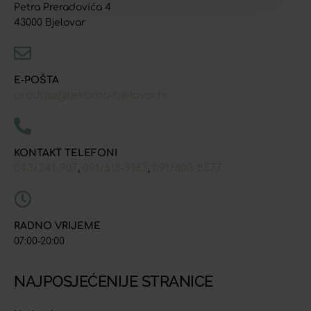
Petra Preradovića 4
43000 Bjelovar
E-POŠTA
prodaja@ljekarna-bjelovar.hr
KONTAKT TELEFONI
043/241-907
091/618-9163
091/603-8577
,
,
RADNO VRIJEME
07:00-20:00
NAJPOSJEĆENIJE STRANICE